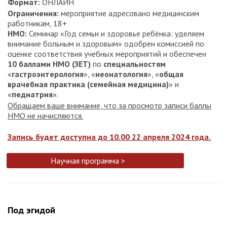
Формат:
ОНЛАЙН
Ограничения:
мероприятие адресовано медицинским
работникам, 18+
НМО:
Семинар «Год семьи и здоровье ребёнка: уделяем
внимание больным и здоровым» одобрен комиссией по
оценке соответствия учебных мероприятий и обеспечен
10 баллами НМО (ЗЕТ)
по
специальностям
«
гастроэнтерология
», «
неонатология
», «
общая
врачебная практика (семейная медицина)
» и
«
педиатрия
».
Обращаем ваше внимание, что за просмотр записи баллы
НМО не начисляются.
Запись будет доступна до 10.00 22 апреля 2024 года.
Научная программа >
Под эгидой