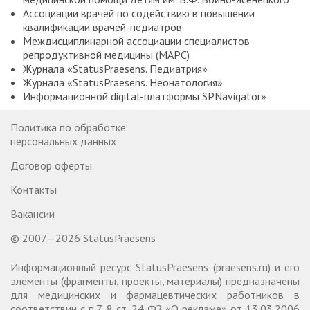
Ассоциации врачей по содействию в повышении
квалификации врачей-педиатров
Междисциплинарной ассоциации специалистов
репродуктивной медицины (МАРС)
Журнала «StatusPraesens. Педиатрия»
Журнала «StatusPraesens. Неонатология»
Информационной digital-платформы SPNavigator»
Политика по обработке
персональных данных
Договор оферты
Контакты
Вакансии
© 2007—2026 StatusPraesens
Информационный ресурс StatusPraesens (praesens.ru) и его
элементы (фрагменты, проекты, материалы) предназначены
для медицинских и фармацевтических работников в
соответствии с п.7, 8 ст. 24 ФЗ «О рекламе» от 13.03.2006