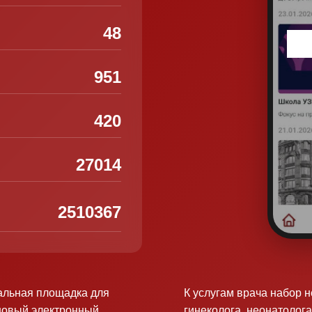
48
951
420
27014
2510367
альная площадка для
К услугам врача набор 
новый электронный
гинеколога, неонатолога