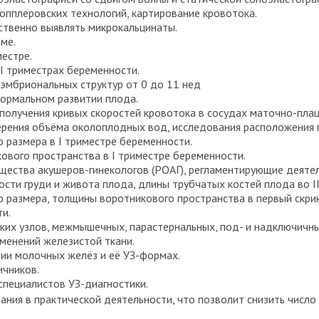
опплеровских технологий, картирование кровотока.
ственно выявлять микрокальцинаты.
ме.
естре.
I триместрах беременности.
эмбриональных структур от 0 до 11 нед
нормальном развитии плода.
получения кривых скоростей кровотока в сосудах маточно-пла
рения объёма околоплодных вод, исследования расположения п
 размера в I триместре беременности.
вого пространства в I триместре беременности.
щества акушеров-гинекологов (РОАГ), регламентирующие деятел
сти груди и живота плода, длины трубчатых костей плода во I
 размера, толщины воротникового пространства в первый скрин
ти.
их узлов, межмышечных, парастернальных, под- и надключичны
менений железистой ткани.
ии молочных желёз и её УЗ-формах.
ичников.
специалистов УЗ-диагностики.
ания в практической деятельности, что позволит снизить числ