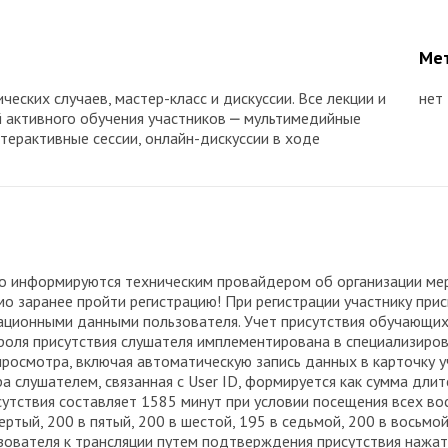
Мет
еских случаев, мастер-класс и дискуссии. Все лекции и
нет
 активного обучения участников ⎼ мультимедийные
ерактивные сессии, онлайн-дискуссии в ходе
о информируются техническим провайдером об организации мер
о заранее пройти регистрацию! При регистрации участнику при
страционными данными пользователя. Учет присутствия обучающ
роля присутствия слушателя имплементирована в специализиров
просмотра, включая автоматическую запись данных в карточку 
а слушателем, связанная с User ID, формируется как сумма дли
утствия составляет 1585 минут при условии посещения всех вос
вертый, 200 в пятый, 200 в шестой, 195 в седьмой, 200 в восьм
зователя к трансляции путем подтверждения присутствия нажа