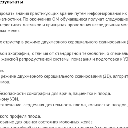
результаты
зировать знания практикующих врачей путем информирования их
иагностики. По окончанию ОМ обучающиеся получат следующие 
ктеристиках датчиков и принципах проведения исследования мо
ных желёз.
х структур в режиме двухмерного серошкального сканирования 
ой эхографии, отличия от стандартной технологии, о специал
женской репродуктивной системы, показания и подготовка к УЗ
м.
 режиме двухмерного серошкального сканирования (2D), алгори
имов.
безопасности сонографии для врача, пациентки и плода.
ному УЗИ.
редлежание, сердечная деятельность плода, количество плодо
кого профиля плода.
ование для оценки состояния молочных желёз.
оэластографией со сдвигом волны и статической соноэластогра