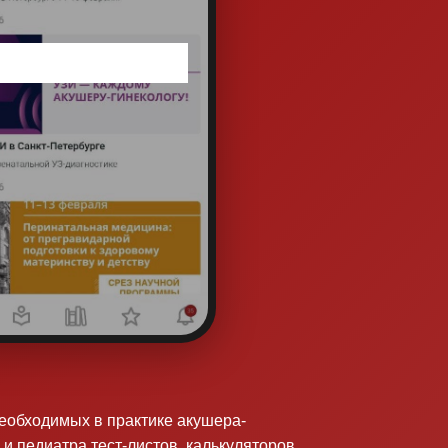
необходимых в практике акушера-
 и педиатра тест-листов, калькуляторов,