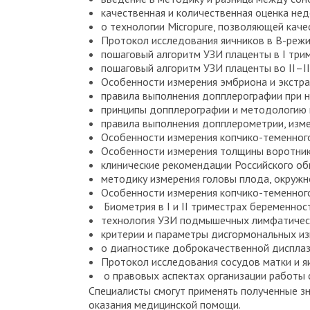
качественная и количественная оценка нед
о технологии Micropure, позволяющей каче
Протокол исследования яичников в В-режи
пошаговый алгоритм УЗИ плаценты в I трим
пошаговый алгоритм УЗИ плаценты во II–II
Особенности измерения эмбриона и экстра
правила выполнения допплерографии при 
принципы допплерографии и методологию 
правила выполнения допплерометрии, изме
Особенности измерения копчико-теменного
Особенности измерения толщины воротнико
клинические рекомендации Российского об
методику измерения головы плода, окружно
Особенности измерения копчико-теменного
Биометрия в I и II триместрах беременнос
технология УЗИ подмышечных лимфатическ
критерии и параметры дисгормональных из
о диагностике доброкачественной дисплаз
Протокол исследования сосудов матки и я
о правовых аспектах организации работы 
Специалисты смогут применять полученные зн
оказания медицинской помощи.