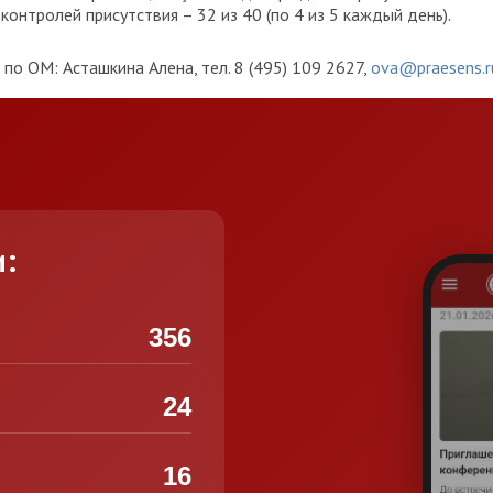
онтролей присутствия – 32 из 40 (по 4 из 5 каждый день).
по ОМ: Асташкина Алена, тел. 8 (495) 109 2627,
ova@praesens.r
и:
356
24
16