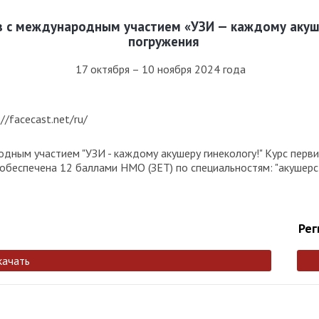
 с международным участием «УЗИ — каждому акуше
погружения
17 октября – 10 ноября 2024 года
/facecast.net/ru/
дным участием "УЗИ - каждому акушеру гинекологу!" Курс перв
обеспечена 12 баллами НМО (ЗЕТ) по специальностям: "акушерств
Рег
качать