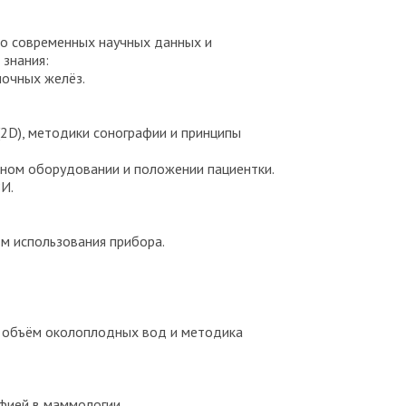
 о современных научных данных и
знания:
лочных желёз.
(2D), методики сонографии и принципы
ьном оборудовании и положении пациентки.
И.
тм использования прибора.
в, объём околоплодных вод и методика
фией в маммологии.