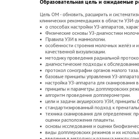
Образовательная цель и ожидаемые 
Цель ОМ - обновить, расширить и системати
клинических рекомендациях в области УЗИ-д
о способах настройки УЗ-аппаратов, хара
Физические основы УЗ-диагностики молоч
Правила УЗИ в маммологии.
особенности строения молочных желёз и и
качественной визуализации.
методику проведения радиальной протоков
диагностические подходы к обследованию 
протокол сонографии органов малого таза.
базовые принципы управления УЗ-аппарато
настройка УЗ-аппарата для сканирования в
принципы и параметры допплеровских реж
алгоритм проведения допплерометрии.
цели и задачи акушерского УЗИ, принципы 
стандартизированный подход к пренаталь
техника сканирования для определения: п
оценки расположения плаценты.
основы исследования и оценки биофизичес
виды допплеровских режимов и их использ
введение в методику и разница между сон