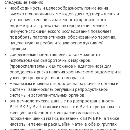
следующие знания:
необходимость и целесообразность применения
высокотехнологичных методов для подтверждения и
уточнения степени выраженности хронического
эндометрита, грамотная интерпретация данных
иммуногистохимического исследования позволяет
подобрать патогенетически обоснованную терапию,
нацеленную на реабилитацию репродуктивной
функции.
современные представления о возможности
использования сывороточных маркеров
(провоспалительных цитокинов и адипокинов) для
определения риска наличия хронического эндометрита
у женщин репродуктивного возраста.
механизмы влияния стероидов на различные органы и
системы, взаимосвязь регуляции репродуктивной
системы и эстрагенитальных органов.
эпидемиологичекие данные по распространенности
ВПЧ ВКР у ВИЧ-положительных и ВИЧ-отрицаетльных
женщин, особенностях интраэпителиальных
поражений шейки матки, вызванных ВПЧ ВКР, а также
частоты и течения рака шейки матки в обеих группах.
факторы, связанные с чувствительностью волосяных