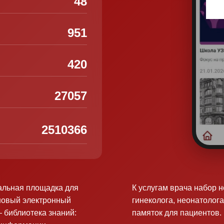
48
951
420
27057
2510366
альная площадка для
К услугам врача набор 
новый электронный
гинеколога, неонатолога
 библиотека знаний:
памяток для пациентов.