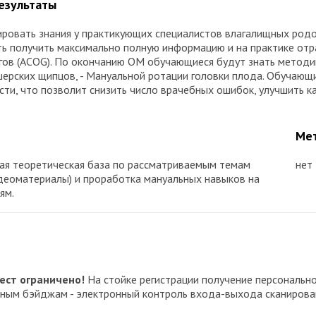
результаты
зировать знания у практикующих специалистов влагалищных род
ь получить максимально полную информацию и на практике от
огов (ACOG). По окончанию ОМ обучающиеся будут знать метод
ушерских щипцов, - Мануальной ротации головки плода. Обучающ
сти, что позволит снизить число врачебных ошибок, улучшить 
Мет
ая теоретическая база по рассматриваемым темам
нет
деоматериалы) и проработка мануальных навыков на
ям.
ест ограничено!
На стойке регистрации получение персональн
онным бэйджам - электронный контроль входа-выхода сканиров