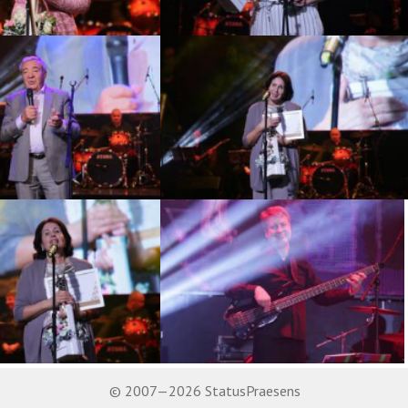
© 2007—2026 StatusPraesens