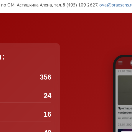
по ОМ: Асташкина Алена, тел. 8 (495) 109 2627,
ova@praesens.r
и:
356
24
16