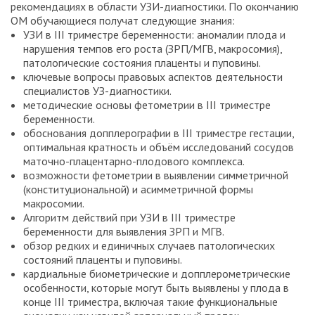
рекомендациях в области УЗИ-диагностики. По окончанию
ОМ обучающиеся получат следующие знания:
УЗИ в III триместре беременности: аномалии плода и
нарушения темпов его роста (ЗРП/МГВ, макросомия),
патологические состояния плаценты и пуповины.
ключевые вопросы правовых аспектов деятельности
специалистов УЗ-диагностики.
методические основы фетометрии в III триместре
беременности.
обоснования допплерографии в III триместре гестации,
оптимальная кратность и объём исследований сосудов
маточно-плацентарно-плодового комплекса.
возможности фетометрии в выявлении симметричной
(конституциональной) и асимметричной формы
макросомии.
Алгоритм действий при УЗИ в III триместре
беременности для выявления ЗРП и МГВ.
обзор редких и единичных случаев патологических
состояний плаценты и пуповины.
кардиальные биометрические и допплерометрические
особенности, которые могут быть выявлены у плода в
конце III триместра, включая такие функциональные