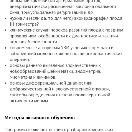
аномалии как извитой артериальный проток,
аневризматически расширенная заслонка овального
окна, трикуспидальная регургитация и др.
нужна ли (если да, то для чего) эхокардиорафия плода
III триместре?
клинические случаи пороков развития плода с поздним
проявлением, особенности их диагностики и тактики
ведения беременности.
современные алгоритмы УЗИ узловых форм рака и
заболеваний молочных желёз после онкопластических
операций.
основы раннего выявления злокачественных
новообразований шейки матки, эндометрия,
миометрия и яичников.
основы дифференциальной диагностики
доброкачественной и злокачественной опухоли,
способы определения степени пролиферативной
активности миомы.
Методы активного обучения:
Программа включает лекции с разбором клинических