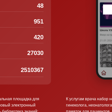
48
951
420
27030
2510367
альная площадка для
К услугам врача набор 
новый электронный
гинеколога, неонатолога
 библиотека знаний:
памяток для пациентов.