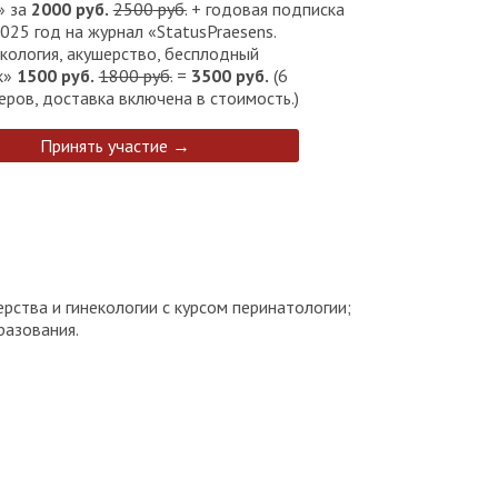
» за
2000
руб.
2500
руб.
+ годовая подписка
025 год на журнал «StatusPraesens.
екология, акушерство, бесплодный
к»
1500 руб.
1800 руб
.
=
3500
руб.
(6
еров, доставка включена в стоимость.)
Принять участие →
ства и гинекологии с курсом перинатологии;
разования.