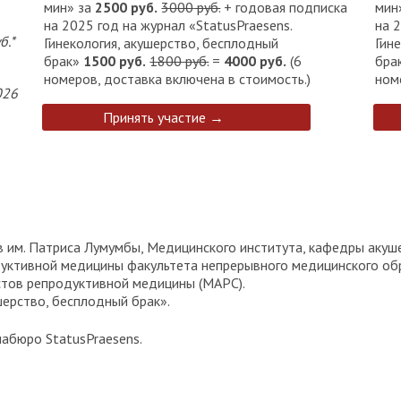
мин» за
2500
руб.
3000
руб.
+ годовая подписка
мин
на 2025 год на журнал «StatusPraesens.
на 2
б.*
Гинекология, акушерство, бесплодный
Гин
брак»
1500 руб.
1800 руб.
=
4000
руб.
(6
бра
номеров, доставка включена в стоимость.)
ном
02
6
Принять участие →
 им. Патриса Лумумбы, Медицинского института, кафедры акушер
дуктивной медицины факультета непрерывного медицинского об
тов репродуктивной медицины (МАРС).
шерство, бесплодный брак».
абюро StatusPraesens.