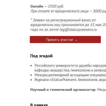
Онлайн
— 2500 руб.
При оплате от юридического лица — 3000 ру
*
Зая
вки на регистрационный взнос от
юридических лиц принимаются до 1
5
мая 2
года по эл. почте
leg@statuspraesens.ru
Принять участие →
Под эгидой
Российского университета дружбы народов
кафедры акушерства, гинекологии и репро
Междисциплинарной ассоциации специалис
Журнала «StatusPraesens. Гинекология, аку
Научный и технический организатор:
Меди
В рамках