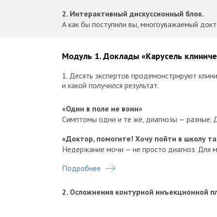
2. Интерактивный дискуссионный блок.
А как бы поступили вы, многоуважаемый док
Модуль 1. Доклады «Карусель клиниче
1. Десять экспертов продемонстрируют клини
и какой получился результат.
«Один в поле не воин»
Симптомы одни и те же, диагнозы — разные.
«Доктор, помогите! Хочу пойти в школу та
Недержание мочи — не просто диагноз. Для м
Подробнее
«Доктор, помогите! Долго терпела, больше 
Гипертрофия вульвы. Что первично — желание
2. Осложнения контурной инъекционной п
«Доктор, помогите! От этого зуда можно с
Склероатрофический лихен. Когда диагноз мо