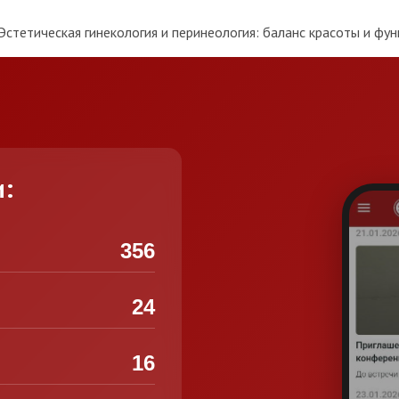
стетическая гинекология и перинеология: баланс красоты и фун
и:
356
24
16