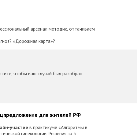
фессиональный арсенал методик, оттачиваем
 при сохранении мочевой инконтиненции —
агноз? «Дорожная карта»?
ение: сомкнуть половую щель.
хотите, чтобы ваш случай был разобран
ежности. Тактика лечения.
ог недостаточности мышц тазового дна.
цпредложение для жителей РФ
диагноз стоит за этим?
айн-участие
в практикуме «Алгоритмы в
тической гинекологии. Решения за 5