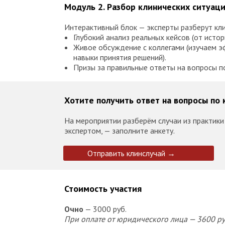
Модуль 2. Разбор клинических ситуац
«Доктор, помогите! Не хочу стареть!»
До окончательной постановки диагноза прох
Интерактивный блок — эксперты разберут кли
Глубокий анализ реальных кейсов (от истор
«Доктор, помогите! На операцию не пойду
Живое обсуждение с коллегами (изучаем э
Пациентка отказалась от операции. Что дела
навыки принятия решений).
Пациентке было предложено оперативное леч
Призы за правильные ответы на вопросы п
установка слинга.
«Доктор, помогите! Постоянно лечусь от 
Хотите получить ответ на вопросы по
Все доступные методы коррекции дисбиоза б
На мероприятии разберём случаи из практики 
«Доктор, помогите! Брак рушится...»
экспертом, — заполните анкету.
Отказ от половых контактов, тянущие боли в
Отправить клинслучай →
«Доктор, постоянно влажное бельё, что д
Патологические выделения из половых путей
Стоимость участия
«Доктор, не нравится, помогите, сделайт
Порой обращение к врачу за эстетикой — толь
Очно
— 3000 руб.
При оплате от юридического лица — 3600 ру