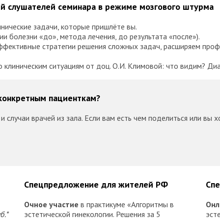
ий слушателей семинара в режиме мозгового штурма
одят годы. Склероатрофический лихен.
нические задачи, которые пришлёте вы.
ии болезни «до», метода лечения, до результата «после»).
!»
ффективные стратегии решения сложных задач, расширяем про
ть?
ение — пластика стенок влагалища и перинеопластика. В плане
о клиническим ситуациям от доц. О.И. Климовой: что видим? Ди
выделений»
 конкретным пациенткам?
ыли задействованы, но жалобы по-прежнему возвращаются. Реш
и случаи врачей из зала. Если вам есть чем поделиться или вы 
 области послеоперационных рубцов, рубцовая деформация пром
елать?»
 — не только ИППП и дисбиоз. Рецидивирующий дисбиоз как ит
Спецпредложение для жителей РФ
Спе
е операцию»
ко вершина айсберга... Гипертрофия малых половых губ. Какой 
Очное у
частие
в практикуме «Алгоритмы в
Онл
б.*
эстетической гинекологии. Решения за 5
эсте