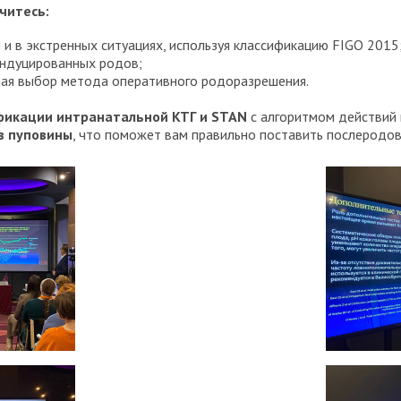
читесь:
и в экстренных ситуациях, используя классификацию FIGO 2015
индуцированных родов;
чая выбор метода оперативного родоразрешения.
фикации интранатальной КТГ и STAN
с алгоритмом действий
ов пуповины
, что поможет вам правильно поставить послеродов