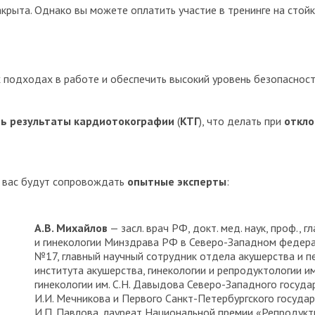
крыта. Однако вы можете оплатить участие в тренинге на стойк
 подходах в работе и обеспечить высокий уровень безопасност
ь результаты кардиотокографии
(
КТГ
), что делать при
откло
и вас будут сопровождать
опытные эксперты
:
А.В. Михайлов
— засл. врач РФ, докт. мед. наук, проф.,
и гинекологии Минздрава РФ в Северо-Западном федера
№17, главный научный сотрудник отдела акушерства и 
института акушерства, гинекологии и репродуктологии им
гинекологии им. С.Н. Давыдова Северо-Западного госуда
И.И. Мечникова и Первого Санкт-Петербургского государ
И.П. Павлова, лауреат Национальной премии «Репродукт