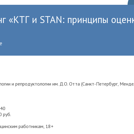
г «КТГ и STAN: принципы оценк
е
огии и репродуктологии им. Д.О. Отта (Санкт-Петербург, Менделе
.40
 руб.
цинским работникам, 18+