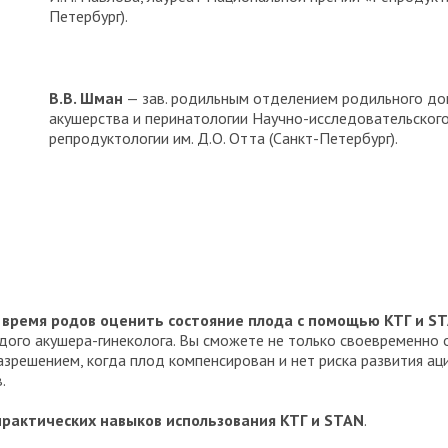
Петербург).
В.В. Шман
— зав. родильным отделением родильного до
акушерства и перинатологии Научно-исследовательского 
репродуктологии им. Д.О. Отта (Санкт-Петербург).
о время родов оценить состояние плода с помощью КТГ и S
ого акушера-гинеколога. Вы сможете не только своевременно о
азрешением, когда плод компенсирован и нет риска развития ац
.
практических навыков использования КТГ и STAN
.