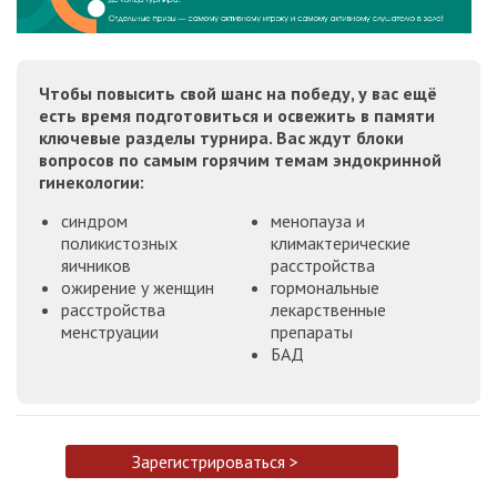
Чтобы повысить свой шанс на победу, у вас ещё
есть время подготовиться и освежить в памяти
ключевые разделы турнира. Вас ждут блоки
вопросов по самым горячим темам эндокринной
гинекологии:
синдром
менопауза и
поликистозных
климактерические
яичников
расстройства
ожирение у женщин
гормональные
расстройства
лекарственные
менструации
препараты
БАД
Зарегистрироваться >