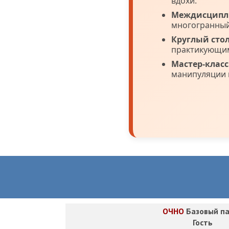
вдохи.
Междисципли
многогранный
Круглый стол
практикующим
Мастер-класс
манипуляции 
ОЧНО
Базовый па
Гость