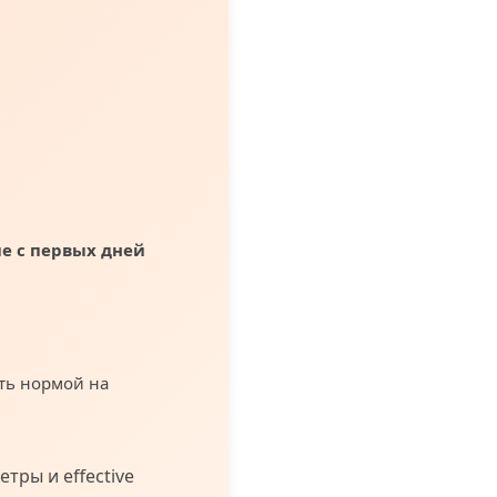
е с первых дней
ть нормой на
тры и effective