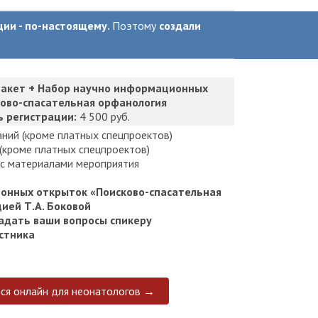
ции - по-настоящему.
Поэтому
создали
акет + Набор научно информационных
ово-спасательная орфанология
ь регистрации:
4 500 руб.
аний (кроме платных спецпроектов)
 (кроме платных спецпроектов)
с материалами мероприятия
онных открыток «Поисково-спасательная
ией Т.А. Боковой
адать ваши вопросы спикеру
стника
ься онлайн для неонатологов →