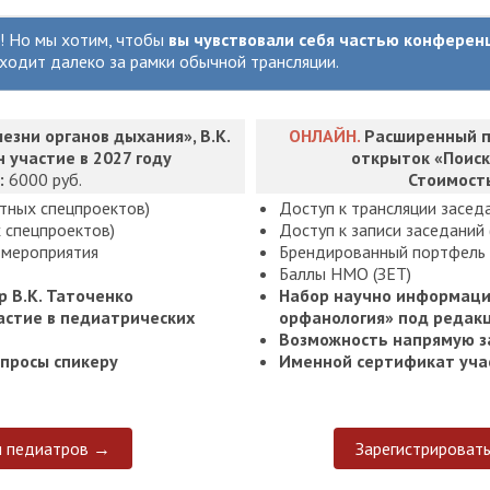
и! Но мы хотим, чтобы
вы чувствовали себя частью конферен
ыходит далеко за рамки обычной трансляции.
езни органов дыхания», В.К.
ОНЛАЙН.
Расширенный п
 участие в 2027 году
открыток «Поиск
:
6000 руб.
Стоимост
атных спецпроектов)
Доступ к трансляции засед
х спецпроектов)
Доступ к записи заседаний
 мероприятия
Брендированный портфель 
Баллы НМО (ЗЕТ)
р В.К. Таточенко
Набор научно информаци
астие в педиатрических
орфанология» под редакц
Возможность напрямую з
просы спикеру
Именной сертификат уча
я педиатров →
Зарегистрироват