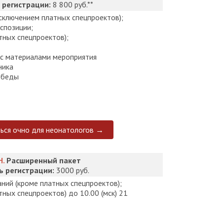
 регистрации:
8 800 руб.**
сключением платных спецпроектов);
спозиции;
тных спецпроектов);
с материалами мероприятия
ника
обеды
ться очно для неонатологов →
.
Расширенный пакет
ь регистрации:
3000 руб.
аний (кроме платных спецпроектов);
тных спецпроектов) до 10.00 (мск) 21