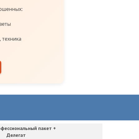
ношенных:
веты
 техника
фессиональный пакет +
Делегат