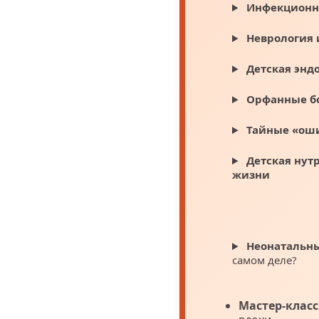
Инфекционн
Неврология 
Детская энд
Орфанные бо
Тайные «ош
Детская нут
жизни
Неонатальн
самом деле?
Мастер-класс