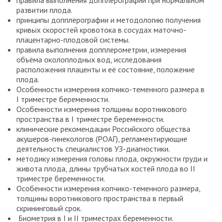
правила выполнения допплерографии при нормальном
развитии плода.
принципы допплерографии и методологию получения
кривых скоростей кровотока в сосудах маточно-
плацентарно-плодовой системы.
правила выполнения допплерометрии, измерения
объёма околоплодных вод, исследования
расположения плаценты и её состояние, положение
плода.
Особенности измерения копчико-теменного размера в
I триместре беременности.
Особенности измерения толщины воротникового
пространства в I триместре беременности.
клинические рекомендации Российского общества
акушеров-гинекологов (РОАГ), регламентирующие
деятельность специалистов УЗ-диагностики.
методику измерения головы плода, окружности груди и
живота плода, длины трубчатых костей плода во II
триместре беременности.
Особенности измерения копчико-теменного размера,
толщины воротникового пространства в первый
скрининговый срок.
Биометрия в I и II триместрах беременности.