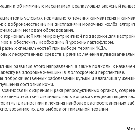
ации и об иммунных механизмах, реализующих вирусный канцеро
циенток в условиях нормального течения климактерия и клима
 с доброкачественными дисплазиями молочных желёз, алгоритм
точняющим методам обследования.
ию гормональной или микронутриентной поддержки для настрой
змов и обеспечить необходимый уровень лактофлоры.
 разных специальностей при выборе терапии ЖДА.
овых лекарственных средств в рамках лечения вульвовагинальн
тивы развития этого направления, а также подходы к назначени
abecity на здоровье женщины в долгосрочной перспективе.
я доброкачественных заболеваний вульвы и влагалища у женщи
лучшения состояния кожи.
взаимосвязи ожирения и рака репродуктивных органов, совреме
о взаимодействия специалистов в вопросах ведения пациенток.
горитмы диагностики и лечения наиболее распространенных заб
использованию их для выбора оптимальной терапии.
Мет