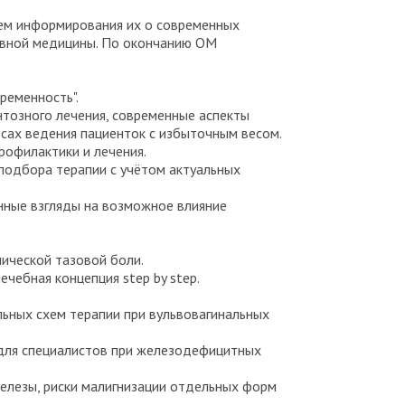
тем информирования их о современных
ивной медицины. По окончанию ОМ
ременность".
тозного лечения, современные аспекты
осах ведения пациенток с избыточным весом.
рофилактики и лечения.
подбора терапии с учётом актуальных
нные взгляды на возможное влияние
ической тазовой боли.
чебная концепция step by step.
ьных схем терапии при вульвовагинальных
 для специалистов при железодефицитных
елезы, риски малигнизации отдельных форм