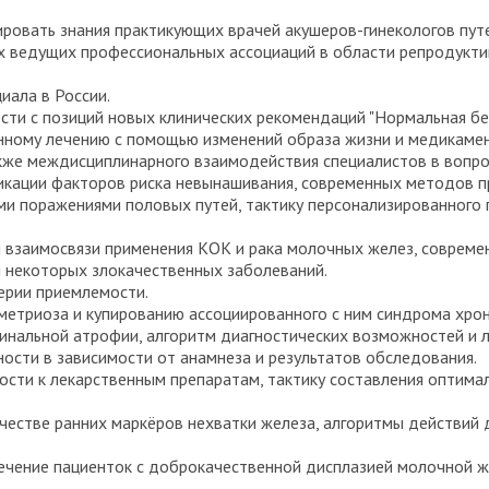
зировать знания практикующих врачей акушеров-гинекологов пу
ях ведущих профессиональных ассоциаций в области репродукт
иала в России.
ти с позиций новых клинических рекомендаций "Нормальная бе
ному лечению с помощью изменений образа жизни и медикамен
также междисциплинарного взаимодействия специалистов в вопр
икации факторов риска невынашивания, современных методов п
ми поражениями половых путей, тактику персонализированного 
 взаимосвязи применения КОК и рака молочных желез, совреме
я некоторых злокачественных заболеваний.
ерии приемлемости.
етриоза и купированию ассоциированного с ним синдрома хрон
нальной атрофии, алгоритм диагностических возможностей и ле
ости в зависимости от анамнеза и результатов обследования.
сти к лекарственным препаратам, тактику составления оптимал
ачестве ранних маркёров нехватки железа, алгоритмы действий
ечение пациенток с доброкачественной дисплазией молочной ж