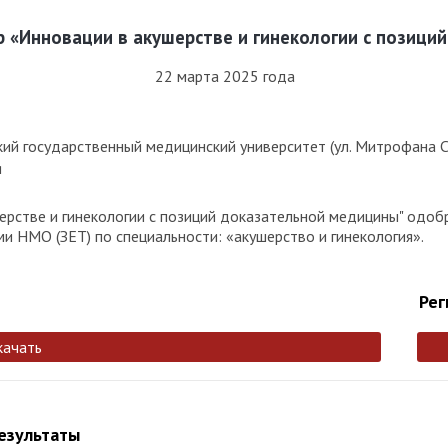
 «Инновации в акушерстве и гинекологии с позици
22 марта 2025 года
ий государственный медицинский университет (ул. Митрофана Се
я
рстве и гинекологии с позиций доказательной медицины" одоб
и НМО (ЗЕТ) по специальности: «акушерство и гинекология».
Рег
качать
результаты