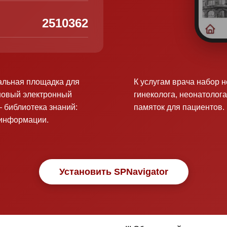
2510362
альная площадка для
К услугам врача набор 
новый электронный
гинеколога, неонатолога
 библиотека знаний:
памяток для пациентов.
оинформации.
Установить SPNavigator