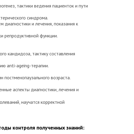
генез, тактики ведения пациенток и пути
ктерического синдрома.
 диагностики и лечения, показания к
ки репродуктивной функции.
ого кандидоза, тактику составления
ю anti-ageing-терапии.
н постменопаузального возраста.
нные аспекты диагностики, лечения и
олеваний, научатся корректной
оды контроля полученных знаний: