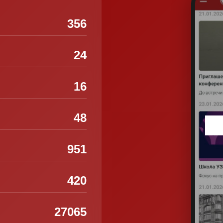
356
24
16
48
951
420
27065