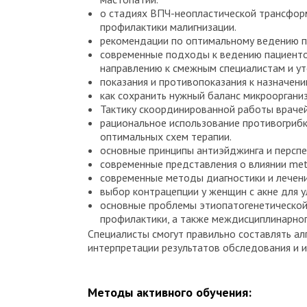
о стадиях ВПЧ-неопластической трансформ
профилактики малигнизации.
рекомендации по оптимальному ведению па
современные подходы к ведению пациенток
направлению к смежным специалистам и у
показания и противопоказания к назначен
как сохранить нужный баланс микрооргани
Тактику скоординированной работы врачей
рациональное использование противогрибк
оптимальных схем терапии.
основные принципы антиэйджинга и перспек
современные представления о влиянии met
современные методы диагностики и лечени
выбор контрацепции у женщин с акне для у
основные проблемы этиопатогенетической 
профилактики, а также междисциплинарног
Специалисты смогут правильно составлять ал
интерпретации результатов обследования и 
Методы активного обучения: