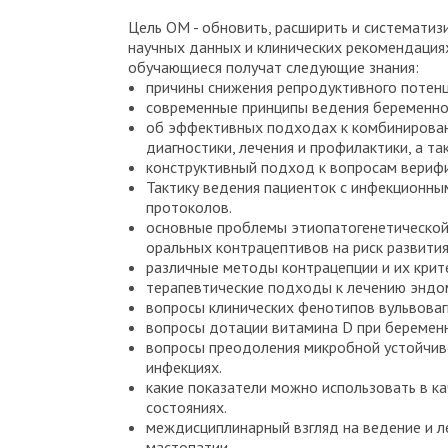
Цель ОМ - обновить, расширить и системати
научных данных и клинических рекомендаци
обучающиеся получат следующие знания:
причины снижения репродуктивного потенц
современные принципы ведения беременнос
об эффективных подходах к комбинирован
диагностики, лечения и профилактики, а 
конструктивный подход к вопросам вериф
Тактику ведения пациенток с инфекционны
протоколов.
основные проблемы этиопатогенетической
оральных контрацептивов на риск развити
различные методы контрацепции и их крит
терапевтические подходы к лечению эндом
вопросы клинических фенотипов вульвоваги
вопросы дотации витамина D при беременн
вопросы преодоления микробной устойчиво
инфекциях.
какие показатели можно использовать в к
состояниях.
междисциплинарный взгляд на ведение и л
мастопатии.