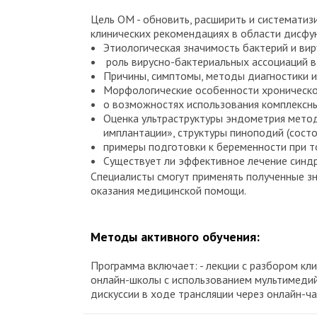
Цель ОМ - обновить, расширить и системати
клинических рекомендациях в области дисфу
Этиологическая значимость бактерий и ви
роль вирусно-бактериальных ассоциаций в
Причины, симптомы, методы диагностики и
Морфологические особенности хроническо
о возможностях использования комплексны
Оценка ультраструктуры эндометрия метод
имплантации», структуры пиноподий (состо
примеры подготовки к беременности при 
Существует ли эффективное лечение синд
Специалисты смогут применять полученные зн
оказания медицинской помощи.
Методы активного обучения:
Программа включает: - лекции с разбором кл
онлайн-школы с использованием мультимедийн
дискуссии в ходе трансляции через онлайн-ча