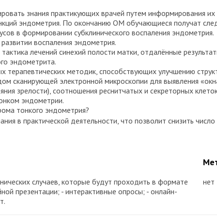
зировать знания практикующих врачей путем информирования их
нкций эндометрия. По окончанию ОМ обучающиеся получат сле
русов в формировании субклинического воспаления эндометрия.
 развитии воспаления эндометрия.
 тактика лечений синехий полости матки, отдалённые результа
го эндометрита.
х терапевтических методик, способствующих улучшению структ
ом сканирующей электронной микроскопии для выявления «окна
яния зрелости), соотношения реснитчатых и секреторных клеток
тонком эндометрии.
рома тонкого эндометрия?
ания в практической деятельности, что позволит снизить числ
Мет
инических случаев, которые будут проходить в формате
нет
ой презентации; - интерактивные опросы; - онлайн-
т.