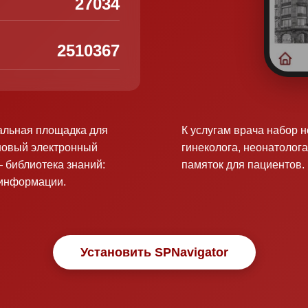
27034
2510367
альная площадка для
К услугам врача набор 
новый электронный
гинеколога, неонатолога
 библиотека знаний:
памяток для пациентов.
оинформации.
Установить SPNavigator