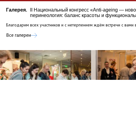
Галерея.
II Национальный конгресс «Anti-ageing — нов
перинеология: баланс красоты и функциональн
Благодарим всех участников и с нетерпением ждём встречи с вами 
Все галереи
VIII Торжественная церемония вручения Национальной премии «Репродуктивное завтра России» 2019. Сочи
IX Торжественная церемония вручения Национальной премии. «Репродуктивное завтра России 2021». Сочи
X Торжественная церемония вручения Нацио
X Общероссийский конференц-марафон «Перинатальная медицина: от пр