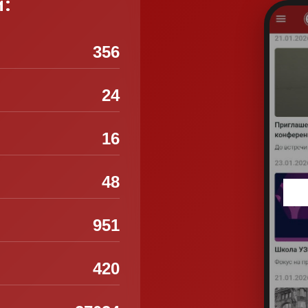
и:
356
24
16
48
951
420