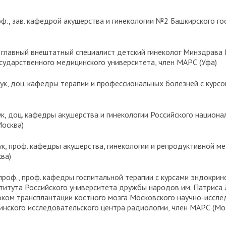
проф., зав. кафедрой акушерства и гинекологии №2 Башкирского 
ук, главный внештатный специалист детский гинеколог Минздрава
сударственного медицинского университета, член МАРС (Уфа)
 наук, доц. кафедры терапии и профессиональных болезней с ку
наук, доц. кафедры акушерства и гинекологии Российского нацио
Москва)
наук, проф. кафедры акушерства, гинекологии и репродуктивно
ва)
к, проф., проф. кафедры госпитальной терапии с курсами эндокрин
титута Российского университета дружбы народов им. Патриса 
ком трансплантации костного мозга Московского научно-исслед
инского исследовательского центра радиологии, член МАРС (Мо