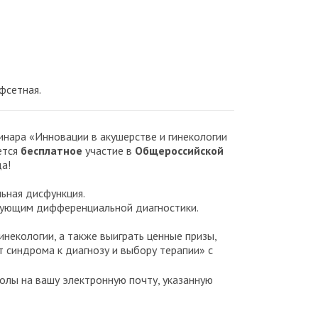
фсетная.
нара «Инновации в акушерстве и гинекологии
ется
бесплатное
участие в
Общероссийской
а!
льная дисфункция.
ебующим дифференциальной диагностики.
некологии, а также выиграть ценные призы,
т синдрома к диагнозу и выбору терапии» с
олы на вашу электронную почту, указанную