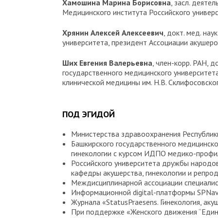
Хамошина Марина Борисовна
, засл. деяте
Медицинского института Российского универ
Хрянин Алексей Алексеевич
, докт. мед. н
университета, президент Ассоциации акушер
Ших Евгения Валерьевна
, член-корр. РАН, 
государственного медицинского университета
клинической медицины им. Н.В. Склифосовско
ПОД ЭГИДОЙ
Министерства здравоохранения Республик
Башкирского государственного медицинско
гинекологии с курсом ИДПО медико-профил
Российского университета дружбы народов
кафедры акушерства, гинекологии и репро
Междисциплинарной ассоциации специалис
Информационной digital-платформы SPNavi
Журнала «StatusPraesens. Гинекология, аку
При поддержке «Женского движения “Едино