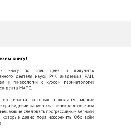
езём книгу!
ить книгу по спец цене и
получить
женного деятеля науки РФ, академика РАН,
ва и гинекологии с курсом перинатологии
езидента МАРС.
во власти которых находятся многие
е при ведении пациенток с гинекологическими
мешающие следовать прогрессивным веяниям
,
которые давно пора искоренить. Обо всём
в.