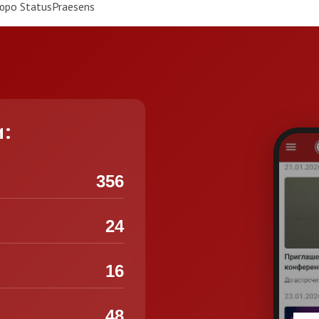
юро StatusPraesens
и:
356
24
16
48