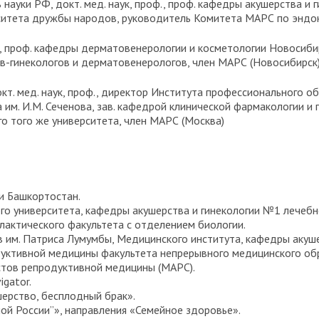
ль науки РФ, докт. мед. наук, проф., проф. кафедры акушерства и
ситета дружбы народов, руководитель Комитета МАРС по эндок
аук, проф. кафедры дерматовенерологии и косметологии Новосиб
ов-гинекологов и дерматовенерологов, член МАРС (Новосибирск
докт. мед. наук, проф., директор Института профессионального 
 им. И.М. Сеченова, зав. кафедрой клинической фармакологии и
го того же университета, член МАРС (Москва)
и Башкортостан.
го университета, кафедры акушерства и гинекологии №1 лечебн
актического факультета с отделением биологии.
 им. Патриса Лумумбы, Медицинского института, кафедры акушер
дуктивной медицины факультета непрерывного медицинского об
тов репродуктивной медицины (МАРС).
gator.
шерство, бесплодный брак».
й России”», направления «Семейное здоровье».