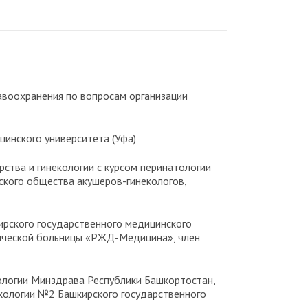
дравоохранения по вопросам организации
ицинского университета (Уфа)
шерства и гинекологии с курсом перинатологии
ского общества акушеров-гинекологов,
шкирского государственного медицинского
нической больницы «РЖД-Медицина», член
екологии Минздрава Республики Башкортостан,
некологии №2 Башкирского государственного