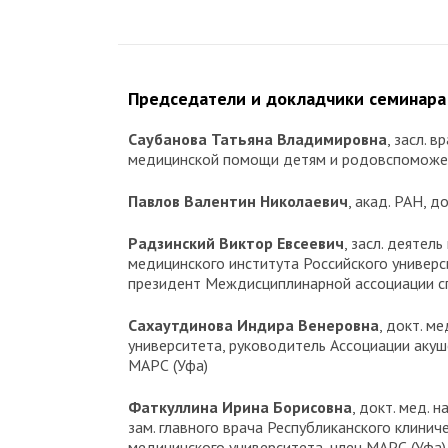
Председатели и докладчики семинара
Саубанова Татьяна Владимировна
, засл. 
медицинской помощи детям и родовспоможен
Павлов Валентин Николаевич
, акад. РАН, 
Радзинский Виктор Евсеевич
, засл. деятел
медицинского института Российского универ
президент Междисциплинарной ассоциации с
Сахаутдинова Индира Венеровна
, докт. м
университета, руководитель Ассоциации аку
МАРС (Уфа)
Фаткуллина Ирина Борисовна
, докт. мед. 
зам. главного врача Республиканского клини
медицинского университета, член МАРС (Уфа)