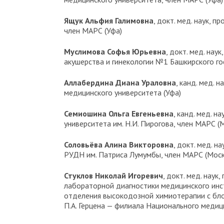
Ящук Альфия Галимовна
, докт. мед. наук, 
член МАРС (Уфа)
Муслимова Софья Юрьевна
, докт. мед. на
акушерства и гинекологии №1 Башкирского го
Аллабердина Диана Ураловна
, канд. мед.
медицинского университета (Уфа)
Семиошина Ольга Евгеньевна
, канд. мед. 
университета им. Н.И. Пирогова, член МАРС (
Соловьёва Алина Викторовна
, докт. мед. 
РУДН им. Патриса Лумумбы, член МАРС (Моск
Стуклов Николай Игоревич
, докт. мед. нау
лабораторной диагностики медицинского инс
отделения высокодозной химиотерапии с бло
П.А. Герцена — филиала Национального медиц