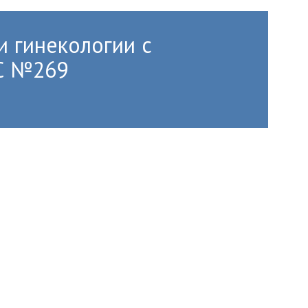
и гинекологии с
РС №269