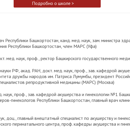
Подробно о школе >
врач Республики Башкортостан, канд. мед. наук, зам. министра з
ия Республики Башкортостан, член МАРС (Уфа)
докт. мед. наук, проф., ректор Башкирского государственного мед
ь науки РФ, акад. РАН, докт. мед. наук, проф., зав. кафедрой аку
ситета дружбы народов им. Патриса Лумумбы, президент Россий
пециалистов репродуктивной медицины (МАРС) (Москва)
ед. наук, проф., зав. кафедрой акушерства и гинекологии №1 Ба
шеров-гинекологов Республики Башкортостан, главный врач кли
наук, доц., главный внештатный специалист по акушерству и гин
ческого перинатального центра, проф. кафедры акушерства и ги