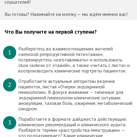
слушателей!
Вы готовы? Нажимайте на кнопку — мы ждём именно вас!
Что Вы получите на первой ступени?
Разберётесь во взаимоотношениях жителей
1
«женской репродуктивной пятиэтажки»,
потренируетесь «изготавливать» и использовать
свои «ключи от этажей», а также «читать с листа» и
воспроизводить клинические портреты пациенток.
Отработаете актуальные алгоритмы ведения
2
пациенток, листая «Очерки эндокринной
гинекологии». В фокусе внимания — типичные для
эндокринной гинекологии клинические ситуации:
ановуляция, тазовая боль, ожирение, метаболический
синдром.
Поработаете в формате дайджеста действующих
3
клинических рекомендаций и клинического аудита.
Разберёте термин «расстройства менструации» —
что подразумевает? Какие клинические