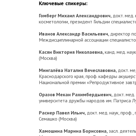
Ключевые спикеры:
Гомберг Михаил Александрович,
докт. мед.
косметологии, президент Гильдии специалис
Иванов Александр Васильевич,
директор по
Междисциплинарной ассоциации специалисто
Касян Виктория Николаевна,
канд. мед. на
(Москва)
Мингалёва Наталия Вячеславовна,
докт. м
Краснодарского края, проф. кафедры акушерс
Национальной премии «Репродуктивное завтр
Оразов Мекан Рахимбердыевич,
докт. мед.
университета дружбы народов им. Патриса Л
Раснер Павел Ильич,
докт. мед. наук, проф.
Семашко (Москва)
Хамошина Марина Борисовна,
засл. деятел