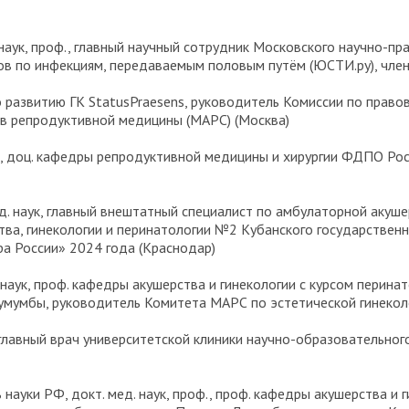
 наук, проф., главный научный сотрудник Московского научно-п
тов по инфекциям, передаваемым половым путём (ЮСТИ.ру), чле
 развитию ГК StatusPraesens, руководитель Комиссии по прав
в репродуктивной медицины (МАРС) (Москва)
ук, доц. кафедры репродуктивной медицины и хирургии ФДПО Ро
ед. наук, главный внештатный специалист по амбулаторной аку
тва, гинекологии и перинатологии №2 Кубанского государственн
а России» 2024 года (Краснодар)
 наук, проф. кафедры акушерства и гинекологии с курсом перин
умумбы, руководитель Комитета МАРС по эстетической гинекол
, главный врач университетской клиники научно-образовательно
ь науки РФ, докт. мед. наук, проф., проф. кафедры акушерства и