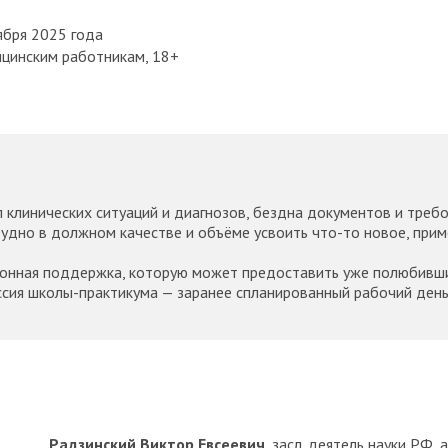
оября 2025 года
цинским работникам, 18+
 клинических ситуаций и диагнозов, бездна документов и треб
рудно в должном качестве и объёме усвоить что-то новое, прим
онная поддержка, которую может предоставить уже полюбивши
ссия школы-практикума — заранее спланированный рабочий день
Радзинский Виктор Евсеевич
, засл. деятель науки РФ, а