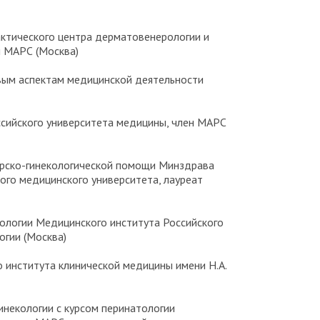
рактического центра дерматовенерологии и
н МАРС (Москва)
овым аспектам медицинской деятельности
ссийского университета медицины, член МАРС
шерско-гинекологической помощи Минздрава
ого медицинского университета, лауреат
атологии Медицинского института Российского
огии (Москва)
го института клинической медицины имени Н.А.
 гинекологии с курсом перинатологии