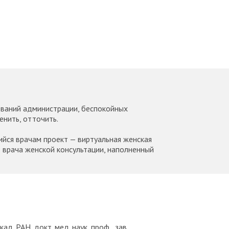
ований администрации, беспокойных
енить, отточить.
йся врачам проект — виртуальная женская
 врача женской консультации, наполненный
кад. РАН, докт. мед. наук, проф., зав.