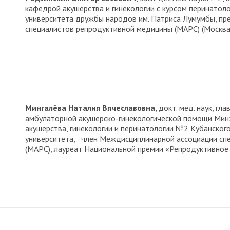
кафедрой акушерства и гинекологии с курсом перинатол
университета дружбы народов им. Патриса Лумумбы, п
специалистов репродуктивной медицины (МАРС) (Москва
Мингалёва Наталия Вячеславовна,
докт. мед. наук, г
амбулаторной акушерско-гинекологической помощи Минз
акушерства, гинекологии и перинатологии №2 Кубанског
университета, член Междисциплинарной ассоциации сп
(МАРС), лауреат Национальной премии «Репродуктивное 