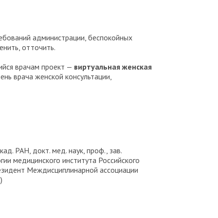
ребований администрации, беспокойных
енить, отточить.
ийся врачам проект —
виртуальная женская
ень врача женской консультации,
кад. РАН, докт. мед. наук, проф., зав.
огии медицинского института Российского
резидент Междисциплинарной ассоциации
)