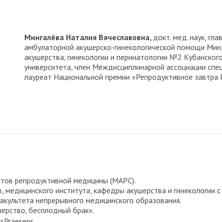
Мингалёва Наталия Вячеславовна,
докт. мед. наук, г
амбулаторной акушерско-гинекологической помощи Минз
акушерства, гинекологии и перинатологии №2 Кубанског
университета, член Междисциплинарной ассоциации спе
лауреат Национальной премии «Репродуктивное завтра 
тов репродуктивной медицины (МАРС).
 медицинского института, кафедры акушерства и гинекологии с
акультета непрерывного медицинского образования.
шерство, бесплодный брак».
usPraesens