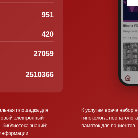
951
420
27059
2510366
альная площадка для
К услугам врача набор 
новый электронный
гинеколога, неонатолога
 библиотека знаний:
памяток для пациентов.
оинформации.