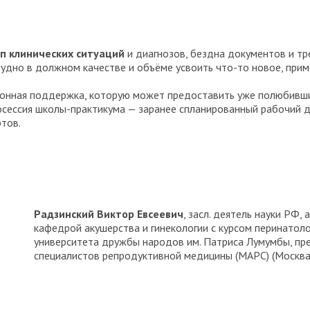
п клинических ситуаций
и диагнозов, бездна документов и т
рудно в должном качестве и объёме усвоить что-то новое, прим
ионная поддержка, которую может предоставить уже полюбивш
осессия школы-практикума — заранее спланированный рабочий д
тов.
Радзинский Виктор Евсеевич
, засл. деятель науки РФ, а
кафедрой акушерства и гинекологии с курсом перинатол
университета дружбы народов им. Патриса Лумумбы, п
специалистов репродуктивной медицины (МАРС) (Москва