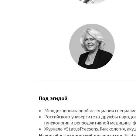
Под эгидой
Междисциплинарной ассоциации специалис
Российского университета дружбы народов,
гинекологии и репродуктивной медицины ф
Журнала «StatusPraesens. Гинекология, аку
Научный и технический организатор:
Stat