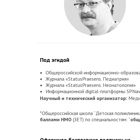
Под эгидой
Общероссийской информационно-образоват
Журнала «StatusPraesens. Педиатрия»
Журнала «StatusPraesens. Неонатология»
Информационной digital-платформы SPNav
Научный и технический организатор:
Меди
*Общероссийская школа “Детская поликлиник
баллами НМО
(ЗЕТ) по специальностям: “
общ
Оформите бесплатную подписку на