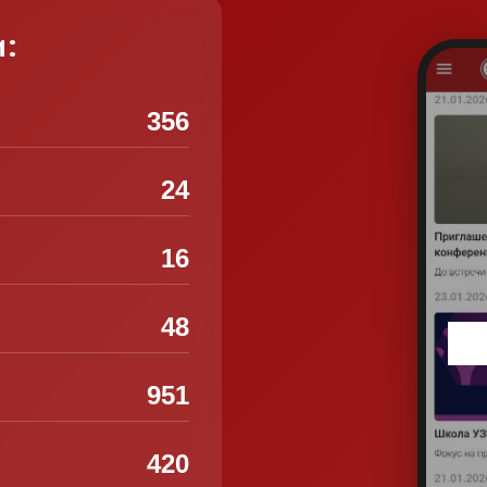
и:
356
24
16
48
951
420