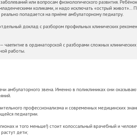
заболеваний или вопросам физиологического развития. Ребёно
 младенческими коликами, и надо исключать «острый живот»... 
то реально попадается на приёме амбулаторному педиатру.
отдельный доклад с разбором профильных клинических рекомен
 — чаепитие в ординаторской с разборами сложных клинических 
ной работы.
рачи амбулаторного звена. Именно в поликлиниках они оказыва
яний.
чительного профессионализма и современных медицинских зна
ющейся педиатрии.
гионах и того меньше!) стоит колоссальный врачебный и челове
 растут дети;