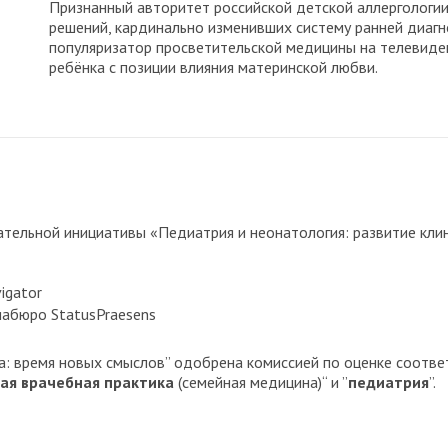
Признанный авторитет российской детской аллергологии
решений, кардинально изменивших систему ранней диагно
популяризатор просветительской медицины на телевиден
ребёнка с позиции влияния материнской любви.
ельной инициативы «Педиатрия и неонатология: развитие клин
igator
абюро StatusPraesens
а: время новых смыслов” одобрена комиссией по оценке соотв
ая врачебная практика
(семейная медицина)“ и ”
педиатрия
”.