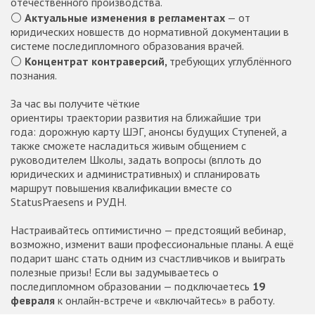
отечественного производства.
⚪️
Актуальные изменения в регламентах
— от
юридических новшеств до нормативной документации в
системе последипломного образования врачей.
⚪️
Концентрат контраверсий,
требующих углублённого
познания.
За час вы получите чёткие
ориентиры траектории развития на ближайшие три
года: дорожную карту ШЭГ, анонсы будущих Ступеней, а
также сможете насладиться живым общением с
руководителем Школы, задать вопросы (вплоть до
юридических и административных) и спланировать
маршрут повышения квалификации вместе со
StatusPraesens и РУДН.
Настраивайтесь оптимистично — предстоящий вебинар,
возможно, изменит ваши профессиональные планы. А ещё
подарит шанс стать одним из счастливчиков и выиграть
полезные призы! Если вы задумываетесь о
последипломном образовании — подключаетесь
19
февраля
к онлайн-встрече и «включайтесь» в работу.