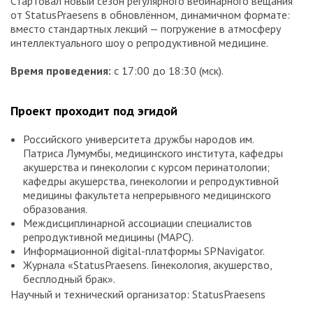
Стартовал новый сезон регулярного вебинарного вещания
от StatusPraesens в обновлённом, динамичном формате:
вместо стандартных лекций — погружение в атмосферу
интеллектуального шоу о репродуктивной медицине.
Время проведения:
с 17:00 до 18:30 (мск).
Проект проходит под эгидой
Российского университета дружбы народов им.
Патриса Лумумбы, медицинского института, кафедры
акушерства и гинекологии с курсом перинатологии;
кафедры акушерства, гинекологии и репродуктивной
медицины факультета непрерывного медицинского
образования.
Междисциплинарной ассоциации специалистов
репродуктивной медицины (МАРС).
Информационной digital-платформы SPNavigator.
Журнала «StatusPraesens. Гинекология, акушерство,
бесплодный брак».
Научный и технический организатор: StatusPraesens