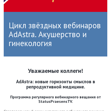
Цикл звёздных вебинаров
AdAstra. Акушерство и
гинекология
Уважаемые коллеги!
AdAstra: новые горизонты смыслов в
репродуктивной медицине.
Программа регулярного вебинарного вещания от
StatusPraesensTV.