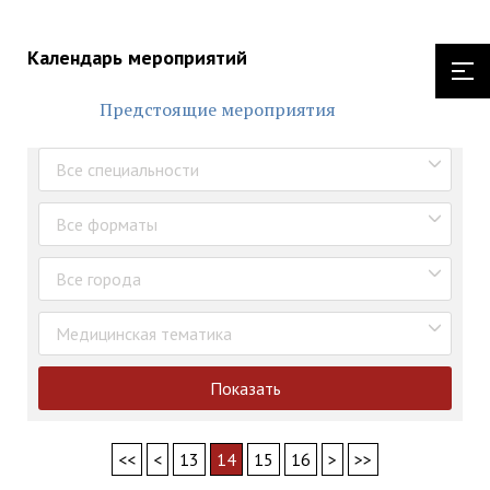
Календарь мероприятий
Предстоящие мероприятия
Все специальности
Все форматы
Все города
Медицинская тематика
Показать
<<
<
13
14
15
16
>
>>