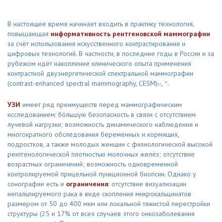
В настоящее время начинает входить в практику технология,
повышающая
информативность рентгеновской маммографии
за счёт использования искусственного контрастирования и
цифровых технологий. В частности, в последние годы в России и за
рубежом идёт накопление клинического опыта применения
контрастной двуэнергетической спектральной маммографии
(сontrast-enhanced spectral mammography, СESM)
,
.
38
37
УЗИ
имеет ряд преимуществ перед маммографическим
исследованием: бóльшую безопасность в связи с отсутствием
лучевой нагрузки; возможность динамического наблюдения и
многократного обследования беременных и кормящих,
подростков, а также молодых женщин с физиологической высокой
рентгенологической плотностью молочных желёз; отсутствие
возрастных ограничений; возможность одновременной
контролируемой прицельной пункционной биопсии. Однако у
сонографии есть и
ограничения
: отсутствие визуализации
непальпируемого рака в виде скопления микрокальцинатов
размером от 50 до 400 мкм или локальной тяжистой перестройки
структуры (25 и 17% от всех случаев этого онкозаболевания