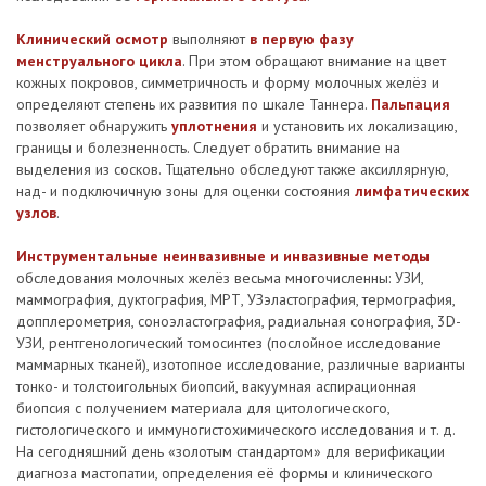
Клинический осмотр
выполняют
в первую фазу
менструального цикла
. При этом обращают внимание на цвет
кожных покровов, симметричность и форму молочных желёз и
определяют степень их развития по шкале Таннера.
Пальпация
позволяет обнаружить
уплотнения
и установить их локализацию,
границы и болезненность. Следует обратить внимание на
выделения из сосков. Тщательно обследуют также аксиллярную,
над- и подключичную зоны для оценки состояния
лимфатических
узлов
.
Инструментальные неинвазивные и инвазивные методы
обследования молочных желёз весьма многочисленны: УЗИ,
маммография, дуктография, МРТ, УЗэластография, термография,
допплерометрия, соноэластография, радиальная сонография, 3D-
УЗИ, рентгенологический томосинтез (послойное исследование
маммарных тканей), изотопное исследование, различные варианты
тонко- и толстоигольных биопсий, вакуумная аспирационная
биопсия с получением материала для цитологического,
гистологического и иммуногистохимического исследования и т. д.
На сегодняшний день «золотым стандартом» для верификации
диагноза мастопатии, определения её формы и клинического