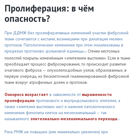
Пролиферация: в чём
опасность?
При ДДМЖ без пролиферативных изменений участки фиброзной
ткани сочетаются с кистами, возникшими при дилатации мелких
протоков. Патологические изменения при этом локализованы в
пределах протоково-дольковой единицы
. Стенки кистозных
16
полостей покрыты изменённым «эпителием выстилки». Если в ткани
преобладает процесс фиброзирования, то происходит развитие
очагового фиброза — опухолеподобных узлов, образованных, в
первую очередь, из бесклеточной гиалинизированной фиброзной
ткани вокруг атрофичных долек и протоков.
Онкориск возрастает
в зависимости от
выраженности
пролиферации
протокового и внутридолькового эпителия, а
также «эпителия выстилки» кист и наличия патологического
изменения фенотипа клеток на мезенхимальный — так
называемого
эпителиально-мезенхимального перехода
.
17
Риск РМЖ не повышен (или минимально увеличен) при