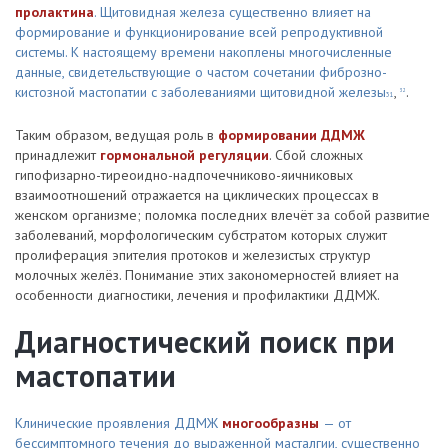
пролактина
. Щитовидная железа существенно влияет на
формирование и функционирование всей репродуктивной
системы. К настоящему времени накоплены многочисленные
данные, свидетельствующие о частом сочетании фиброзно-
кистозной мастопатии с заболеваниями щитовидной железы
,
.
32
31
Таким образом, ведущая роль в
формировании ДДМЖ
принадлежит
гормональной регуляции
. Сбой сложных
гипофизарно-тиреоидно-надпочечниково-яичниковых
взаимоотношений отражается на циклических процессах в
женском организме; поломка последних влечёт за собой развитие
заболеваний, морфологическим субстратом которых служит
пролиферация эпителия протоков и железистых структур
молочных желёз. Понимание этих закономерностей влияет на
особенности диагностики, лечения и профилактики ДДМЖ.
Диагностический поиск при
мастопатии
Клинические проявления ДДМЖ
многообразны
— от
бессимптомного течения до выраженной масталгии, существенно