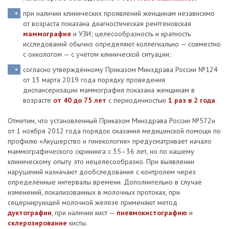
при наличии клинических проявлений женщинам независимо
от возраста показана диагностическая рентгеновская
маммография
и УЗИ; целесообразность и кратность
исследований обычно определяют коллегиально — совместно
с онкологом — с учётом клинической ситуации;
согласно утверждённому Приказом Минздрава России №124
от 13 марта 2019 года порядку проведения
диспансеризации маммография показана женщинам в
возрасте
от 40 до 75 лет
с периодичностью
1 раз в 2 года
.
Отметим, что установленный Приказом Минздрава России №572н
от 1 ноября 2012 года порядок оказания медицинской помощи по
профилю «Акушерство и гинекология» предусматривает начало
маммографического скрининга с 35–36 лет, но по нашему
клиническому опыту это нецелесообразно. При выявлении
нарушений назначают дообследование с контролем через
определённые интервалы времени. Дополнительно в случае
изменений, локализованных в молочных протоках, при
сецернирующей молочной железе применяют метод
дуктографии
, при наличии кист —
пневмокистографию
и
склерозирование
кисты.