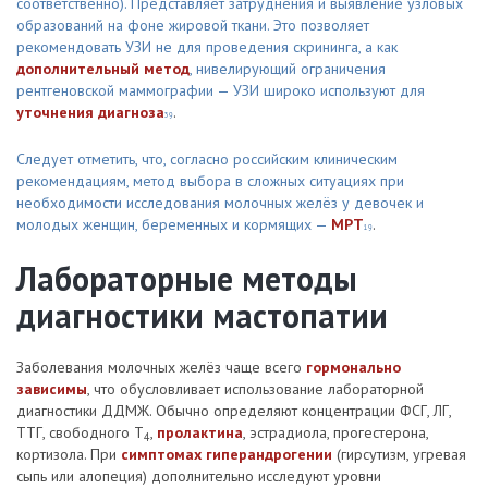
соответственно). Представляет затруднения и выявление узловых
образований на фоне жировой ткани. Это позволяет
рекомендовать УЗИ не для проведения скрининга, а как
дополнительный метод
, нивелирующий ограничения
рентгеновской маммографии — УЗИ широко используют для
уточнения диагноза
.
39
Следует отметить, что, согласно российским клиническим
рекомендациям, метод выбора в сложных ситуациях при
необходимости исследования молочных желёз у девочек и
молодых женщин, беременных и кормящих —
МРТ
.
19
Лабораторные методы
диагностики мастопатии
Заболевания молочных желёз чаще всего
гормонально
зависимы
, что обусловливает использование лабораторной
диагностики ДДМЖ. Обычно определяют концентрации ФСГ, ЛГ,
ТТГ, свободного T
,
пролактина
, эстрадиола, прогестерона,
4
кортизола. При
симптомах гиперандрогении
(гирсутизм, угревая
сыпь или алопеция) дополнительно исследуют уровни