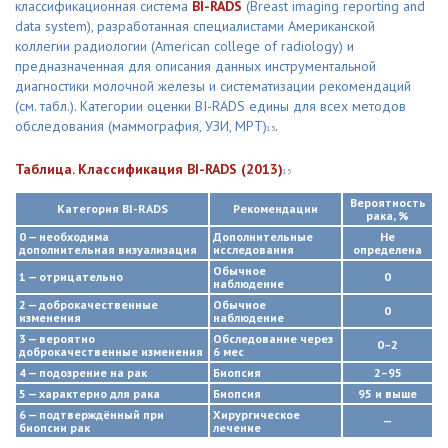
классификационная система
BI-RADS
(Breast imaging reporting and
data system), разработанная специалистами Американской
коллегии радиологии (American college of radiology) и
предназначенная для описания данных инструментальной
диагностики молочной железы и систематизации рекомендаций
(см. табл.). Категории оценки BI-RADS едины для всех методов
обследования (маммография, УЗИ, МРТ)
.
15
Таблица. Классификация BI-RADS (2013)
15
Вероятность
Категория BI-RADS
Рекомендации
рака, %
0 — необходима
Дополнительные
Не
дополнительная визуализация
исследования
определена
Обычное
1 — отрицательно
0
наблюдение
2 — доброкачественные
Обычное
0
изменения
наблюдение
3 — вероятно
Обследование через
0–2
доброкачественные изменения
6 мес
4 — подозрение на рак
Биопсия
2–95
5 — характерно для рака
Биопсия
95 и выше
6 — подтверждённый при
Хирургическое
—
биопсии рак
лечение