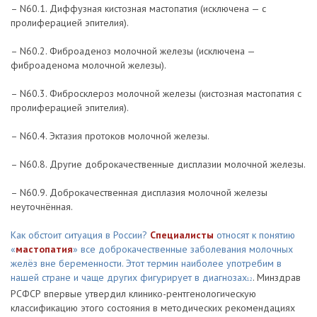
– N60.1. Диффузная кистозная мастопатия (исключена — с
пролиферацией эпителия).
– N60.2. Фиброаденоз молочной железы (исключена —
фиброаденома молочной железы).
– N60.3. Фибросклероз молочной железы (кистозная мастопатия с
пролиферацией эпителия).
– N60.4. Эктазия протоков молочной железы.
– N60.8. Другие доброкачественные дисплазии молочной железы.
– N60.9. Доброкачественная дисплазия молочной железы
неуточнённая.
Как обстоит ситуация в России?
Специалисты
относят к понятию
«
мастопатия
» все доброкачественные заболевания молочных
желёз вне беременности. Этот термин наиболее употребим в
нашей стране и чаще других фигурирует в диагнозах
. Минздрав
12
РСФСР впервые утвердил клинико-рентгенологическую
классификацию этого состояния в методических рекомендациях