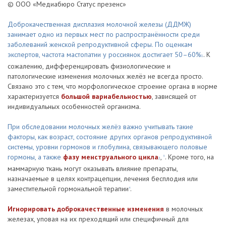
© ООО «Медиабюро Статус презенс»
Доброкачественная дисплазия молочной железы (ДДМЖ)
занимает одно из первых мест по распространённости среди
заболеваний женской репродуктивной сферы. По оценкам
экспертов, частота мастопатии у россиянок достигает 50–60%
. К
1
сожалению, дифференцировать физиологические и
патологические изменения молочных желёз не всегда просто.
Связано это с тем, что морфологическое строение органа в норме
характеризуется
большой вариабельностью
, зависящей от
индивидуальных особенностей организма.
При обследовании молочных желёз важно учитывать такие
факторы, как возраст, состояние других органов репродуктивной
системы, уровни гормонов и глобулина, связывающего половые
гормоны, а также
фазу менструального цикла
,
. Кроме того, на
3
2
маммарную ткань могут оказывать влияние препараты,
назначаемые в целях контрацепции, лечения бесплодия или
заместительной гормональной терапии
.
4
Игнорировать доброкачественные изменения
в молочных
железах, уповая на их преходящий или специфичный для