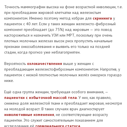
Точность маммографии высока на фоне возрастной инволюции, т.е.
при преобладании жировой клетчатки над железистым
компонентом. Именно поэтому метод избран для
скрининга
у
пациенток с 40 лет. Если у таких женщин железисто-фиброзный
компонент преобладает (до 75%) над жировым — это повод
насторожиться и назначить УЗИ или МРТ, поскольку при очень
плотных молочных железах высок риск пропустить начальные
признаки онкозаболевания и выявить его только на поздней
стадии, когда прогноз уже неблагоприятен.
Вероятность
озлокачествления
выше у женщин с
преобладающим железистофиброзным компонентом. Напротив, у
пациенток с низкой плотностью молочных желёз онкориск гораздо
ниже.
Ещё одна группа женщин, требующая особого внимания, —
пациентки с избыточной массой тела
. У них, как правило,
снижена доля железистой ткани и преобладает жировая, несмотря
на молодой возраст. В таких случаях врач диагностирует
инволютивные изменения
, не соответствующие возрасту
пациентки. Это служит самостоятельным показанием для
исследования её
гормонального статуса
.