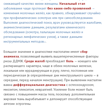
снижающей качество жизни женщины.
Начальный этап
заболевания чаще протекает
без каких-либо проявлений
—
изменения молочных желёз, как правило, обнаруживают случайно
при профилактических осмотрах или при самообследовании.
Выполняя диагностический поиск, врач руководствуется жалобами,
анамнестическими данными, результатами клинического
обследования (осмотра, пальпации молочных желёз и
регионарных лимфатических узлов), а также данными
инструментальных методов
.
12
Большое значение в диагностике мастопатии имеет
сбор
анамнеза
, позволяющий выявить вышеперечисленные факторы
риска ДДМЖ.
Среди жалоб
преобладает
боль
— ноющего или
распирающего характера, чаще в обеих молочных железах,
локальная или иррадиирующая в руку, плечо, постоянная или
периодическая (в определённые дни менструального цикла — в
середине, перед началом менструации). При выявлении масталгии
важна
дифференциальная диагностика
с остеохондрозом,
миозитом, плекситом, невралгией. Усиление боли может быть
связано с повышением массы тела, поскольку дополнительная
жировая ткань вырабатывает и депонирует способствующие
алгезии эстрогены.