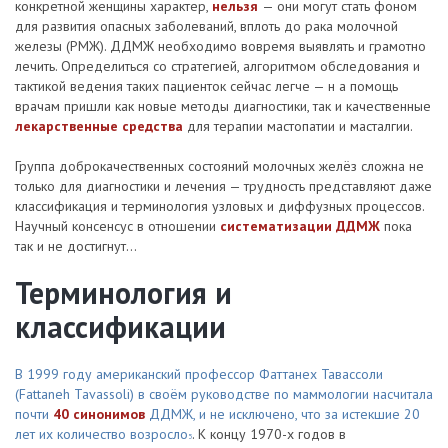
конкретной женщины характер,
нельзя
— они могут стать фоном
для развития опасных заболеваний, вплоть до рака молочной
железы (РМЖ). ДДМЖ необходимо вовремя выявлять и грамотно
лечить. Определиться со стратегией, алгоритмом обследования и
тактикой ведения таких пациенток сейчас легче — н а помощь
врачам пришли как новые методы диагностики, так и качественные
лекарственные средства
для терапии мастопатии и масталгии.
Группа доброкачественных состояний молочных желёз сложна не
только для диагностики и лечения — трудность представляют даже
классификация и терминология узловых и диффузных процессов.
Научный консенсус в отношении
систематизации ДДМЖ
пока
так и не достигнут...
Терминология и
классификации
В 1999 году американский профессор Фаттанех Тавассоли
(Fattaneh Tavassoli) в своём руководстве по маммологии насчитала
почти
40 синонимов
ДДМЖ, и не исключено, что за истекшие 20
лет их количество возросло
. К концу 1970-х годов в
5