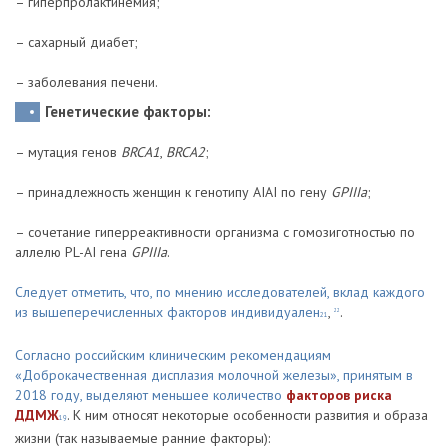
– гиперпролактинемия;
– сахарный диабет;
– заболевания печени.
Генетические факторы:
– мутация генов
BRCA1
,
BRCA2
;
– принадлежность женщин к генотипу AIAI по гену
GPIIIa
;
– сочетание гиперреактивности организма с гомозиготностью по
аллелю PL-AI гена
GPIIIa
.
Следует отметить, что, по мнению исследователей, вклад каждого
из вышеперечисленных факторов индивидуален
,
.
22
21
Согласно российским клиническим рекомендациям
«Доброкачественная дисплазия молочной железы», принятым в
2018 году, выделяют меньшее количество
факторов риска
ДДМЖ
. К ним относят некоторые особенности развития и образа
19
жизни (так называемые ранние факторы):