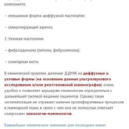
компонента;
– смешанная форма диффузной мастопатии;
– склерозирующий аденоз.
2. Узловая мастопатия:
– фиброаденома (липома, фибролипома);
– солитарная киста.
В клинической практике деление ДДМЖ на
диффузные и
узловые формы
(
на основании данных ультразвукового
исследования и/или рентгеновской маммографии
) очень
удобно и позволяет акушерам-гинекологам определиться с
дальнейшей тактикой ведения пациентов. Однако такая
систематизация не отражает наличия пролиферативных процессов
в маммарной ткани, в связи с чем она не полностью отвечает
«запросам»
онкологов-маммологов
.
Важнейшее клиническое значение для последних имеет