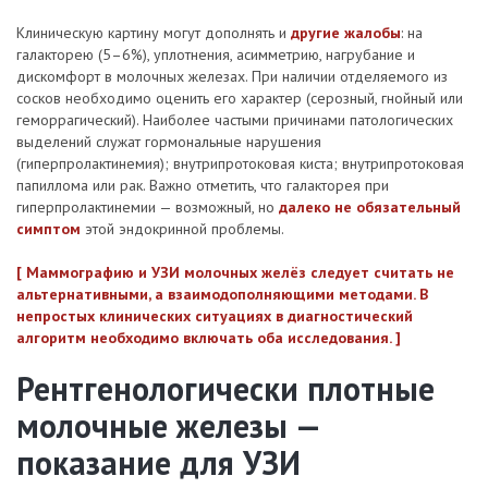
Клиническую картину могут дополнять и
другие жалобы
: на
галакторею (5–6%), уплотнения, асимметрию, нагрубание и
дискомфорт в молочных железах. При наличии отделяемого из
сосков необходимо оценить его характер (серозный, гнойный или
геморрагический). Наиболее частыми причинами патологических
выделений служат гормональные нарушения
(гиперпролактинемия); внутрипротоковая киста; внутрипротоковая
папиллома или рак. Важно отметить, что галакторея при
гиперпролактинемии — возможный, но
далеко не обязательный
симптом
этой эндокринной проблемы.
[ Маммографию и УЗИ молочных желёз следует считать не
альтернативными, а взаимодополняющими методами. В
непростых клинических ситуациях в диагностический
алгоритм необходимо включать оба исследования. ]
Рентгенологически плотные
молочные железы —
показание для УЗИ