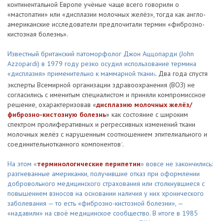
континентальной Европе учёные чаще всего говорили о
«мастопатии» или «дисплазии молочных желёз», тогда как англо-
американские исследователи предпочитали термин «фиброзно-
кистозная болезнь».
Известный британский патоморфолог Джон Аццопарди (John
Azzopardi) в 1979 году резко осудил использование термина
«дисплазия» применительно к маммарной ткани
. Два года спустя
6
эксперты Всемирной организации здравоохранения (ВОЗ) не
согласились с именитым специалистом и приняли компромиссное
решение, охарактеризовав «
дисплазию молочных желёз/
фиброзно-кистозную болезнь
» как состояние c широким
спектром пролиферативных и регрессивных изменений ткани
молочных желёз с нарушенным соотношением эпителиального и
соединительнотканного компонентов
.
7
На этом «
терминологические перипетии
» вовсе не закончились:
разгневанные американки, получившие отказ при оформлении
добровольного медицинского страхования или столкнувшиеся с
повышением взносов на основании наличия у них хронического
заболевания — то есть «фиброзно-кистозной болезни», —
«надавили» на своё медицинское сообщество. В итоге в 1985