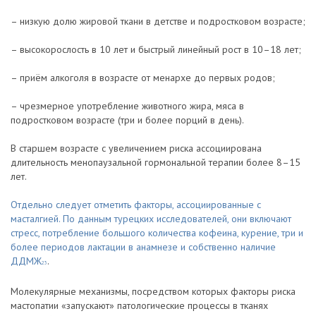
– низкую долю жировой ткани в детстве и подростковом возрасте;
– высокорослость в 10 лет и быстрый линейный рост в 10–18 лет;
– приём алкоголя в возрасте от менархе до первых родов;
– чрезмерное употребление животного жира, мяса в
подростковом возрасте (три и более порций в день).
В старшем возрасте с увеличением риска ассоциирована
длительность менопаузальной гормональной терапии более 8–15
лет.
Отдельно следует отметить факторы, ассоциированные с
масталгией. По данным турецких исследователей, они включают
стресс, потребление большого количества кофеина, курение, три и
более периодов лактации в анамнезе и собственно наличие
ДДМЖ
.
23
Молекулярные механизмы, посредством которых факторы риска
мастопатии «запускают» патологические процессы в тканях