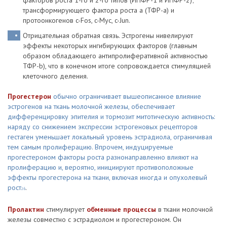
факторов роста 1-го и 2-го типов (ИПФР-1 и ИПФР-2);
трансформирующего фактора роста a (ТФР-a) и
протоонкогенов c-Fos, c-Myc, c-Jun.
Отрицательная обратная связь. Эстрогены нивелируют
эффекты некоторых ингибирующих факторов (главным
образом обладающего антипролиферативной активностью
ТФР-b), что в конечном итоге сопровождается стимуляцией
клеточного деления.
Прогестерон
обычно ограничивает вышеописанное влияние
эстрогенов на ткань молочной железы, обеспечивает
дифференцировку эпителия и тормозит митотическую активность:
наряду со снижением экспрессии эстрогеновых рецепторов
гестаген уменьшает локальный уровень эстрадиола, ограничивая
тем самым пролиферацию. Впрочем, индуцируемые
прогестероном факторы роста разнонаправленно влияют на
пролиферацию и, вероятно, инициируют противоположные
эффекты прогестерона на ткани, включая иногда и опухолевый
рост
.
26
Пролактин
стимулирует
обменные процессы
в ткани молочной
железы совместно с эстрадиолом и прогестероном. Он