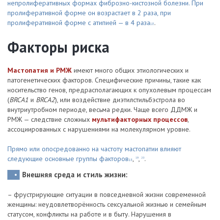
непролиферативных формах фиброзно-кистозной болезни. При
пролиферативной форме он возрастает в 2 раза, при
пролиферативной форме с атипией — в 4 раза
.
18
Факторы риска
Мастопатия и РМЖ
имеют много общих этиологических и
патогенетических факторов. Специфические причины, такие как
носительство генов, предрасполагающих к опухолевым процессам
(
BRCA1
и
BRCA2
), или воздействие диэтилстильбэстрола во
внутриутробном периоде, весьма редки. Чаще всего ДДМЖ и
РМЖ — следствие сложных
мультифакторных процессов
,
ассоциированных с нарушениями на молекулярном уровне.
Прямо или опосредованно на частоту мастопатии влияют
следующие основные группы факторов
,
,
.
19
20
18
Внешняя среда и стиль жизни:
– фрустрирующие ситуации в повседневной жизни современной
женщины: неудовлетворённость сексуальной жизнью и семейным
статусом, конфликты на работе и в быту. Нарушения в