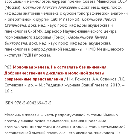
ассоциации маммологов, лауреат премии Совета Министров СССР
(Москва);
Сотников Алексей Алексеевич
, докт. мед. наук, проф.
кафедры анатомии человека с курсом топографической анатомии
и оперативной хирургии СибГМУ (Томск);
Сотникова Лариса
Степановна
, докт. мед. наук, проф. кафедры акушерства и
гинекологии СибГМУ, директор Научно-клинического центра
гормонального здоровья (Томск);
Овсянникова Тамара
Викторовна
, докт. мед. наук, проф. кафедры акушерства,
гинекологии и репродуктивной медицины ФНМО Медицинского
института РУДН (Москва).
Р63
Молочная железа. Не оставлять без внимания.
Доброкачественная дисплазия молочной железы:
современные представления
/ Н.И. Рожкова, А.А. Сотников, Л.С.
Сотникова и др. — М. : Редакция журнала StatusPraesens, 2019. —
16 с.
ISBN 978-5-6042694-3-5
Молочные железы — часть репродуктивной системы. Именно
поэтому знание основ маммологии, навыки и реальные
возможности диагностики и лечения должны стать неотъемлемой
составляющей умений практикующего акушера-гинеколога. На