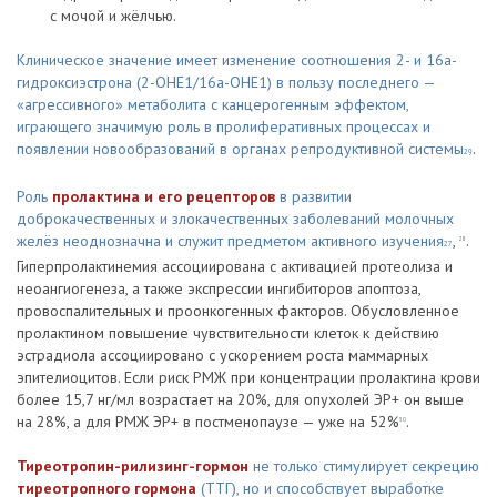
с мочой и жёлчью.
Клиническое значение имеет изменение соотношения 2- и 16a-
гидроксиэстрона (2-ОНЕ1/16a-ОНЕ1) в пользу последнего —
«агрессивного» метаболита с канцерогенным эффектом,
играющего значимую роль в пролиферативных процессах и
появлении новообразований в органах репродуктивной системы
.
29
Роль
пролактина и его рецепторов
в развитии
доброкачественных и злокачественных заболеваний молочных
желёз неоднозначна и служит предметом активного изучения
,
.
28
27
Гиперпролактинемия ассоциирована с активацией протеолиза и
неоангиогенеза, а также экспрессии ингибиторов апоптоза,
провоспалительных и проонкогенных факторов. Обусловленное
пролактином повышение чувствительности клеток к действию
эстрадиола ассоциировано с ускорением роста маммарных
эпителиоцитов. Если риск РМЖ при концентрации пролактина крови
более 15,7 нг/мл возрастает на 20%, для опухолей ЭР+ он выше
на 28%, а для РМЖ ЭР+ в постменопаузе — уже на 52%
.
30
Тиреотропин-рилизинг-гормон
не только стимулирует секрецию
тиреотропного гормона
(ТТГ), но и способствует выработке