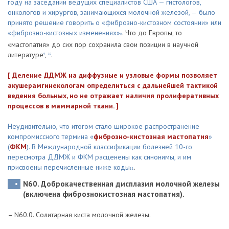
году на заседании ведущих специалистов США — гистологов,
онкологов и хирургов, занимающихся молочной железой, — было
принято решение говорить о «фиброзно-кистозном состоянии» или
«фиброзно-кистозных изменениях»
. Что до Европы, то
8
«мастопатия» до сих пор сохранила свои позиции в научной
литературе
,
.
9
10
[ Деление ДДМЖ на диффузные и узловые формы позволяет
акушерамгинекологам определиться с дальнейшей тактикой
ведения больных, но не отражает наличия пролиферативных
процессов в маммарной ткани. ]
Неудивительно, что итогом стало широкое распространение
компромиссного термина «
фиброзно-кистозная мастопатия
»
(
ФКМ
). В Международной классификации болезней 10-го
пересмотра ДДМЖ и ФКМ расценены как синонимы, и им
присвоены перечисленные ниже коды
.
11
N60. Доброкачественная дисплазия молочной железы
(включена фибрознокистозная мастопатия).
– N60.0. Солитарная киста молочной железы.