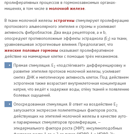
пролиферативных процессов в гормонозависимых органах-
мишенях, в том числе в
молочной железе
.
В ткани молочной железы
эстрогены
стимулируют пролиферацию
протокового альвеолярного эпителия и стромы и усиливают
активность фибробластов. Два вида рецепторов, a и b,
опосредуют противоположные эффекты эстрадиола (E
) на ткани,
2
уравновешивая эстрогеновые влияния. Предполагают, что
женские половые гормоны
оказывают пролиферативное
действие на маммарные клетки с помощью трёх механизмов.
Прямая стимуляция. E
«подстёгивает» дифференцировку и
2
развитие эпителия протоков молочной железы, усиливает
синтез ДНК и митотическую активность клеток. Под действием
эстрогенов также возрастает внутриклеточная концентрация
натрия, что ведёт к задержке воды, отёку тканей и появлению
болевых ощущений.
Опосредованная стимуляция. В ответ на воздействие E
2
запускается экспрессия полипептидных факторов роста,
действующих на эпителий молочной железы в качестве ауто-
и паракринных стимуляторов пролиферации, —
эпидермального фактора роста (ЭФР); инсулиноподобных