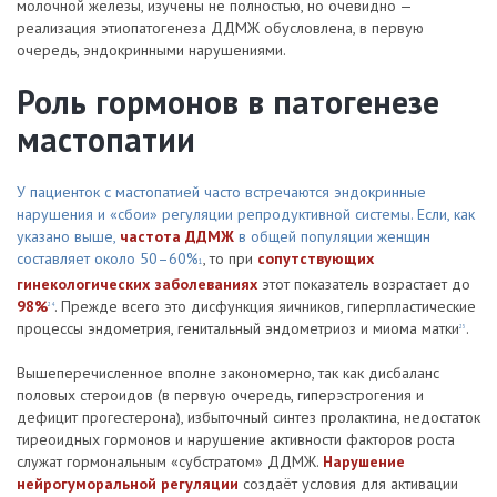
молочной железы, изучены не полностью, но очевидно —
реализация этиопатогенеза ДДМЖ обусловлена, в первую
очередь, эндокринными нарушениями.
Роль гормонов в патогенезе
мастопатии
У пациенток с мастопатией часто встречаются эндокринные
нарушения и «сбои» регуляции репродуктивной системы. Если, как
указано выше,
частота ДДМЖ
в общей популяции женщин
составляет около 50–60%
, то при
сопутствующих
1
гинекологических заболеваниях
этот показатель возрастает до
98%
. Прежде всего это дисфункция яичников, гиперпластические
24
процессы эндометрия, генитальный эндометриоз и миома матки
.
25
Вышеперечисленное вполне закономерно, так как дисбаланс
половых стероидов (в первую очередь, гиперэстрогения и
дефицит прогестерона), избыточный синтез пролактина, недостаток
тиреоидных гормонов и нарушение активности факторов роста
служат гормональным «субстратом» ДДМЖ.
Нарушение
нейрогуморальной регуляции
создаёт условия для активации