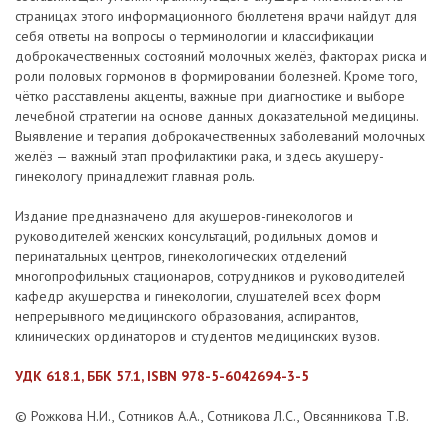
страницах этого информационного бюллетеня врачи найдут для
себя ответы на вопросы о терминологии и классификации
доброкачественных состояний молочных желёз, факторах риска и
роли половых гормонов в формировании болезней. Кроме того,
чётко расставлены акценты, важные при диагностике и выборе
лечебной стратегии на основе данных доказательной медицины.
Выявление и терапия доброкачественных заболеваний молочных
желёз — важный этап профилактики рака, и здесь акушеру-
гинекологу принадлежит главная роль.
Издание предназначено для акушеров-гинекологов и
руководителей женских консультаций, родильных домов и
перинатальных центров, гинекологических отделений
многопрофильных стационаров, сотрудников и руководителей
кафедр акушерства и гинекологии, слушателей всех форм
непрерывного медицинского образования, аспирантов,
клинических ординаторов и студентов медицинских вузов.
УДК 618.1, ББК 57.1, ISBN 978-5-6042694-3-5
© Рожкова Н.И., Сотников А.А., Сотникова Л.С., Овсянникова Т.В.