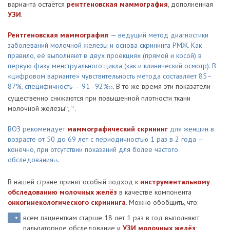
варианта остаётся
рентгеновская маммография
, дополненная
УЗИ
.
Рентгеновская маммография
— ведущий метод диагностики
заболеваний молочной железы и основа скрининга РМЖ. Как
правило, её выполняют в двух проекциях (прямой и косой) в
первую фазу менструального цикла (как и клинический осмотр). В
«цифровом варианте» чувствительность метода составляет 85–
87%, специфичность — 91–92%
. В то же время эти показатели
33
существенно снижаются при повышенной плотности ткани
молочной железы
,
.
34
35
ВОЗ рекомендует
маммографический скрининг
для женщин в
возрасте от 50 до 69 лет с периодичностью 1 раз в 2 года —
конечно, при отсутствии показаний для более частого
обследования
.
36
В нашей стране принят особый подход к
инструментальному
обследованию молочных желёз
в качестве компонента
онкогинекологического скрининга
. Можно обобщить, что:
всем пациенткам старше 18 лет 1 раз в год выполняют
пальпаторное обследование и
УЗИ молочных желёз
;