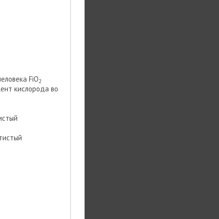
еловека FiO
2
цент кислорода во
тистый
отистый