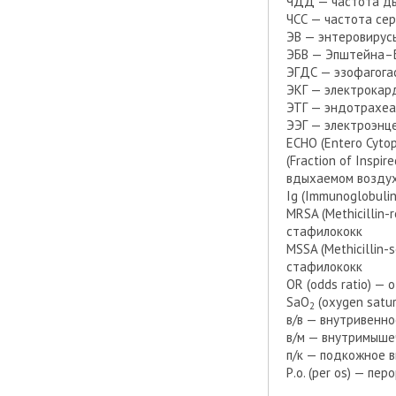
ЧДД — частота д
ЧСС — частота се
ЭВ — энтеровирус
ЭБВ — Эпштейна–
ЭГДС — эзофагога
ЭКГ — электрокар
ЭТГ — эндотрахеа
ЭЭГ — электроэнц
ЕСНО (Entero Cyto
(Fraction of Insp
вдыхаемом возду
Ig (Immunoglobuli
MRSA (Methicillin
стафилококк
MSSA (Methicillin
стафилококк
OR (odds ratio) —
SаО
(oxygen satu
2
в/в — внутривенн
в/м — внутримыше
п/к — подкожное 
Р.о. (per os) — п