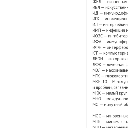
ЖЕЛ — жизненная 
ИВЛ — искусственн
ИД — иммунодеф
ИГК — ингаляцион
ИЛ — интерлейкин
ИМП — инфекция м
ИОЗС — ингибитор
ИФА — иммунофер
ИФН — интерфер
КТ — компьютерн
ЛБОИ — лихорадка
ЛФК — лечебная ф
МВЛ — максимальн
МГК — глюкокорти
МКБ-10 — Междуна
и проблем, связан
МКК — малый круг
МНО — международ
МО — минутный о
МОС — мгновенные
МПК — минимальн
МПП — метапневмо