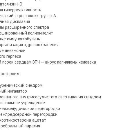
птолизин-О
ая гиперреактивность
ческий стрептококк группы А
чная дисплазия
зы расширенного спектра
оциированный полиомиелит
ные иммуноглобулины
организация здравоохранения
ые пневмонии
ого герпеса
 порок сердцам ВПЧ — вирус папилломы человека
костероид
-уремический синдром
ый ингалятор
ованного внутрисосудистого свертывания синдром
ошкольное учреждение
ежжелудочковой перегородки
ежпредсердной перегородки
кортикостерона ацетат
ребральный паралич