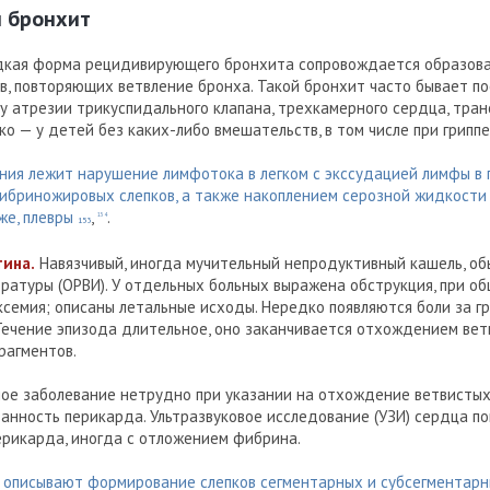
й бронхит
кая форма рецидивирующего бронхита сопровождается образов
в, повторяющих ветвление бронха. Такой бронхит часто бывает по
у атрезии трикуспидального клапана, трехкамерного сердца, тра
ко — у детей без каких-либо вмешательств, в том числе при гриппе
ания лежит нарушение лимфотока в легком с экссудацией лимфы в 
бриножировых слепков, а также накоплением серозной жидкости 
же, плевры
,
.
154
153
тина.
Навязчивый, иногда мучительный непродуктивный кашель, об
ратуры (ОРВИ). У отдельных больных выражена обструкция, при о
семия; описаны летальные исходы. Нередко появляются боли за г
Течение эпизода длительное, оно заканчивается отхождением вет
рагментов.
ое заболевание нетрудно при указании на отхождение ветвистых
анность перикарда. Ультразвуковое исследование (УЗИ) сердца п
ерикарда, иногда с отложением фибрина.
 описывают формирование слепков сегментарных и субсегментарн