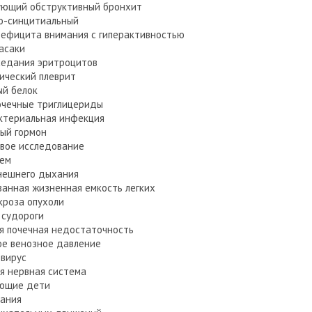
ующий обструктивный бронхит
о-синцитиальный
ефицита внимания с гиперактивностью
асаки
седания эритроцитов
ический плеврит
ый белок
очечные триглицериды
ктериальная инфекция
ый гормон
овое исследование
ъем
нешнего дыхания
нная жизненная емкость легких
роза опухоли
 судороги
я почечная недостаточность
е венозное давление
вирус
я нервная система
еющие дети
ания