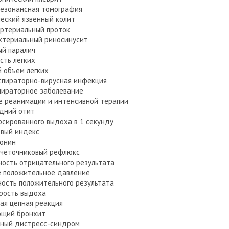
езонансная томография
еский язвенный колит
ртериальный проток
ктериальный риносинусит
ый паралич
сть легких
 объем легких
спираторно-вирусная инфекция
пираторное заболевание
 реанимации и интенсивной терапии
дний отит
сированного выдоха в 1 секунду
вый индекс
онин
очеточниковый рефлюкс
ность отрицательного результата
 положительное давление
ность положительного результата
орость выдоха
ая цепная реакция
ющий бронхит
рный дистресс-синдром