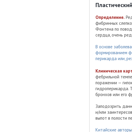
Пластически
Определение.
Ред
фибринных слепко
Фонтена по повод
сердца, очень ред
В основе заболев
формированием фи
перикарда или, ре
Клиническая кар
фебрильной темпе
поражении — гипок
гидроперикарда. 
бронхов или его ф
Заподозрить данн
и/или заинтересов
выпот в полости п
Китайские авторы