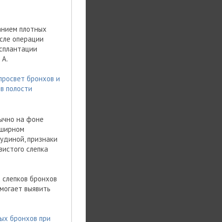
анием плотных
сле операции
нсплантации
 А.
просвет бронхов и
в полости
ычно на фоне
бширном
рудиной, признаки
вистого слепка
 слепков бронхов
омогает выявить
ых бронхов при