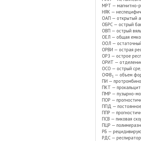
МРТ — магнитно-р
НЯК — неспецифич
ОАП — открытый а
ОБРС — острый ба
ОВП — острый вял
ОЕЛ — общая емко
ООЛ — остаточный
ОРВИ — острая ре
ОРЗ — острое рес
ОРИТ — отделение
ОСО — острый сре
ОФВ
— объем фор
1
ПИ — протромбино
ПКТ — прокальцит
ПМР — пузырно-м
ПОР — прогностич
ППД — постоянное
ППР — прогностич
ПСВ — пиковая ск
ПЦР — полимеразн
РБ — рецидивиру
РДС — респирато