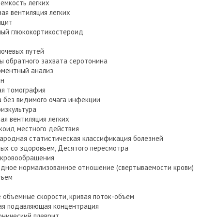
емкость легких
ая вентиляция легких
ицит
ный глюкокортикостероид
очевых путей
ы обратного захвата серотонина
ментный анализ
он
ая томография
 без видимого очага инфекции
изкультура
ая вентиляция легких
коид местного действия
родная статистическая классификация болезней
ных со здоровьем, Десятого пересмотра
 кровообращения
ное нормализованное отношение (свертываемости крови)
бъем
 объемные скорости, кривая поток-объем
ая подавляющая концентрация
нический плеврит