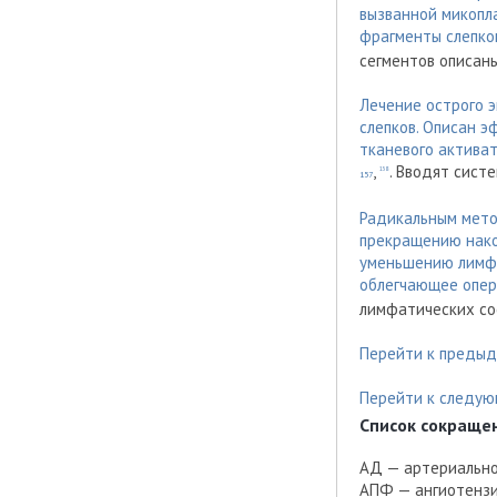
вызванной микопл
фрагменты слепко
сегментов описан
Лечение острого 
слепков. Описан 
тканевого активат
,
. Вводят сис
158
157
Радикальным мето
прекращению нако
уменьшению лимфо
облегчающее опе
лимфатических сос
Перейти к предыд
Перейти к следую
Список сокраще
АД — артериальн
АПФ — ангиотенз