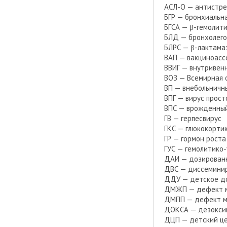
АСЛ-О — антистре
БГР — бронхиальн
БГСА — β-гемолити
БЛД — бронхолего
БЛРС — β-лактама
ВАП — вакциноасс
ВВИГ — внутривен
ВОЗ — Всемирная 
ВП — внебольничн
ВПГ — вирус прост
ВПС — врожденный
ГВ — герпесвирус
ГКС — глюкокорти
ГР — гормон роста
ГУС — гемолитико
ДАИ — дозированн
ДВС — диссеминир
ДДУ — детское д
ДМЖП — дефект м
ДМПП — дефект м
ДОКСА — дезокси
ДЦП — детский це