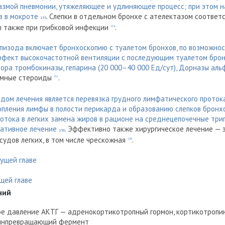
азмой пневмонии, утяжеляющее и удлиняющее процесс; при этом 
в в мокроте
. Слепки в отдельном бронхе с ателектазом соотве
155
ы также при грибковой инфекции
.
156
эпизода включает бронхоскопию с туалетом бронхов, по возможнос
эффект высокочастотной вентиляции с последующим туалетом брон
ора тромбокиназы, гепарина (20 000–40 000 Ед/сут), Дорназы аль
темные стероиды
.
155
дом лечения является перевязка грудного лимфатического протока
пления лимфы в полости перикарда и образованию слепков бронхо
тока в легких замена жиров в рационе на среднецепочечные три
ративное лечение
. Эффективно также хирургическое лечение — 
159
удов легких, в том числе чрескожная
.
160
ущей главе
щей главе
ний
ое давление
АКТГ — адренокортикотропный гормон, кортикотропи
инпревращающий фермент