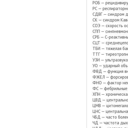
РОБ — рецидивир
РС — респираторн
СДВГ — синдром д
СК — синдром Кав
СОЭ — скорость о
СПП — синпневмон
СРБ — С-реактивн
СЦТ — среднецеп
ТБИ — тяжелая ба
ТТГ — тиреотропн
УЗИ — ультразвук
УО — ударный об
ФВД — функция в
ФЖЕЛ — форсирова
ФНО — фактор нек
ФС — фебрильные
ХПН — хроническа
ЦВД — центрально
ЦМВ — цитомегало
ЦНС — центральна
ЧБД — часто бол
ЧД — частота дых