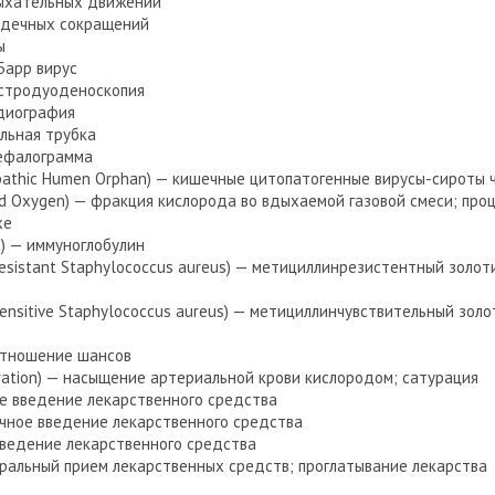
ыхательных движений
рдечных сокращений
ы
Барр вирус
стродуоденоскопия
диография
льная трубка
ефалограмма
pathic Humen Orphan) — кишечные цитопатогенные вирусы-сироты ч
ired Oxygen) — фракция кислорода во вдыхаемой газовой смеси; про
хе
n) — иммуноглобулин
-resistant Staphylococcus aureus) — метициллинрезистентный золо
-sensitive Staphylococcus aureus) — метициллинчувствительный зол
 отношение шансов
ration) — насыщение артериальной крови кислородом; сатурация
ое введение лекарственного средства
чное введение лекарственного средства
введение лекарственного средства
ероральный прием лекарственных средств; проглатывание лекарства