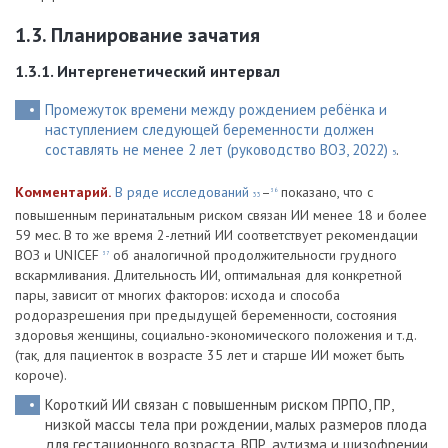
1.3. Планирование зачатия
1.3.1. Интергенетический интервал
Промежуток времени между рождением ребёнка и
наступлением следующей беременности должен
составлять не менее 2 лет (руководство ВОЗ, 2022)
.
5
Комментарий.
В ряде исследований
–
показано, что с
36
33
повышенным перинатальным риском связан ИИ менее 18 и более
59 мес. В то же время 2-летний ИИ соответствует рекомендации
ВОЗ и UNICEF
об аналогичной продолжительности грудного
37
вскармливания. Длительность ИИ, оптимальная для конкретной
пары, зависит от многих факторов: исхода и способа
родоразрешения при предыдущей беременности, состояния
здоровья женщины, социально-экономического положения и т.д.
(так, для пациенток в возрасте 35 лет и старше ИИ может быть
короче).
Короткий ИИ связан с повышенным риском ПРПО, ПР,
низкой массы тела при рождении, малых размеров плода
для гестационного возраста, ВПР, аутизма и шизофрении