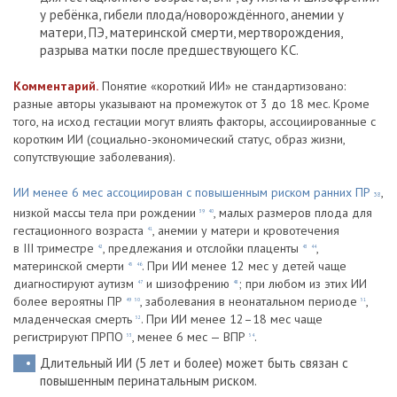
у ребёнка, гибели плода/новорождённого, анемии у
матери, ПЭ, материнской смерти, мертворождения,
разрыва матки после предшествующего КС.
Комментарий.
Понятие «короткий ИИ» не стандартизовано:
разные авторы указывают на промежуток от 3 до 18 мес. Кроме
того, на исход гестации могут влиять факторы, ассоциированные с
коротким ИИ (социально-экономический статус, образ жизни,
сопутствующие заболевания).
ИИ менее 6 мес ассоциирован с повышенным риском ранних ПР
,
38
низкой массы тела при рождении
, малых размеров плода для
39
40
гестационного возраста
, анемии у матери и кровотечения
41
в III триместре
, предлежания и отслойки плаценты
,
42
43
44
материнской смерти
. При ИИ менее 12 мес у детей чаще
45
46
диагностируют аутизм
и шизофрению
; при любом из этих ИИ
47
48
более вероятны ПР
, заболевания в неонатальном периоде
,
49
50
51
младенческая смерть
. При ИИ менее 12–18 мес чаще
52
регистрируют ПРПО
, менее 6 мес — ВПР
.
53
54
Длительный ИИ (5 лет и более) может быть связан с
повышенным перинатальным риском.