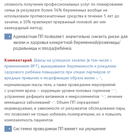
сложность получения профессиональных услуг по планированию
семьи (в результате более 56% беременных вообще не
использовали противозачаточные средства в течение 5 лет до
зачатия, а 10% практикуют прерванный половой акт или
календарный метод).
Адекватная ПП позволяет значительно снизить риски для
жизни и здоровья конкретной беременной/роженицы/
родильницы и плода/ребёнка.
Комментарий.
Шансы на успешное зачатие (в том числе с
применением ВРТ), вынашивание беременности и рождение
здорового ребёнка повышаются при отказе партнёров от
вредных привычек и модификации образа жизни
,
13
12
нормализации массы тела, а также проведения мероприятий
с участием врача — коррекции уровня половых гормонов
,
14
15
устранения дефицита витаминов и микроэлементов
-
, лечения
16
21
имеющихся заболеваний
-
. Объём ПП определяют
22
24
индивидуально, в зависимости от результатов обследования пары,
что позволяет не только избежать полипрагмазии, но и повысить
комплаентность пациентов.
Системно проводимая ПП влияет на улучшение