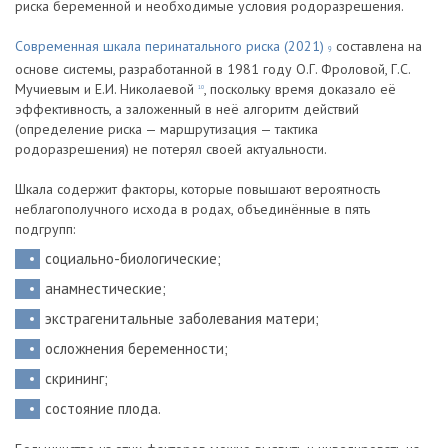
риска беременной и необходимые условия родоразрешения.
Современная шкала перинатального риска (2021)
составлена на
9
основе системы, разработанной в 1981 году О.Г. Фроловой, Г.С.
Мучиевым и Е.И. Николаевой
, поскольку время доказало её
10
эффективность, а заложенный в неё алгоритм действий
(определение риска — маршрутизация — тактика
родоразрешения) не потерял своей актуальности.
Шкала содержит факторы, которые повышают вероятность
неблагополучного исхода в родах, объединённые в пять
подгрупп:
социально-биологические;
анамнестические;
экстрагенитальные заболевания матери;
осложнения беременности;
скрининг;
состояние плода.