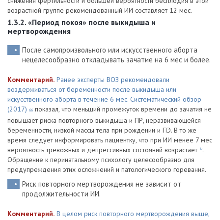
снижения фертильности и большей вероятности бесплодия в этой
возрастной группе рекомендованный ИИ составляет 12 мес.
1.3.2. «Период покоя» после выкидыша и
мертворождения
После самопроизвольного или искусственного аборта
нецелесообразно откладывать зачатие на 6 мес и более.
Комментарий.
Ранее эксперты ВОЗ рекомендовали
воздерживаться от беременности после выкидыша или
искусственного аборта в течение 6 мес. Систематический обзор
(2017)
показал, что меньший промежуток времени до зачатия не
66
повышает риска повторного выкидыша и ПР, неразвивающейся
беременности, низкой массы тела при рождении и ПЭ. В то же
время следует информировать пациентку, что при ИИ менее 7 мес
вероятность тревожных и депрессивных состояний возрастает
.
67
Обращение к перинатальному психологу целесообразно для
предупреждения этих осложнений и патологического горевания.
Риск повторного мертворождения не зависит от
продолжительности ИИ.
Комментарий.
В целом риск повторного мертворождения выше,