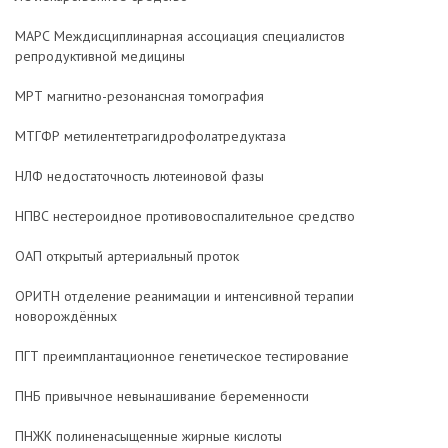
МАРС Междисциплинарная ассоциация специалистов
репродуктивной медицины
МРТ магнитно-резонансная томография
МТГФР метилентетрагидрофолатредуктаза
НЛФ недостаточность лютеиновой фазы
НПВС нестероидное противовоспалительное средство
ОАП открытый артериальный проток
ОРИТН отделение реанимации и интенсивной терапии
новорождённых
ПГТ преимплантационное генетическое тестирование
ПНБ привычное невынашивание беременности
ПНЖК полиненасыщенные жирные кислоты