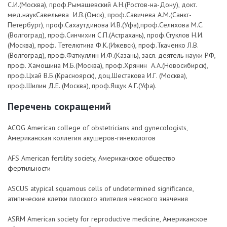
С.И.(Москва), проф.Рымашевский А.Н.(Ростов-на-Дону), докт.
мед.наукСавельева И.В.(Омск), проф.Савичева А.М.(Санкт-
Петербург), проф.Сахаутдинова И.В.(Уфа),проф.Селихова М.С.
(Волгоград), проф.Синчихин С.П.(Астрахань), проф.Стуклов Н.И.
(Москва), проф. Тетелютина Ф.К.(Ижевск), проф.Ткаченко Л.В.
(Волгоград), проф.Фаткуллин И.Ф.(Казань), засл. деятель науки РФ,
проф. Хамошина М.Б.(Москва), проф.Хрянин А.А.(Новосибирск),
проф.Цхай В.Б.(Красноярск), доц.Шестакова И.Г. (Москва),
проф.Шилин Д.Е. (Москва), проф.Ящук А.Г.(Уфа).
Перечень сокращений
ACOG American college of obstetricians and gynecologists,
Американская коллегия акушеров-гинекологов
AFS American fertility society, Американское общество
фертильности
ASCUS atypical squamous cells of undetermined significance,
атипические клетки плоского эпителия неясного значения
ASRM American society for reproductive medicine, Американское