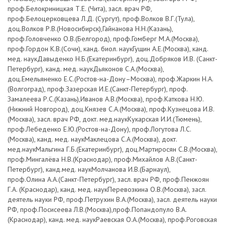
проф.Белокриницкая Т.Е. (Чита), засл. врач РФ,
проф.Белоцерковцева Л.Д. (Сургут), проф.Волков В.Г.(Тула),
доц.Волков Р.В.(Новосибирск),Гайнанова Н.Н.(Казань),
проф.Головченко О.В.(Белгород), проф.Гомберг М.А.(Москва),
проф.Гордон К.В.(Сочи), канд. биол. наукГущин А.Е.(Москва), канд.
мед. наукДавыденко Н.Б.(Екатеринбург), доц.Добряков И.В. (Санкт-
Петербург), канд. мед. наукДьяконов С.А.(Москва),
доц.Емельяненко Е.С.(Ростов-на-Дону–Москва), проф.Жаркин Н.А.
(Волгоград), проф.Зазерская И.Е.(Санкт-Петербург), проф.
Замалеева Р.С.(Казань),Иванов А.В.(Москва), проф.Каткова Н.Ю.
(Нижний Новгород), доц.Князев С.А.(Москва), проф.Кузнецова И.В.
(Москва), засл. врач РФ, докт. мед.наукКукарская И.И.(Тюмень),
проф.Лебеденко Е.Ю.(Ростов-на-Дону), проф.Логутова Л.С.
(Москва), канд. мед. наукМаклецова С.А.(Москва), докт.
мед.наукМальгина Г.Б.(Екатеринбург), доц.Мартиросян С.В.(Москва),
проф.Мингалёва Н.В.(Краснодар), проф.Михайлов А.В.(Санкт-
Петербург), канд.мед. наукМолчанова И.В.(Барнаул),
проф.Олина А.А.(Санкт-Петербург), засл. врач РФ, проф.Пенжоян
Г.А. (Краснодар), канд. мед. наукПеревозкина О.В.(Москва), засл.
деятель науки РФ, проф.Петрухин В.А.(Москва), засл. деятель науки
РФ, проф.Посисеева Л.В.(Москва),проф.Попандопуло В.А.
(Краснодар), канд. мед. наукРаевская О.А.(Москва), проф.Роговская