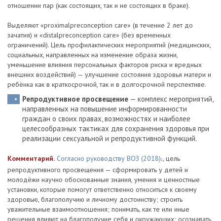
отношении пар (как состоящих, так и не состоящих в браке).
Выделяют «proximalpreconception care» (в течение 2 лет до
зачатия) и «distalpreconception care» (без временных
ограничений). Цель профилактических мероприятий (медицинских,
социальных, направленных на изменение образа жизни,
уменьшение влияния персональных факторов риска и вредных
внешних воздействий) — улучшение состояния здоровья матери и
ребёнка как в краткосрочной, так и в долгосрочной перспективе.
Репродуктивное просвещение
— комплекс мероприятий,
направленных на повышение информированности
граждан о своих правах, возможностях и наиболее
целесообразных тактиках для сохранения здоровья при
реализации сексуальной и репродуктивной функций.
Комментарий.
Согласно руководству ВОЗ (2018)
, цель
2
репродуктивного просвещения — сформировать у детей и
молодёжи научно обоснованные знания, умения и ценностные
установки, которые помогут ответственно относиться к своему
здоровью, благополучию и личному достоинству; строить
уважительные взаимоотношения; понимать, как те или иные
решения влияют на благополучие себя и окружающих; осознавать