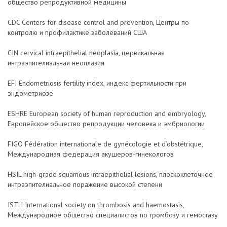
общество репродуктивной медицины
CDC Centers for disease control and prevention, Центры по
контролю и профилактике заболеваний США
CIN cervical intraepithelial neoplasia, цервикальная
интраэпителиальная неоплазия
EFI Endometriosis fertility index, индекс фертильности при
эндометриозе
ESHRE European society of human reproduction and embryology,
Европейское общество репродукции человека и эмбриологии
FIGO Fédération internationale de gynécologie et d’obstétrique,
Международная федерация акушеров-гинекологов
HSIL high-grade squamous intraepithelial lesions, плоскоклеточное
интраэпителиальное поражение высокой степени
ISTH International society on thrombosis and haemostasis,
Международное общество специалистов по тромбозу и гемостазу