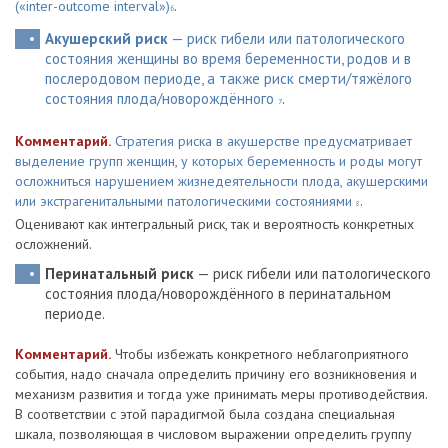
(«inter-outcome interval»)
.
6
Акушерский риск
— риск гибели или патологического
состояния женщины во время беременности, родов и в
послеродовом ­периоде, а также риск смерти/тяжёлого
состояния плода/новорождённого
.
7
Комментарий.
Стратегия риска в акушерстве предусматривает
выделение групп женщин, у которых беременность и роды могут
осложниться нарушением жизнедеятельности плода, акушерскими
или экстрагенитальными патологическими состояниями
.
8
Оценивают как интегральный риск, так и вероятность конкретных
осложнений.
Перинатальный риск
— риск гибели или патологического
состояния плода/новорождённого в перинатальном
периоде.
Комментарий.
Чтобы избежать конкретного неблагоприятного
события, надо сначала определить причину его возникновения и
механизм развития и тогда уже принимать меры противодействия.
В соответствии с этой парадигмой была создана специальная
шкала, позволяющая в числовом выражении определить группу