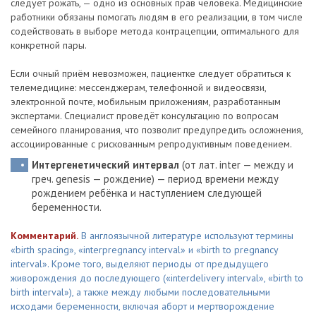
следует рожать, — одно из основных прав человека. Медицинские
работники обязаны помогать людям в его реализации, в том числе
содействовать в выборе метода контрацепции, оптимального для
конкретной пары.
Если очный приём невозможен, пациентке следует обратиться к
телемедицине: мессенджерам, телефонной и видеосвязи,
электронной почте, мобильным приложениям, разработанным
экспертами. Специалист проведёт консультацию по вопросам
семейного планирования, что позволит предупредить осложнения,
ассоциированные с рискованным репродуктивным поведением.
Интергенетический интервал
(от лат. inter — между и
греч. genesis — рождение) — период времени между
рождением ребёнка и наступлением следующей
беременности.
Комментарий.
В англоязычной литературе используют термины
«birth spacing», «interpregnancy interval» и «birth to pregnancy
interval». Кроме того, выделяют периоды от предыдущего
живорождения до последующего («interdelivery interval», «birth to
birth interval»), а также между любыми последовательными
исходами беременности, включая аборт и мертворождение