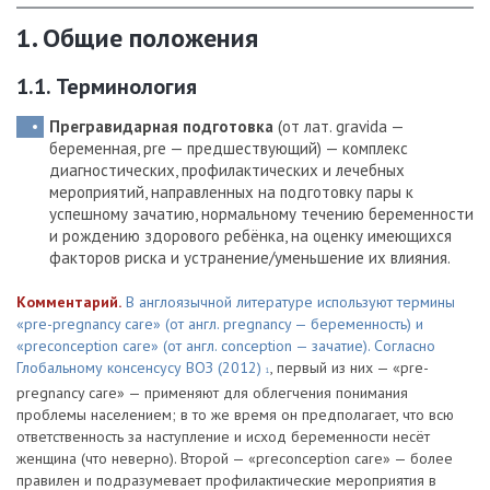
1. Общие положения
1.1. Терминология
Прегравидарная подготовка
(от лат. gra­vida —
беременная, pre — предшествующий) — комплекс
диагностических, профилактических и лечебных
мероприятий, направленных на подготовку пары к
успешному зачатию, нормальному течению беременности
и рождению здорового ребёнка, на оценку имеющихся
факторов риска и устранение/уменьшение их влияния.
Комментарий.
В англоязычной литературе используют термины
«pre-pregnancy care» (от англ. pregnancy — беременность) и
«рreconception care» (от англ. conception — зачатие). Согласно
Глобальному консенсусу ВОЗ (2012)
, первый из них — «pre-
1
pregnancy care» — применяют для облегчения понимания
проблемы населением; в то же время он предполагает, что всю
ответственность за наступление и исход беременности несёт
женщина (что неверно). Второй — «рreconception care» — более
правилен и подразумевает профилактические мероприятия в