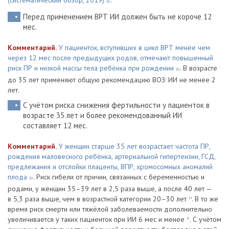
(систематический обзор, 2019)
.
61
Перед применением ВРТ ИИ должен быть не короче 12
мес.
Комментарий.
У пациенток, вступивших в цикл ВРТ менее чем
через 12 мес после предыдущих родов, отмечают повышенный
риск ПР и низкой массы тела ребёнка при рождении
. В возрасте
62
до 35 лет применяют общую рекомендацию ВОЗ: ИИ не менее 2
лет.
С учётом риска снижения фертильности у пациенток в
возрасте 35 лет и более рекомендованный ИИ
составляет 12 мес.
Комментарий.
У женщин старше 35 лет возрастает частота ПР,
рождения маловесного ребёнка, артериальной гипертензии, ГСД,
предлежания и отслойки плаценты, ВПР, хромосомных аномалий
плода
. Риск гибели от причин, связанных с беременностью и
63
родами, у женщин 35–39 лет в 2,5 раза выше, а после 40 лет —
в 5,3 раза выше, чем в возрастной категории 20–30 лет
. В то же
64
время риск смерти или тяжёлой заболеваемости дополнительно
увеличивается у ­таких пациенток при ИИ 6 мес и менее
. С учётом
65