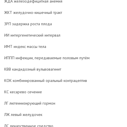
ЖДА железодефицитная анемия
ЖКТ желудочно-кишечный тракт
ЗРП задержка роста плода
ИИ интергенетический интервал
ИМТ индекс массы тела
ИППП инфекции, передаваемые половым путём
КВВ кандидозный вульвовагинит
КОК комбинированный оральный контрацептив
КС кесарево сечение
ЛГ лютеинизирующий гормон
ЛЖ левый желудочек
ЛС лекарственное средство