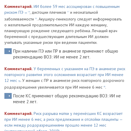
Комментарий.
ИИ более 59 мес ассоциирован с повышенным
риском ПЭ
, дистоции плечиков
и неонатальной
56
57
55
заболеваемости
. Акушеру-гинекологу следует информировать
58
о желательной продолжительности ИИ каждую женщину,
планирующую рождение следующего ребёнка. Лечащий врач
беременной с предшествующим длительным ИИ должен
учитывать указанные риски при ведении пациентки.
При наличии ПЭ или ПР в анамнезе применяют общую
рекомендацию ВОЗ: ИИ не менее 2 лет.
Комментарий.
У беременных с указанием на ПЭ в анамнезе риск
повторного развития этого осложнения возрастает при ИИ менее
12 мес
. У женщин с ПР в анамнезе риск повторного досрочного
59
родоразрешения увеличивается при ИИ менее 6 мес
.
60
После КС применяют общую рекомендацию ВОЗ: ИИ не
менее 2 лет.
Комментарий.
Риск разрыва матки у перенёсших КС возрастает
при ИИ менее 6 мес, а риск предлежания и отслойки плаценты —
если между родоразрешениями прошло менее 12 мес