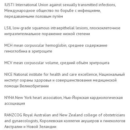
IUSTI International Union against sexually transmitted infections,
Международное общество по борьбе с инфекциями,
передаваемыми половым путём
LSIL low-grade squamous intraepithelial lesions, плоскоклеточное
интраэпителиальное поражение низкой степени
MCH mean corpuscular hemoglobin, среднее содержание
гемоглобина в эритроците
MCV mean corpuscular volume, средний объём эритроцита
NICE National institute for health and care excellence, Национальный
институт охраны здоровья и совершенствования медицинской
помощи Великобритании
NYHA New York heart association, Нью-Йоркская кардиологическая
ассоциация
RANZCOG Royal Australian and New Zealand college of obstetricians
and gynaecologists, Королевская коллегия акушеров и гинекологов
Австралии и Новой Зеландии