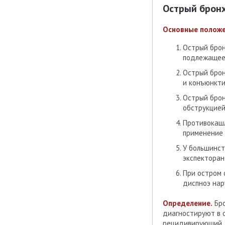
Острый бронх
Основные полож
Острый брон
подлежащее
Острый брон
и конъюнкти
Острый брон
обструкцией
Противокашл
применение 
У большинст
экспекторан
При остром 
диспноэ нар
Определение.
Бро
диагностируют в 
рецидивирующий, 