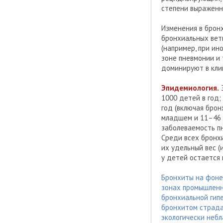
степени выраженн
Изменения в брон
бронхиальных вет
(например, при ин
зоне пневмонии и 
доминируют в кли
Эпидемиология.
З
1000 детей в год
год (включая брон
младшем и 11–46 —
заболеваемость пн
Среди всех бронх
их удельный вес (
у детей остается
Бронхиты на фоне 
зонах промышленно
бронхиальной гип
бронхитом страда
экологически небл