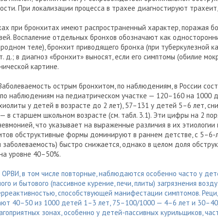
ости. При локализации процесса в трахее диагностируют трахеит
хах при бронхитах имеют распространенный характер, поражая б
вей. Воспаление отдельных бронхов обозначают как односторонн
ородном теле), бронхит приводящего бронха (при туберкулезной ка
т. д.; в диагноз «бронхит» выносят, если его симптомы (обилие мок
нической картине.
аболеваемость острым бронхитом, по наблюдениям, в России сос
; по наблюдениям на педиатрическом участке — 120–160 на 1000 д
хиолиты у детей в возрасте до 2 лет), 57–131 у детей 5–6 лет, сн
 в старшем школьном возрасте (см. табл. 3.1). Эти цифры на 2 по
евмонией, что указывает на выраженные различия в их этиологии 
итов обструктивные формы доминируют в раннем детстве, с 5–6-
и заболеваемость) быстро снижается, однако в целом доля обстру
 на уровне 40–50%.
ОРВИ, в том числе повторные, наблюдаются особенно часто у дет
го и бытового (пассивное курение, печи, плиты) загрязнения воздух
ерреактивностью, способствующей манифестации симптомов. Ре
ют 40–50 из 1000 детей 1–3 лет, 75–100/1000 — 4–6 лет и 30–40/
агоприятных зонах, особенно у детей-пассивных курильщиков, час