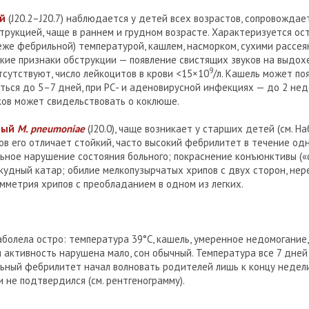
й
(J20.2–J20.7) наблюдается у детей всех возрастов, сопровождае
рукцией, чаще в раннем и грудном возрасте. Характеризуется ос
еже фебрильной) температурой, кашлем, насморком, сухими рассе
кие признаки обструкции — появление свистящих звуков на выдох
9
сутствуют, число лейкоцитов в крови <15×10
/л. Кашель может по
ться до 5–7 дней, при РС- и аденовирусной инфекциях — до 2 нед
ков может свидельствовать о коклюше.
нный
M. pneumoniae
(J20.0), чаще возникает у старших детей (см. На
в его отличает стойкий, часто высокий фебрилитет в течение од
льное нарушение состояния больного; покраснение конъюнктивы («
кудный катар; обилие мелкопузырчатых хрипов с двух сторон, не
мметрия хрипов с преобладанием в одном из легких.
заболела остро: температура 39°С, кашель, умеренное недомогание
 активность нарушена мало, сон обычный. Температура все 7 дне
ьный фебрилитет начал волновать родителей лишь к концу недели
 не подтвердился (см. рентгенограмму).