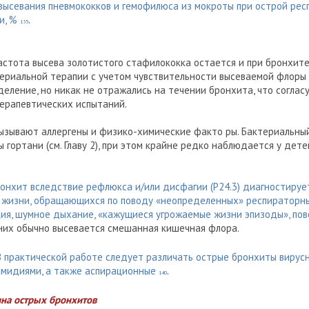
высевания пневмококков и гемофилюса из мокроты при острой ре
и, %
.
135
астота высева золотистого стафилококка остается и при бронхите
ериальной терапии с учетом чувствительности высеваемой флоры
еление, но никак не отражались на течении бронхита, что соглас
ерапевтических испытаний.
ызывают аллергены и физико-химические факто ры. Бактериальны
 гортани (см. Главу 2), при этом крайне редко наблюдается у дете
онхит вследствие рефлюкса и/или дисфагии (Р24.3) диагностируе
я жизни, обращающихся по поводу «неопределенных» респираторн
ция, шумное дыхание, «кажущиеся угрожаемые жизни эпизоды», пов
 них обычно высевается смешанная кишечная флора.
 практической работе следует различать острые бронхиты вирусн
амидиями, а также аспирационные
.
140
ина острых бронхитов