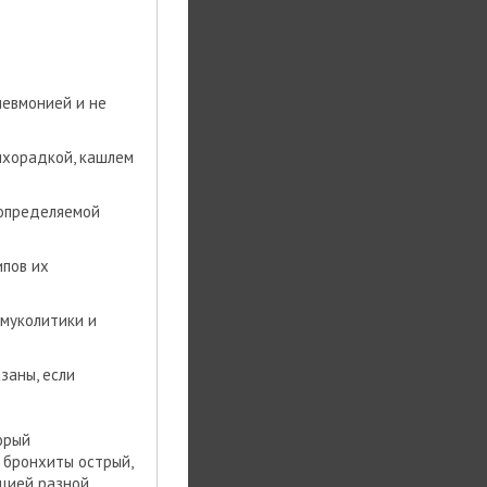
невмонией и не
ихорадкой, кашлем
 определяемой
ипов их
муколитики и
заны, если
орый
 бронхиты острый,
цией разной