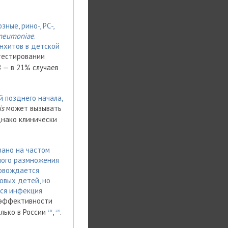
ые, рино-, РС-,
neumoniae
.
нхитов в детской
 тестировании
 — в 21% случаев
 позднего начала,
is
может вызывать
днако клинически
вано на частом
вного размножения
ровождается
овых детей, но
тся инфекция
еэффективности
олько в России
,
.
138
139