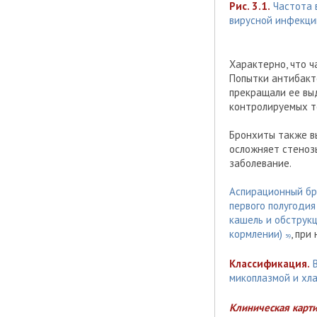
Рис. 3.1.
Частота 
вирусной инфекци
Характерно, что ч
Попытки антибакт
прекращали ее выд
контролируемых т
Бронхиты также в
осложняет стенозы
заболевание.
Аспирационный бр
первого полугоди
кашель и обструк
кормлении)
, при
59
Классификация.
В
микоплазмой и хл
Клиническая карт