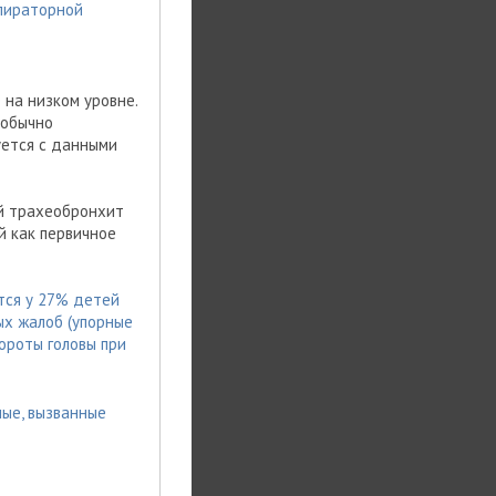
спираторной
 на низком уровне.
 обычно
уется с данными
й трахеобронхит
й как первичное
тся у 27% детей
ых жалоб (упорные
ороты головы при
ые, вызванные