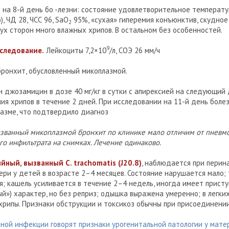
:
на 8-й день бо -лезни: состояние удовлетворительное температур
 ЧД 28, ЧСС 96, SaO
95%, «сухая» гиперемия конъюнктив, скудное
2
двух сторон много влажных хрипов. В остальном без особенностей.
9
следование.
Лейкоциты 7,2×10
/л, СОЭ 26 мм/ч
ронхит, обусловленный микоплазмой.
 джозамицин в дозе 40 мг/кг в сутки с апирексией на следующий
я хрипов в течение 2 дней. При исследовании на 11-й день боле
лазме, что подтвердило диагноз
званный микоплазмой бронхит по клинике мало отличим от пневмо
го инфильтрата на снимках. Лечение одинаково.
ный, вызванный C. trachomatis (J20.8)
, наблюдается при перин
ери у детей в возрасте 2–4 месяцев. Состояние нарушается мало;
я; кашель усиливается в течение 2–4 недель, иногда имеет прист
й») характер, но без реприз; одышка выражена умеренно; в легки
хрипы. Признаки обструкции и токсикоз обычны при присоединени
ной инфекции говорят признаки урогенитальной патологии у мате