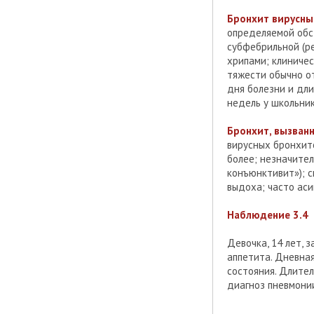
Бронхит вирусны
определяемой обст
субфебрильной (р
хрипами; клиничес
тяжести обычно от
дня болезни и дли
недель у школьни
Бронхит, вызва
вирусных бронхито
более; незначите
конъюнктивит»); с
выдоха; часто аси
Наблюдение 3.4
Девочка, 14 лет, 
аппетита. Дневная
состояния. Длител
диагноз пневмонии