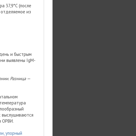
а 37,9°С (после
 отделяемое из
 день и быстрым
зни выявлены IgM-
нии. Разница —
атальном
 температура
упообразный
х выслушиваются
и ОРВИ.
ри, упорный