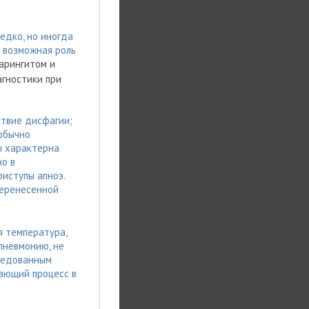
редко, но иногда
я возможная роль
арингитом и
гностики при
ствие дисфагии;
обычно
ы характерна
о в
иступы апноэ.
перенесенной
я температура,
пневмонию, не
следованным
вающий процесс в