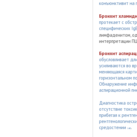
конъюнктивит на 
Бронхит хламид
протекает с обстр
специфических IgE
лимфаденитом, од
интерпретации ПЦ
Бронхит аспира
обусловливает дл
усиливаются во в
меняющаяся карти
горизонтальном п
Обнаружение инфи
аспирационной пне
Диагностика остр
отсутствие токси
прибегая к рентге
рентгенологически
средостении
.
140