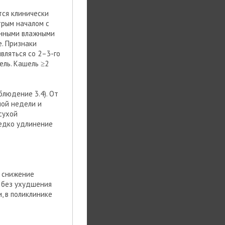
тся клинически
трым началом с
янными влажными
е. Признаки
являться со 2–3-го
ель. Кашель ≥2
блюдение 3.4). От
ной недели и
сухой
редко удлинение
, снижение
й без ухудшения
, в поликлинике