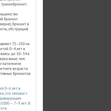
, трахеобронхит.
ольшинство
ий бронхит
верне), бронхит в
роты, обструкция)
тавляет 75–250 на
етей 0–4 лет в
ижаясь до 30–54 в
рядка выше, чем
и патогенезе.
летнего возраста
ктивных бронхитов
ей 0–6 лет в
а, что связано с
цидивирующим
1000 — 7–9 лет. В
тота