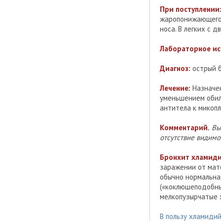
При поступлении
жаропонижающего),
носа. В легких с 
Лабораторное ис
Диагноз:
острый б
Лечение:
Назначен
уменьшением обили
антитела к микоп
Комментарий.
Вы
отсутствие видимо
Бронхит хламидий
заражении от мат
обычно нормальна
(«коклюшеподобны
мелкопузырчатые 
В пользу хламидий