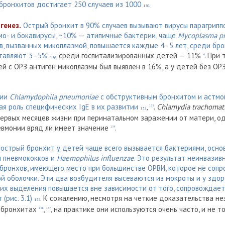
ронхитов достигает 250 случаев из 1000
.
130
генез.
Острый бронхит в 90% случаев вызывают вирусы парагриппозн
мо- и бокавирусы, ~10% — атипичные бактерии, чаще
Mycoplasma p
в, вызванных микоплазмой, повышается каждые 4–5 лет, среди бро
ставляют 3–5%
, среди госпитализированных детей — 11%
. При
4
109
 с ОРЗ антиген микоплазмы был выявлен в 16%, а у детей без ОРЗ
ции
Chlamydophila pneumoniae
с обструктивным бронхитом и астмой
ая роль специфических IgE в их развитии
,
.
Chlamydia trachomat
133
132
первых месяцев жизни при перинатальном заражении от матери, о
невмонии вряд ли имеет значение
.
134
 острый бронхит у детей чаще всего вызывается бактериями, осно
ы пневмококков и
Haemophilus influenzaе
. Это результат неинвази
 бронхов, имеющего место при большинстве ОРВИ, которое не соп
й оболочки. Эти два возбудителя высеваются из мокроты и у здор
 их выделения повышается вне зависимости от того, сопровождае
(рис. 3.1)
. К сожалению, несмотря на четкие доказательства н
135
 бронхитах
,
, на практике они используются очень часто, и не т
136
137