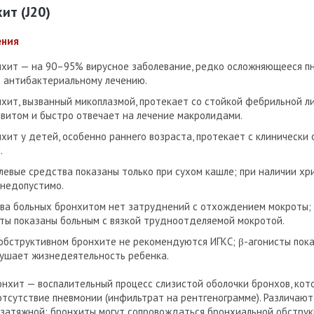
ит (J20)
ения
хит — на 90–95% вирусное заболевание, редко осложняющееся п
 антибактериальному лечению.
хит, вызванный микоплазмой, протекает со стойкой фебрильной л
витом и быстро отвечает на лечение макролидами.
хит у детей, особенно раннего возраста, протекает с клинически
.
евые средства показаны только при сухом кашле; при наличии хр
недопустимо.
ва больных бронхитом нет затруднений с отхождением мокроты; 
ты показаны больным с вязкой трудноотделяемой мокротой.
обструктивном бронхите не рекомендуются ИГКС; β-агонисты пока
ушает жизнедеятельность ребенка.
нхит — воспалительный процесс слизистой оболочки бронхов, кот
отсутствие пневмонии (инфильтрат на рентгенограмме). Различают
затяжной; бронхиты могут сопровождаться бронхиальной обструк