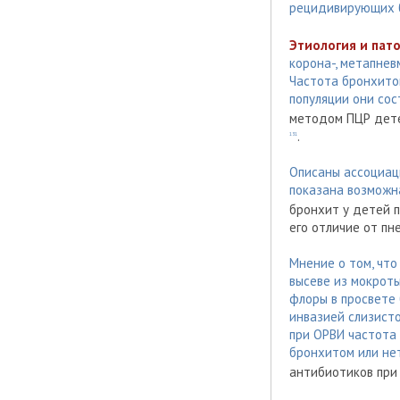
рецидивирующих б
Этиология и пато
корона-, метапнев
Частота бронхито
популяции они со
методом ПЦР детей
.
131
Описаны ассоциа
показана возможн
бронхит у детей 
его отличие от п
Мнение о том, что
высеве из мокрот
флоры в просвете
инвазией слизисто
при ОРВИ частота
бронхитом или нет 
антибиотиков при