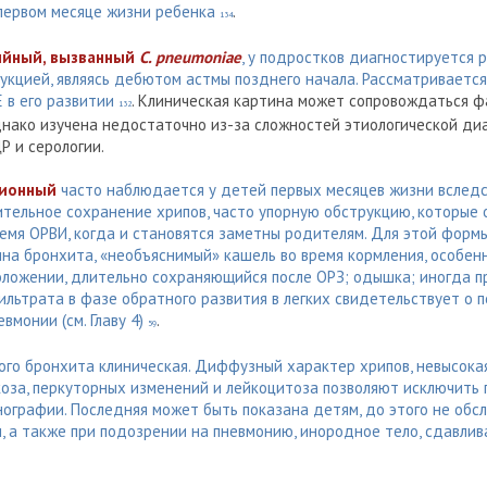
первом месяце жизни ребенка
.
134
ийный, вызванный
C. pneumoniae
, у подростков диагностируется 
укцией, являясь дебютом астмы позднего начала. Рассматриваетс
 в его развитии
. Клиническая картина может сопровождаться ф
132
нако изучена недостаточно из-за сложностей этиологической диа
Р и серологии.
ционный
часто наблюдается у детей первых месяцев жизни вслед
ительное сохранение хрипов, часто упорную обструкцию, которые 
ремя ОРВИ, когда и становятся заметны родителям. Для этой форм
на бронхита, «необъяснимый» кашель во время кормления, особенн
оложении, длительно сохраняющийся после ОРЗ; одышка; иногда пр
льтрата в фазе обратного развития в легких свидетельствует о 
вмонии (см. Главу 4)
.
59
ого бронхита клиническая. Диффузный характер хрипов, невысока
коза, перкуторных изменений и лейкоцитоза позволяют исключить 
нографии. Последняя может быть показана детям, до этого не об
, а также при подозрении на пневмонию, инородное тело, сдавли