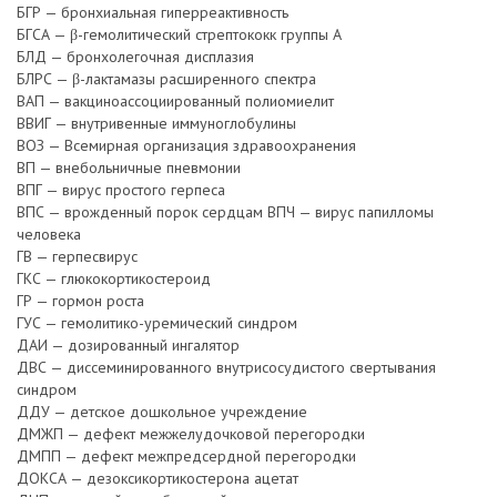
БГР — бронхиальная гиперреактивность
БГСА — β-гемолитический стрептококк группы А
БЛД — бронхолегочная дисплазия
БЛРС — β-лактамазы расширенного спектра
ВАП — вакциноассоциированный полиомиелит
ВВИГ — внутривенные иммуноглобулины
ВОЗ — Всемирная организация здравоохранения
ВП — внебольничные пневмонии
ВПГ — вирус простого герпеса
ВПС — врожденный порок сердцам ВПЧ — вирус папилломы
человека
ГВ — герпесвирус
ГКС — глюкокортикостероид
ГР — гормон роста
ГУС — гемолитико-уремический синдром
ДАИ — дозированный ингалятор
ДВС — диссеминированного внутрисосудистого свертывания
синдром
ДДУ — детское дошкольное учреждение
ДМЖП — дефект межжелудочковой перегородки
ДМПП — дефект межпредсердной перегородки
ДОКСА — дезоксикортикостерона ацетат