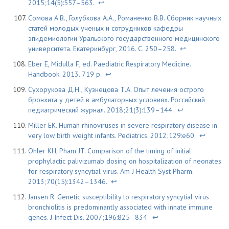
2015;14(5):557–563.
↩
Сомова А.В., Голубкова А.А., Романенко В.В. Сборник научных
статей молодых ученых и сотрудников кафедры
эпидемиологии Уральского государственного медицинского
университета. Екатеринбург, 2016. С. 250–258.
↩
Eber E, Midulla F, ed. Paediatric Respiratory Medicine.
Handbook. 2013. 719 p.
↩
Сухорукова Д.Н., Кузнецова Т.А. Опыт лечения острого
бронхита у детей в амбулаторных условиях. Российский
педиатрический журнал. 2018;21(3):139–144.
↩
Miller EK. Human rhinoviruses in severe respiratory disease in
very low birth weight infants. Pediatrics. 2012;129:e60.
↩
Ohler KH, Pham JT. Comparison of the timing of initial
prophylactic palivizumab dosing on hospitalization of neonates
for respiratory syncytial virus. Am J Health Syst Pharm.
2013;70(15):1342–1346.
↩
Jansen R. Genetic susceptibility to respiratory syncytial virus
bronchiolitis is predominantly associated with innate immune
genes. J Infect Dis. 2007;196:825–834.
↩