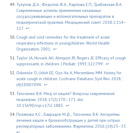
Тулупов Д.А., Федотов Ф.А., Карпова Е.П., Грабовская В.А.
Современные аспекты применения назальных
сосудосуживающих и вспомогательных препаратов в
педиатрической практике. Медицинский совет. 2018;2:114–
117.
↩
Cough and cold remedies for the treatment of acute
respiratory infections in youngchildren. World Health
Organization, 2001.
↩
Taylor JA, Novack AH, Almquist JR, Rogers JE. Efficacy of cough
suppressants in children. J Pediatr. 1993;122:799.
↩
Oduwole O, Udoh EE, Oyo-Ita A, Meremikwu MM. Honey for
acute cough in children. Cochrane Database Syst Rev. 2018;
(4):CD007094.
↩
Таточенко В.К. Мед от кашля? Вопросы современной
педиатрии. 2018;17(2):170–171. doi:
10.15690/vsp.v17i2.1885.
↩
Полякова А.С., Бакрадзе М.Д., Таточенко В.К. Алгоритмы
лечения кашля и бронхообструкции у детей при острых
респираторных заболеваниях. Фарматека. 2016;(14):25–33.
↩