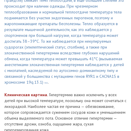
Прандтля) снижает темп теплоотдачи, в еще большей степени это
происходит при наличии одежды. При чрезмерном
теплообразовании и нормальной теплоотдаче температура тела
поднимается без участия эндогенных пирогенов, поэтому и
жаропонижающие препараты бесполезны. Тепло образуется в
результате мышечной деятельности, как это наблюдается у
спортсменов при большой нагрузке, когда температура может
достигать 38–39°C. То же наблюдается при некупируемых
судорогах (эпилептический статус, столбняк), а также при
злокачественной гипертермии вследствие глубоких нарушений
обмена, когда температура может превышать 41°C (вызываемая
анестетиками злокачественная гипертермия наблюдается у детей
с миопатией, наследуемой по аутосомно-доминантному типу и
связанной у большинства с мутациями генов RYR1 и CACNA1S в
хромосоме 19q.13.1)
.
382
Клиническая картина.
Гипертермию важно исключить у всех
детей при высокой температуре, поскольку она может сочетаться с
лихорадкой. Наиболее частая ее причина — обезвоживание,
которое сопровождается сужением сосудов кожи и уменьшением
объема выделяемого пота. Основное отличие гипертермии —
отсутствие дрожи, озноба, ощущение жара, сухая
гиперемированная кожа.