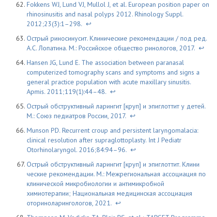
Fokkens WJ, Lund VJ, Mullol J, et al. European position paper on
rhinosinusitis and nasal polyps 2012. Rhinology Suppl.
2012;23(3):1–298.
↩
Острый риносинусит. Клинические рекомендации / под ред.
А.С. Лопатина. М.: Российское общество ринологов, 2017.
↩
Hansen JG, Lund E. The association between paranasal
computerized tomography scans and symptoms and signs a
general practice population with acute maxillary sinusitis.
Apmis. 2011;119(1):44–48.
↩
Острый обструктивный ларингит [круп] и эпиглоттит у детей.
М.: Союз педиатров России, 2017.
↩
Munson PD. Recurrent croup and persistent laryngomalacia:
clinical resolution after supraglottoplasty. Int J Pediatr
Otorhinolaryngol. 2016;84:94–96.
↩
Острый обструктивный ларингит [круп] и эпиглоттит. Клини
ческие рекомендации. М.: Межрегиональная ассоциация по
клинической микробиологии и антимикробной
химиотерапии; Национальная медицинская ассоциация
оториноларингологов, 2021.
↩