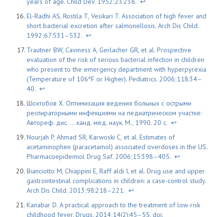
years of age. Child Dev. 1952;23:238.
↩
El-Radhi AS, Rostila Т, Vesikari T. Association of high fever and
short bacterial excretion after salmonellosis. Arch Dis Child.
1992;67:531–532.
↩
Trautner BW, Caviness A, Gerlacher GR, et al. Prospective
evaluation of the risk of serious bacterial infection in children
who present to the emergency department with hyperpyrexia
(Temperature of 106ºF or Higher). Pediatrics. 2006;118:34–
40.
↩
Шохтобов Х. Оптимизация ведения больных с острыми
респираторными инфекциями на педиатрическом участке:
Автореф. дис. … канд. мед. наук. М., 1990. 20 с.
↩
Nourjah P, Ahmad SR, Karwoski C, et al. Estimates of
acetaminophen (paracetamol) associated overdoses in the US.
Pharmacoepidemiol Drug Saf. 2006;15:398–405.
↩
Bianciotto M, Chiappini E, Raff aldi I, et al. Drug use and upper
gastrointestinal complications in children: a case-control study.
Arch Dis Child. 2013;98:218–221.
↩
Kanabar D. A practical approach to the treatment of low-risk
childhood fever. Drugs. 2014;14(2):45–55. doi: