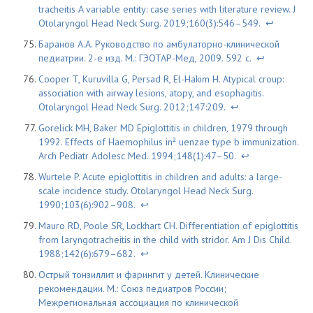
tracheitis A variable entity: case series with literature review. J
Otolaryngol Head Neck Surg. 2019;160(3):546–549.
↩
Баранов А.А. Руководство по амбулаторно-клинической
педиатрии. 2-е изд. М.: ГЭОТАР-Мед, 2009. 592 с.
↩
Cooper T, Kuruvilla G, Persad R, El-Hakim H. Atypical croup:
association with airway lesions, atopy, and esophagitis.
Otolaryngol Head Neck Surg. 2012;147:209.
↩
Gorelick MH, Baker MD Epiglottitis in children, 1979 through
1992. Effects of Haemophilus in² uenzae type b immunization.
Arch Pediatr Adolesc Med. 1994;148(1):47–50.
↩
Wurtele P. Acute epiglottitis in children and adults: a large-
scale incidence study. Otolaryngol Head Neck Surg.
1990;103(6):902–908.
↩
Mauro RD, Poole SR, Lockhart CH. Differentiation of epiglottitis
from laryngotracheitis in the child with stridor. Am J Dis Child.
1988;142(6):679–682.
↩
Острый тонзиллит и фарингит у детей. Клинические
рекомендации. М.: Союз педиатров России;
Межрегиональная ассоциация по клинической