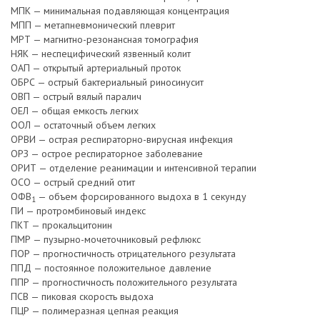
МПК — минимальная подавляющая концентрация
МПП — метапневмонический плеврит
МРТ — магнитно-резонансная томография
НЯК — неспецифический язвенный колит
ОАП — открытый артериальный проток
ОБРС — острый бактериальный риносинусит
ОВП — острый вялый паралич
ОЕЛ — общая емкость легких
ООЛ — остаточный объем легких
ОРВИ — острая респираторно-вирусная инфекция
ОРЗ — острое респираторное заболевание
ОРИТ — отделение реанимации и интенсивной терапии
ОСО — острый средний отит
ОФВ
— объем форсированного выдоха в 1 секунду
1
ПИ — протромбиновый индекс
ПКТ — прокальцитонин
ПМР — пузырно-мочеточниковый рефлюкс
ПОР — прогностичность отрицательного результата
ППД — постоянное положительное давление
ППР — прогностичность положительного результата
ПСВ — пиковая скорость выдоха
ПЦР — полимеразная цепная реакция