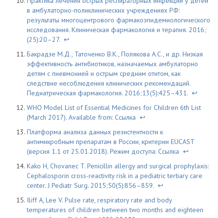
Практика лечения острых респираторных инфекций у детей
в амбулаторно-поликлинических учреждениях РФ:
результаты многоцентрового фармакоэпидемиологического
исследования. Клиническая фармакология и терапия. 2016;
(25):20–27.
↩
Бакрадзе М.Д., Таточенко В.К., Полякова А.С., и др. Низкая
эффективность антибиотиков, назначаемых амбулаторно
детям с пневмонией и острым средним отитом, как
следствие несоблюдения клинических рекомендаций.
Педиатрическая фармакология. 2016;13(5):425–431.
↩
WHO Model List of Essential Medicines for Children 6th List
(March 2017). Available from:
Ссылка
↩
Платформа анализа данных резистентности к
антимикробным препаратам в России, критерии EUCAST
(версия 1.1 от 25.01.2018). Режим доступа:
Ссылка
↩
Kako H, Chovanec T. Penicillin allergy and surgical prophylaxis:
Cephalosporin cross-reactivity risk in a pediatric tertiary care
center. J Pediatr Surg. 2015;50(5):856–859.
↩
Iliff A, Lee V. Pulse rate, respiratory rate and body
temperatures of children between two months and eighteen