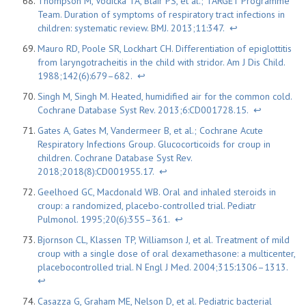
Thompson M, Vodicka TA, Blair PS, et al.; TARGET Programme
Team. Duration of symptoms of respiratory tract infections in
children: systematic review. BMJ. 2013;11:347.
↩
Mauro RD, Poole SR, Lockhart CH. Differentiation of epiglottitis
from laryngotracheitis in the child with stridor. Am J Dis Child.
1988;142(6):679–682.
↩
Singh M, Singh M. Heated, humidified air for the common cold.
Cochrane Database Syst Rev. 2013;6:CD001728.15.
↩
Gates A, Gates M, Vandermeer B, et al.; Cochrane Acute
Respiratory Infections Group. Glucocorticoids for croup in
children. Cochrane Database Syst Rev.
2018;2018(8):CD001955.17.
↩
Geelhoed GC, Macdonald WB. Oral and inhaled steroids in
croup: a randomized, placebo-controlled trial. Pediatr
Pulmonol. 1995;20(6):355–361.
↩
Bjornson CL, Klassen TP, Williamson J, et al. Treatment of mild
croup with a single dose of oral dexamethasone: a multicenter,
placebocontrolled trial. N Engl J Med. 2004;315:1306–1313.
↩
Casazza G, Graham ME, Nelson D, et al. Pediatric bacterial