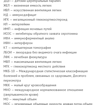
ДЦП — детский церебральный паралич
ЖЕЛ — жизненная емкость легких
ИВЛ — искусственная вентиляция легких
ИД — иммунодефицит
ИГК — ингаляционный глюкокортикостероид
ИЛ — интерлейкин
ИМП — инфекция мочевых путей
ИОЗС — ингибиторы обратного захвата серотонина
ИФА — иммуноферментный анализ
ИФН — интерферон
КТ — компьютерная томография
ЛБОИ — лихорадка без видимого очага инфекции
ЛФК — лечебная физкультура
МВЛ — максимальная вентиляция легких
МГК — глюкокортикоид местного действия
МКБ-10 — Международная статистическая классификация
болезней и проблем, связанных со здоровьем, Десятого
пересмотра
МКК — малый круг кровообращения
МНО — международное нормализованное отношение
(свертываемости крови)
МО — минутный объем
МОС — мгновенные объемные скорости, кривая поток-объем