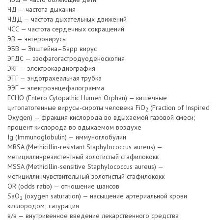
ЧД — частота дыхания
ЧДД — частота дыхательных движений
ЧСС — частота сердечных сокращений
ЭВ — энтеровирусы
ЭБВ — Эпштейна–Барр вирус
ЭГДС — эзофагогастродуоденоскопия
ЭКГ — электрокардиография
ЭТГ — эндотрахеальная трубка
ЭЭГ — электроэнцефалограмма
ЕСНО (Entero Cytopathic Humen Orphan) — кишечные
цитопатогенные вирусы-сироты человека FiO
(Fraction of Inspired
2
Oxygen) — фракция кислорода во вдыхаемой газовой смеси;
процент кислорода во вдыхаемом воздухе
Ig (Immunoglobulin) — иммуноглобулин
MRSA (Methicillin-resistant Staphylococcus aureus) —
метициллинрезистентный золотистый стафилококк
MSSA (Methicillin-sensitive Staphylococcus aureus) —
метициллинчувствительный золотистый стафилококк
OR (odds ratio) — отношение шансов
SаО
(oxygen saturation) — насыщение артериальной крови
2
кислородом; сатурация
в/в — внутривенное введение лекарственного средства