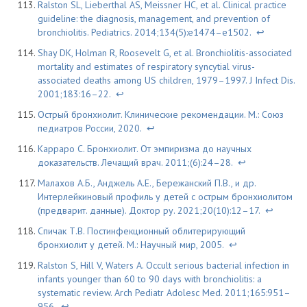
Ralston SL, Lieberthal AS, Meissner HC, et al. Clinical practice
guideline: the diagnosis, management, and prevention of
bronchiolitis. Pediatrics. 2014;134(5):e1474–e1502.
↩
Shay DK, Holman R, Roosevelt G, et al. Bronchiolitis-associated
mortality and estimates of respiratory syncytial virus-
associated deaths among US children, 1979–1997. J Infect Dis.
2001;183:16–22.
↩
Острый бронхиолит. Клинические рекомендации. М.: Союз
педиатров России, 2020.
↩
Карраро С. Бронхиолит. От эмпиризма до научных
доказательств. Лечащий врач. 2011;(6):24–28.
↩
Малахов А.Б., Анджель А.Е., Бережанский П.В., и др.
Интерлейкиновый профиль у детей с острым бронхиолитом
(предварит. данные). Доктор ру. 2021;20(10):12–17.
↩
Спичак Т.В. Постинфекционный облитерирующий
бронхиолит у детей. М.: Научный мир, 2005.
↩
Ralston S, Hill V, Waters A. Occult serious bacterial infection in
infants younger than 60 to 90 days with bronchiolitis: a
systematic review. Arch Pediatr Adolesc Med. 2011;165:951–
956.
↩