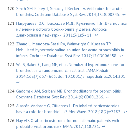
Smith SM, Fahey T, Smucny J, Becker LA. Antibiotics for acute
bronchitis. Cochrane Database Syst Rev. 2014;3:CD000245.
↩
Патрушева Ю.С., Бакрадзе М.Д., Куличенко Т.В. Диагностика
и лечение острого бронхиолита у детей. Вопросы
диагностики в педиатрии. 2011;3(1):5–11.
↩
Zhang L, Mendoza-Sassi RA, Wainwright C, Klassen TP.
Nebulised hypertonic saline solution for acute bronchiolitis in
infants. Cochrane Database Syst Rev. 2017;12:CD006458.
↩
Wu S, Baker C, Lang ME, et al. Nebulized hypertonic saline for
bronchiolitis: a randomized clinical trial. JAMA Pediatr.
2014;168(7):657–663. doi: 10.1001/jamapediatrics.2014.301
↩
Gadomski AM, Scribani MB. Bronchodilators for bronchiolitis.
Cochrane Database Syst Rev. 2014;(6):CD001266.
↩
Alarcón-Andrade G, Cifuentes L. Do inhaled corticosteroids
have a role for bronchiolitis? MedWave. 2018;18(2):e7182.
↩
Hay AD. Oral corticosteroids for nonasthmatic patients with
probable viral bronchitis? JAMA. 2017;318:721.
↩