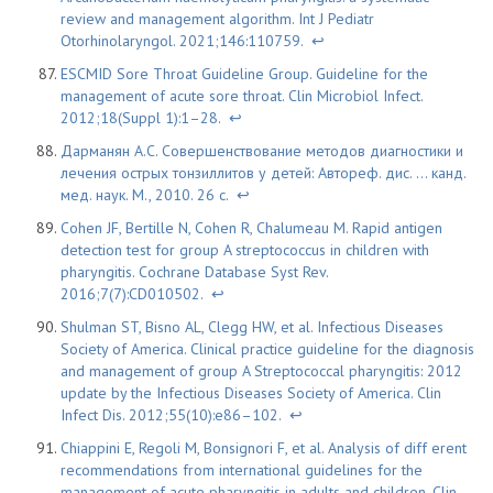
review and management algorithm. Int J Pediatr
Otorhinolaryngol. 2021;146:110759.
↩
ESCMID Sore Throat Guideline Group. Guideline for the
management of acute sore throat. Clin Microbiol Infect.
2012;18(Suppl 1):1–28.
↩
Дарманян А.С. Совершенствование методов диагностики и
лечения острых тонзиллитов у детей: Автореф. дис. … канд.
мед. наук. М., 2010. 26 с.
↩
Cohen JF, Bertille N, Cohen R, Chalumeau M. Rapid antigen
detection test for group A streptococcus in children with
pharyngitis. Cochrane Database Syst Rev.
2016;7(7):CD010502.
↩
Shulman ST, Bisno AL, Clegg HW, et al. Infectious Diseases
Society of America. Clinical practice guideline for the diagnosis
and management of group A Streptococcal pharyngitis: 2012
update by the Infectious Diseases Society of America. Clin
Infect Dis. 2012;55(10):e86–102.
↩
Chiappini E, Regoli M, Bonsignori F, et al. Analysis of diff erent
recommendations from international guidelines for the
management of acute pharyngitis in adults and children. Clin