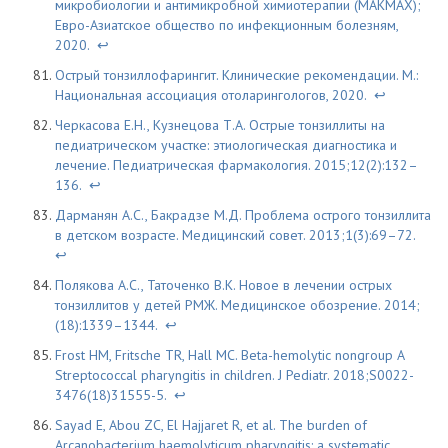
микробиологии и антимикробной химиотерапии (МАКМАХ);
Евро-Азиатское общество по инфекционным болезням,
2020.
↩
Острый тонзиллофарингит. Клинические рекомендации. М.:
Национальная ассоциация отоларингологов, 2020.
↩
Черкасова Е.Н., Кузнецова Т.А. Острые тонзиллиты на
педиатрическом участке: этиологическая диагностика и
лечение. Педиатрическая фармакология. 2015;12(2):132–
136.
↩
Дарманян А.С., Бакрадзе М.Д. Проблема острого тонзиллита
в детском возрасте. Медицинский совет. 2013;1(3):69–72.
↩
Полякова А.С., Таточенко В.К. Новое в лечении острых
тонзиллитов у детей РМЖ. Медицинское обозрение. 2014;
(18):1339–1344.
↩
Frost HM, Fritsche TR, Hall MC. Beta-hemolytic nongroup A
Streptococcal pharyngitis in children. J Pediatr. 2018;S0022-
3476(18)31555-5.
↩
Sayad E, Abou ZC, El Hajjaret R, et al. The burden of
Arcanobacterium haemolyticum pharyngitis: a systematic