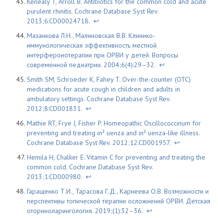
Kenealy T, Arroll B. Antibiotics for the common cold and acute
purulent rhinitis. Cochrane Database Syst Rev.
2013;6:CD00024718.
↩
Мазанкова Л.Н., Малиновская В.В. Клинико-
иммунологическая эффективность местной
интерферонотерапии при ОРВИ у детей. Вопросы
современной педиатрии. 2004;6(4):29–32.
↩
Smith SM, Schroeder K, Fahey T. Over-the-counter (OTC)
medications for acute cough in children and adults in
ambulatory settings. Cochrane Database Syst Rev.
2012;8:CD001831.
↩
Mathie RT, Frye J, Fisher P. Homeopathic Oscillococcinum for
preventing and treating in² uenza and in² uenza-like illness.
Cochrane Database Syst Rev. 2012;12:CD001957.
↩
Hemila H, Chalker E. Vitamin C for preventing and treating the
common cold. Cochrane Database Syst Rev.
2013;1:CD000980.
↩
Гаращенко Т.И., Тарасова Г.Д., Карнеева О.В. Возможности и
перспективы топической терапии осложнений ОРВИ. Детская
оториноларингология. 2019;(1):32–36.
↩