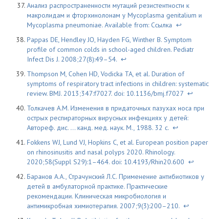
Анализ распространенности мутаций резистентности к
макролидам и фторхинолонам у Mycoplasma genitalium и
Mycoplasma pneumoniae. Available from:
Ссылка
↩
Pappas DE, Hendley JO, Hayden FG, Winther B. Symptom
profile of common colds in school-aged children. Pediatr
Infect Dis J. 2008;27(8):49–54.
↩
Thompson M, Cohen HD, Vodicka TA, et al. Duration of
symptoms of respiratory tract infections in children: systematic
review. BMJ. 2013;347:f7027. doi: 10.1136/bmj.f7027
↩
Толкачев А.М. Изменения в придаточных пазухах носа при
острых респираторных вирусных инфекциях у детей:
Автореф. дис. … канд. мед. наук. М., 1988. 32 с.
↩
Fokkens WJ, Lund VJ, Hopkins C, et al. European position paper
on rhinosinusitis and nasal polyps 2020. Rhinology.
2020;58(Suppl S29):1–464. doi: 10.4193/Rhin20.600
↩
Баранов А.А., Страчунский Л.С. Применение антибиотиков у
детей в амбулаторной практике. Практические
рекомендации. Клиническая микробиология и
антимикробная химиотерапия. 2007;9(3):200–210.
↩