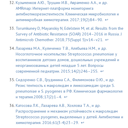
Кузьменков А.Ю., Трушин И.В., Авраменко А.А., и др.
AMRmap: Интернет-платформа мониторинга
антибиотикорезистентности. Клиническая микробиология и
антимикробная химиотерапия. 2017;19(2):84–90.
↩
Torumkuney D, Mayanskiy N, Edelstein M, et al. Results from the
Survey of Antibiotic Resistance (SOAR) 2014–2016 in Russia. J
Antimicrob Chemother. 2018;73(Suppl 5):v14–v21.
↩
Лазарева М.А., Куличенко Т.В., Алябьева Н.М., и др.
Носоглоточное носительство Streptococcus pneumoniae у
воспитанников детских домов, дошкольных учреждений и
неорганизованных детей младше 5 лет. Вопросы
современной педиатрии. 2015;14(2):246–255.
↩
Сидоренко С.В., Грудинина С.А., Филимонова О.Ю., и др.
Резис тентность к макролидам и линкозамидам среди S.
pneumoniae и S. pyogenes в РФ. Клиническая фармакология
и терапия.2008;17(2):1–4.
↩
Катосова Л.К., Лазарева А.В., Хохлова Т.А., и др.
Распространение и механизм устойчивости к макролидам
Streptococcus pyogenes, выделенных у детей. Антибиотики и
химиотерапия. 2016;61(3-4):23–29.
↩