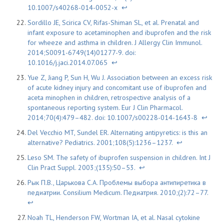
10.1007/s40268-014-0052-x
↩
Sordillo JE, Scirica CV, Rifas-Shiman SL, et al. Prenatal and
infant exposure to acetaminophen and ibuprofen and the risk
for wheeze and asthma in children. J Allergy Clin Immunol.
2014;S0091-6749(14)01277-9. doi:
10.1016/j.jaci.2014.07.065
↩
Yue Z, Jiang P, Sun H, Wu J. Association between an excess risk
of acute kidney injury and concomitant use of ibuprofen and
aceta minophen in children, retrospective analysis of a
spontaneous reporting system. Eur J Clin Pharmacol.
2014;70(4):479–482. doi: 10.1007/s00228-014-1643-8
↩
Del Vecchio MT, Sundel ER. Alternating antipyretics: is this an
alternative? Pediatrics. 2001;108(5):1236–1237.
↩
Leso SM. The safety of ibuprofen suspension in children. Int J
Clin Pract Suppl. 2003;(135):50–53.
↩
Рык П.В., Царькова С.А. Проблемы выбора антипиретика в
педиатрии. Consilium Medicum. Педиатрия. 2010;(2):72–77.
↩
Noah TL, Henderson FW, Wortman IA, et al. Nasal cytokine