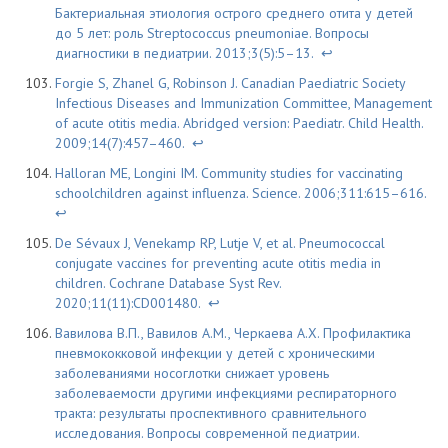
Бактериальная этиология острого среднего отита у детей
до 5 лет: роль Streptococcus pneumoniаe. Вопросы
диагностики в педиатрии. 2013;3(5):5–13.
↩
Forgie S, Zhanel G, Robinson J. Canadian Paediatric Society
Infectious Diseases and Immunization Committee, Management
of acute otitis media. Abridged version: Paediatr. Child Health.
2009;14(7):457–460.
↩
Halloran ME, Longini IM. Сommunity studies for vaccinating
schoolchildren against influenza. Science. 2006;311:615–616.
↩
De Sévaux J, Venekamp RP, Lutje V, et al. Pneumococcal
conjugate vaccines for preventing acute otitis media in
children. Cochrane Database Syst Rev.
2020;11(11):CD001480.
↩
Вавилова В.П., Вавилов А.М., Черкаева А.Х. Профилактика
пневмококковой инфекции у детей с хроническими
заболеваниями носоглотки снижает уровень
заболеваемости другими инфекциями респираторного
тракта: результаты проспективного сравнительного
исследования. Вопросы современной педиатрии.