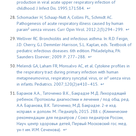
production in viral acute upper respiratory infection of
childhood. J Infect Dis. 1995;171:584.
↩
Schomacker H, Schaap-Nutt A, Collins PL, Schmidt AC.
Pathogenesis of acute respiratory illness caused by human
parain² uenza viruses. Curr Opin Virol. 2012;2(3):294–299.
↩
Welliver RC. Bronchiolitis and infectious asthma. In: R.D. Feigin,
J.D. Cherry, G.J. Demmler-Harrison, S.L. Kaplan, eds. Textbook of
pediatric infectious diseases. 6th edition. Philadelphia, PA:
Saunders Elsevier; 2009. Р. 277–288.
↩
Melendi GA, Laham FR, Monsalvo AC, et al. Cytokine profiles in
the respiratory tract during primary infection with human
metapneumovirus, respiratory syncytial virus, or in² uenza virus
in infants. Pediatrics. 2007;120(2):e410–415.
↩
Баранов А.А., Таточенко В.К., Бакрадзе М.Д. Лихорадящий
ребенок. Протоколы диагностики и лечения / под общ. ред.
А.А. Баранова, В.К. Таточенко, М.Д. Бакрадзе. 2-е изд.
исправл. и дополн. М.: ПедиатрЪ, 2015. 288 с. (Клинические
рекомендации для педиатров / Союз педиатров России,
Науч. центр здоровья детей, Первый Московский гос. мед.
ун-т им. И.М. Сеченова).
↩