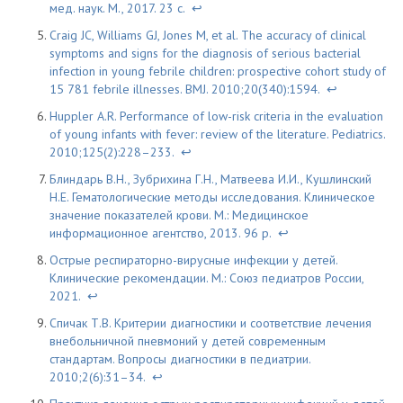
мед. наук. М., 2017. 23 с.
↩
Craig JC, Williams GJ, Jones M, et al. The accuracy of clinical
symptoms and signs for the diagnosis of serious bacterial
infection in young febrile children: prospective cohort study of
15 781 febrile illnesses. BMJ. 2010;20(340):1594.
↩
Huppler A.R. Performance of low-risk criteria in the evaluation
of young infants with fever: review of the literature. Pediatrics.
2010;125(2):228–233.
↩
Блиндарь В.Н., Зубрихина Г.Н., Матвеева И.И., Кушлинский
Н.Е. Гематологические методы исследования. Клиническое
значение показателей крови. М.: Медицинское
информационное агентство, 2013. 96 p.
↩
Острые респираторно-вирусные инфекции у детей.
Клинические рекомендации. М.: Союз педиатров России,
2021.
↩
Спичак Т.В. Критерии диагностики и соответствие лечения
внебольничной пневмоний у детей современным
стандартам. Вопросы диагностики в педиатрии.
2010;2(6):31–34.
↩