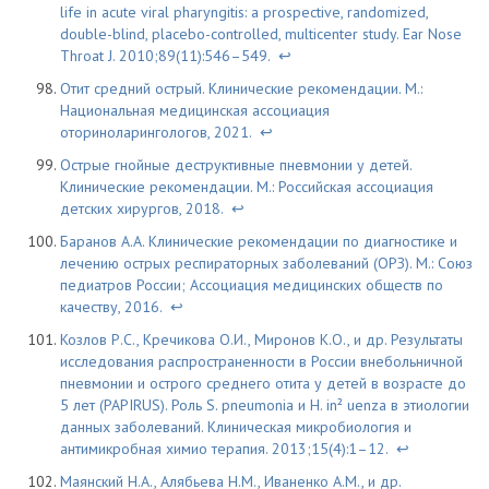
life in acute viral pharyngitis: a prospective, randomized,
double-blind, placebo-controlled, multicenter study. Ear Nose
Throat J. 2010;89(11):546–549.
↩
Отит средний острый. Клинические рекомендации. М.:
Национальная медицинская ассоциация
оториноларингологов, 2021.
↩
Острые гнойные деструктивные пневмонии у детей.
Клинические рекомендации. М.: Российская ассоциация
детских хирургов, 2018.
↩
Баранов А.А. Клинические рекомендации по диагностике и
лечению острых респираторных заболеваний (ОРЗ). М.: Союз
педиатров России; Ассоциация медицинских обществ по
качеству, 2016.
↩
Козлов Р.С., Кречикова О.И., Миронов К.О., и др. Результаты
исследования распространенности в России внебольничной
пневмонии и острого среднего отита у детей в возрасте до
5 лет (PAPIRUS). Роль S. pneumonia и H. in² uenza в этиологии
данных заболеваний. Клиническая микробиология и
антимикробная химио терапия. 2013;15(4):1–12.
↩
Маянский Н.А., Алябьева Н.М., Иваненко А.М., и др.