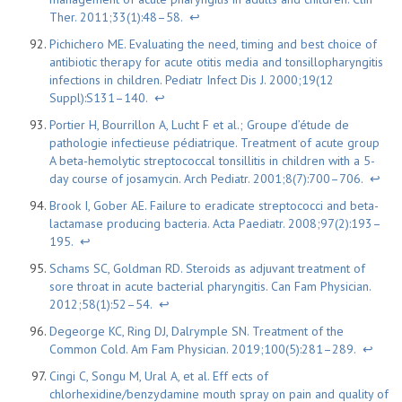
Ther. 2011;33(1):48–58.
↩
Pichichero ME. Evaluating the need, timing and best choice of
antibiotic therapy for acute otitis media and tonsillopharyngitis
infections in children. Pediatr Infect Dis J. 2000;19(12
Suppl):S131–140.
↩
Portier H, Bourrillon A, Lucht F et al.; Groupe d’étude de
pathologie infectieuse pédiatrique. Treatment of acute group
A beta-hemolytic streptococcal tonsillitis in children with a 5-
day course of josamycin. Arch Pediatr. 2001;8(7):700–706.
↩
Brook I, Gober AE. Failure to eradicate streptococci and beta-
lactamase producing bacteria. Acta Paediatr. 2008;97(2):193–
195.
↩
Schams SC, Goldman RD. Steroids as adjuvant treatment of
sore throat in acute bacterial pharyngitis. Can Fam Physician.
2012;58(1):52–54.
↩
Degeorge KC, Ring DJ, Dalrymple SN. Treatment of the
Common Cold. Am Fam Physician. 2019;100(5):281–289.
↩
Cingi C, Songu M, Ural A, et al. Eff ects of
chlorhexidine/benzydamine mouth spray on pain and quality of