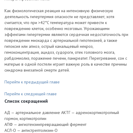
Как физиологическая реакция на интенсивную физическую
деятельность гипертермия опасности не представляет, хотя
считается, что при >42°C температура может привести к
повреждению клеток, особенно мозговых. Угрожающими
эффектами гипертермии являются сердечная недостаточность при
повреждении миокарда с артериальной гипотензией, а также
гипоксия или апноэ, острый канальцевый некроз,
гемоконцентрация, ацидоз, судороги, отек головного мозга,
рабдомиолиз, поражение печени, панкреатит. Перегревание, сон с
матерью в одной постели играет важную роль в качестве причины
синдрома внезапной смерти детей.
Перейти к предыдущей главе
Перейти к следующей главе
Список сокращений
АД — артериальное давление
АКТГ — адренокортикотропный
гормон, кортикотропин
АПФ — ангиотензинпревращающий фермент
АСЛ-О — антистрептолизин-О