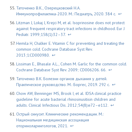
Таточенко В.К., Озерецковский Н.А.
Иммунопрофилактика-2020. М.: Педиатръ, 2020. 384 с.
↩
Litzman J, Lokaj J, Krejci M, et al. Isoprinosine does not protect
against frequent respiratory tract infections in childhood. Eur J
Pediatr. 1999;158(1):32–37.
↩
Hemila H, Chalker E. Vitamin C for preventing and treating the
common cold. Cochrane Database Syst Rev.
2013;1:CD000980.
↩
Lissiman E., Bhasale A.L., Cohen M. Garlic for the common cold.
Cochrane Database Syst Rev. 2009; CD006206. 66.
↩
Таточенко В.К. Болезни органов дыхания у детей.
Практическое руководство. М.: Боргес, 2019. 292 с.
↩
Chow AW, Benninger MS, Brook I, et al. IDSA clinical practice
guideline for acute bacterial rhinosinusitisin children and
adults. Clinical Infectious Dis. 2012;54(8):e72–e112.
↩
Острый синусит. Клинические рекомендации. М.:
Национальная медицинская ассоциация
оториноларингологов, 2021.
↩