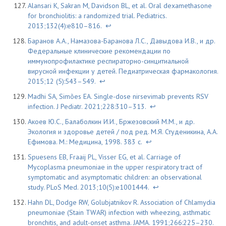
Alansari K, Sakran M, Davidson BL, et al. Oral dexamethasone
for bronchiolitis: a randomized trial. Pediatrics.
2013;132(4):e810–816.
↩
Баранов А.А., Намазова-Баранова Л.С., Давыдова И.В., и др.
Федеральные клинические рекомендации по
иммунопрофилактике респираторно-синцитиальной
вирусной инфекции у детей. Педиатрическая фармакология.
2015;12 (5):543–549.
↩
Madhi SA, Simões EA. Single-dose nirsevimab prevents RSV
infection. J Pediatr. 2021;228:310–313.
↩
Акоев Ю.С., Балаболкин И.И., Бржезовский М.М., и др.
Экология и здоровье детей / под ред. М.Я. Студеникина, А.А.
Ефимова. М.: Медицина, 1998. 383 с.
↩
Spuesens EB, Fraaij PL, Visser EG, et al. Carriage of
Mycoplasma pneumoniae in the upper respiratory tract of
symptomatic and asymptomatic children: an observational
study. PLoS Med. 2013;10(5):e1001444.
↩
Hahn DL, Dodge RW, Golubjatnikov R. Association of Chlamydia
pneumoniae (Stain TWAR) infection with wheezing, asthmatic
bronchitis, and adult-onset asthma. JAMA. 1991;266:225–230.