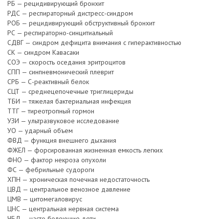
РБ — рецидивирующий бронхит
РДС — респираторный дистресс-синдром
РОБ — рецидивирующий обструктивный бронхит
РС — респираторно-синцитиальный
СДВГ — синдром дефицита внимания с гиперактивностью
СК — синдром Кавасаки
СОЭ — скорость оседания эритроцитов
СПП — синпневмонический плеврит
СРБ — С-реактивный белок
СЦТ — среднецепочечные триглицериды
ТБИ — тяжелая бактериальная инфекция
ТТГ — тиреотропный гормон
УЗИ — ультразвуковое исследование
УО — ударный объем
ФВД — функция внешнего дыхания
ФЖЕЛ — форсированная жизненная емкость легких
ФНО — фактор некроза опухоли
ФС — фебрильные судороги
ХПН — хроническая почечная недостаточность
ЦВД — центральное венозное давление
ЦМВ — цитомегаловирус
ЦНС — центральная нервная система
ЧБД — часто болеющие дети