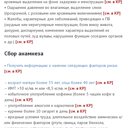
кровяные выделения на фоне задержки и менструации
[см. в КР]
• Ощущения давления во влагалище, выделение слизи
(прозрачной, с розовыми или кровяными включениями)
[см. в КР]
• Жалобы, характерные для заболеваний, приводящих к ПВ
(скудные или нерегулярные менструации, боли внизу живота,
дизурия, диспареуния, изменение характера выделений из
половых путей, зуд вульвы, нарушения функции соседних органов
и др.)
[см. в КР]
Сбор анамнеза
• Получить информацию о наличии следующих факторов риска:
[см. в КР]
– возраст матери более 35 лет, отца более 40 лет
[см. в КР]
– ИМТ >30 кг/кв. м или <8,5 кг/кв. м
[см. в КР]
– избыточное употребление кофеина (более 5 чашек кофе в
день)
[см. в КР]
– употребление алкоголя и наркотиков
[см. в КР]
– курение более 10 сигарет в день
[см. в КР]
– вредные условия труда, длительное воздействие химических и/
или физических факторов (ртути, свинца, паров бензола,