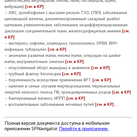
циклогексана, нитрокраски, смолы, пыли, пестицидов, шума,
вибрации)
[см. в КР]
– АФС, тромбофилия с высоким риском ТЭО, СПКЯ, заболевания
щитовидной железы, декомпенсированный сахарный диабет
целиакия, ревматические заболевания, недифференцированная
дисплазия соединительной ткани, железодефицитная анемия
[см.
в КР]
– листериоз, сифилис, хламидиоз, токсоплазмоз, ОРВИ, ВИЧ-
инфекция, туберкулёз
[см. в КР]
– аномалии развития матки, миома матки, операции на шейке
матки, внутриматочные синехии
[см. в КР]
– искусственный аборт, выкидыш в анамнезе
[см. в КР]
– трубный фактор бесплодия
[см. в КР]
– беременность вследствие применения ВРТ
[см. в КР]
– наличие в семье случаев мертворождения, перинатальных
смертей неясного генеза, ПВ, преждевременных родов
[см. в КР]
– бактериальный вагиноз, ИППП
[см. в КР]
– воспалительные заболевания мочевых путей
[см. в КР]
…
Полная версия документа доступна в мобильном
приложении SPNavigator.
Перейти в приложение.