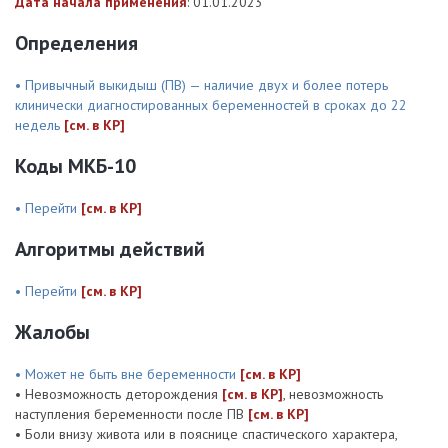
Дата начала применения
: 01.01.2023
Определения
• Привычный выкидыш (ПВ) — наличие двух и более потерь
клинически диагностированных беременностей в сроках до 22
недель
[см. в КР]
Коды МКБ-10
• Перейти
[см. в КР]
Алгоритмы действий
• Перейти
[см. в КР]
Жалобы
• Может не быть вне беременности
[см. в КР]
• Невозможность деторождения
[см. в КР]
, невозможность
наступления беременности после ПВ
[см. в КР]
• Боли внизу живота или в пояснице спастического характера,