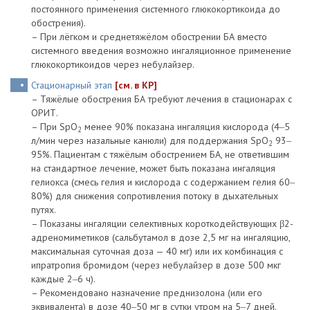
постоянного применения системного глюкокортикоида до
обострения).
– При лёгком и среднетяжёлом обострении БА вместо
системного введения возможно ингаляционное применение
глюкокортикоидов через небулайзер.
Стационарный этап
[см. в КР]
– Тяжёлые обострения БА требуют лечения в стационарах с
ОРИТ.
– При SpO
менее 90% показана ингаляция кислорода (4‒5
2
л/мин через назальные канюли) для поддержания SpO
93‒
2
95%. Пациентам с тяжёлым обострением БА, не ответившим
на стандартное лечение, может быть показана ингаляция
гелиокса (смесь гелия и кислорода с содержанием гелия 60‒
80%) для снижения сопротивления потоку в дыхательных
путях.
– Показаны ингаляции селективных короткодействующих β2-
адреномиметиков (сальбутамол в дозе 2,5 мг на ингаляцию,
максимальная суточная доза — 40 мг) или их комбинация с
ипратропия бромидом (через небулайзер в дозе 500 мкг
каждые 2‒6 ч).
– Рекомендовано назначение преднизолона (или его
эквивалента) в дозе 40‒50 мг в сутки утром на 5‒7 дней.