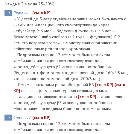
(каждые 3 мес на 25‒50%).
Ступень 1
[см. в КР]
– У детей до 5 лет регулярная терапия может быть начата с
низких доз ингаляционного глюкокортикоида через
небулайзер (с 6 мес — будесонид суспензия, с 6 лет —
беклометазон) либо спейсер (с 1 года — флутиказон). С 2-
летнего возраста возможна монотерапия антагонистами
лейкотриеновых рецепторов, кромонами.
– Подросткам старше 12 лет может быть назначена
комбинация ингаляционного глюкокортикоида и
короткодействующего β2-агониста «по потребности»
(будесонид + формотерол в доставленной дозе 160/4,5 мкг,
что эквивалентно отмеренной дозе 200/6 мкг).
– Детям с факторами риска обострений БА
[см. в КР]
[см. в
КР]
показана регулярная терапия низкими дозами
ингаляционных глюкокортикоидов
[см. в КР]
в дополнение к
короткодействующему β2-агонисту «по потребности».
Монотерапия последними более не рекомендована.
Ступень 2
[см. в КР]
– Подросткам старше 12 лет может быть назначена
комбинация ингаляционного глюкокортикоида и