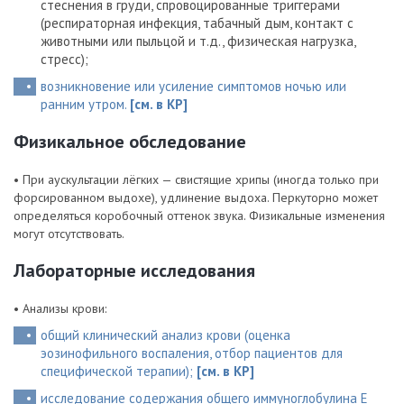
стеснения в груди, спровоцированные триггерами
(респираторная инфекция, табачный дым, контакт с
животными или пыльцой и т.д., физическая нагрузка,
стресс);
возникновение или усиление симптомов ночью или
ранним утром.
[см. в КР]
Физикальное обследование
• При аускультации лёгких — свистящие хрипы (иногда только при
форсированном выдохе), удлинение выдоха. Перкуторно может
определяться коробочный оттенок звука. Физикальные изменения
могут отсутствовать.
Лабораторные исследования
• Анализы крови:
общий клинический анализ крови (оценка
эозинофильного воспаления, отбор пациентов для
специфической терапии);
[см. в КР]
исследование содержания общего иммуноглобулина E