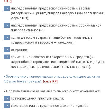
в КР]
наследственная предрасположенность к атопии
(аллергический ринит, пищевая аллергия или атопический
дерматит);
наследственная предрасположенность к бронхиальной
гиперреактивности;
пол (в детском возрасте чаще болеют мальчики; в
подростковом и взрослом — женщины);
ожирение;
применение некоторых лекарственных средств (β-
адреноблокаторов, ацетилсалициловой кислоты и других
нестероидных противовоспалительных средств).
• Уточнить число повторяющихся эпизодов свистящего дыхания
(обычно более трёх раз).
[см. в КР]
• Обратить внимание на наличие типичного симптомокомплекса:
повторяющиеся приступы кашля;
свистящее или затруднённое дыхание, чувство