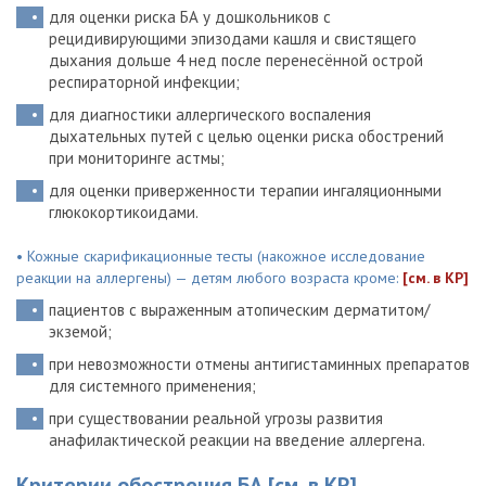
для оценки риска БА у дошкольников с
рецидивирующими эпизодами кашля и свистящего
дыхания дольше 4 нед после перенесённой острой
респираторной инфекции;
для диагностики аллергического воспаления
дыхательных путей с целью оценки риска обострений
при мониторинге астмы;
для оценки приверженности терапии ингаляционными
глюкокортикоидами.
• Кожные скарификационные тесты (накожное исследование
реакции на аллергены) — детям любого возраста кроме:
[см. в КР]
пациентов с выраженным атопическим дерматитом/
экземой;
при невозможности отмены антигистаминных препаратов
для системного применения;
при существовании реальной угрозы развития
анафилактической реакции на введение аллергена.
Критерии обострения БА
[см. в КР]