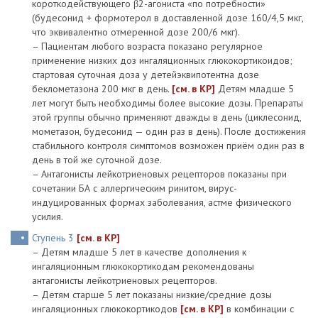
короткодействующего β2-агониста «по потребности»
(будесонид + формотерол в доставленной дозе 160/4,5 мкг,
что эквивалентно отмеренной дозе 200/6 мкг).
– Пациентам любого возраста показано регулярное
применение низких доз ингаляционных глюкокортикоидов;
стартовая суточная доза у детейэквипотентна дозе
беклометазона 200 мкг в день.
[см. в КР]
Детям младше 5
лет могут быть необходимы более высокие дозы. Препараты
этой группы обычно применяют дважды в день (циклесонид,
мометазон, будесонид — один раз в день). После достижения
стабильного контроля симптомов возможен приём один раз в
день в той же суточной дозе.
– Антагонисты лейкотриеновых рецепторов показаны при
сочетании БА с аллергическим ринитом, вирус-
индуцированных формах заболевания, астме физического
усилия.
Ступень 3
[см. в КР]
– Детям младше 5 лет в качестве дополнения к
ингаляционным глюкокортикодам рекомендованы
антагонисты лейкотриеновых рецепторов.
– Детям старше 5 лет показаны низкие/средние дозы
ингаляционных глюкокортикодов
[см. в КР]
в комбинации с