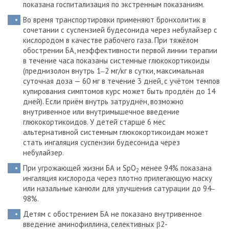
показана госпитализация по экстренным показаниям.
Во время транспортировки применяют бронхолитик в
сочетании с суспензией будесонида через небулайзер с
кислородом в качестве рабочего газа. При тяжёлом
обострении БА, неэффективности первой линии терапии
в течение часа показаны системные глюкокортикоиды
(преднизолон внутрь 1‒2 мг/кг в сутки, максимальная
суточная доза — 60 мг в течение 3 дней, с учётом темпов
купирования симптомов курс может быть продлён до 14
дней). Если приём внутрь затруднён, возможно
внутривенное или внутримышечное введение
глюкокортикоидов. У детей старше 6 мес
альтернативной системным глюкокортикоидам может
стать ингаляция суспензии будесонида через
небулайзер.
При угрожающей жизни БА и SpO
менее 94% показана
2
ингаляция кислорода через плотно прилегающую маску
или назальные канюли для улучшения сатурации до 94‒
98%.
Детям с обострением БА не показано внутривенное
введение аминофиллина, селективных β2-