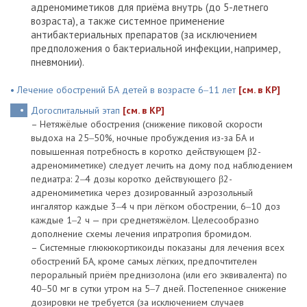
адреномиметиков для приёма внутрь (до 5-летнего
возраста), а также системное применение
антибактериальных препаратов (за исключением
предположения о бактериальной инфекции, например,
пневмонии).
• Лечение обострений БА детей в возрасте 6‒11 лет
[см. в КР]
Догоспитальный этап
[см. в КР]
– Нетяжёлые обострения (снижение пиковой скорости
выдоха на 25‒50%, ночные пробуждения из-за БА и
повышенная потребность в коротко действующем β2-
адреномиметике) следует лечить на дому под наблюдением
педиатра: 2‒4 дозы коротко действующего β2-
адреномиметика через дозированный аэрозольный
ингалятор каждые 3‒4 ч при лёгком обострении, 6‒10 доз
каждые 1‒2 ч — при среднетяжёлом. Целесообразно
дополнение схемы лечения ипратропия бромидом.
– Системные глюкюкортикоиды показаны для лечения всех
обострений БА, кроме самых лёгких, предпочтителен
пероральный приём преднизолона (или его эквивалента) по
40‒50 мг в сутки утром на 5‒7 дней. Постепенное снижение
дозировки не требуется (за исключением случаев