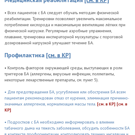
Медицинская реабилитация
[см. в КР]
• Всех пациентов с БА следует обучать методам физической
реабилитации. Тренировки позволяют увеличить максимальное
потребление кислорода и максимальную вентиляцию лёгких при
физической нагрузке. Регулярные аэробные упражнения,
плавание, тренировка инспираторной мускулатуры с пороговой
дозированной нагрузкой улучшают течение БА.
Профилактика
[см. в КР]
• Контроль факторов окружающей среды, выступающих в роли
триггеров БА (аллергены, вирусные инфекции, поллютанты,
некоторые лекарственные препараты, см. пункт 5).
• Для предотвращения БА, усугубления или обострения БА всем
пациентам рекомендован отказ от курения, элиминация причинно-
значимых аллергенов, нормализация массы тела.
[см. в КР]
[см. в
КР]
• Подростков с БА необходимо информировать о влиянии
табачного дыма на тяжесть заболевания, обсудить особенности БА
в контексте профориентации, контролировать технику ингаляции и