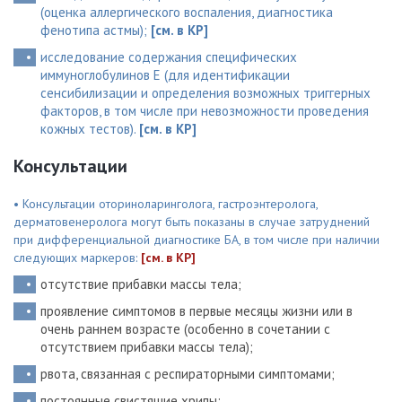
(оценка аллергического воспаления, диагностика
фенотипа астмы);
[см. в КР]
исследование содержания специфических
иммуноглобулинов E (для идентификации
сенсибилизации и определения возможных триггерных
факторов, в том числе при невозможности проведения
кожных тестов).
[см. в КР]
Консультации
• Консультации оториноларинголога, гастроэнтеролога,
дерматовенеролога могут быть показаны в случае затруднений
при дифференциальной диагностике БА, в том числе при наличии
следующих маркеров:
[см. в КР]
отсутствие прибавки массы тела;
проявление симптомов в первые месяцы жизни или в
очень раннем возрасте (особенно в сочетании с
отсутствием прибавки массы тела);
рвота, связанная с респираторными симптомами;
постоянные свистящие хрипы;