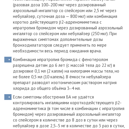
(разовая доза 100‒200 мкг через дозированный
аэрозольный ингалятор со спейсером или 2,5 мг через
небулайзер, суточная доза — 800 мкг) или комбинация
коротко действующего β2-адреномиметика с
ипратропия бромидом через дозированный аэрозольный
ингалятор со спейсером или небулайзер (250 мкг). При
выраженных симптомах дополнительные дозы
бронходилататоров следует применять по мере
необходимости весь период ожидания врача.
Комбинация ипратропия бромида с фенотеролом
разрешена детям до 6 лет (с массой тела до 22 кг) в
дозировке 0,1 мл (2 капли) на килограмм массы тела, но
не более 0,5 мл (10 капель). В ёмкости небулайзера
препарат разводят изотоническим раствором натрия
хлорида до общего объёма 3‒4 мл.
Если симптомы обострения БА не удаётся
контролировать ингаляциями короткодействующего β2-
адреномиметика (в том числе в комбинации с ипратропия
бромидом) через дозированный аэрозольный ингалятор
со спейсером в количестве до 8 доз в сутки или через
небулайзер в дозе 2,5‒5 мг в количестве до 3 раз в сутки,