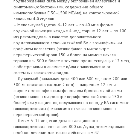
подтверждённая связь между экспозицией аллергенов и
симптомами/обострениями, содержание общего
иммуноглобулина Е 30‒1500 МЕ/мл), не контролируемой
лечением 4-й ступени.
– Меполизумаб (детям 6‒12 лет — по 40 мг в форме
подкожной инъекции каждые 4 нед, старше 12 лет — по 100
мг) рекомендован в качестве дополнительного
поддерживающего лечения тяжёлой БА с эозинофильным
профилем воспаления (эозинофилов в микролитре
периферической крови 150 и более на момент начала
терапии или 300 и более в течение предшествующих 12 мес),
с обострениями в анамнезе и/или с зависимостью от
системных глюкокортикоидов.
– Дупилумаб (начальная доза 400 или 600 мг, затем 200 или
300 мг подкожно каждые 2 нед) — пациентам 12 лет и
старше с эозинофильным фенотипом бронхиальной астмы
(эозинофилов в микролитре периферической крови 150 и
более) или у пациентов, получающих по поводу БА системные
глюкокортикоиды (независимо от числа эозинофилов в
периферической крови).
– Детям 5‒12 лет, если доза ингаляционного
глюкокортикоида превышает 800 мкг/сутки, рекомендовано
пробное лечение длительно действующим β2-