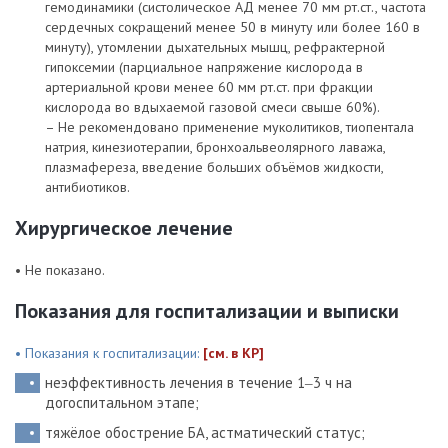
гемодинамики (систолическое АД менее 70 мм рт.ст., частота
сердечных сокращений менее 50 в минуту или более 160 в
минуту), утомлении дыхательных мышц, рефрактерной
гипоксемии (парциальное напряжение кислорода в
артериальной крови менее 60 мм рт.ст. при фракции
кислорода во вдыхаемой газовой смеси свыше 60%).
– Не рекомендовано применение муколитиков, тиопентала
натрия, кинезиотерапии, бронхоальвеолярного лаважа,
плазмафереза, введение больших объёмов жидкости,
антибиотиков.
Хирургическое лечение
• Не показано.
Показания для госпитализации и выписки
• Показания к госпитализации:
[см. в КР]
неэффективность лечения в течение 1‒3 ч на
догоспитальном этапе;
тяжёлое обострение БА, астматический статус;