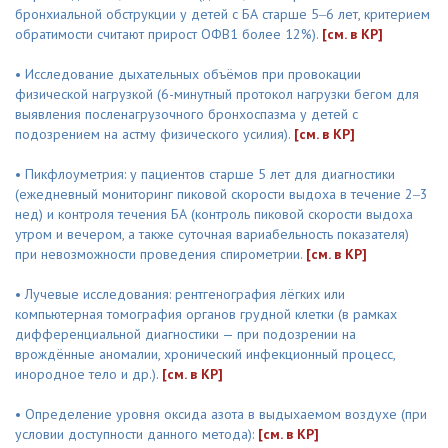
бронхиальной обструкции у детей с БА старше 5‒6 лет, критерием
обратимости считают прирост ОФВ1 более 12%).
[см. в КР]
• Исследование дыхательных объёмов при провокации
физической нагрузкой (6-минутный протокол нагрузки бегом для
выявления посленагрузочного бронхоспазма у детей с
подозрением на астму физического усилия).
[см. в КР]
• Пикфлоуметрия: у пациентов старше 5 лет для диагностики
(ежедневный мониторинг пиковой скорости выдоха в течение 2‒3
нед) и контроля течения БА (контроль пиковой скорости выдоха
утром и вечером, а также суточная вариабельность показателя)
при невозможности проведения спирометрии.
[см. в КР]
• Лучевые исследования: рентгенография лёгких или
компьютерная томография органов грудной клетки (в рамках
дифференциальной диагностики — при подозрении на
врождённые аномалии, хронический инфекционный процесс,
инородное тело и др.).
[см. в КР]
• Определение уровня оксида азота в выдыхаемом воздухе (при
условии доступности данного метода):
[см. в КР]