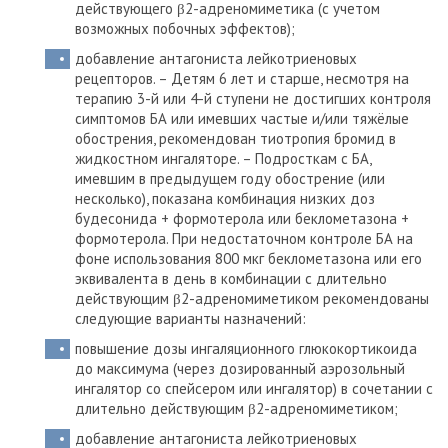
действующего β2-адреномиметика (с учетом
возможных побочных эффектов);
добавление антагониста лейкотриеновых
рецепторов. – Детям 6 лет и старше, несмотря на
терапию 3-й или 4-й ступени не достигших контроля
симптомов БА или имевших частые и/или тяжёлые
обострения, рекомендован тиотропия бромид в
жидкостном ингаляторе.
– Подросткам с БА,
имевшим в предыдущем году обострение (или
несколько), показана комбинация низких доз
будесонида + формотерола или беклометазона +
формотерола. При недостаточном контроле БА на
фоне использования 800 мкг беклометазона или его
эквивалента в день в комбинации с длительно
действующим β2-адреномиметиком рекомендованы
следующие варианты назначений:
повышение дозы ингаляционного глюкокортикоида
до максимума (через дозированный аэрозольный
ингалятор со спейсером или ингалятор) в сочетании с
длительно действующим β2-адреномиметиком;
добавление антагониста лейкотриеновых