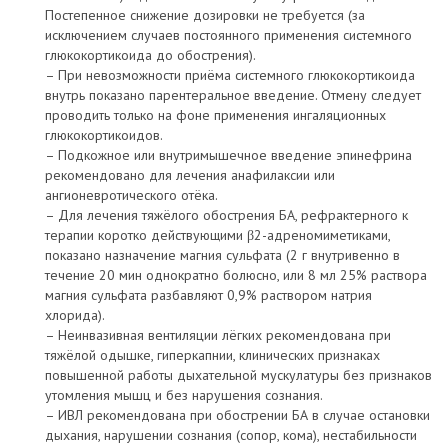
Постепенное снижение дозировки не требуется (за
исключением случаев постоянного применения системного
глюкокортикоида до обострения).
– При невозможности приёма системного глюкокортикоида
внутрь показано парентеральное введение. Отмену следует
проводить только на фоне применения ингаляционных
глюкокортикоидов.
– Подкожное или внутримышечное введение эпинефрина
рекомендовано для лечения анафилаксии или
ангионевротического отёка.
– Для лечения тяжёлого обострения БА, рефрактерного к
терапии коротко действующими β2-адреномиметиками,
показано назначение магния сульфата (2 г внутривенно в
течение 20 мин однократно болюсно, или 8 мл 25% раствора
магния сульфата разбавляют 0,9% раствором натрия
хлорида).
– Неинвазивная вентиляции лёгких рекомендована при
тяжёлой одышке, гиперкапнии, клинических признаках
повышенной работы дыхательной мускулатуры без признаков
утомления мышц и без нарушения сознания.
– ИВЛ рекомендована при обострении БА в случае остановки
дыхания, нарушении сознания (сопор, кома), нестабильности