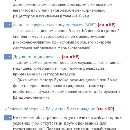
адреномиметиком, тиотропия бромидом в жидкостном
ингаляторе (с 6 лет), антагонистом лейкотриеновых
рецепторов и ксантинами в течение 6 нед.
Антигенспецифическая иммунотерапия (АСИТ)
[см. в КР]
– Показана пациентам старше 5 лет с БА легкой и средней
степени тяжести, ассоциированной с аллергическим
риноконъюнктивитом, при условии хорошего контроля
симптомов заболевания фармакотерапией.
Другие методики лечения
[см. в КР]
– Детям с БА не рекомендованы иглоукалывание, китайская
медицина, гомеопатия, гипноз, техники релаксации,
применение ионизаторов воздуха.
– Дыхание по методу Бутейко рекомендовано при БА на
фоне гипервентиляционного синдрома, а также при
необоснованно частом применении коротко действующего
β2-адреномиметика.
• Лечение обострений БА у детей 5 лет и младше
[см. в КР]
Нетяжёлые обострения следует лечить в амбулаторных
условиях (при отсутствии других показаний для
госпитализации). Первая линия терапии: сальбутамол