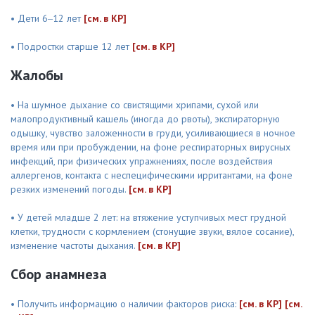
• Дети 6‒12 лет
[см. в КР]
• Подростки старше 12 лет
[см. в КР]
Жалобы
• На шумное дыхание со свистящими хрипами, сухой или
малопродуктивный кашель (иногда до рвоты), экспираторную
одышку, чувство заложенности в груди, усиливающиеся в ночное
время или при пробуждении, на фоне респираторных вирусных
инфекций, при физических упражнениях, после воздействия
аллергенов, контакта с неспецифическими ирритантами, на фоне
резких изменений погоды.
[см. в КР]
• У детей младше 2 лет: на втяжение уступчивых мест грудной
клетки, трудности с кормлением (стонущие звуки, вялое сосание),
изменение частоты дыхания.
[см. в КР]
Сбор анамнеза
• Получить информацию о наличии факторов риска:
[см. в КР]
[см.