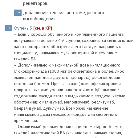
рецепторов;
добавление теофиллина замедленного
высвобождения.
Ступень 5
[см. в КР]
– Если у хорошо обученного и комплайентного пациента,
получающего лечение 4-й ступени, сохраняются симптомы или
часто повторяются обострения, его следует направить к
специалисту, занимающемуся экспертизой и лечением
тяжёлой БА.
– Дополнительно к максимальной дозе ингаляционного
глюкокортикоида (1000 мкг беклометазона и более, либо
эквивалентная доза другого препарата) рекомендован
тиотропия бромид. При T2-астме (эозинофилия крови и
мокроты; высокие уровни сывороточного IgE; высокое
содержание оксида азота в выдыхаемом воздухе, частые
обострения): омализумаб, меполизумаб, реслизумаб,
бенрализумаб, дупилумаб. Возможно назначение
минимальной дозы глюкокортикоидов для системного
применения.
– Омализумаб рекомендован пациентам старше 6 лет с
тяжёлой аллергической БА (клинически значимая атопия,