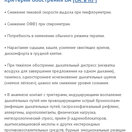
• Снижение пиковой скорости выдоха при пикфлоуметрии.
• Снижение ОФВ1 при спирометрии.
• Потребность в изменении обычного режима терапии.
• Нарастание одышки, кашля, усиление свистящих хрипов,
дискомфорта в грудной клетке.
• При тяжёлом обострении: дыхательный дистресс (нехватка
воздуха для завершения предложения на одном дыхании),
тахипноэ, одностороннее исчезновение дыхательных шумов
(«немое лёгкое»), цианоз или снижение уровня сознания.
• В анамнезе контакт с триггерами, индуцирующими воспаление
дыхательных путей или провоцирующими острый бронхоспазм
(инфекции дыхательных путей, гастроэзофагеальный рефлюкс,
аллергены, аэрополлютанты, физическая нагрузка,
метеорологический стресс, приём β-адреноблокаторов,
ацетилсалициловой кислоты и других нестероидных
противовоспалительных средств, бурные эмоциональные реакции