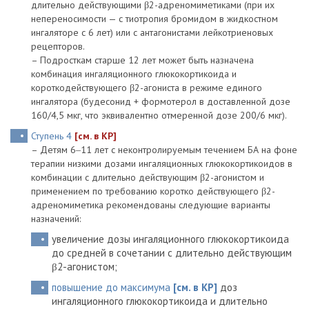
длительно действующими β2-адреномиметиками (при их
непереносимости — с тиотропия бромидом в жидкостном
ингаляторе с 6 лет) или с антагонистами лейкотриеновых
рецепторов.
– Подросткам старше 12 лет может быть назначена
комбинация ингаляционного глюкокортикоида и
короткодействующего β2-агониста в режиме единого
ингалятора (будесонид + формотерол в доставленной дозе
160/4,5 мкг, что эквивалентно отмеренной дозе 200/6 мкг).
Ступень 4
[см. в КР]
– Детям 6‒11 лет с неконтролируемым течением БА на фоне
терапии низкими дозами ингаляционных глюкокортикоидов в
комбинации с длительно действующим β2-агонистом и
применением по требованию коротко действующего β2-
адреномиметика рекомендованы следующие варианты
назначений:
увеличение дозы ингаляционного глюкокортикоида
до средней в сочетании с длительно действующим
β2-агонистом;
повышение до максимума
[см. в КР]
доз
ингаляционного глюкокортикоида и длительно