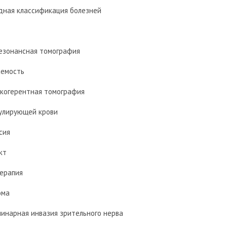
ная классификация болезней
езонансная томография
аемость
 когерентная томография
улирующей крови
сия
кт
ерапия
ома
минарная инвазия зрительного нерва