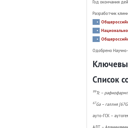
Год окончания де
Разработчик клин
Общероссийс
Национально
Общероссийс
Одобрено Научно
Ключевы
Список 
99
Tc – рафиофармп
67
Ga – галлия [67G
ауто-ГСК – аутоге
AЛТ – Аланинами