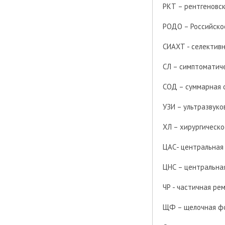
РКТ – рентгеновс
РОДО – Российско
СИАХТ - селектив
СЛ – симптоматич
СОД – суммарная 
УЗИ – ультразвук
ХЛ – хирургическо
ЦАС- центральная
ЦНС – центральна
ЧР - частичная ре
ЩФ – щелочная ф