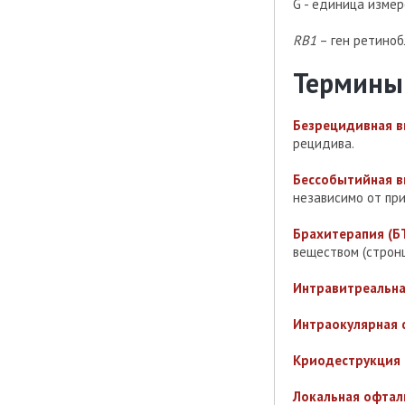
G - единица изме
RB1
– ген ретино
Термины
Безрецидивная в
рецидива.
Бессобытийная в
независимо от при
Брахитерапия (Б
веществом (строн
Интравитреальна
Интраокулярная
Криодеструкция
Локальная офтал