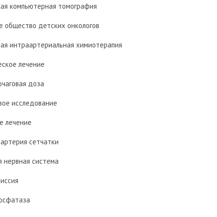
кая компьютерная томография
е общество детских онкологов
ная интраартериальная химиотерапия
еское лечение
очаговая доза
овое исследование
е лечение
 артерия сетчатки
я нервная система
миссия
осфатаза