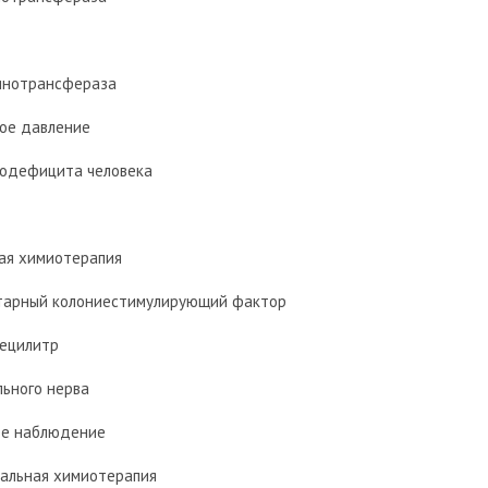
инотрансфераза
ное давление
нодефицита человека
ая химиотерапия
тарный колониестимулирующий фактор
децилитр
льного нерва
ое наблюдение
альная химиотерапия