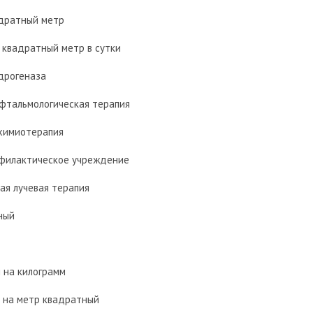
адратный метр
а квадратный метр в сутки
дрогеназа
офтальмологическая терапия
химиотерапия
офилактическое учреждение
ая лучевая терапия
ный
м на килограмм
 на метр квадратный