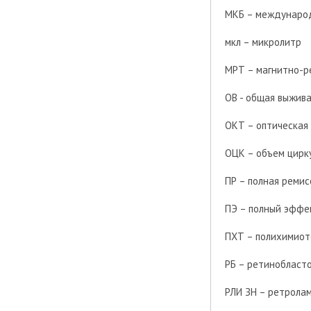
МКБ – международ
мкл – микролитр
МРТ – магнитно-р
ОВ - общая выжив
ОКТ – оптическая
ОЦК – объем цирк
ПР – полная ремис
ПЭ – полный эффе
ПХТ – полихимиот
РБ – ретинобласт
РЛИ ЗН – ретрола