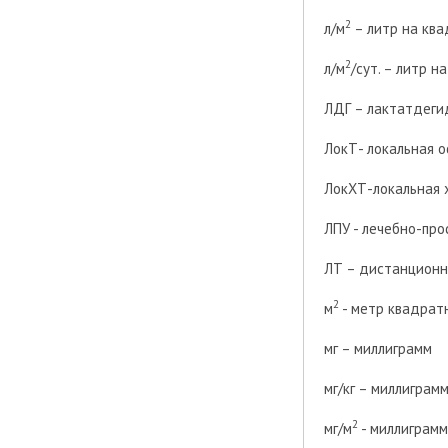
2
л/м
– литр на кв
2
л/м
/сут. – литр н
ЛДГ – лактатдеги
ЛокТ- локальная 
ЛокХТ-локальная 
ЛПУ - лечебно-пр
ЛТ – дистанционн
2
м
- метр квадрат
мг – миллиграмм
мг/кг – миллиграм
2
мг/м
- миллиграмм