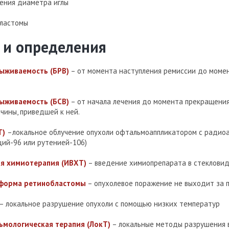
рения диаметра иглы
бластомы
 и определения
ыживаемость (БРВ)
– от момента наступления ремиссии до моме
ыживаемость (БСВ)
– от начала лечения до момента прекращени
чины, приведшей к ней.
Т)
–локальное облучение опухоли офтальмоаппликатором с радио
ций-96 или рутенией-106)
я химиотерапия (ИВХТ)
– введение химиопрепарата в стекловид
 форма ретинобластомы
– опухолевое поражение не выходит за п
– локальное разрушение опухоли с помощью низких температур
ьмологическая терапия (ЛокТ)
– локальные методы разрушения 