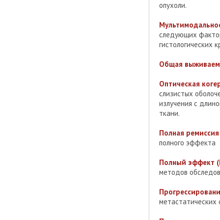
опухоли.
Мультимодальное
следующих факторо
гистологических к
Общая выживаемо
Оптическая коге
слизистых оболоче
излучения с длино
ткани.
Полная ремиссия 
полного эффекта
Полный эффект (
методов обследов
Прогрессирован
метастатических о