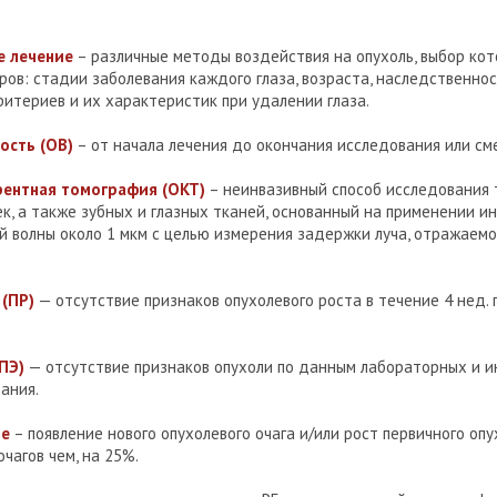
 лечение
– различные методы воздействия на опухоль, выбор кот
в: стадии заболевания каждого глаза, возраста, наследственнос
ритериев и их характеристик при удалении глаза.
сть (ОВ)
– от начала лечения до окончания исследования или см
рентная томография (ОКТ)
– неинвазивный способ исследования т
к, а также зубных и глазных тканей, основанный на применении и
й волны около 1 мкм с целью измерения задержки луча, отражаем
(ПР)
— отсутствие признаков опухолевого роста в течение 4 нед.
ПЭ)
— отсутствие признаков опухоли по данным лабораторных и 
ания.
ие
– появление нового опухолевого очага и/или рост первичного опу
чагов чем, на 25%.