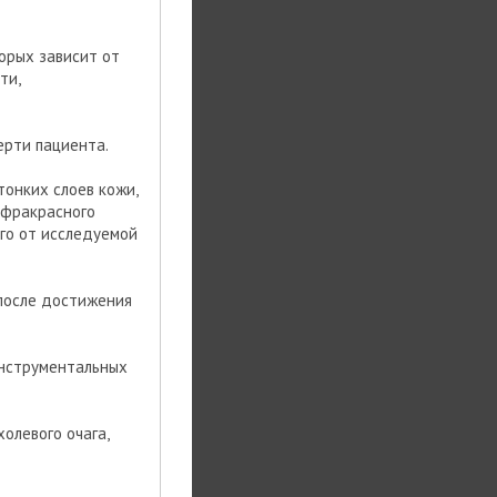
орых зависит от
ти,
ерти пациента.
онких слоев кожи,
нфракрасного
ого от исследуемой
 после достижения
инструментальных
холевого очага,