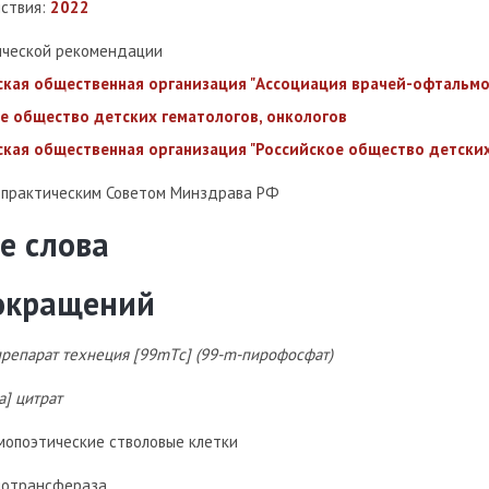
йствия:
2022
ической рекомендации
кая общественная организация "Ассоциация врачей-офтальмо
е общество детских гематологов, онкологов
кая общественная организация "Российское общество детских
-практическим Советом Минздрава РФ
е слова
сокращений
репарат технеция [99mTс] (99-m-пирофосфат)
a] цитрат
мопоэтические стволовые клетки
нотрансфераза