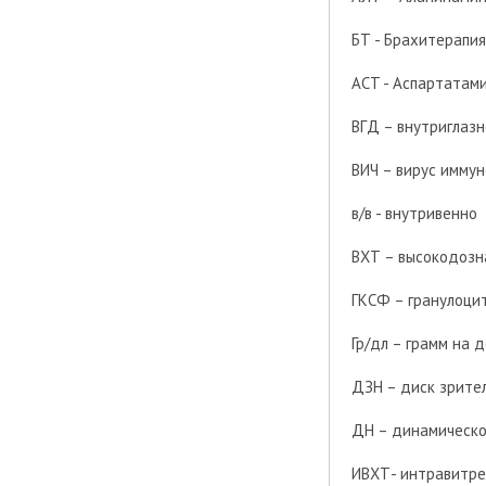
БТ - Брахитерапия
АСT - Аспартатам
ВГД – внутриглаз
ВИЧ – вирус имму
в/в - внутривенно
ВХТ – высокодозн
ГКСФ – гранулоци
Гр/дл – грамм на 
ДЗН – диск зрите
ДН – динамическ
ИВХТ- интравитре