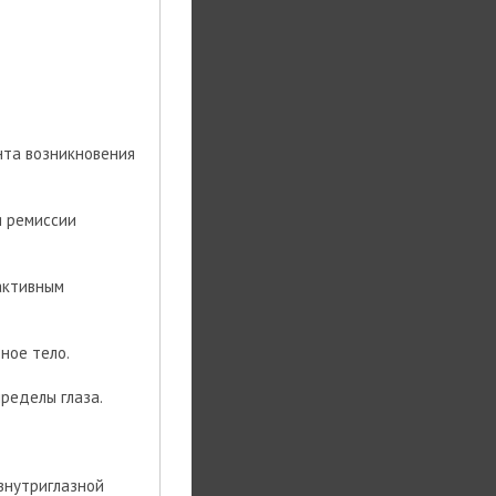
нта возникновения
я ремиссии
активным
ное тело.
ределы глаза.
внутриглазной