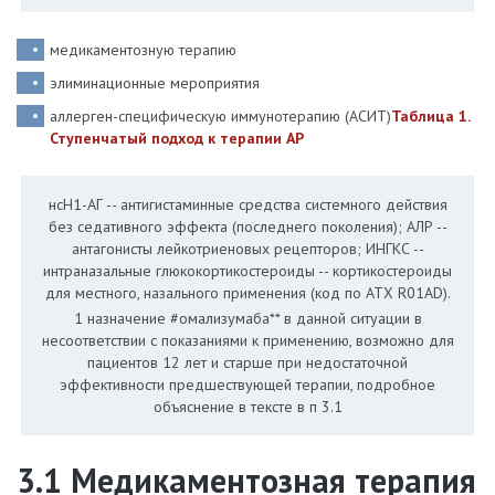
медикаментозную терапию
элиминационные мероприятия
аллерген-специфическую иммунотерапию (АСИТ)
Таблица 1.
Ступенчатый подход к терапии АР
нсН1-АГ -- антигистаминные средства системного действия
без седативного эффекта (последнего поколения); АЛР --
антагонисты лейкотриеновых рецепторов; ИНГКС --
интраназальные глюкокортикостероиды -- кортикостероиды
для местного, назального применения (код по АТХ R01AD).
1 назначение #омализумаба** в данной ситуации в
несоответствии с показаниями к применению, возможно для
пациентов 12 лет и старше при недостаточной
эффективности предшествующей терапии, подробное
объяснение в тексте в п 3.1
3.1 Медикаментозная терапия