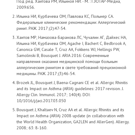
Под ред. Хаитова РМ, Ильиной НИ. - М. : ГЭОТАР-Медиа,
2009:656.
Ильина НИ, Курбачева ОМ, Павлова КС, Польнер СА.
Федеральные клинические рекомендации: Аллергический
ринит. РАЖ. 2017;(2):47-54.
Хаитов МР, Намазова-Баранова ЛС, Чучалин АГ, Дайхес НА,
Ильина НИ, Курбачева ОМ, Agache I, Bachert C, Bedbrook A,
Canonica GW, Casale T, Cruz AA, Fokkens WJ, Hellings PW,
Samolinski B, Bousquet J. ARIA 2016: Современные
направления оказания медицинской помощи больным
аллергическим ринитом в свете требований прецизионной
медицины. РАЖ. 2017;(3):46-54.
Brozek JL, Bousquet J, Baena-Cagnani CE et al. Allergic Rhinitis
and its Impact on Asthma (ARIA) guidelines: 2017 revision. J.
Allergy Clin. Immunol. 2017; 140(4). DOI:
10/1016/j/jaci.2017.03.050
Bousquet J, Khaltaev N, Cruz AA et al. Allergic Rhinitis and its
Impact on Asthma (ARIA) 2008 update (in collaboration with
the World Health Organization, GA2LEN and AllerGen). Allergy.
2008; 63: 8-160.