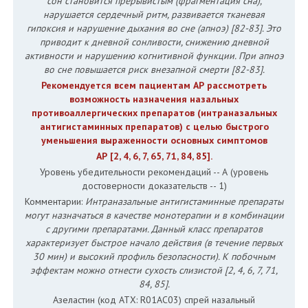
сон становится прерывистым (фрагментация сна),
нарушается сердечный ритм, развивается тканевая
гипоксия и нарушение дыхания во сне (апноэ) [82-83]. Это
приводит к дневной сонливости, снижению дневной
активности и нарушению когнитивной функции. При апноэ
во сне повышается риск внезапной смерти [82-83].
Рекомендуется всем пациентам АР рассмотреть
возможность назначения назальных
противоаллергических препаратов (интраназальных
антигистаминных препаратов) с целью быстрого
уменьшения выраженности основных симптомов
АР [2, 4, 6, 7, 65, 71, 84, 85].
Уровень убедительности рекомендаций -- А (уровень
достоверности доказательств -- 1)
Комментарии:
Интраназальные антигистаминные препараты
могут назначаться в качестве монотерапии и в комбинации
с другими препаратами. Данный класс препаратов
характеризует быстрое начало действия (в течение первых
30 мин) и высокий профиль безопасности). К побочным
эффектам можно отнести сухость слизистой [2, 4, 6, 7, 71,
84, 85].
Азеластин (код АТХ: R01AC03) спрей назальный