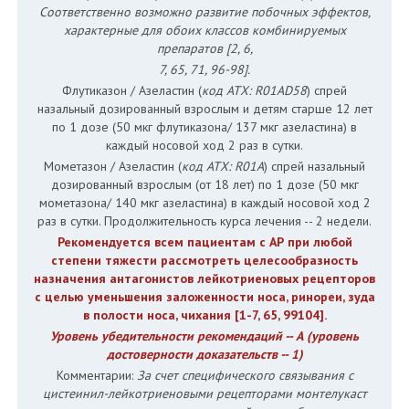
Соответственно возможно развитие побочных эффектов,
характерные для обоих классов комбинируемых
препаратов [2, 6,
7, 65, 71, 96-98].
Флутиказон / Азеластин (
код АТХ: R01AD58
) спрей
назальный дозированный взрослым и детям старше 12 лет
по 1 дозе (50 мкг флутиказона/ 137 мкг азеластина) в
каждый носовой ход 2 раз в сутки.
Мометазон / Азеластин (
код АТХ: R01A
) спрей назальный
дозированный взрослым (от 18 лет) по 1 дозе (50 мкг
мометазона/ 140 мкг азеластина) в каждый носовой ход 2
раз в сутки. Продолжительность курса лечения -- 2 недели.
Рекомендуется всем пациентам с АР при любой
степени тяжести рассмотреть целесообразность
назначения антагонистов лейкотриеновых рецепторов
c целью уменьшения заложенности носа, ринореи, зуда
в полости носа, чихания [1-7, 65, 99104].
Уровень убедительности рекомендаций -- А (уровень
достоверности доказательств -- 1)
Комментарии:
За счет специфического связывания с
цистеинил-лейкотриеновыми рецепторами монтелукаст