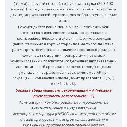
(50 мкг) в каждый носовой ход 2-4 раз в сутки (200-400
мкг/сут). После достижения желаемого лечебного эффекта
для поддерживающей терапии целесообразно уменьшение
дозы.
Рекомендуется пациентам с АР при необходимости
сочетанного применения назальных препаратов
противоаллергического действия и кортикостероидов
(антигистаминных и кортикостероидов местного действия)
рассмотреть возможность назначения кортикостероидов в
комбинации с другими препаратами (назальных
комбинированных препаратов, содержащих интраназальный
антигистаминный препарат и кортикостероид) с целью
уменьшения выраженности всех симптомов АР при
сокращении количества используемых препаратов [2, 6, 7,
65, 71, 96-98].
Уровень убедительности рекомендаций -- А (уровень
достоверности доказательств -- 1)
Комментарии:
Комбинированные интраназальные
антигистаминные и интраназальные
глюкокортикостероиды (ИНГКС) сочетают действие обоих
классов препаратов -- быстрое начало действия и
выраженный противовоспалительный эффект.