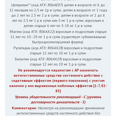
Цетиризин** (
код АТХ: R06AE07
) детям в возрасте от 6 до
12 месяцев по 2,5 мг 1р в сутки; детям в возрасте от 1 года
до 2 лет по 2,5 мг 2 р в сутки; детям в возрасте от 2 до 6
лет по 2,5 мг 2 р в сутки или 5 мг 1 р в сутки; взрослым и
детям старше 6 лет по 5-10 мг 1 р в сутки.
Эбастин (
код АТХ: R06AX22
) взрослым и подросткам старше
12 лет по 10--20 мг 1 р в сутки (существует сублингвальная
быстродиспенгируемая форма).
Рупатадин (
код АТХ: R06AX28
) взрослым и подросткам
старше 12 лет по 10 мг 1 р в сутки.
Биластин (
код АТХ: R06AX29
) взрослым и подросткам
старше 12 лет по 20 мг 1 р в сутки.
Не рекомендуется пациентам с АР назначать
антигистаминные средства системного действия с
седативным эффектом (первого поколения) с учетом
наличия у них выраженных побочных эффектов [1-7, 82-
83]
Уровень убедительности рекомендаций - С (уровень
достоверности доказательств - 5)
Комментарии:
Несмотря на рекомендации применения
антигистаминных средств системного действия без