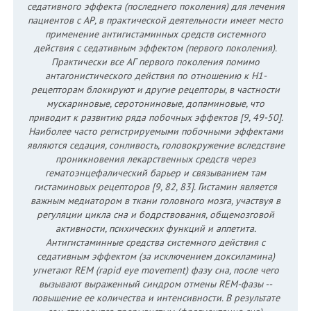
седативного эффекта (последнего поколения) для лечения
пациентов с АР, в практической деятельности имеет место
применение антигистаминных средств системного
действия с седативным эффектом (первого поколения).
Практически все АГ первого поколения помимо
антагонистического действия по отношению к Н1-
рецепторам блокируют и другие рецепторы, в частности
мускариновые, серотониновые, допаминовые, что
приводит к развитию ряда побочных эффектов [9, 49-50].
Наиболее часто регистрируемыми побочными эффектами
являются седация, сонливость, головокружение вследствие
проникновения лекарственных средств через
гематоэнцефалический барьер и связыванием там
гистаминовых рецепторов [9, 82, 83]. Гистамин является
важным медиатором в ткани головного мозга, участвуя в
регуляции цикла сна и бодрствования, общемозговой
активности, психических функций и аппетита.
Антигистаминные средства системного действия с
седативным эффектом (за исключением доксиламина)
угнетают REM (rapid eye movement) фазу сна, после чего
вызывают выраженный синдром отмены REM-фазы --
повышение ее количества и интенсивности. В результате