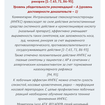
ринореи [1-7, 65, 71, 86-93].
Уровень убедительности рекомендаций -- А (уровень
достоверности доказательств -- 1)
Комментарии:
Интраназальные глюкокортикостероиды
(ИНГКС) превосходят по силе действия антигистаминные
средства системного действия и кромоглициевую кислоту
(назальный препарат), эффективно уменьшают
выраженность таких симптомов, как заложенность носа,
зуд, чихание, ринорея за счет выраженного
противоаллергического, противовоспалительного и
сосудосуживающего действия [1-7, 65, 71, 86-93].
Также отмечено положительное действие ИНГКС на
глазные симптомы у пациентов с АР в сочетании с
аллергическим конъюнктивитом за счет торможения
назоокулярного рефлекса
[94, 95].
К побочным эффектам ИНГКС можно отнести сухость
слизистой, носовые кровотечения, редко -- перфорация
носовой перегородки. С целью профилактики побочных
реакций необходимо обучение пациента технике
применения ИНГКС.
Мометазон (
код АТХ: R01AD09
) спрей назальный