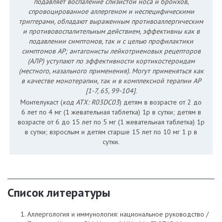
подавляет воспаление слизистой носа и бронхов,
спровоцированное аллергеном и неспецифическими
триггерами, обладают выраженным противоаллергическим
и противовоспалительным действием, эффективны как в
подавлении симптомов, так и с целью профилактики
симптомов АР; антагонисты лейкотриеновых рецепторов
(АЛР) уступают по эффективности кортикостероидам
(местного, назального применения). Могут применяться как
в качестве монотерапии, так и в комплексной терапии АР
[1-7, 65, 99-104].
Монтелукаст (
код АТХ: R03DC03
) детям в возрасте от 2 до
6 лет по 4 мг (1 жевательная таблетка) 1р в сутки; детям в
возрасте от 6 до 15 лет по 5 мг (1 жевательная таблетка) 1р
в сутки; взрослым и детям старше 15 лет по 10 мг 1 р в
сутки.
Список литературы
Аллергология и иммунология: национальное руководство /