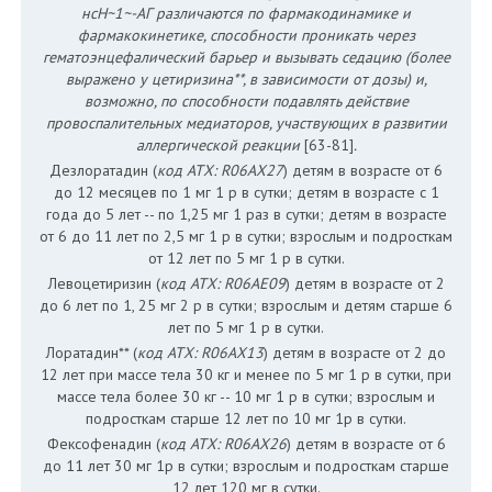
нсН~1~-АГ различаются по фармакодинамике и
фармакокинетике, способности проникать через
гематоэнцефалический барьер и вызывать седацию (более
выражено у цетиризина**, в зависимости от дозы) и,
возможно, по способности подавлять действие
провоспалительных медиаторов, участвующих в развитии
аллергической реакции
[63-81]
.
Дезлоратадин (
код АТХ: R06AX27
) детям в возрасте от 6
до 12 месяцев по 1 мг 1 р в сутки; детям в возрасте с 1
года до 5 лет -- по 1,25 мг 1 раз в сутки; детям в возрасте
от 6 до 11 лет по 2,5 мг 1 р в сутки; взрослым и подросткам
от 12 лет по 5 мг 1 р в сутки.
Левоцетиризин (
код АТХ: R06AE09
) детям в возрасте от 2
до 6 лет по 1, 25 мг 2 р в сутки; взрослым и детям старше 6
лет по 5 мг 1 р в сутки.
Лоратадин** (
код АТХ: R06AX13
) детям в возрасте от 2 до
12 лет при массе тела 30 кг и менее по 5 мг 1 р в сутки, при
массе тела более 30 кг -- 10 мг 1 р в сутки; взрослым и
подросткам старше 12 лет по 10 мг 1р в сутки.
Фексофенадин (
код АТХ: R06AX26
) детям в возрасте от 6
до 11 лет 30 мг 1р в сутки; взрослым и подросткам старше
12 лет 120 мг в сутки.