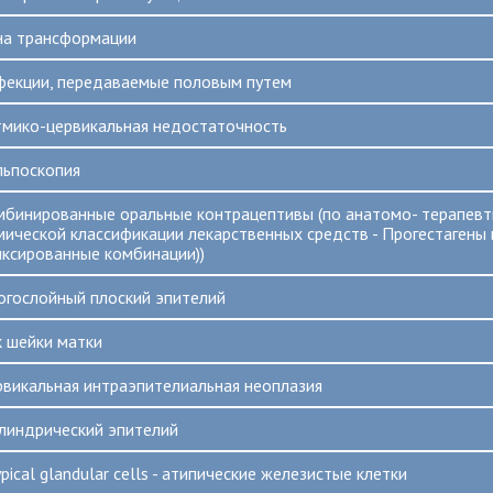
на трансформации
фекции, передаваемые половым путем
тмико-цервикальная недостаточность
льпоскопия
мбинированные оральные контрацептивы (по анатомо- терапевт
мической классификации лекарственных средств - Прогестагены 
иксированные комбинации))
огослойный плоский эпителий
к шейки матки
рвикальная интраэпителиальная неоплазия
линдрический эпителий
pical glandular cells - атипические железистые клетки