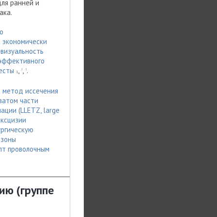
ля ранней и
ака.
о
 экономически
 визуальность
оэффективного
тесты
,
,
.
2
3
1
то метод иссечения
ватом части
ции (LLETZ, large
эксцизии
ургическую
 зоны
ипт проволочным
ию (группе