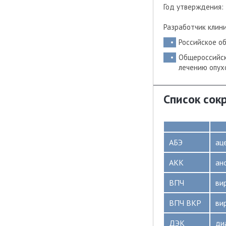
Год утверждения:
Разработчик клин
Российское о
Общероссийск
лечению опух
Список сок
АБЭ
ац
АКК
ан
ВПЧ
ви
ВПЧ ВКР
ви
ДЭК
ди