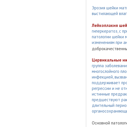
Эрозия шейки матк
выстилающей вла
Лейкоплакия шей
гиперкератоз, с 
патологии шейки 
изменениям при а
доброкачественны
Цервикальные инт
группа заболеван
многослойного пл
инфекцией, вызван
поддерживает про
регрессии и не от
истинные предрако
предшествуют рак
длительный перио
органосохраняющ
Основной патологи