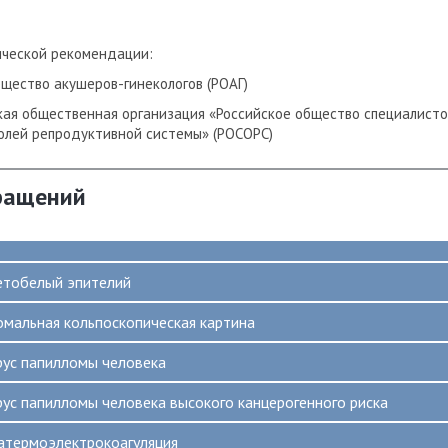
ической рекомендации:
бщество акушеров-гинекологов (РОАГ)
ая общественная организация «Российское общество специалисто
олей репродуктивной системы» (РОСОРС)
ращений
етобелый эпителий
омальная кольпоскопическая картина
рус папилломы человека
рус папилломы человека высокого канцерогенного риска
атермоэлектрокоагуляция