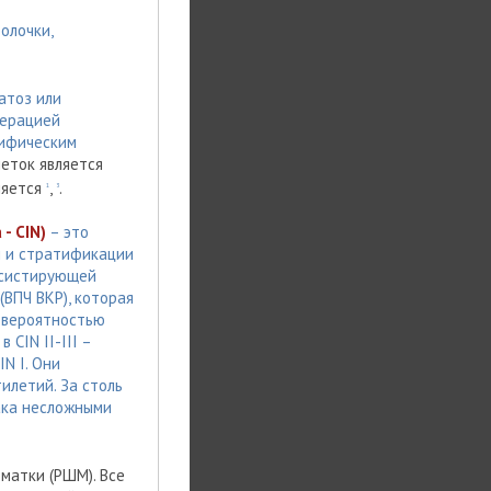
олочки,
атоз или
дерацией
цифическим
леток является
ляется
,
.
1
3
- CIN)
– это
и и стратификации
рсистирующей
(ВПЧ ВКР), которая
 вероятностью
 CIN II-III –
N I. Они
илетий. За столь
ака несложными
матки (РШМ). Все