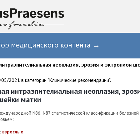
тор медицинского контента →
интраэпителиальная неоплазия, эрозия и эктропион ш
05/2021 в категории "Клинические рекомендации".
ая интраэпителиальная неоплазия, эрози
шейки матки
еждународной N86; N87
статистической классификации болезней 
ровьем:
:
взрослые