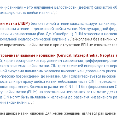
и (истинная) – это нарушение целостности (дефект) слизистой об
галищную часть шейки матки
,
,
.
2
3
1
ки матки (ЛШМ)
без клеточной атипии классифицируется как кер
признаками атипии – дисплазией шейки матки. Международной фе
матки и кольпоскопии (Рио-Де-Жанейро, 1) ЛШМ отнесена к неспе
номальной кольпоскопической картине
. Лейкоплакия без атипии к
4
м поражением шейки матки и при отсутствии ВПЧ не озлокачеств
раэпителиальные неоплазии (Cervical Intraepithelial Neoplasia 
ий, характеризующихся нарушением созревания, дифференцировк
оского эпителия шейки матки. CIN трех степеней инициируются пе
ной вирусами папилломы человека высокого канцерогенного риска 
грессию повреждений до инвазии. CIN I характеризуется высокой
носится к предраку шейки матки, небольшая часть CIN I переходит в
вые поражения. Возможно развитие CIN II-III без формирования CI
у шейки матки (РШМ) на протяжении нескольких лет и даже десят
д CIN могут быть выявлены и излечены до развития инвазивного р
ими эксцизиями
,
,
.
2
3
1
ей шейки матки, опасной для жизни женщины, является рак шейки 