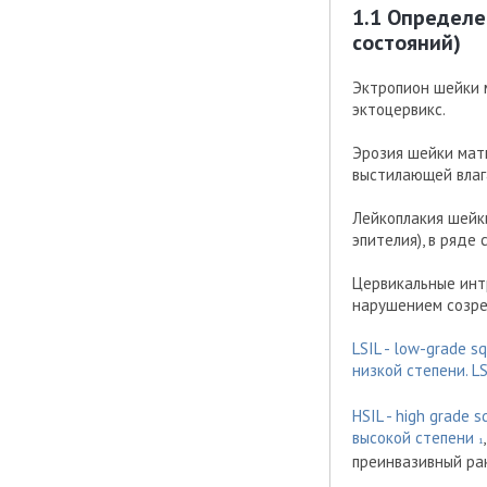
1.1 Определе
состояний)
Эктропион шейки 
эктоцервикс.
Эрозия шейки матк
выстилающей влаг
Лейкоплакия шейк
эпителия), в ряде
Цервикальные интр
нарушением созре
LSIL - low-grade 
низкой степени. L
HSIL - high grade
высокой степени
1
преинвазивный рак