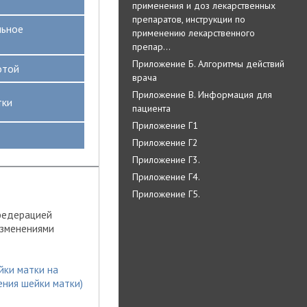
применения и доз лекарственных
препаратов, инструкции по
льное
применению лекарственного
препар…
Приложение Б. Алгоритмы действий
отой
врача
Приложение В. Информация для
тки
пациента
Приложение Г1
Приложение Г2
Приложение Г3.
Приложение Г4.
Приложение Г5.
федерацией
изменениями
йки матки на
ения шейки матки)