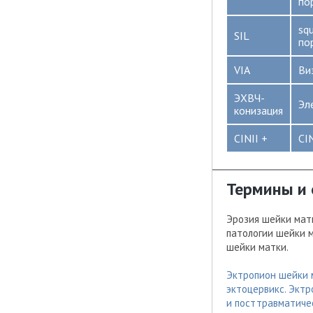
по
sq
SIL
по
VIA
Ви
ЭХВЧ-
Эл
конизация
CINII +
CIN
Термины и
Эрозия шейки мат
патологии шейки 
шейки матки.
Эктропион шейки 
эктоцервикс. Экт
и посттравматич