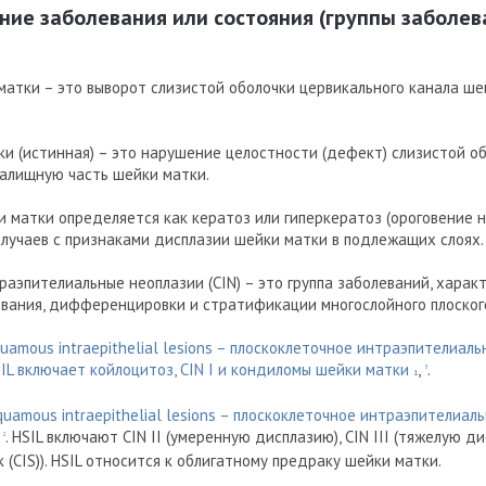
ние заболевания или состояния (группы заболев
матки – это выворот слизистой оболочки цервикального канала ше
и (истинная) – это нарушение целостности (дефект) слизистой об
алищную часть шейки матки.
и матки определяется как кератоз или гиперкератоз (ороговение
 случаев с признаками дисплазии шейки матки в подлежащих слоях.
аэпителиальные неоплазии (CIN) – это группа заболеваний, хара
вания, дифференцировки и стратификации многослойного плоского
squamous intraepithelial lesions – плоскоклеточное интраэпителиал
SIL включает койлоцитоз, CIN I и кондиломы шейки матки
,
.
3
1
 squamous intraepithelial lesions – плоскоклеточное интраэпителиа
,
. HSIL включают CIN II (умеренную дисплазию), CIN III (тяжелую д
2
 (CIS)). HSIL относится к облигатному предраку шейки матки.