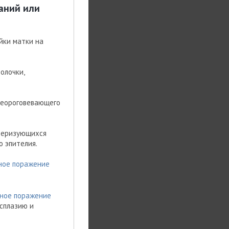
аний или
йки матки на
олочки,
 неороговевающего
ктеризующихся
 эпителия.
ьное поражение
льное поражение
исплазию и