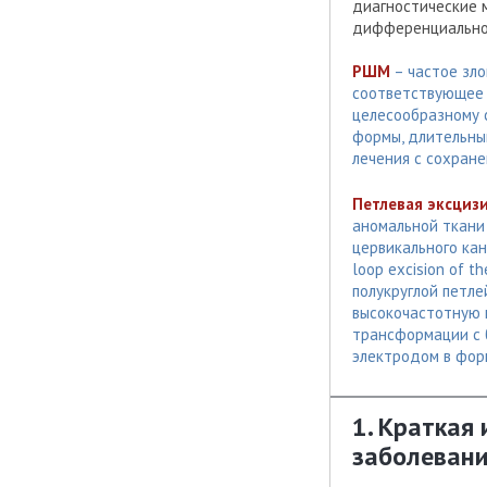
диагностические 
дифференциальной
РШМ
– частое зло
соответствующее 
целесообразному с
формы, длительны
лечения с сохран
Петлевая эксциз
аномальной ткани
цервикального кан
loop excision of 
полукруглой петле
высокочастотную 
трансформации с б
электродом в фор
1. Краткая
заболевани