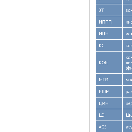
ЗТ
зо
ИППП
ин
ИЦН
ис
КС
ко
ко
КОК
хи
(ф
МПЭ
мн
РШМ
ра
ЦИН
це
ЦЭ
Ци
AGS
aty