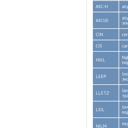
ASC-H
aty
aty
ASCUS
эп
CIN
cer
CIS
car
hi
HSIL
по
loo
LEEP
эк
la
LLETZ
тр
lo
LSIL
по
neg
NILM