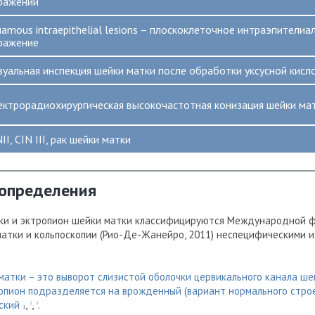
ражений
uamous intraepithelial lesions – плоскоклеточное интраэпителиа
ражение
зуальная инспекция шейки матки после обработки уксусной кисл
ектрорадиохирургическая высокочастотная конизация шейки ма
II, CIN III, рак шейки матки
 определения
ки и эктропион шейки матки классифицируются Международной 
матки и кольпоскопии (Рио-Де-Жанейро, 2011) неспецифическими 
матки – это выворот слизистой оболочки цервикального канала ше
ропион подразделяется на врожденный (вариант нормального стро
еский
,
,
.
2
3
1