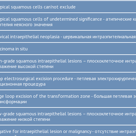
pical squamous cells can'not exclude
pical squamous cells of undetermined significance - атипические 
ителия неясного значения
vical intraepithelial neoplasia - цервикальная интраэпителиальна
cinoma in situ
gh-grade squamous intraepithelial lesions – плоскоклеточное инт
ражение высокой степени
p electrosurgical excision procedure - петлевая электрохирургиче
сцизионная процедура
rge loop excision of the transformation zone - большая петлевая 
ансформации
w-grade squamous intraepithelial lesions – плоскоклеточное инт
ражение низкой степени
ative for intraepithelial lesion or malignancy - отсутствие интр