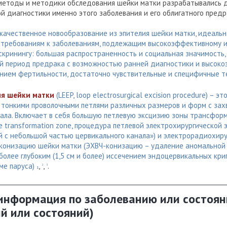
методы и методики обследования шейки матки разрабатывались д
 диагностики именно этого заболевания и его облигатного предр
качественное новообразование из эпителия шейки матки, идеальн
требованиям к заболеваниям, подлежащим высокоэффективному и
кринингу: большая распространенность и социальная значимость,
й период предрака с возможностью ранней диагностики и высок
ением фертильности, достаточно чувствительные и специфичные 
ия шейки матки
(LEEP, loop electrosurgical excision procedure) – э
 тонкими проволочными петлями различных размеров и форм с зах
ала. Включает в себя большую петлевую эксцизию зоны трансформа
the transformation zone, процедура петлевой электрохирургической 
й с небольшой частью цервикального канала») и электрорадиохир
конизацию шейки матки (ЭХВЧ-конизацию – удаление аномальной
олее глубоким (1,5 см и более) иссечением эндоцервикальных кр
ме паруса)
,
,
.
2
3
1
 информация по заболеванию или состоян
й или состояний)