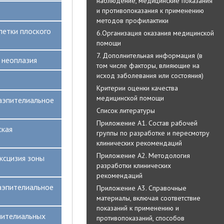
наблюдение, медицинские показания
и противопоказания к применению
методов профилактики
клетки плоского
6.Организация оказания медицинской
помощи
7. Дополнительная информация (в
я неоплазия
том числе факторы, влияющие на
исход заболевания или состояния)
Критерии оценки качества
медицинской помощи
раэпителиальное
Список литературы
Приложение А1. Состав рабочей
ская
группы по разработке и пересмотру
клинических рекомендаций
Приложение А2. Методология
эксцизия зоны
разработки клинических
рекомендаций
раэпителиальное
Приложение А3. Справочные
материалы, включая соответствие
показаний к применению и
аэпителиальных
противопоказаний, способов