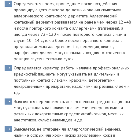
Определяется время, прошедшее после воздействия
провоцирующего фактора до возникновения симптомов
аллергического контактного дерматита. Аллергический
контактный дерматит развивается не ранее чем через 12–48
ч после повторного контакта с аллергенами (гаптенами), а
иногда через 72–120 ч после повторного контакта с ним и
спустя 10–14 суток и более после первичного контакта с
предполагаемым аллергеном. Так, неомицин, никель,
парафенилендиамин могут вызывать поздние отсроченные
реакции спустя несколько суток.
Определяется характер работы, наличие профессиональных
вредностей: пациенты могут указывать на длительный и
постоянный контакт с лаками, красками, детергентами,
лекарственными препаратами, изделиями из резины, клеем и
т.д.
Выясняется переносимость лекарственных средств: пациенты
могут указывать на наличие в анамнезе непереносимости
различных лекарственных средств: антибиотиков, местных
анестетиков, сульфаниламидов и др.
Выясняется, не отягощен ли аллергологический анамнез,
наличие острых или хронических заболеваний кожи в