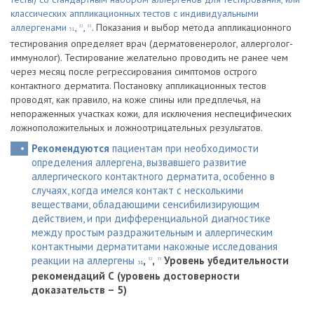
классических аппликационных тестов с индивидуальными
аллергенами
,
,
. Показания и выбор метода аппликационного
32
33
31
тестирования определяет врач (дерматовенеролог, аллерголог-
иммунолог). Тестирование желательно проводить не ранее чем
через месяц после регрессирования симптомов острого
контактного дерматита. Постановку аппликационных тестов
проводят, как правило, на коже спины или предплечья, на
непораженных участках кожи, для исключения неспецифических
ложноположительных и ложноотрицательных результатов.
Рекомендуются
пациентам при необходимости
определения аллергена, вызвавшего развитие
аллергического контактного дерматита, особенно в
случаях, когда имелся контакт с несколькими
веществами, обладающими сенсибилизирующим
действием, и при дифференциальной диагностике
между простым раздражительным и аллергическим
контактными дерматитами накожные исследования
реакции на аллергены
,
,
Уровень убедительности
32
33
31
рекомендаций С (уровень достоверности
доказательств – 5)