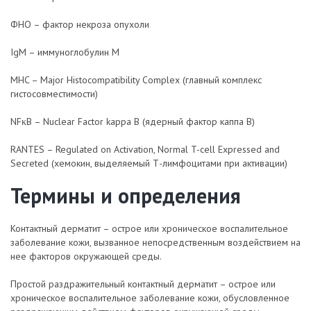
ФНО – фактор некроза опухоли
IgM – иммуноглобулин M
MHC – Major Histocompatibility Complex (главный комплекс
гистосовместимости)
NFκB – Nuclear Factor kappa B (ядерный фактор каппа В)
RANTES – Regulated on Activation, Normal T-cell Expressed and
Secreted (хемокин, выделяемый Т-лимфоцитами при активации)
Термины и определения
Контактный дерматит – острое или хроническое воспалительное
заболевание кожи, вызванное непосредственным воздействием на
нее факторов окружающей среды.
Простой раздражительный контактный дерматит – острое или
хроническое воспалительное заболевание кожи, обусловленное