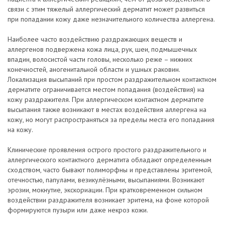
связи с этим тяжелый аллергический дерматит может развиться
при попадании кожу даже незначительного количества аллергена.
Наиболее часто воздействию раздражающих веществ и
аллергенов подвержена кожа лица, рук, шеи, подмышечных
впадин, волосистой части головы, несколько реже – нижних
конечностей, аногенитальной области и ушных раковин.
Локализация высыпаний при простом раздражительном контактном
дерматите ограничивается местом попадания (воздействия) на
кожу раздражителя. При аллергическом контактном дерматите
высыпания также возникают в местах воздействия аллергена на
кожу, но могут распространяться за пределы места его попадания
на кожу.
Клинические проявления острого простого раздражительного и
аллергического контактного дерматита обладают определенным
сходством, часто бывают полиморфны и представлены эритемой,
отечностью, папулами, везикулёзными, высыпаниями. Возникают
эрозии, мокнутие, экскориации. При кратковременном сильном
воздействии раздражителя возникает эритема, на фоне которой
формируются пузыри или даже некроз кожи.