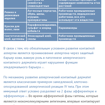
семейства
содержащие компоненты этих
сложноцветных
растений
Латексные перчатки,
Работники промышленных
Резина и
обувь, шины,
производств, медицинские
резиновые
игрушки,
работники, все, кто
изделия
презервативы
использует эти вещества
Парафенилендиамин,
Краски для
сульфат и хлорид
Парикмахеры
волос, лаки
кобальта
Синтетический
Эпоксидный клей,
Работники промышленных
клей, адгезивы
смолы
производств
В связи с тем, что обязательным условием развития контактной
аллергии является проникновение аллергена через защитный
барьер кожи, важную роль в патогенезе аллергического
контактного дерматита играет нарушение функции
эпидермального барьера
.
17
По механизму развития аллергический контактный дерматит
является классическим примером замедленной, клеточно-
опосредованной аллергической реакции IV типа. При этом
иммунный ответ условно разделяют на 2 фазы: афферентную и
эфферентную
. Во время афферентной фазы гаптены, которые
18
являются низкомолекулярными антигенами, впервые контактируют