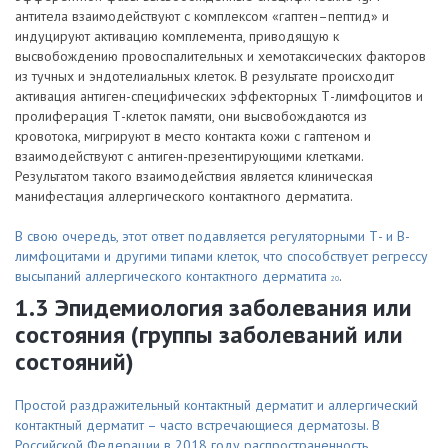
антитела взаимодействуют с комплексом «гаптен–пептид» и
индуцируют активацию комплемента, приводящую к
высвобождению провоспалительных и хемотаксических факторов
из тучных и эндотелиальных клеток. В результате происходит
активация антиген-специфических эффекторных Т-лимфоцитов и
пролиферация Т-клеток памяти, они высвобождаются из
кровотока, мигрируют в место контакта кожи с гаптеном и
взаимодействуют с антиген-презентирующими клетками.
Результатом такого взаимодействия является клиническая
манифестация аллергического контактного дерматита.
В свою очередь, этот ответ подавляется регуляторными Т- и В-
лимфоцитами и другими типами клеток, что способствует регрессу
высыпаний аллергического контактного дерматита
.
20
1.3 Эпидемиология заболевания или
состояния (группы заболеваний или
состояний)
Простой раздражительный контактный дерматит и аллергический
контактный дерматит – часто встречающиеся дерматозы. В
Российской Федерации в 2018 году распространенность