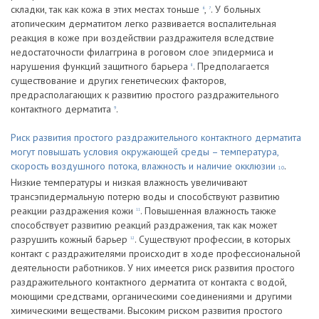
складки, так как кожа в этих местах тоньше
,
. У больных
6
7
атопическим дерматитом легко развивается воспалительная
реакция в коже при воздействии раздражителя вследствие
недостаточности филаггрина в роговом слое эпидермиса и
нарушения функций защитного барьера
. Предполагается
8
существование и других генетических факторов,
предрасполагающих к развитию простого раздражительного
контактного дерматита
.
9
Риск развития простого раздражительного контактного дерматита
могут повышать условия окружающей среды – температура,
скорость воздушного потока, влажность и наличие окклюзии
.
10
Низкие температуры и низкая влажность увеличивают
трансэпидермальную потерю воды и способствуют развитию
реакции раздражения кожи
. Повышенная влажность также
11
способствует развитию реакций раздражения, так как может
разрушить кожный барьер
. Существуют профессии, в которых
12
контакт с раздражителями происходит в ходе профессиональной
деятельности работников. У них имеется риск развития простого
раздражительного контактного дерматита от контакта с водой,
моющими средствами, органическими соединениями и другими
химическими веществами. Высоким риском развития простого