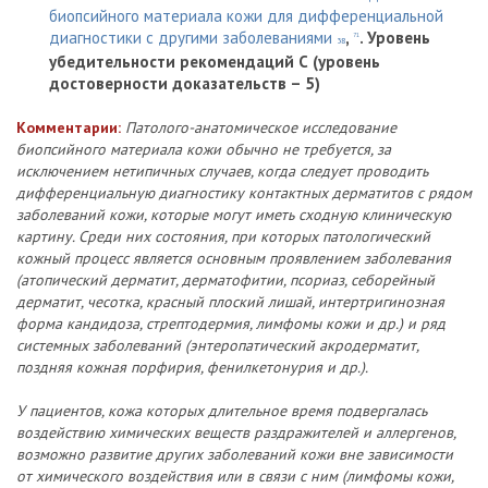
биопсийного материала кожи для дифференциальной
диагностики с другими заболеваниями
,
.
Уровень
71
38
убедительности рекомендаций С (уровень
достоверности доказательств – 5)
Комментарии:
Патолого-анатомическое исследование
биопсийного материала кожи обычно не требуется, за
исключением нетипичных случаев, когда следует проводить
дифференциальную диагностику контактных дерматитов с рядом
заболеваний кожи, которые могут иметь сходную клиническую
картину. Среди них состояния, при которых патологический
кожный процесс является основным проявлением заболевания
(атопический дерматит, дерматофитии, псориаз, себорейный
дерматит, чесотка, красный плоский лишай, интертригинозная
форма кандидоза, стрептодермия, лимфомы кожи и др.) и ряд
системных заболеваний (энтеропатический акродерматит,
поздняя кожная порфирия, фенилкетонурия и др.).
У пациентов, кожа которых длительное время подвергалась
воздействию химических веществ раздражителей и аллергенов,
возможно развитие других заболеваний кожи вне зависимости
от химического воздействия или в связи с ним (лимфомы кожи,