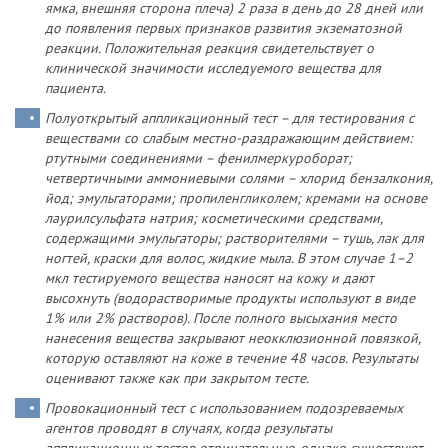
ямка, внешняя сторона плеча) 2 раза в день до 28 дней или
до появления первых признаков развития экзематозной
реакции. Положительная реакция свидетельствует о
клинической значимости исследуемого вещества для
пациента.
Полуоткрытый аппликационный тест – для тестирования с
веществами со слабым местно-раздражающим действием:
ртутными соединениями – фенилмеркуроборат;
четвертичными аммониевыми солями – хлорид бензалкония,
йод; эмульгаторами; пропиленгликолем; кремами на основе
лаурилсульфата натрия; косметическими средствами,
содержащими эмульгаторы; растворителями – тушь, лак для
ногтей, краски для волос, жидкие мыла. В этом случае 1–2
мкл тестируемого вещества наносят на кожу и дают
высохнуть (водорастворимые продукты используют в виде
1% или 2% растворов). После полного высыхания место
нанесения вещества закрывают неокклюзионной повязкой,
которую оставляют на коже в течение 48 часов. Результаты
оценивают также как при закрытом тесте.
Провокационный тест с использованием подозреваемых
агентов проводят в случаях, когда результаты