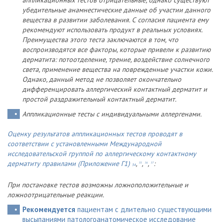
аппликационных тестов отрицательные, однако существуют
убедительные анамнестические данные об участии данного
вещества в развитии заболевания. С согласия пациента ему
рекомендуют использовать продукт в реальных условиях.
Преимущества этого теста заключаются в том, что
воспроизводятся все факторы, которые привели к развитию
дерматита: потоотделение, трение, воздействие солнечного
света, применение вещества на поврежденные участки кожи.
Однако, данный метод не позволяет окончательно
дифференцировать аллергический контактный дерматит и
простой раздражительный контактный дерматит.
Аппликационные тесты с индивидуальными аллергенами.
Оценку результатов аппликационных тестов проводят в
соответствии с установленными Международной
исследовательской группой по аллергическому контактному
дерматиту правилами (Приложение Г1)
,
,
,
:
35
36
37
34
При постановке тестов возможны ложноположительные и
ложноотрицательные реакции.
Рекомендуется
пациентам с длительно существующими
высыпаниями патологоанатомическое исследование