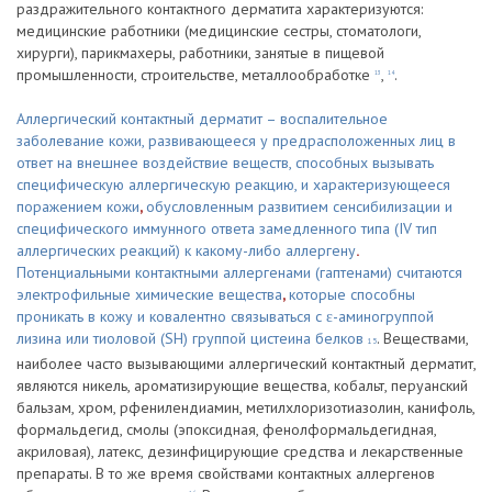
раздражительного контактного дерматита характеризуются:
медицинские работники (медицинские сестры, стоматологи,
хирурги), парикмахеры, работники, занятые в пищевой
промышленности, строительстве, металлообработке
,
.
13
14
Аллергический контактный дерматит – воспалительное
заболевание кожи, развивающееся у предрасположенных лиц в
ответ на внешнее воздействие веществ, способных вызывать
специфическую аллергическую реакцию, и характеризующееся
поражением кожи
,
обусловленным развитием сенсибилизации и
специфического иммунного ответа замедленного типа (IV тип
аллергических реакций) к какому-либо аллергену
.
Потенциальными контактными аллергенами (гаптенами) считаются
электрофильные химические вещества
,
которые способны
проникать в кожу и ковалентно связываться с ε-аминогруппой
лизина или тиоловой (SH) группой цистеина белков
. Веществами,
15
наиболее часто вызывающими аллергический контактный дерматит,
являются никель, ароматизирующие вещества, кобальт, перуанский
бальзам, хром, pфенилендиамин, метилхлоризотиазолин, канифоль,
формальдегид, смолы (эпоксидная, фенолформальдегидная,
акриловая), латекс, дезинфицирующие средства и лекарственные
препараты. В то же время свойствами контактных аллергенов