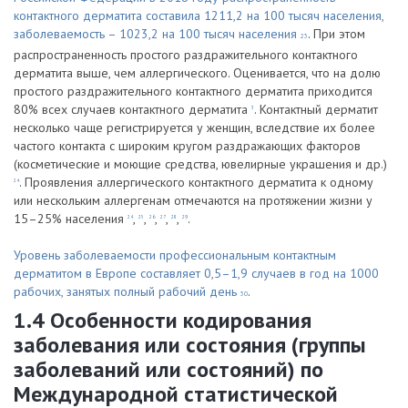
контактного дерматита составила 1211,2 на 100 тысяч населения,
заболеваемость – 1023,2 на 100 тысяч населения
. При этом
23
распространенность простого раздражительного контактного
дерматита выше, чем аллергического. Оценивается, что на долю
простого раздражительного контактного дерматита приходится
80% всех случаев контактного дерматита
. Контактный дерматит
3
несколько чаще регистрируется у женщин, вследствие их более
частого контакта с широким кругом раздражающих факторов
(косметические и моющие средства, ювелирные украшения и др.)
. Проявления аллергического контактного дерматита к одному
24
или нескольким аллергенам отмечаются на протяжении жизни у
15–25% населения
,
,
,
,
,
.
24
25
26
27
28
29
Уровень заболеваемости профессиональным контактным
дерматитом в Европе составляет 0,5–1,9 случаев в год на 1000
рабочих, занятых полный рабочий день
.
30
1.4 Особенности кодирования
заболевания или состояния (группы
заболеваний или состояний) по
Международной статистической