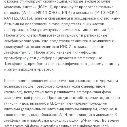
с кожей, стимулируют кератиноциты, которые экспрессируют
молекулы адгезии (ICAM-1), продуцируют провоспалительные
цитокины (ИЛ-1-α, ИЛ-1β, ФНО-α, ИЛ-6) и хемокины (IP-10, MCP-1,
RANTES, CCL18). Гаптены связываются в эпидермисе с клеточными
белками на поверхности антигенпредставляющих клеток
Лангерганса, образуя иммунные комплексы гаптен-пептид
,
.
19
20
После этого клетки Лангерганса мигрируют в регионарные
лимфатические узлы, где представляют антиген в комплексе с
молекулой гистосовместимости MHC 2-го класса наивным Т-
лимфоцитам
,
. После этого наивные Т-лимфоциты
21
22
пролиферируют и дифференцируются в эффекторные
Тлимфоциты, приобретающие специфичность к данному антигену,
и затем выходят в кровоток.
Клинические проявления аллергического контактного дерматита
возникают после повторного контакта кожи с аллергеном
(гаптеном), вследствие чего развивается эфферентная фаза
аллергической реакции. Происходит высвобождение эндогенных
гликолипидов, вызванное CD1+-антиген-презентирующими
клетками (дендритными клетками) клеткам-киллерам, которые, в
свою очередь, высвобождают ИЛ-4, что приводит к активации В-
лимфоцитов и выработке циркулирующих IgM-антител. Во время
эфферентной фазы высвобожденные специфические IgM-