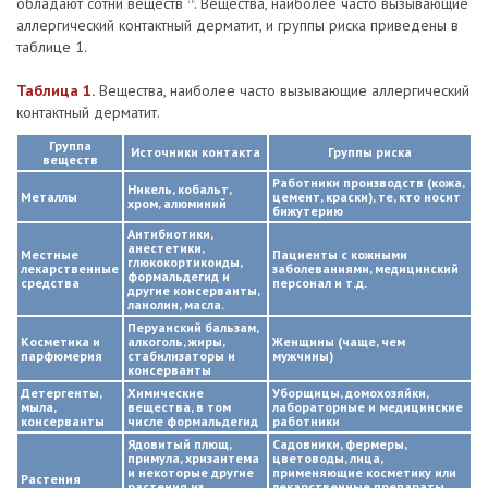
обладают сотни веществ
. Вещества, наиболее часто вызывающие
16
аллергический контактный дерматит, и группы риска приведены в
таблице 1.
Таблица 1.
Вещества, наиболее часто вызывающие аллергический
контактный дерматит.
Группа
Источники контакта
Группы риска
веществ
Работники производств (кожа,
Никель, кобальт,
Металлы
цемент, краски), те, кто носит
хром, алюминий
бижутерию
Антибиотики,
анестетики,
Местные
Пациенты с кожными
глюкокортикоиды,
лекарственные
заболеваниями, медицинский
формальдегид и
средства
персонал и т.д.
другие консерванты,
ланолин, масла.
Перуанский бальзам,
Косметика и
алкоголь, жиры,
Женщины (чаще, чем
парфюмерия
стабилизаторы и
мужчины)
консерванты
Детергенты,
Химические
Уборщицы, домохозяйки,
мыла,
вещества, в том
лабораторные и медицинские
консерванты
числе формальдегид
работники
Ядовитый плющ,
Садовники, фермеры,
примула, хризантема
цветоводы, лица,
и некоторые другие
применяющие косметику или
Растения
растения из
лекарственные препараты,