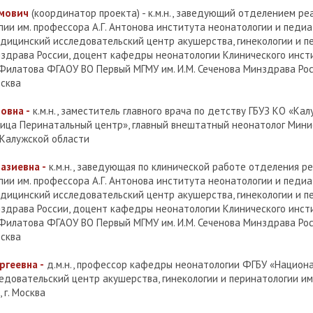
мович
(координатор проекта) - к.м.н., заведующий отделением ре
пии им. профессора А.Г. Антонова института неонатологии и педи
дицинский исследовательский центр акушерства, гинекологии и пе
инздрава России, доцент кафедры неонатологии Клинического инст
 Филатова ФГАОУ ВО Первый МГМУ им. И.М. Сеченова Минздрава Рос
осква
овна -
к.м.н., заместитель главного врача по детству ГБУЗ КО «Ка
ница Перинатальный центр», главный внештатный неонатолог Мин
Калужской области
азиевна -
к.м.н., заведующая по клинической работе отделения р
пии им. профессора А.Г. Антонова института неонатологии и педи
дицинский исследовательский центр акушерства, гинекологии и пе
инздрава России, доцент кафедры неонатологии Клинического инст
 Филатова ФГАОУ ВО Первый МГМУ им. И.М. Сеченова Минздрава Рос
осква
ргеевна -
д.м.н., профессор кафедры неонатологии ФГБУ «Национ
довательский центр акушерства, гинекологии и перинатологии им. 
 г. Москва