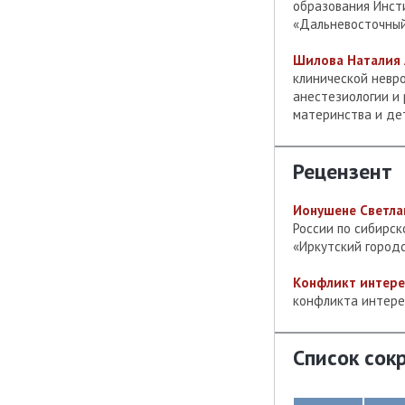
образования Инст
«Дальневосточный
Шилова Наталия 
клинической невро
анестезиологии и
материнства и дет
Рецензент
Ионушене Светла
России по сибирс
«Иркутский город
Конфликт интере
конфликта интере
Список сок