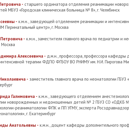
Петровича -
старшего ординатора отделения реанимации новор
ей МБУЗ «Городская клиническая больница № 8», г. Челябинск
сеевны -
к.м.н., заведующей отделением реанимации и интенсивн
М Перинатальный центр», г. Москва
 Петровича -
к.м.н., заместителя главного врача по педиатрии и н
. Москва
адимира Алексеевича -
д.м.н., профессора, профессора кафедры 
интенсивной терапии ФДПО ФГБОУ ВО РНИМУ им. Н.И. Пирогова Мин
Николаевича -
заместитель главного врача по неонатологии ГБУЗ
ербург
ида Галимовича -
к.м.н., заведующего отделением анестезиолог
пии новорожденных и недоношенных детей № 2 ГБУЗ СО «ОДКБ № 
ологии-реаниматологии ФПК и ПП УГМУ, эксперта Росздравнадзор
онатология», г. Екатеринбург
иды Анатольевны -
к.м.н., доцент кафедры дополнительного про