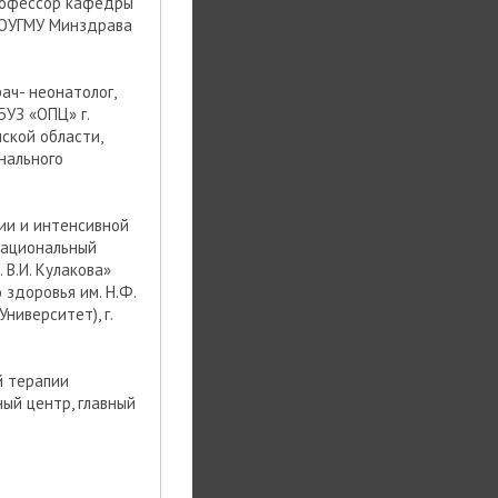
профессор кафедры
 ЮУГМУ Минздрава
рач- неонатолог,
УЗ «ОПЦ» г.
ской области,
нального
ии и интенсивной
Национальный
В.И. Кулакова»
здоровья им. Н.Ф.
ниверситет), г.
й терапии
ый центр, главный