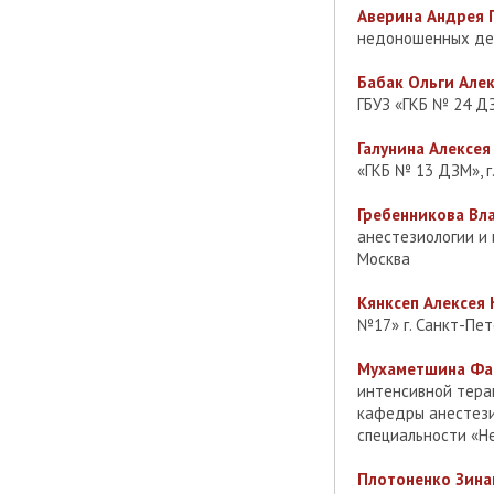
Аверина Андрея 
недоношенных дет
Бабак Ольги Алек
ГБУЗ «ГКБ № 24 ДЗ
Галунина Алексея
«ГКБ № 13 ДЗМ», г
Гребенникова Вл
анестезиологии и 
Москва
Кянксеп Алексея 
№17» г. Санкт-Пет
Мухаметшина Фар
интенсивной тера
кафедры анестези
специальности «Не
Плотоненко Зина