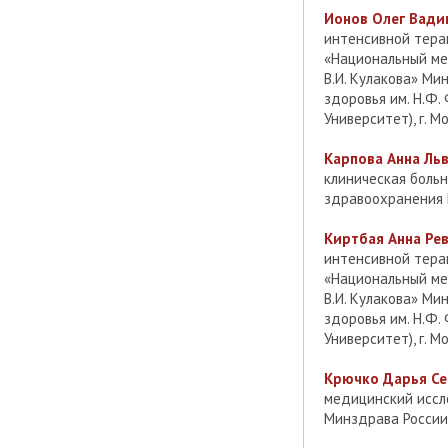
Ионов Олег Вади
интенсивной тера
«Национальный ме
В.И. Кулакова» М
здоровья им. Н.Ф.
Университет), г. М
Карпова Анна Льв
клиническая боль
здравоохранения 
Киртбая Анна Рев
интенсивной тера
«Национальный ме
В.И. Кулакова» М
здоровья им. Н.Ф.
Университет), г. М
Крючко Дарья Се
медицинский иссле
Минздрава России,