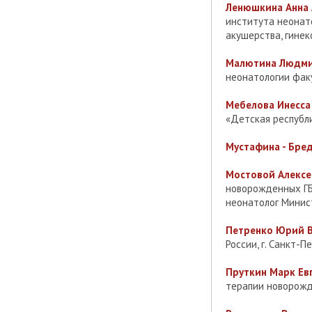
Ленюшкина Анна 
института неонат
акушерства, гинек
Малютина Людмил
неонатологии фак
Мебелова Инесса 
«Детская республ
Мустафина - Бре
Мостовой Алексе
новорожденных ГБ
неонатолог Минис
Петренко Юрий В
России, г. Санкт-П
Пруткин Марк Евг
терапии новорожд