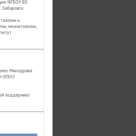
ации ФГБОУ ВО
. Хабаровск
атологии и
ии, неонатологии,
ститут
толог Минздрава
Н ОГБУЗ
вой поддержки/