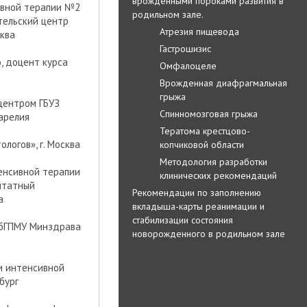
врожденными пороками развития в
ивной терапии №2
родильном зале.
тельский центр
Атрезия пищевода
сква
Гастрошизис
, доцент курса
Омфалоцеле
Врожденная диафрагмальная
грыжа
центром ГБУЗ
Спинномозговая грыжа
арелия
Тератома крестцово-
логов», г. Москва
копчиковой области
Методология разработки
енсивной терапии
клинических рекомендаций
штатный
Рекомендации по заполнению
а
вкладыша-карты реанимации и
стабилизации состояния
СПбГПМУ Минздрава
новорожденного в родильном зале
и интенсивной
бург