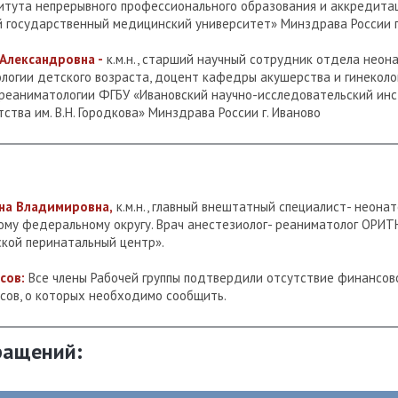
итута непрерывного профессионального образования и аккредит
 государственный медицинский университет» Минздрава России г
Александровна -
к.м.н., старший научный сотрудник отдела неон
логии детского возраста, доцент кафедры акушерства и гинеколог
 реаниматологии ФГБУ «Ивановский научно-исследовательский ин
ства им. В.Н. Городкова» Минздрава России г. Иваново
на Владимировна,
к.м.н., главный внештатный специалист- неона
кому федеральному округу. Врач анестезиолог- реаниматолог ОРИТ
ской перинатальный центр».
сов:
Все члены Рабочей группы подтвердили отсутствие финансо
сов, о которых необходимо сообщить.
ращений: