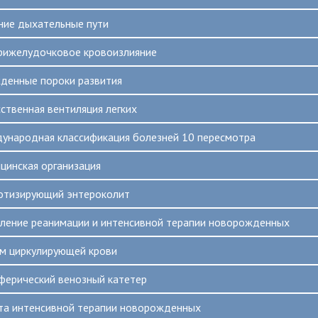
ние дыхательные пути
рижелудочковое кровоизлияние
денные пороки развития
сственная вентиляция легких
ународная классификация болезней 10 пересмотра
цинская организация
отизирующий энтероколит
ление реанимации и интенсивной терапии новорожденных
м циркулирующей крови
ферический венозный катетер
та интенсивной терапии новорожденных