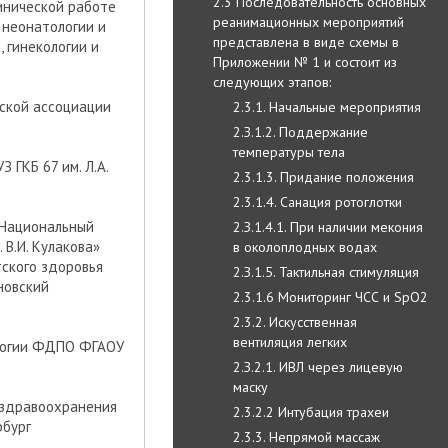
2.3 Последовательность основных
инической работе
реанимационных мероприятий
 неонатологии и
представлена в виде схемы в
 гинекологии и
Приложении № 1 и состоит из
следующих этапов:
йской ассоциации
2.3.1. Начальные мероприятия
2.З.1.2. Поддержание
температуры тела
З ГКБ 67 им. Л.А.
2.3.1.3. Придание положения
2.3.1.4. Санация ротоглотки
«Национальный
2.З.1.4.1. При наличии мекония
В.И. Кулакова»
в околоплодных водах
ского здоровья
2.З.1.5. Тактильная стимуляция
новский
2.3.1.6 Мониторинг ЧСС и SpO2
2.3.2. Искусственная
вентиляция легких
ологии ФДПО ФГАОУ
2.З.2.1. ИВЛ через лицевую
маску
 здравоохранения
2.3.2.2 Интубация трахеи
рбург
2.3.3. Непрямой массаж