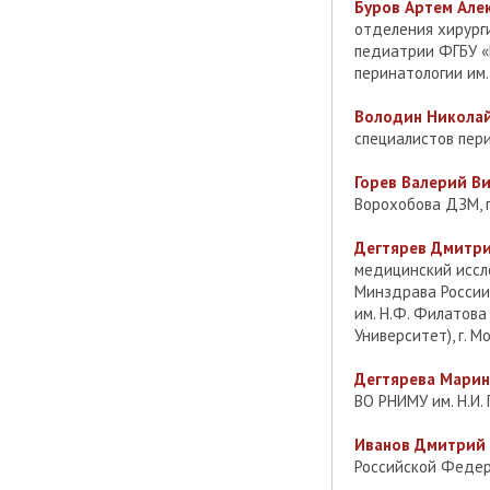
Буров Артем Але
отделения хирург
педиатрии ФГБУ «
перинатологии им. 
Володин Николай
специалистов пери
Горев Валерий В
Ворохобова ДЗМ, г
Дегтярев Дмитри
медицинский иссле
Минздрава России
им. Н.Ф. Филатова
Университет), г. М
Дегтярева Марин
ВО РНИМУ им. Н.И.
Иванов Дмитрий 
Российской Федер