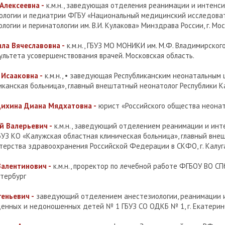
Алексеевна -
к.м.н., заведующая отделения реанимации и интенс
ологии и педиатрии ФГБУ «Национальный медицинский исследова
ологии и перинатологии им. В.И. Кулакова» Минздрава России, г. Мо
а Вячеславовна -
к.м.н., ГБУЗ МО МОНИКИ им. М.Ф. Владимирского
ультета усовершенствования врачей. Московская область.
Исааковна -
к.м.н., • заведующая Республиканским неонатальным 
иканская больница», главный внештатный неонатолог Республики К
дихина Диана Мядхатовна -
юрист «Российского общества неонато
й Валерьевич -
к.м.н., заведующий отделением реанимации и инт
УЗ КО «Калужская областная клиническая больница», главный вне
терства здравоохранения Российской Федерации в СКФО, г. Калуг
алентинович -
к.м.н., проректор по лечебной работе ФГБОУ ВО 
етербург
еньевич -
заведующий отделением анестезиологии, реанимации 
енных и недоношенных детей № 1 ГБУЗ СО ОДКБ № 1, г. Екатерин