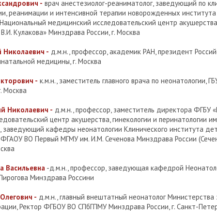
ксандрович -
врач анестезиолог-реаниматолог, заведующий по кл
ии, реанимации и интенсивной терапии новорожденных института
Национальный медицинский исследовательский центр акушерства,
В.И. Кулакова» Минздрава России, г. Москва
 Николаевич -
д.м.н., профессор, академик РАН, президент Росси
натальной медицины, г. Москва
икторович -
к.м.н., заместитель главного врача по неонатологии, ГБУ
. Москва
й Николаевич -
д.м.н., профессор, заместитель директора ФГБУ 
довательский центр акушерства, гинекологии и перинатологии им. 
, заведующий кафедры неонатологии Клинического института дет
 ФГАОУ ВО Первый МГМУ им. И.М. Сеченова Минздрава России (Сече
осква
а Васильевна
-д.м.н., профессор, заведующая кафедрой Неонат
 Пирогова Минздрава Россини
Олегович -
д.м.н., главный внештатный неонатолог Министерства
ации, Ректор ФГБОУ ВО СПбГПМУ Минздрава России, г. Санкт-Пете