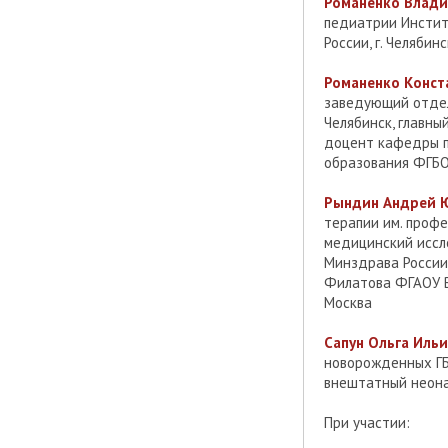
Романенко Влади
педиатрии Инстит
России, г. Челябинс
Романенко Конст
заведующий отдел
Челябинск, главн
доцент кафедры п
образования ФГБО
Рындин Андрей Ю
терапии им. проф
медицинский иссле
Минздрава России
Филатова ФГАОУ ВО
Москва
Сапун Ольга Ильи
новорожденных ГБ
внештатный неонат
При участии: