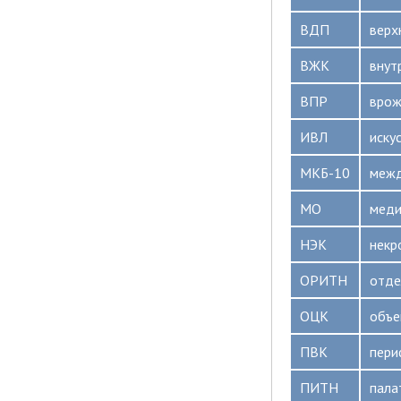
ВДП
верх
ВЖК
внут
ВПР
врож
ИВЛ
иску
МКБ-10
межд
МО
меди
НЭК
некр
ОРИТН
отде
ОЦК
объе
ПВК
пери
ПИТН
пала