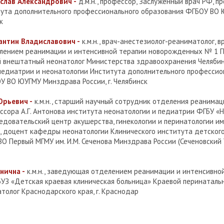
слав Александрович -
д.м.н., профессор, Заслуженный врач РФ, 
ута дополнительного профессионального образования ФГБОУ ВО
к
антин Владиславович -
к.м.н., врач-анестезиолог-реаниматолог, в
ением реанимации и интенсивной терапии новорожденных № 1 ГБ
ый внештатный неонатолог Министерства здравоохранения Челябин
едиатрии и неонатологии Института дополнительного профессио
У ВО ЮУГМУ Минздрава России, г. Челябинск
рьевич -
к.м.н., старший научный сотрудник отделения реанимац
ессора А.Г. Антонова института неонатологии и педиатрии ФГБУ «
довательский центр акушерства, гинекологии и перинатологии им. 
, доцент кафедры неонатологии Клинического института детского 
 Первый МГМУ им. И.М. Сеченова Минздрава России (Сеченовский У
нична -
к.м.н., заведующая отделением реанимации и интенсивно
УЗ «Детская краевая клиническая больница» Краевой перинатальн
олог Краснодарского края, г. Краснодар