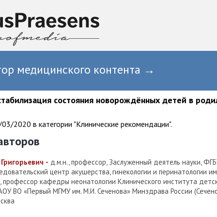
тор медицинского контента →
стабилизация состояния новорождённых детей в роди
03/2020 в категории "Клинические рекомендации".
авторов
 Григорьевич
-
д.м.н., профессор, Заслуженный деятель науки, ФГ
довательский центр акушерства, гинекологии и перинатологии им. 
, профессор кафедры неонатологии Клинического института детск
ОУ ВО «Первый МГМУ им. М.И. Сеченова» Минздрава России (Сечен
осква