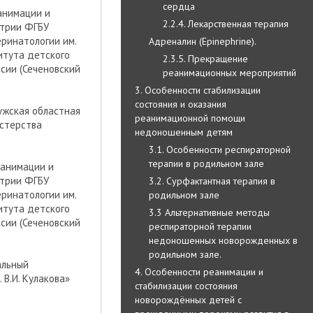
сердца
анимации и
2.2.4. Лекарственная терапия
атрии ФГБУ
ринатологии им.
Адреналин (Epinephrine).
итута детского
2.3.5. Прекращение
сии (Сеченовский
реанимационных мероприятий
3. Особенности стабилизации
состояния и оказания
лужская областная
реанимационной помощи
истерства
недоношенным детям
3.1. Особенности респираторной
терапии в родильном зале
еанимации и
атрии ФГБУ
3.2. Сурфактантная терапия в
ринатологии им.
родильном зале
итута детского
3.3 Альтернативные методы
сии (Сеченовский
респираторной терапии
недоношенных новорожденных в
родильном зале.
альный
4. Особенности реанимации и
В.И. Кулакова»
стабилизации состояния
новорождённых детей с