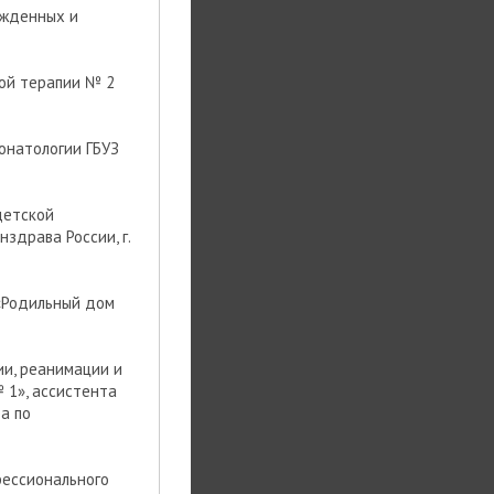
ожденных и
ой терапии № 2
еонатологии ГБУЗ
детской
здрава России, г.
 «Родильный дом
ии, реанимации и
1», ассистента
а по
фессионального