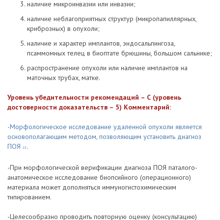
наличие микроинвазии или инвазии;
наличие неблагоприятных структур (микропапиллярных,
криброзных) в опухоли;
наличие и характер имплантов, эндосальпингоза,
псаммомных телец в биоптате брюшины, большом сальнике;
распространение опухоли или наличие имплантов на
маточных трубах, матке.
Уровень убедительности рекомендаций – С (уровень
достоверности доказательств – 5) Комментарий:
-Морфологическое исследование удаленной опухоли является
основополагающим методом, позволяющим установить диагноз
ПОЯ
.
18
-При морфологической верификации диагноза ПОЯ паталого-
анатомическое исследование биопсийного (операционного)
материала может дополняться иммуногистохимическим
типированием.
-Целесообразно проводить повторную оценку (консультацию)