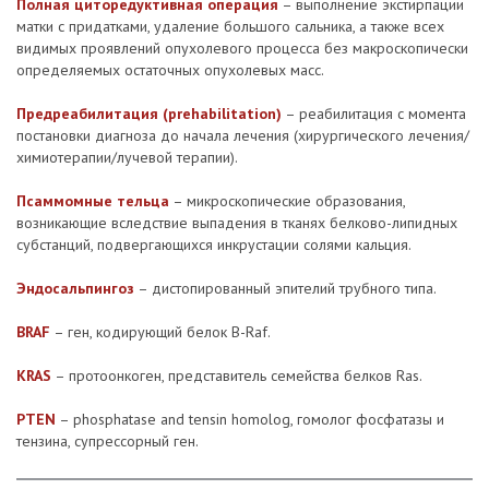
Полная циторедуктивная операция
– выполнение экстирпации
матки с придатками, удаление большого сальника, а также всех
видимых проявлений опухолевого процесса без макроскопически
определяемых остаточных опухолевых масс.
Предреабилитация (prehabilitation)
– реабилитация с момента
постановки диагноза до начала лечения (хирургического лечения/
химиотерапии/лучевой терапии).
Псаммомные тельца
– микроскопические образования,
возникающие вследствие выпадения в тканях белково-липидных
субстанций, подвергающихся инкрустации солями кальция.
Эндосальпингоз
– дистопированный эпителий трубного типа.
ВRAF
– ген, кодирующий белок В-Raf.
KRAS
– протоонкоген, представитель семейства белков Ras.
PTEN
– phosphatase and tensin homolog, гомолог фосфатазы и
тензина, супрессорный ген.