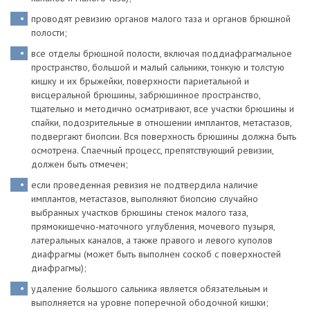
проводят ревизию органов малого таза и органов брюшной
полости;
все отделы брюшной полости, включая поддиафрагмальное
пространство, большой и малый сальники, тонкую и толстую
кишку и их брыжейки, поверхности париетальной и
висцеральной брюшины, забрюшинное пространство,
тщательно и методично осматривают, все участки брюшины и
спайки, подозрительные в отношении имплантов, метастазов,
подвергают биопсии. Вся поверхность брюшины должна быть
осмотрена. Спаечный процесс, препятствующий ревизии,
должен быть отмечен;
если проведенная ревизия не подтвердила наличие
имплантов, метастазов, выполняют биопсию случайно
выбранных участков брюшины стенок малого таза,
прямокишечно-маточного углубления, мочевого пузыря,
латеральных каналов, а также правого и левого куполов
диафрагмы (может быть выполнен соскоб с поверхностей
диафрагмы);
удаление большого сальника является обязательным и
выполняется на уровне поперечной ободочной кишки;