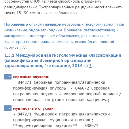
особенностей СПОЯ является способность к позднему
рецидивированию. Экстраовариальные рецидивы могут возникать
спустя 15–30 лет от начала заболевания.
Пограничные опухоли яичников несерозных гистологических типов
(муцинозные, эндометриоидные, Бреннера, светлоклеточные) –
как правило, односторонние образования, для которых не
характерны перитонеальные импланты, имеют благоприятный
прогноз
,
,
,
,
,
.
2
3
4
5
7
1
1.5.1.Международная гистологическая классификация
(классификация Всемирной организации
здравоохранения, 4-е издание, 2014 г.)
7
:
серозные опухоли:
- 8442/1 Серозная пограничная/атипически
пролиферирующая опухоль; - 8460/2 Серозная
пограничная опухоль – микропапиллярный вариант/
неинвазивная low grade серозная карцинома;
муцинозные опухоли:
- 8472/1 Муцинозная пограничная/атипически
пролиферирующая муцинозная опухоль; –
**эндометриоидные опухоли:** - 8380/1