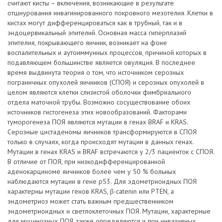
считают кисты – включения, возникающие в результате
отшнурования инвагинированного покровного мезотелия. Клетки в
кистах могут дифференцироваться как в трубный, так и в
эндоцервикальный эпителий. Основная масса гиперплазий
эпителия, покрывающего яичник, возникает на фоне
воспалительных и аутоиммунных процессов, причиной которых в
подавляющем большинстве является овуляция. В последнее
время выдвинута теория о том, что источником серозных
пограничных опухолей яичников (СПОЯ) и серозных опухолей в
целом являются клетки слизистой оболочки фимбриального
отдела маточной трубы. Возможно сосуществование обоих
источников гистогенеза этих новообразований. Факторами
туморогенеза ПОЯ являются мутации в генах BRAF и KRAS.
Серозные цистаденомы яичников трансформируются в СПОЯ
только в случаях, когда происходят мутации в данных генах.
Мутации в генах KRAS и BRAF встречаются у 2/3 пациенток с СПОЯ.
В отличие от ПОЯ, при низкодифференцированной
аденокарциноме яичников более чем у 50 % больных
наблюдаются мутации в гене р53. Для эдометриоидных ПОЯ
характерны мутации генов KRAS, β-catenin или PTEN, а
эндометриоз может стать важным предшественником
эндометриоидных и светлоклеточных ПОЯ. Мутации, характерные
для муцинозных ПОЯ, также определяются и при инвазивных