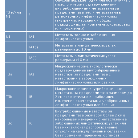
Опухоль поражает один или оба яичника с
гистологически подтвержденными
внутрибрюшинными метастазами за
T3 и/или
пределами таза и/или метастазами в
III
N1
регионарных лимфатических узлах
(внутренних, наружных и общих
подвздошных, запирательных, крестцовых
или поясничных)
Метастазы только в забрюшинных
N1
IIIA1
лимфатических узлах
Метастазы в лимфатических узлах
IIIA1(i)
размерами до 10 мм
Метастазы в лимфатических узлах
IIIA(ii)
размерами >10 мм
Микроскопические, гистологически
подтвержденные внутрибрюшинные
T3a
IIIA2
метастазы за пределами таза с
метастазами в забрюшинных
лимфатических узлах или без них
Макроскопические внутрибрюшинные
метастазы за пределами таза размером до
T3b
IIIB
2 см включительно в наибольшем
измерении с метастазами в забрюшинных
лимфатических узлах или без них
Внутрибрюшинные метастазы за
пределами таза размером более 2 см в
наибольшем измерении с метастазами в
T3с
IIIC
забрюшинных лимфатических узлах или
без них (включая распространение
опухоли на капсулу печени и селезенки
без поражения паренхимы органов)