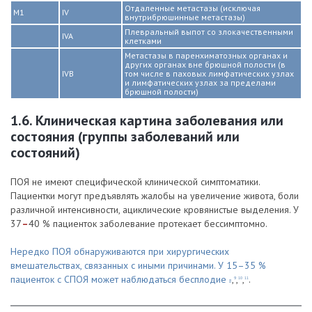
Отдаленные метастазы (исключая
M1
IV
внутрибрюшинные метастазы)
Плевральный выпот со злокачественными
IVA
клетками
Метастазы в паренхиматозных органах и
других органах вне брюшной полости (в
IVB
том числе в паховых лимфатических узлах
и лимфатических узлах за пределами
брюшной полости)
1.6. Клиническая картина заболевания или
состояния (группы заболеваний или
состояний)
ПОЯ не имеют специфической клинической симптоматики.
Пациентки могут предъявлять жалобы на увеличение живота, боли
различной интенсивности, ациклические кровянистые выделения. У
37
–
40 % пациенток заболевание протекает бессимптомно.
Нередко ПОЯ обнаруживаются при хирургических
вмешательствах, связанных с иными причинами. У 15–35 %
пациенток с СПОЯ может наблюдаться бесплодие
,
,
,
.
9
10
11
8