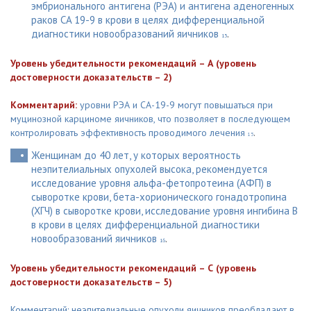
эмбрионального антигена (РЭА) и антигена аденогенных
раков CA 19-9 в крови в целях дифференциальной
диагностики новообразований яичников
.
15
Уровень убедительности рекомендаций – А (уровень
достоверности доказательств – 2)
Комментарий:
уровни РЭА и СА-19-9 могут повышаться при
муцинозной карциноме яичников, что позволяет в последующем
контролировать эффективность проводимого лечения
.
15
Женщинам до 40 лет, у которых вероятность
неэпителиальных опухолей высока, рекомендуется
исследование уровня альфа-фетопротеина (АФП) в
сыворотке крови, бета-хорионического гонадотропина
(ХГЧ) в сыворотке крови, исследование уровня ингибина B
в крови в целях дифференциальной диагностики
новообразований яичников
.
16
Уровень убедительности рекомендаций – С (уровень
достоверности доказательств – 5)
Комментарий: неэпителиальные опухоли яичников преобладают в