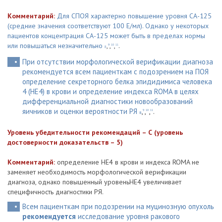
Комментарий:
Для СПОЯ характерно повышение уровня СА-125
(средние значения соответствуют 100 Е/мл). Однако у некоторых
пациентов концентрация СА-125 может быть в пределах нормы
или повышаться незначительно
,
,
,
.
9
10
11
8
При отсутствии морфологической верификации диагноза
рекомендуется всем пациенткам с подозрением на ПОЯ
определение секреторного белка эпидидимиса человека
4 (HE4) в крови и определение индекса ROMA в целях
дифференциальной диагностики новообразований
яичников и оценки вероятности РЯ
,
,
,
.
9
10
11
8
Уровень убедительности рекомендаций – С (уровень
достоверности доказательств – 5)
Комментарий:
определение HE4 в крови и индекса ROMA не
заменяет необходимость морфологической верификации
диагноза, однако повышенный уровеньНЕ4 увеличивает
специфичность диагностики РЯ.
Всем пациенткам при подозрении на муцинозную опухоль
рекомендуется
исследование уровня ракового