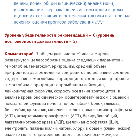
печени, почек, общий (клинический) анализ мочи,
исследование свертывающей системы крови в целях
оценки их состояния, определения тактики и алгоритма
лечения, оценки прогноза заболевания
,
,
,
.
9
10
11
8
Уровень убедительности рекомендаций – C (уровень
достоверности доказательств – 5)
Комментарий:
В общем (клиническом) анализе крови
развернутом целесообразна оценка следующих параметов -
гемоглобин, гематокрит, эритроциты, средний объем
эритроцитов,распределение эритроцитов по величине, среднее
содержание гемоглобина в эритроцитах, средняя концентрация
гемоглобина в эритроцитах, тромбоциты лейкоциты,
лейкоцитарная формула, скорость оседания эритроцитов; в
анализе крови биохимическом общетерапевтическом с оценкой
показателей функции печени, почек - общий белок, глюкоза,
билирубин, креатинин, мочевина, железо, аланинаминотрасфераза
(АЛТ), аспартатаминотрансфераза (АСТ), билирубин общий,
лактатаминотрансфераза (ЛДГ), щелочная фосфатаза (ЩФ),
электролиты плазмы (калий, натрий, хлор), в общем (клиническом)
анализе мочи - определение цвета, прозрачности мочи, ее