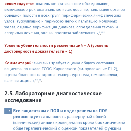
рекомендуется
тщательное физикальное обследование,
включающее ректовагинальное исследование, пальпацию органов
брюшной полости и всех групп периферических лимфатических
узлов, аускультацию и перкуссию легких, пальпацию молочных
желез, с целью верификации диагноза, определения тактики и
алгоритма лечения, оценки прогноза заболевания.
,
,
,
9
10
11
8
Уровень убедительности рекомендаций – А (уровень
достоверности доказательств – 1)
Комментарий:
внимания требует оценка общего состояния
пациентки по шкале ECOG, Карновского (см. приложение Г1-2),
оценка болевого синдрома, температуры тела, гемодинамики,
наличия асцита
,
,
,
.
9
10
11
8
2.3. Лабораторные диагностические
исследования
Все пациенткам с ПОЯ и подозрением на ПОЯ
рекомендуется
выполнять развернутый общий
(клинический) анализ крови, анализ крови биохимический
общетерапевтический с оценкой показателей функции