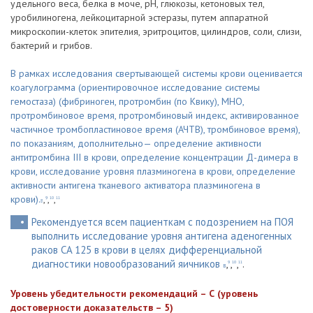
удельного веса, белка в моче, pH, глюкозы, кетоновых тел,
уробилиногена, лейкоцитарной эстеразы, путем аппаратной
микроскопии-клеток эпителия, эритроцитов, цилиндров, соли, слизи,
бактерий и грибов.
В рамках исследования свертывающей системы крови оценивается
коагулограмма (ориентировочное исследование системы
гемостаза) (фибриноген, протромбин (по Квику), МНО,
протромбиновое время, протромбиновый индекс, активированное
частичное тромбопластиновое время (АЧТВ), тромбиновое время),
по показаниям, дополнительно— определение активности
антитромбина III в крови, определение концентрации Д-димера в
крови, исследование уровня плазминогена в крови, определение
активности антигена тканевого активатора плазминогена в
крови).
,
,
,
9
10
11
8
Рекомендуется всем пациенткам с подозрением на ПОЯ
выполнить исследование уровня антигена аденогенных
раков CA 125 в крови в целях дифференциальной
диагностики новообразований яичников
,
,
,
.
9
10
11
8
Уровень убедительности рекомендаций – С (уровень
достоверности доказательств – 5)