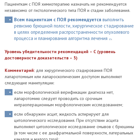
Пациенткам с ПОЯ химиотерапию назначать не рекомендуется
независимо от гистологического типа ПОЯ и стадии заболевания.
Всем пациенткам с ПОЯ рекомендуется
выполнить
ревизию брюшной полости, хирургическое стадирование
в целях определения распространенности опухолевого
процесса и планирования алгоритма лечения
.
13
Уровень убедительности рекомендаций – С (уровень
достоверности доказательств – 5)
Комментарий:
для хирургического стадирования ПОЯ
лапаротомным или лапароскопическим доступом выполняют
следующие манипуляции:
если морфологической верификации диагноза нет,
лапаротомию следует проводить со срочным
интраоперационным морфологическим исследованием;
если обнаружен асцит, жидкость аспирируют для
цитологического исследования. При отсутствии асцита
выполняют цитологическое исследование смывов с брюшины
(в том числе с ее диафрагмальной поверхности, латеральных
каналов и малого таза);