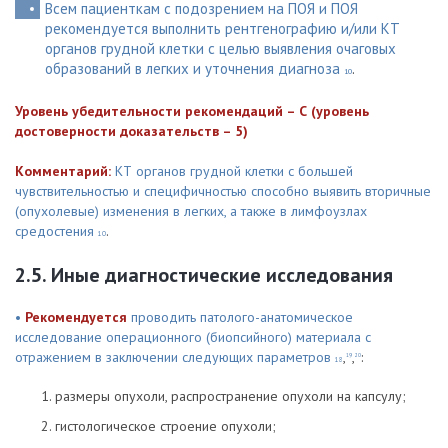
Всем пациенткам с подозрением на ПОЯ и ПОЯ
рекомендуется выполнить рентгенографию и/или КТ
органов грудной клетки с целью выявления очаговых
образований в легких и уточнения диагноза
.
10
Уровень убедительности рекомендаций – С (уровень
достоверности доказательств – 5)
Комментарий:
КТ органов грудной клетки с большей
чувствительностью и специфичностью способно выявить вторичные
(опухолевые) изменения в легких, а также в лимфоузлах
средостения
.
10
2.5. Иные диагностические исследования
•
Рекомендуется
проводить патолого-анатомическое
исследование операционного (биопсийного) материала с
отражением в заключении следующих параметров
,
,
:
19
20
18
размеры опухоли, распространение опухоли на капсулу;
гистологическое строение опухоли;