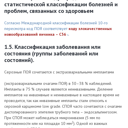
статистической классификации болезней и
проблем, связанных со здоровьем
Согласно Международной классификации болезней 10-го
пересмотра код ПОЯ соответствует
коду злокачественных
новообразований яичника – C56
.
6
1.5. Классификация заболевания или
состояния (группы заболеваний или
состояний).
Серозные ПОЯ сочетаются с экстраовариальными имплантами
(экстраовариальными очагами ПОЯ) в 30–38 % наблюдений.
Импланты в 75 % случаев являются неинвазивными. Деление
имплантов на инвазивные и неинвазивные в настоящее время не
проводится, так как инвазивные импланты стали относить к
серозной карциноме low grade. СПОЯ часто сочетаются с очагами
дистопированного эпителия трубного типа – эндосальпингозом.
При СПОЯ может наблюдаться микроинвазия (5 мм по
2
протяженности или на площади 10 мм
). Одной из важных