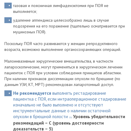
тазовая и поясничная лимфаденэктомия при ПОЯ не
выполняется;
удаление аппендикса целесообразно лишь в случае
подозрения на его поражение (тщательно осматривается при
муцинозных ПОЯ).
Поскольку ПОЯ часто развиваются у женщин репродуктивного
возраста, возможно выполнение органосохраняющих операций.
Малоинвазивные хирургические вмешательства, в частности
лапароскопические, могут применяться в хирургическом лечении
пациенток с ПОЯ при условии соблюдения принципов абластики.
При наличии признаков диссеминации опухоли по брюшине (по
данным УЗИ, КТ, МРТ) рекомендован лапаротомный доступ.
Не рекомендуется
выполнять рестадирование
пациентка с ПОЯ, если интраоперационное стадирование
изначально не было выполнено и отсутствуют
инструментальные данные о наличии остаточной
опухоли в брюшной полости
.
Уровень убедительности
22
рекомендаций – С (уровень достоверности
доказательств – 5)