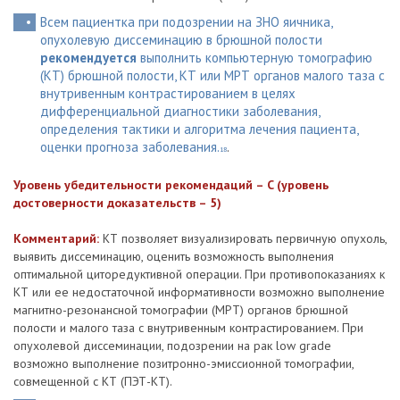
Всем пациентка при подозрении на ЗНО яичника,
опухолевую диссеминацию в брюшной полости
рекомендуется
выполнить компьютерную томографию
(КТ) брюшной полости, КТ или МРТ органов малого таза с
внутривенным контрастированием в целях
дифференциальной диагностики заболевания,
определения тактики и алгоритма лечения пациента,
оценки прогноза заболевания.
.
18
Уровень убедительности рекомендаций – C (уровень
достоверности доказательств – 5)
Комментарий:
КТ позволяет визуализировать первичную опухоль,
выявить диссеминацию, оценить возможность выполнения
оптимальной циторедуктивной операции. При противопоказаниях к
КТ или ее недостаточной информативности возможно выполнение
магнитно-резонансной томографии (МРТ) органов брюшной
полости и малого таза с внутривенным контрастированием. При
опухолевой диссеминации, подозрении на рак low grade
возможно выполнение позитронно-эмиссионной томографии,
совмещенной с КТ (ПЭТ-КТ).