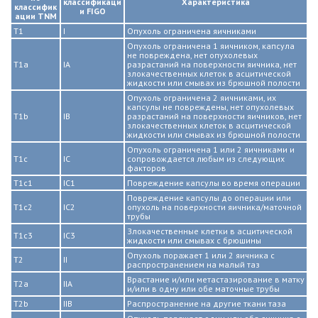
классификаци
Характеристика
классифик
и FIGO
ации TNM
Т1
I
Опухоль ограничена яичниками
Опухоль ограничена 1 яичником, капсула
не повреждена, нет опухолевых
Т1а
IA
разрастаний на поверхности яичника, нет
злокачественных клеток в асцитической
жидкости или смывах из брюшной полости
Опухоль ограничена 2 яичниками, их
капсулы не повреждены, нет опухолевых
Т1b
IB
разрастаний на поверхности яичников, нет
злокачественных клеток в асцитической
жидкости или смывах из брюшной полости
Опухоль ограничена 1 или 2 яичниками и
T1c
IC
сопровождается любым из следующих
факторов
T1c1
IC1
Повреждение капсулы во время операции
Повреждение капсулы до операции или
T1c2
IC2
опухоль на поверхности яичника/маточной
трубы
Злокачественные клетки в асцитической
T1c3
IC3
жидкости или смывах с брюшины
Опухоль поражает 1 или 2 яичника с
T2
II
распространением на малый таз
Врастание и/или метастазирование в матку
T2a
IIA
и/или в одну или обе маточные трубы
T2b
IIB
Распространение на другие ткани таза