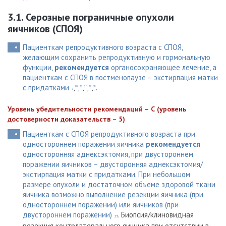
3.1. Серозные пограничные опухоли
яичников (СПОЯ)
Пациенткам репродуктивного возраста с СПОЯ,
желающим сохранить репродуктивную и гормональную
функции,
рекомендуется
органосохраняющее лечение, а
пациенткам с СПОЯ в постменопаузе – экстирпация матки
с придатками
,
,
,
,
,
.
10
22
26
27
28
7
Уровень убедительности рекомендаций – С (уровень
достоверности доказательств – 5)
Пациенткам с СПОЯ репродуктивного возраста при
одностороннем поражении яичника
рекомендуется
односторонняя аднексэктомия, при двустороннем
поражении яичников – двусторонняя аднексэктомия/
экстирпация матки с придатками. При небольшом
размере опухоли и достаточном объеме здоровой ткани
яичника возможно выполнение резекции яичника (при
одностороннем поражении) или яичников (при
двустороннем поражении)
. Биопсия/клиновидная
25
резекция контрлатерального яичника при отсутствии в