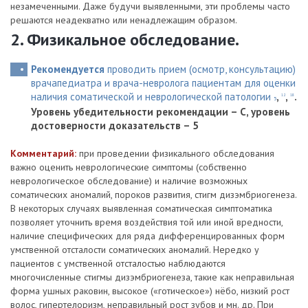
незамеченными. Даже будучи выявленными, эти проблемы часто
решаются неадекватно или ненадлежащим образом.
2. Физикальное обследование.
Рекомендуется
проводить прием (осмотр, консультацию)
врачапедиатра и врача-невролога пациентам для оценки
наличия соматической и неврологической патологии
,
,
.
12
18
5
Уровень убедительности рекомендации – С, уровень
достоверности доказательств – 5
Комментарий:
при проведении физикального обследования
важно оценить неврологические симптомы (собственно
неврологическое обследование) и наличие возможных
соматических аномалий, пороков развития, стигм дизэмбриогенеза.
В некоторых случаях выявленная соматическая симптоматика
позволяет уточнить время воздействия той или иной вредности,
наличие специфических для ряда дифференцированных форм
умственной отсталости соматических аномалий. Нередко у
пациентов с умственной отсталостью наблюдаются
многочисленные стигмы дизэмбриогенеза, такие как неправильная
форма ушных раковин, высокое («готическое») нёбо, низкий рост
волос, гипертелоризм, неправильный рост зубов и мн. др. При