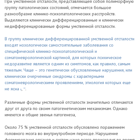
При умственной отсталости, представляющей собой полиморфную
группу патологических состояний, отмечается большое
разнообразие клинико-психопатологических расстройств.
Выделяются клинически дифференцированные и клинически
недифференцированные формы умственной отсталости.
В группу клинически дифференцированной умственной отсталости
входят нозологически самостоятельные заболевания со
специфической клинико-психопатологической и
соматоневрологической картиной, для которых психическое
недоразвитие является одним из симптомов, как правило, самым
тяжелым. Чаще – это генетически обусловленные нарушения, или
клинически очерченные синдромы с характерными
соматоневрологическими проявлениями, этиология которых еще
не ясна
,
.
10
9
Различные формы умственной отсталости значительно отличаются
друг от друга по своим патогенетическим механизмам. Однако
имеются и общие звенья патогенеза,
Около 75 % умственной отсталости обусловлено поражением
головного мозга во внутриутробном периоде. Нарушение
формирования органов и систем чаще всего происходит во время