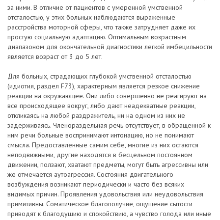
за ними. В отличие от пациентов с умеренной умственной
отсталостью, у этих больных наблюдаются выраженные
расстройства моторной сферы, что также затрудняет даже их
простую социальную адаптацию. Оптимальным возрастным
диапазоном для окончательной диагностики легкой имбецильности
является возраст от 3 до 5 лет.
Для больных, страдающих глубокой умственной отсталостью
(идиотия, раздел F73), характерным является резкое снижение
реакции на окружающее. Они либо совершенно не реагируют на
все происходящее вокруг, либо дают неадекватные реакции,
откликаясь на любой раздражитель, ни на одном из них не
задерживаясь. Членораздельная речь отсутствует, в обращенной к
ним речи больные воспринимают интонацию, но не понимают
смысла. Предоставленные самим себе, многие из них остаются
неподвижными, другие находятся в бесцельном постоянном
движении, ползают, хватают предметы, могут быть агрессивны или
же отмечается аутоагрессия. Состояния двигательного
возбуждения возникают периодически и часто без всяких
видимых причин. Проявления удовольствия или неудовольствия
примитивны. Соматическое благополучие, ощущение сытости
приводят к благодушию и спокойствию, а чувство голода или иные