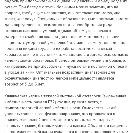
радость при положительной оценке их действий и обиду, когда их
ругают. При беседе с этими больными можно заметить, что на
вопросы, требующие напряжения, они отвечают «не могу», «не
знаю», «не хочу». Специальные образовательные программы могут
дать определенные возможности для приобретения ряда
основных навыков и умений, однако объем усваиваемого
материала крайне низок. При достаточном моторном развитии
пациенты с умеренной умственной отсталостью могут овладевать
простыми видами труда, но их работа носит механический
характер, они не в состоянии изменить свою деятельность согласно
изменившейся обстановке. К самостоятельной жизни эти больные,
как правило, не приспособлены и нуждаются в постоянной опеке и
в уходе за ними. Оптимальным возрастным диапазоном для
окончательной диагностики легкой имбецильности является
возраст от 3 до 5 лет.
Клиническая картина тяжелой умственной отсталости (выраженная
имбецильность, раздел F72) сходна, прежде всего, с
симптоматологией легкой имбецильности. Отмечается низкий
уровень социального функционирования, что проявляется в
практически полной невозможности усвоить элементарные
школьные знания, бытовые умения и навыки. Обычно эти пациенты
на протяжении всей жизни нуждаются в опеке и постоянном уходе