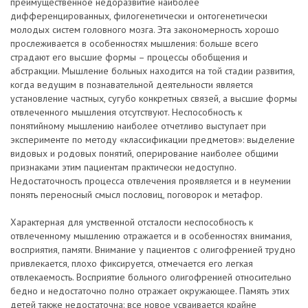
преимущественное недоразвитие наиболее
дифференцированных, филогенетически и онтогенетически
молодых систем головного мозга. Эта закономерность хорошо
прослеживается в особенностях мышления: больше всего
страдают его высшие формы – процессы обобщения и
абстракции. Мышление больных находится на той стадии развития,
когда ведущим в познавательной деятельности является
установление частных, сугубо конкретных связей, а высшие формы
отвлеченного мышления отсутствуют. Неспособность к
понятийному мышлению наиболее отчетливо выступает при
эксперименте по методу «классификации предметов»: выделение
видовых и родовых понятий, оперирование наиболее общими
признаками этим пациентам практически недоступно.
Недостаточность процесса отвлечения проявляется и в неумении
понять переносный смысл пословиц, поговорок и метафор.
Характерная для умственной отсталости неспособность к
отвлеченному мышлению отражается и в особенностях внимания,
восприятия, памяти. Внимание у пациентов с олигофренией трудно
привлекается, плохо фиксируется, отмечается его легкая
отвлекаемость. Восприятие больного олигофренией относительно
бедно и недостаточно полно отражает окружающее. Память этих
детей также недостаточна: все новое усваивается крайне