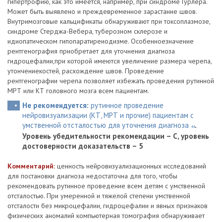
гипертрофию, как это имеется, например, при синдроме Гурлера.
Может быть выявлено и преждевременное зарастание швов.
Внутримозговые кальцификаты обнаруживают при токсоплазмозе,
синдроме Стерджа-Вебера, туберозном склерозе и
идиопатическом гипопаратиреиодизме. Особенноезначение
рентгенография приобретает для уточнения диагноза
гидроцефалии,при которой имеются увеличение размера черепа,
утончениекостей, расхождение швов. Проведение
рентгенографии черепа позволяет избежать проведения рутинной
МРТ или КТ головного мозга всем пациентам.
Не рекомендуется:
рутинное проведение
нейровизуализации (КТ, МРТ и прочие) пациентам с
умственной отсталостью для уточнения диагноза
.
44
Уровень убедительности рекомендации – С, уровень
достоверности доказательств – 5
Комментарий:
ценность нейровизуализационных исследований
для постановки диагноза недостаточна для того, чтобы
рекомендовать рутинное проведение всем детям с умственной
отсталостью. При умеренной и тяжелой степени умственной
отсталости без микроцефалии, гидроцефалии и явных признаков
физических аномалий компьютерная томография обнаруживает