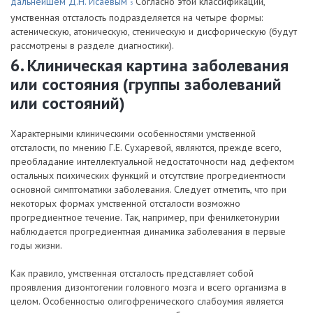
дальнейшем Д.Н. Исаевым
Согласно этой классификации,
5
умственная отсталость подразделяется на четыре формы:
астеническую, атоническую, стеническую и дисфорическую (будут
рассмотрены в разделе диагностики).
6. Клиническая картина заболевания
или состояния (группы заболеваний
или состояний)
Характерными клиническими особенностями умственной
отсталости, по мнению Г.Е. Сухаревой, являются, прежде всего,
преобладание интеллектуальной недостаточности над дефектом
остальных психических функций и отсутствие прогредиентности
основной симптоматики заболевания. Следует отметить, что при
некоторых формах умственной отсталости возможно
прогредиентное течение. Так, например, при фенилкетонурии
наблюдается прогредиентная динамика заболевания в первые
годы жизни.
Как правило, умственная отсталость представляет собой
проявления дизонтогении головного мозга и всего организма в
целом. Особенностью олигофренического слабоумия является