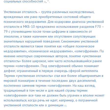
социальных способностей
,
.
22
11
Умственная отсталость – группа различных наследственных,
врожденных или рано приобретенных состояний общего
психического недоразвития. Для кодировки диагноза умственной
отсталости в МКБ-10 предложено использование разделов F70 –
79 с уточняющими после точки цифрами в зависимости от
этиологии, а также наличием или отсутствием сопутствующих
значительных нарушений поведения. Синонимами умственной
отсталости являются такие понятия как «общее психическое
недоразвитие», «психическое недоразвитие», «олигофрения». По
мнению некоторых современных авторов, понятие «умственная
отсталость» более широкое, чем часто использовавшийся ранее
термин «олигофрения». Под олигофренией обычно понимают
дефект, ограниченный в первую очередь сферой интеллекта.
Термин «умственная отсталость» стал все более общепринятым в
мировой психиатрии в течение последних двух десятилетий,
постепенно заменив термин «олигофрения». На наш взгляд,
традиционный в том числе и для нашей страны термин
«олигофрения» все-таки не должен быть утрачен и вполне может
использоваться, когда речь не идет, например, о пограничной
умственной отсталости или о деменции
.
12