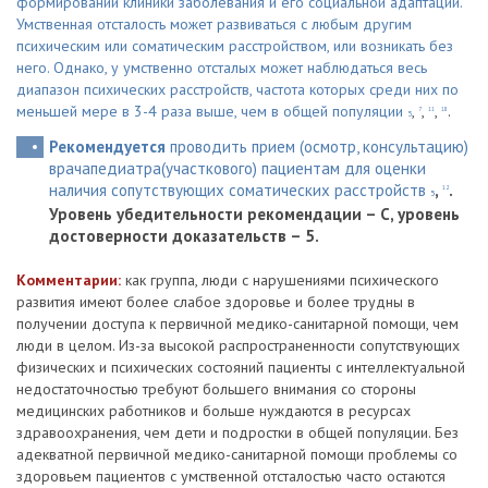
формировании клиники заболевания и его социальной адаптации.
Умственная отсталость может развиваться с любым другим
психическим или соматическим расстройством, или возникать без
него. Однако, у умственно отсталых может наблюдаться весь
диапазон психических расстройств, частота которых среди них по
меньшей мере в 3-4 раза выше, чем в общей популяции
,
,
,
.
7
11
18
5
Рекомендуется
проводить прием (осмотр, консультацию)
врачапедиатра(участкового) пациентам для оценки
наличия сопутствующих соматических расстройств
,
.
12
5
Уровень убедительности рекомендации – С, уровень
достоверности доказательств – 5.
Комментарии:
как группа, люди с нарушениями психического
развития имеют более слабое здоровье и более трудны в
получении доступа к первичной медико-санитарной помощи, чем
люди в целом. Из-за высокой распространенности сопутствующих
физических и психических состояний пациенты с интеллектуальной
недостаточностью требуют большего внимания со стороны
медицинских работников и больше нуждаются в ресурсах
здравоохранения, чем дети и подростки в общей популяции. Без
адекватной первичной медико-санитарной помощи проблемы со
здоровьем пациентов с умственной отсталостью часто остаются