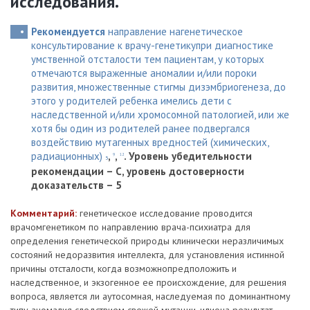
исследования.
Рекомендуется
направление нагенетическое
консультирование к врачу-генетикупри диагностике
умственной отсталости тем пациентам, у которых
отмечаются выраженные аномалии и/или пороки
развития, множественные стигмы дизэмбриогенеза, до
этого у родителей ребенка имелись дети с
наследственной и/или хромосомной патологией, или же
хотя бы один из родителей ранее подвергался
воздействию мутагенных вредностей (химических,
радиационных)
,
,
.
Уровень убедительности
9
12
5
рекомендации – С, уровень достоверности
доказательств – 5
Комментарий:
генетическое исследование проводится
врачомгенетиком по направлению врача-психиатра для
определения генетической природы клинически неразличимых
состояний недоразвития интеллекта, для установления истинной
причины отсталости, когда возможнопредположить и
наследственное, и экзогенное ее происхождение, для решения
вопроса, является ли аутосомная, наследуемая по доминантному