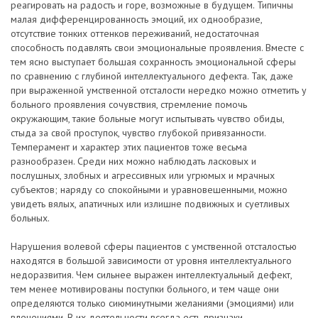
реагировать на радость и горе, возможные в будущем. Типичны
малая дифференцированность эмоций, их однообразие,
отсутствие тонких оттенков переживаний, недостаточная
способность подавлять свои эмоциональные проявления. Вместе с
тем ясно выступает большая сохранность эмоциональной сферы
по сравнению с глубиной интеллектуального дефекта. Так, даже
при выраженной умственной отсталости нередко можно отметить у
больного проявления сочувствия, стремление помочь
окружающим, такие больные могут испытывать чувство обиды,
стыда за свой проступок, чувство глубокой привязанности.
Темперамент и характер этих пациентов тоже весьма
разнообразен. Среди них можно наблюдать ласковых и
послушных, злобных и агрессивных или угрюмых и мрачных
субъектов; наряду со спокойными и уравновешенными, можно
увидеть вялых, апатичных или излишне подвижных и суетливых
больных.
Нарушения волевой сферы пациентов с умственной отсталостью
находятся в большой зависимости от уровня интеллектуального
недоразвития. Чем сильнее выражен интеллектуальный дефект,
тем менее мотивированы поступки больного, и тем чаще они
определяются только сиюминутными желаниями (эмоциями) или
влечениями. В их деятельности всегда есть признаки