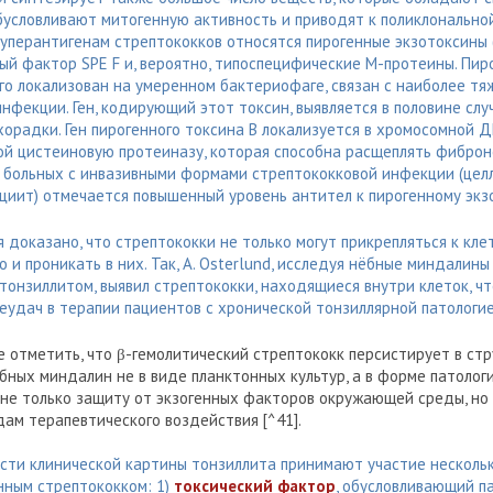
обусловливают митогенную активность и приводят к поликлональн
уперантигенам стрептококков относятся пирогенные экзотоксины (S
нный фактор SPE F и, вероятно, типоспецифические М-протеины. Пи
рого локализован на умеренном бактериофаге, связан с наиболее 
нфекции. Ген, кодирующий этот токсин, выявляется в половине слу
орадки. Ген пирогенного токсина В локализуется в хромосомной Д
ой цистеиновую протеиназу, которая способна расщеплять фиброн
У больных с инвазивными формами стрептококковой инфекции (целл
циит) отмечается повышенный уровень антител к пирогенному экз
 доказано, что стрептококки не только могут прикрепляться к кле
о и проникать в них. Так, A. Osterlund, исследуя нёбные миндалины
онзиллитом, выявил стрептококки, находящиеся внутри клеток, чт
неудач в терапии пациентов с хронической тонзиллярной патологи
 отметить, что β-гемолитический стрептококк персистирует в стр
бных миндалин не в виде планктонных культур, а в форме патолог
не только защиту от экзогенных факторов окружающей среды, но
ам терапевтического воздействия [^41].
ости клинической картины тонзиллита принимают участие несколь
нным стрептококком: 1)
токсический фактор
, обусловливающий п