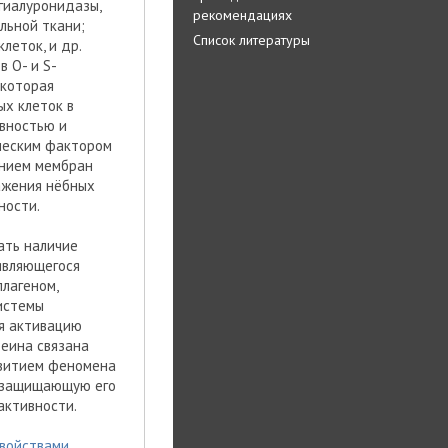
гиалуронидазы,
рекомендациях
льной ткани;
Список литературы
еток, и др.
 О- и S-
 которая
х клеток в
ивностью и
ческим фактором
ением мембран
ажения нёбных
ности.
ать наличие
 являющегося
лагеном,
истемы
ая активацию
еина связана
звитием феномена
, защищающую его
активности.
свойствами