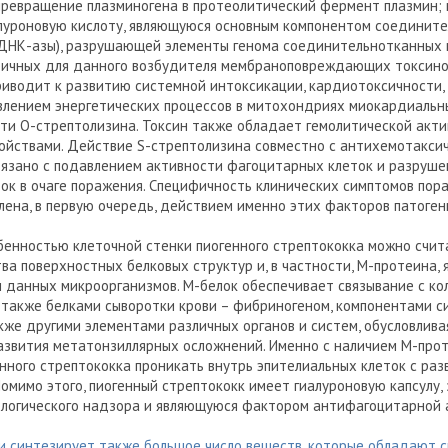
ревращение плазминогена в протеолитический фермент плазмин; 
уроновую кислоту, являющуюся основным компонентом соедините
ДНК-азы), разрушающей элементы генома соединительнотканных кл
ичных для данного возбудителя мембраноповреждающих токсинов
риводит к развитию системной интоксикации, кардиотоксичности,
влением энергетических процессов в митохондриях миокардиальны
сти О-стрептолизина. Токсин также обладает гемолитической акт
ойствами. Действие S-стрептолизина совместно с антихемотакси
связано с подавлением активности фагоцитарных клеток и разруш
ок в очаге поражения. Специфичность клинических симптомов пор
ена, в первую очередь, действием именно этих факторов патоген
обенностью клеточной стенки пиогенного стрептококка можно счит
ва поверхностных белковых структур и, в частности, М-протеина,
 данных микроорганизмов. М-белок обеспечивает связывание с кол
 также белками сыворотки крови – фибриногеном, компонентами с
кже другими элементами различных органов и систем, обусловлив
азвития метатонзиллярных осложнений. Именно с наличием М-прот
енного стрептококка проникать внутрь эпителиальных клеток с ра
Помимо этого, пиогенный стрептококк имеет гиалуроновую капсулу
ологического надзора и являющуюся фактором антифагоцитарной 
 и синтезирует также большое число веществ, которые обладают 