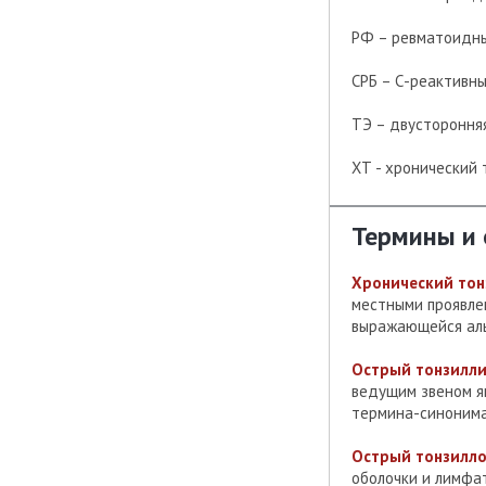
РФ – ревматоидн
СРБ – С-реактивны
ТЭ – двустороння
ХТ - хронический 
Термины и
Хронический тон
местными проявле
выражающейся аль
Острый тонзилли
ведущим звеном я
термина-синонима
Острый тонзилло
оболочки и лимфа