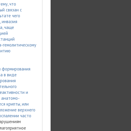
ему, что
рый связан с
ьтате чего
, инвазия
а, чаще
цией
станций
а-гемолитическому
витию
ы формирования
а в виде
ирования
тельного
еактивности и
 анатомо-
ся крипты, или
оложение верхнего
оспалении часто
нарушениям
благоприятное