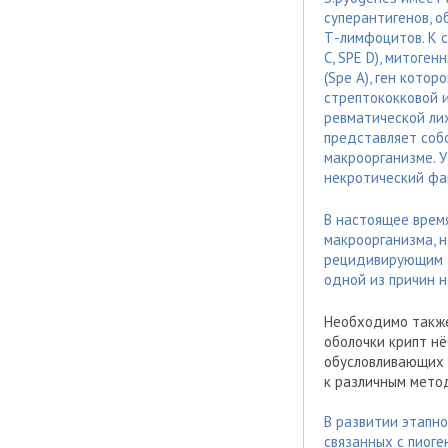
суперантигенов, 
Т-лимфоцитов. К с
C, SPE D), митоге
(Spe A), ген кото
стрептококковой и
ревматической лих
представляет соб
макроорганизме. 
некротический фа
В настоящее время
макроорганизма, н
рецидивирующим т
одной из причин 
Необходимо также
оболочки крипт нё
обусловливающих 
к различным метод
В развитии этапн
связанных с пиоге