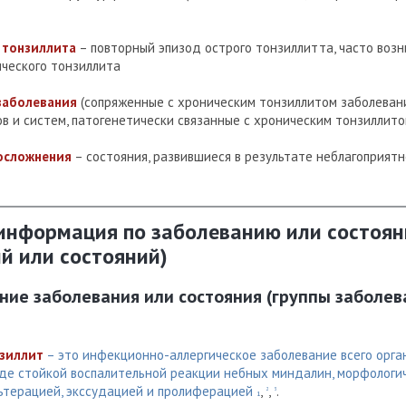
 тонзиллита
– повторный эпизод острого тонзиллитта, часто воз
ческого тонзиллита
заболевания
(сопряженные с хроническим тонзиллитом заболевани
в и систем, патогенетически связанные с хроническим тонзиллит
осложнения
– состояния, развившиеся в результате неблагоприятн
 информация по заболеванию или состоян
й или состояний)
ние заболевания или состояния (группы заболев
зиллит
– это инфекционно-аллергическое заболевание всего орга
иде стойкой воспалительной реакции небных миндалин, морфологи
терацией, экссудацией и пролиферацией
,
,
.
2
3
1