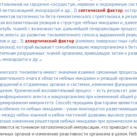
птолизинов на сердечно-сосудистую, нервную и эндокринную сист
 интоксикацией, лихорадкой и др.; 2)
септический фактор
, кото
ентов патогенности бета-гемолитического стрептококка, в резул
ая воспалительная реакция в структуре нёбных миндалин и, далее
вглубь тканей с возможностью дальнейшей генерализации процесс
м, вплоть до развития тонзиллогенного сепсиса, выраженной реак
ов и др.; 3)
аллергический фактор
(комплекс поверхностных суб
тококка), который вызывает сенсибилизацию макроорганизма к бет
нтигенам разрушенных тканей организма, приводящую затем к раз
, миокардита и др
.
39
нического тонзиллита имеют значение взаимно связанные процесс
алительного очага в области небных миндалин и реакций организм
арушений в отдаленных органах и системах, изменения функцион
целом. Хронический воспалительный процесс – есть результат дли
инфекционного агента и макроорганизма при измененной общей р
рмированном иммунитете. Способствующими факторами являются
особенности небных миндалин - узкие многократно разветвляющие
е между небно-язычной и небно-глоточной дужками, высокое расп
ческие изменения рецепторов небных миндалин при хроническом в
являются источником патологической импульсации, что приводит к 
личных органов и изменению реактивности организма в целом. Не