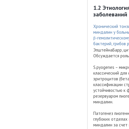
1.2 Этиологи
заболеваний 
Хронический тонзи
миндалин у больн
β-гемолитическому
бактерий, грибов 
ЭпштейнаБарр, ци
Обсуждается роль
S.pyogenes – мик
классический для 
эритроцитов (бета
классификации ст
устойчивостью к 
резервуаром пиог
миндалин.
Патогенез пиоген
глубоких отделах
миндалин за счет