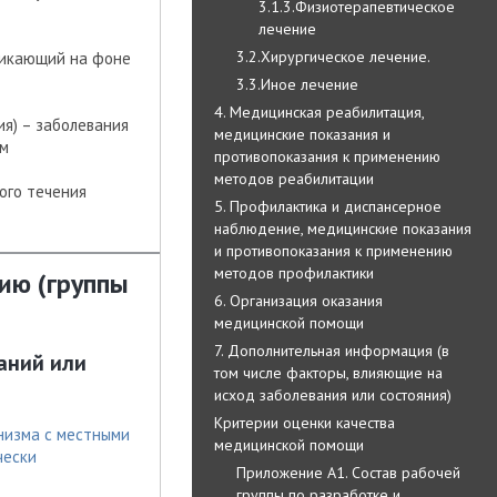
3.1.3.Физиотерапевтическое
лечение
3.2.Хирургическое лечение.
никающий на фоне
3.3.Иное лечение
4. Медицинская реабилитация,
я) – заболевания
медицинские показания и
ом
противопоказания к применению
методов реабилитации
ого течения
5. Профилактика и диспансерное
наблюдение, медицинские показания
и противопоказания к применению
методов профилактики
ию (группы
6. Организация оказания
медицинской помощи
7. Дополнительная информация (в
аний или
том числе факторы, влияющие на
исход заболевания или состояния)
Критерии оценки качества
низма с местными
медицинской помощи
чески
Приложение А1. Состав рабочей
группы по разработке и