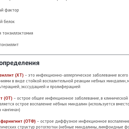
ый фактор
й белок
я тонзиллэктомия
тонзиллит
 определения
зиллит (ХТ)
– это инфекционно-аллергическое заболевание всего
ниями в виде стойкой воспалительной реакции небных миндалин, 
терацией, экссудацией и пролиферацией
т (ОТ)
– острое общее инфекционное заболевание, в клинической
вляется острое воспаление нёбных миндалин (используется вмест
 «ангина»)
фарингиит (ОТФ)
– острое диффузное инфекционное воспаление
тических структур ротоглотки (небные миндалины, лимфоидные ф