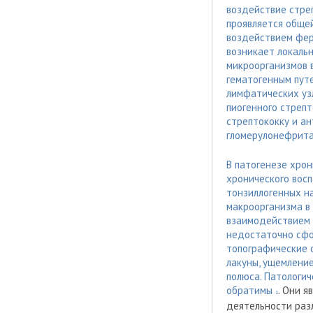
воздействие стре
проявляется общей
воздействием ферм
возникает локальн
микроорганизмов 
гематогенным путе
лимфатических узл
пиогенного стреп
стрептококку и а
гломерулонефрита
В патогенезе хро
хронического восп
тонзиллогенных н
макроорганизма в 
взаимодействием 
недостаточно сфо
топографические 
лакуны, ущемлени
полюса. Патологи
обратимы
. Они 
1
деятельности раз