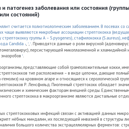
я и патогенез заболевания или состояния (групп
или состояний)
ллит считается полиэтиологическим заболеванием. В посевах со с
ых чаще выявляются микробные ассоциации стрептококка (ведуща
 стрептококку группы А – S.pyogenes), стафилококка (S.aureus), 
рода Candida
,
,
. Приводятся данные о роли вирусной (аденовирус,
4
5
1
томегаловирус), персистирующей микоплазменной и хламидийной
 энаэробов
.
8
роорганизмы, представляющие собой грамположительные кокки, и
стрептококков тип расположения – в виде цепочки, дающие полный
-гемолиз) на кровяном агаре и относящиеся к серологической груп
рептококков Р. Ленсфильд. Пиогенный стрептококк обладает знач
физическим и химическим факторам внешней среды. Единственны
енного стрептококка в макроорганизме являются дистальные отде
ных стрептококковых инфекций связан с активацией данных микро
 крипт нёбных миндалин, их последующей инвазией в структуры 
 наличия большого количества экстрацеллюлярных ферментов: стр