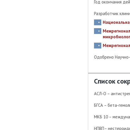
Год окончания де
Разработчик клин
Национальна
Межрегионал
микробиолог
Межрегионал
Одобрено Научно
Список сок
АСЛ-О – антистре
БГСА – бета-гемол
МКБ 10 – междуна
НПВП– нестероидн