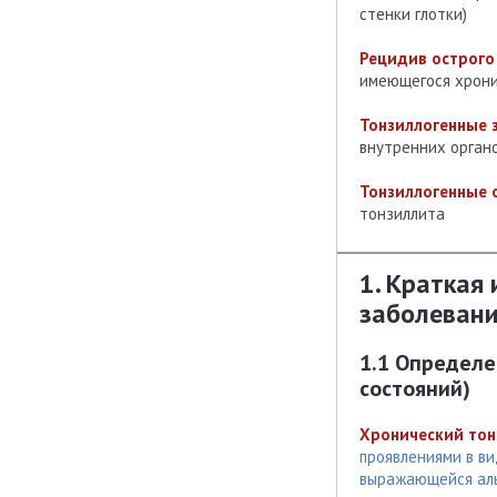
стенки глотки)
Рецидив острого
имеющегося хрони
Тонзиллогенные 
внутренних органо
Тонзиллогенные 
тонзиллита
1. Краткая
заболевани
1.1 Определе
состояний)
Хронический тон
проявлениями в в
выражающейся аль