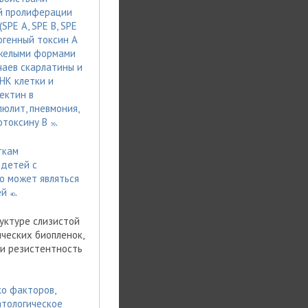
ой пролиферации
PE A, SPE B, SPE
рогенный токсин А
тяжелыми формами
чаев скарлатины и
НК клетки и
ектин в
юлит, пневмония,
отоксину В
.
39
ткам
 детей с
о может являться
ей
.
40
уктуре слизистой
ических биопленок,
 и резистентность
ко факторов,
атологическое