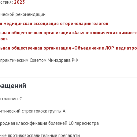
йствия:
2023
ической рекомендации
я медицинская ассоциация оториноларингологов
ьная общественная организация «Альянс клинических химиот
ов»
ьная общественная организация «Объединение ЛОР-педиатро
-практическим Советом Минздрава РФ
ращений
птолизин-О
итический стрептококк группы А
родная классификация болезней 10 пересмотра
ые противовоспалительные препараты