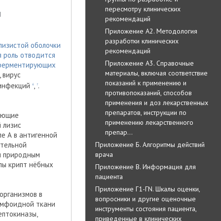
пересмотру клинических
ы
рекомендаций
Приложение А2. Методология
разработки клинических
лизистой оболочки
рекомендаций
я роль отводится
Приложение А3. Справочные
неферментирующих
материалы, включая соответствие
 вирус
показаний к применению и
 инфекций
,
.
6
7
противопоказаний, способов
применения и доз лекарственных
препаратов, инструкции по
меющие
применению лекарственного
 лизис
препар…
пе А в антигенной
Приложение Б. Алгоритмы действий
ительной
врача
м природным
лы крипт нёбных
Приложение В. Информация для
пациента
Приложение Г1-ГN. Шкалы оценки,
организмов в
вопросники и другие оценочные
лимфоидной ткани
инструменты состояния пациента,
ептокиназы,
приведенные в клинических