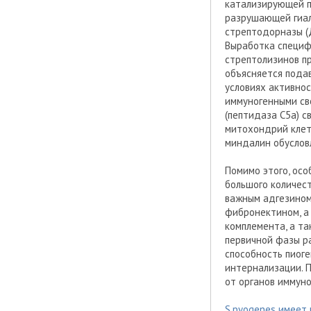
катализирующей п
разрушающей гиал
стрептодорназы (
Выработка специф
стрептолизинов п
объясняется пода
условиях активно
иммуногенными св
(пептидаза С5а) 
митохондрий клет
миндалин обусловл
Помимо этого, ос
большого количест
важным адгезином
фибронектином, а
комплемента, а та
первичной фазы р
способность пиог
интернализации. 
от органов иммун
S.pyogenes имеет