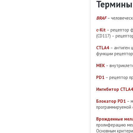
Термины
BRAF
– человеческ
c-Kit
– рецептор ф
(CD117) – рецепто
CTLA4
– антиген ц
функции рецептора
MEK
– внутриклето
PD1
– рецептор п
Ингибитор CTLA
Блокатор PD1
– м
программируемой с
Врожденные мела
пролиферацию мел
Основным критери