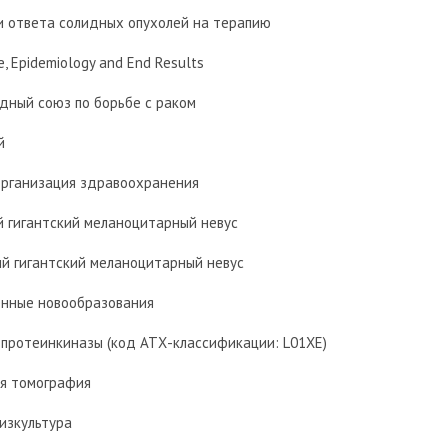
и ответа солидных опухолей на терапию
e, Epidemiology and End Results
дный союз по борьбе с раком
й
организация здравоохранения
 гигантский меланоцитарный невус
й гигантский меланоцитарный невус
енные новообразования
 протеинкиназы (код АТХ-классификации: L01XE)
я томография
изкультура