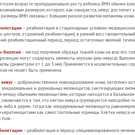
детском возрасте пропорционально росту ребенка, ВМН обычно кл
ксимальным размером, которого, как ожидается, невус достигнет 
 размеры ВМН связаны с б
о
льшим риском развития меланомы кожи.
билитации
– реабилитация в стационарных условиях медицинских
х центров, отделений реабилитации), в ранний восстановительны
дний реабилитационный период, период остаточных явлений течен
ч-биопсия
– метод получения образца тканей кожи на всю его тол
резекции могут содержать элементы опухоли (или невуса). Выполн
иглы (диаметром от 1 до 5 мм). Применяется в исключительных слу
псия не может быть применена.
 невус
– доброкачественное новооьразование кожи, патогенез кот
 эпидермальных и дермальных меланоцитов, синтезирующих пигме
я между обычными меланоцитами, которые находятся в базальном
, заключаются в том, что клетки невуса группируются наподобие г
а, либо в дерме, тогда как эпидермальные меланоциты равномерн
 кератиноцитами как самостоятельные единицы. Клетки невуса н
тков.
билитации
– реабилитация в период специализированного лечени