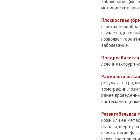
заболевания (вкл
медицинских орга
Плоскостная (бр
плоских новообраз
случае подозрени
позволяет гарант
заболевание.
Предреабилитация
лечения (хирургич
Радиологическая
результатов ради
томографии, позит
ранее проведенны
системами оценки 
Резектабельная 
кожи или ее метас
быть подвергнуты
влиять такие фак
узлов, соотношени