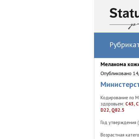
Рубрика
Меланома кожи
Опубликовано 14/
Министерс
Кодирование по М
здоровьем:
C43, C
D22, Q82.5
Год утверждения 
Возрастная катег