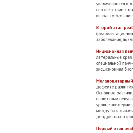
увеличивается в 
соответствии с ма
возрасту. Б
о
льшие
Второй этап реа
(реабилитационны
заболевания, поз
Инцизионная пан
латеральные края 
специальной панч-
эксцизионная био
Меланоцитарный
дефекте развития
Основные различи
и клетками невуса
уровне эпидермис
между базальными
дендритных отрос
Первый этап реа