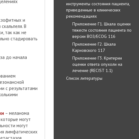
делениях
инструменты состояния пациента,
приведенные в клинических
рекомендациях
кзофитных и
Приложение Г1. Шкала оценки
скальпеля. В
тяжести состояния пациента по
, так как не
версии ВОЗ/ECOG 116
ильно стадировать
Приложение Г2. Шкала
Карновского 117
за до начала
Приложение Г3. Критерии
оценки ответа опухоли на
лечение (RECIST 1.1)
ованием
Список литературы
резонансной
ии с результатами
колькими
жи
– меланома
 которые могут
льности могут
ния лимфатических
етастазов,