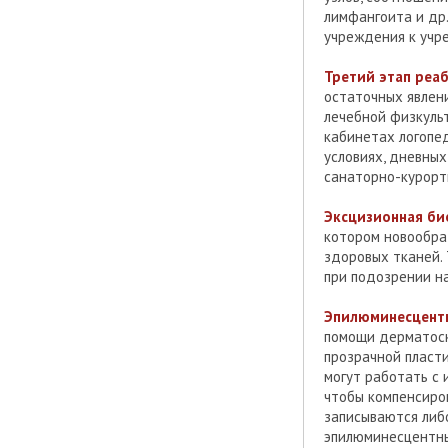
лимфангоита и др
учреждения к учре
Третий этап реа
остаточных явлен
лечебной физкульт
кабинетах логопе
условиях, дневных
санаторно-курорт
Эксцизионная би
котором новообра
здоровых тканей.
при подозрении н
Эпилюминесцентн
помощи дерматоско
прозрачной пласт
могут работать с 
чтобы компенсиро
записываются либ
эпилюминесцентн