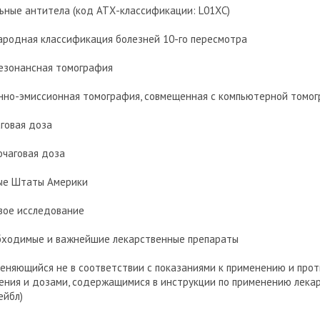
ьные антитела (код АТХ-классификации: L01XС)
родная классификация болезней 10-го пересмотра
езонансная томография
нно-эмиссионная томография, совмещенная с компьютерной томо
аговая доза
очаговая доза
ые Штаты Америки
овое исследование
обходимые и важнейшие лекарственные препараты
меняющийся не в соответствии с показаниями к применению и про
ения и дозами, содержащимися в инструкции по применению лека
ейбл)