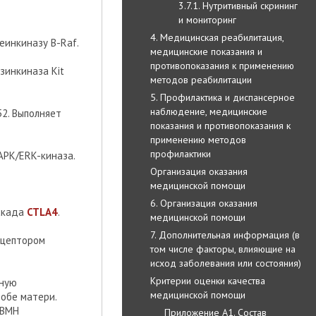
3.7.1. Нутритивный скрининг
и мониторинг
4. Медицинская реабилитация,
еинкиназу B-Raf.
медицинские показания и
противопоказания к применению
зинкиназа Kit
методов реабилитации
5. Профилактика и диспансерное
наблюдение, медицинские
52. Выполняет
показания и противопоказания к
применению методов
профилактики
APK/ERK-киназа.
Организация оказания
медицинской помощи
6. Организация оказания
аскада
CTLA4
.
медицинской помощи
7. Дополнительная информация (в
ецептором
том числе факторы, влияющие на
исход заболевания или состояния)
Критерии оценки качества
нную
медицинской помощи
обе матери.
 ВМН
Приложение А1. Состав