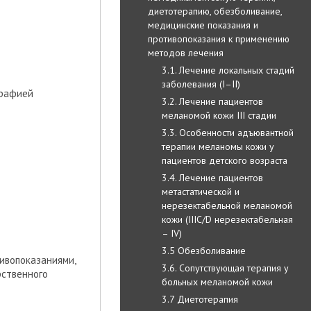
диетотерапию, обезболивание,
медицинские показания и
противопоказания к применению
методов лечения
3.1. Лечение локальных стадий
заболевания (I–II)
графией
3.2. Лечение пациентов
меланомой кожи III стадии
3.3. Особенности адъювантной
терапии меланомы кожи у
пациентов детского возраста
3.4. Лечение пациентов
метастатической и
нерезектабельной меланомой
кожи (IIIC/D нерезектабельная
– IV)
3.5 Обезболивание
тивопоказаниями,
3.6. Сопутствующая терапия у
рственного
больных меланомой кожи
3.7 Диетотерапия