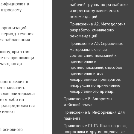
ассифицируют в
рабочей группы по разработке
к взрослому
и пересмотру клинических
рекомендаций
Приложение А2. Методология
 организаций
разработки клинических
й период течения
рекомендаций
ия заболевания.
Приложение А3. Справочные
материалы, включая
щину, при этом
соответствие показаний к
яется при помощи
применению и
чаях, когда
противопоказаний, способов
применения и доз
лекарственных препаратов,
орого лежит в
инструкции по применению
нт меланин.
лекарственного препар…
 слое эпидермиса
Приложение Б. Алгоритмы
незд либо на
действий врача
о распределяются
е имеют
Приложение В. Информация для
пациента
Приложение Г1-ГN. Шкалы оценки,
я основного
вопросники и другие оценочные