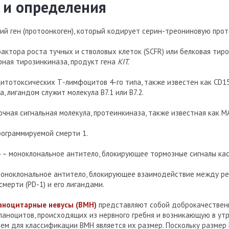
 и определения
ий ген (протоонкоген), который кодирует серин-треониновую прот
актора роста тучных и стволовых клеток (SCFR) или белковая тиро
рная тирозинкиназа, продукт гена
KIT.
итотоксических Т-лимфоцитов 4-го типа, также известен как СD1
, лигандом служит молекула B7.1 или B7.2.
чная сигнальная молекула, протеинкиназа, также известная как M
рограммируемой смерти 1.
4
– моноклональное антитело, блокирующее тормозные сигналы к
оноклональное антитело, блокирующее взаимодействие между р
мерти (PD-1) и его лигандами.
ноцитарные невусы (ВМН)
представляют собой доброкачестве
аноцитов, происходящих из нервного гребня и возникающую в утр
ем для классификации ВМН является их размер. Поскольку размер