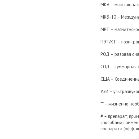
МКА – моноклонал
МКБ-10 – Междуна
МРТ – магнитно-р
ПЭТ/КТ – позитро
РОД – разовая оч
СОД – суммарная 
США – Соединенн
УЗИ – ультразвук
** – жизненно не
# – препарат, при
способами примен
препарата (офф-л