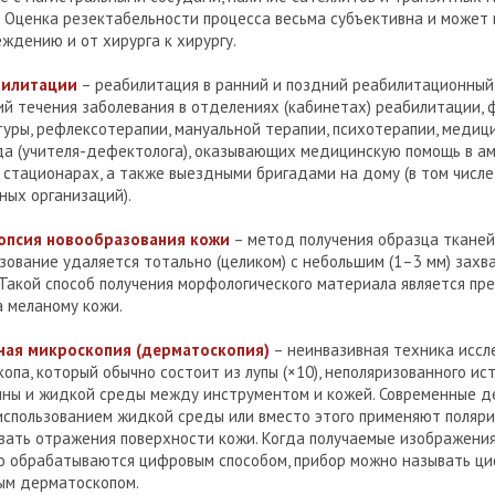
. Оценка резектабельности процесса весьма субъективна и может 
ждению и от хирурга к хирургу.
билитации
– реабилитация в ранний и поздний реабилитационный
ий течения заболевания в отделениях (кабинетах) реабилитации, 
уры, рефлексотерапии, мануальной терапии, психотерапии, медици
да (учителя-дефектолога), оказывающих медицинскую помощь в а
 стационарах, а также выездными бригадами на дому (в том числе
ных организаций).
опсия новообразования кожи
– метод получения образца тканей
зование удаляется тотально (целиком) с небольшим (1–3 мм) зах
 Такой способ получения морфологического материала является п
а меланому кожи.
ая микроскопия (дерматоскопия)
– неинвазивная техника иссл
па, который обычно состоит из лупы (×10), неполяризованного ист
ины и жидкой среды между инструментом и кожей. Современные 
использованием жидкой среды или вместо этого применяют поляри
вать отражения поверхности кожи. Когда получаемые изображени
о обрабатываются цифровым способом, прибор можно называть ц
ым дерматоскопом.