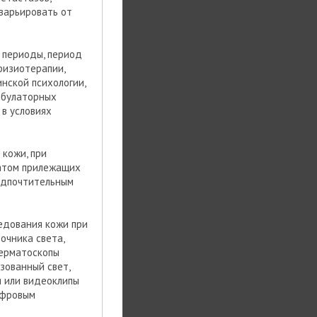
варьировать от
 периоды, период
физиотерапии,
нской психологии,
мбулаторных
 в условиях
 кожи, при
ватом прилежащих
редпочтительным
едования кожи при
очника света,
дерматоскопы
зованный свет,
я или видеоклипы
ифровым