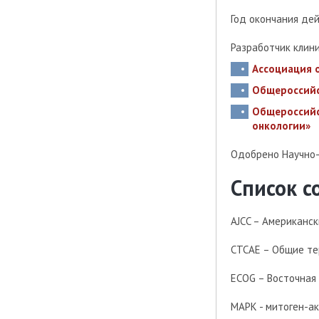
Год окончания де
Разработчик клин
Ассоциация 
Общероссийс
Общероссийс
онкологии»
Одобрено Научно
Список 
AJCC – Американс
CTCAE – Общие те
ECOG – Восточная
МАРК - митоген-а