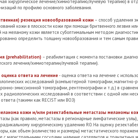
ючая хирургическое лечение/химиотерапию/лучевую терапию) в от
низаций по профилю основного заболевания.
итвенная) резекция новообразований кожи
– способ удаления э
ований кожи в плоскости кожи при помощи бритвенного лезвия или 
й на меланому кожи является субоптимальным методом диагностики
ированно определить толщину новообразования и тем самым прав
 (prehabilitation)
– реабилитация с момента постановки диагно
еского лечения/химиотерапии/лучевой терапии).
 оценка ответа на лечение
- оценка ответа на лечение с использ
ологических исследований (компьютерной томографии, магнитно-
ронно-эмиссионной томографии, рентгенографии и т.д.) в сравнен
х радиологических исследований в соответствии с одной или нес
ответа (такими как RECIST или ВОЗ)
меланома кожи и/или резектабельные метастазы меланомы ко
тазы (как правило, метастазы в регионарные лимфатические узлы),
 радикальному хирургическому удалению R0. На оценку резектабе
торы, как объем (количество и размеры) метастатического пораже
е с магистральными сосудами, наличие сателлитов и транзитных м