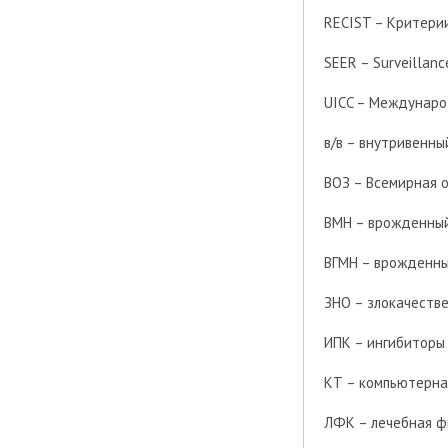
RECIST – Критери
SEER – Surveillanc
UICC – Междунаро
в/в – внутривенны
ВОЗ – Всемирная 
ВМН – врожденный
ВГМН – врожденны
ЗНО – злокачеств
ИПК – ингибиторы
КТ – компьютерна
ЛФК – лечебная ф