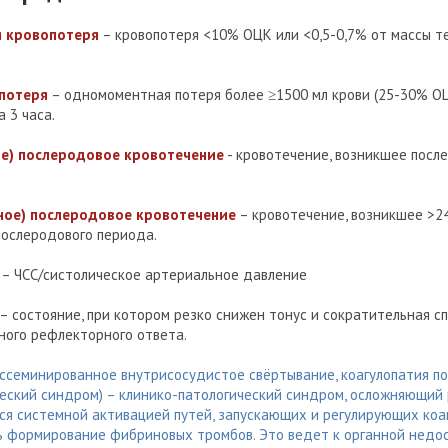
 кровопотеря
– кровопотеря <10% ОЦК или <0,5-0,7% от массы тел
потеря
– одномоментная потеря более ≥1500 мл крови (25-30% ОЦ
 3 часа.
ое) послеродовое кровотечение
- кровотечение, возникшее посл
ное) послеродовое кровотечение
– кровотечение, возникшее >24
послеродового периода.
– ЧСС/систолическое артериальное давление
– состояние, при котором резко снижен тонус и сократительная с
ного рефлекторного ответа.
ссеминированное внутрисосудистое свёртывание, коагулопатия по
еский синдром) – клинико-патологический синдром, осложняющий 
ся системной активацией путей, запускающих и регулирующих коа
ь формирование фибриновых тромбов. Это ведет к органной недо