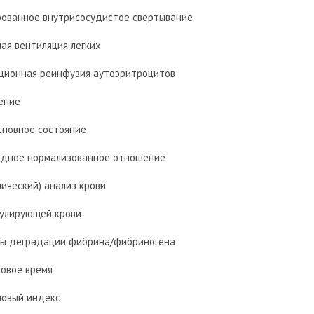
ованное внутрисосудистое свертывание
ая вентиляция легких
ционная реинфузия аутоэритроцитов
ение
сновное состояние
дное нормализованное отношение
ический) анализ крови
улирующей крови
ы деградации фибрина/фибриногена
овое время
овый индекс