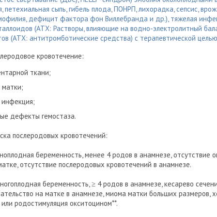
, петехиальная сыпь, гибель плода, ПОНРП, лихорадка, сепсис, в
емофилия, дефицит фактора фон Виллебранда и др.), тяжелая инфе
таллоидов (АТХ: Растворы, влияющие на водно-электролитный бала
тов (АТХ: антитромботические средства) с терапевтической цель
леродовое кровотечение:
ентарной ткани;
 матки;
 инфекция;
ые дефекты гемостаза.
ска послеродовых кровотечений:
ноплодная беременность, менее 4 родов в анамнезе, отсутствие 
матке, отсутствие послеродовых кровотечений в анамнезе.
ногоплодная беременность, ≥ 4 родов в анамнезе, кесарево сечен
ательство на матке в анамнезе, миома матки больших размеров, 
или родостимуляция окситоцином**.