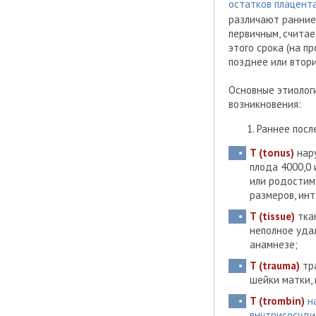
остатков плацент
различают ранние 
первичным, считае
этого срока (на п
позднее или втор
Основные этиолог
возникновения:
Раннее посл
T (tonus)
нару
плода 4000,0
или родостим
размеров, инт
T (tissue)
ткан
неполное удал
анамнезе;
T (trauma)
тра
шейки матки,
T (trombin)
на
внутрисосуди