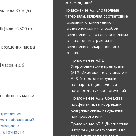
рекомендаций
Приложение А3. Справочные
а, или <5 мл/кг
материалы, включая соответствие
показаний к применению и
противопоказаний, способов
К) или ≥2500 мл
применения и доз лекарственных
препаратов, инструкции по
применению лекарственного
е рождения плода
препар…
Приложение А3.1
 часов и ≤ 6
Утеротонические препараты
(АТХ: Окситоцин и его аналоги,
АТХ: Утеротонизирующие
препараты) для лечения
послеродовых кровотечений
пособность матки
Приложение А3.2 Средства
профилактики и коррекции
коагуляционных нарушений
требления,
при кровотечении
ряд заболеваний.
Приложение А3.3 Диагностика
гуляцию и
и коррекция коагулопатии во
статочности,
время патологического и