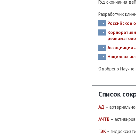
Год окончания де
Разработчик клин
Российское 
Корпоративн
реаниматоло
Ассоциация 
Национальна
Одобрено Научно
Список сок
АД
– артериально
АЧТВ
– активиров
ГЭК
– гидроксиэт