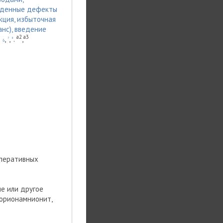
рожденные дефекты
кция, избыточная
нс), введение
a2
a3
ю
,
,
.
,
7
8
6
оперативных
ие или другое
хорионамнионит,