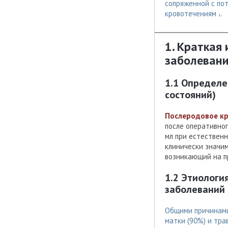
сопряженной с пот
кровотечениям
.
1
1. Краткая
заболевани
1.1 Определе
состояний)
Послеродовое к
после оперативно
мл при естествен
клинически значи
возникающий на п
1.2 Этиологи
заболеваний 
Общими причинами
матки (90%) и тра