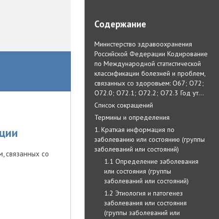
Содержание
Министерство здравоохранения
Российской Федерации Кодирование
по Международной статистической
классификации болезней и проблем,
связанных со здоровьем: O67; O72;
O72.0; O72.1; O72.2; O72.3 Год ут…
Список сокращений
Термины и определения
1. Краткая информация по
ции
заболеванию или состоянию (группы
заболеваний или состояний)
, связанных со
1.1 Определение заболевания
или состояния (группы
заболеваний или состояний)
1.2 Этиология и патогенез
заболевания или состояния
(группы заболеваний или