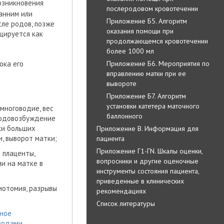
возникновения
послеродовом кровотечении
анним или
Приложение Б5. Алгоритм
сле родов, позже
оказания помощи при
ицируется как
продолжающемся кровотечении
более 1000 мл
Приложение Б6. Мероприятия по
ока его
вправлению матки при ее
вывороте
Приложение Б7. Алгоритм
установки катетера маточного
многоводие, вес
баллонного
 родовозбуждение
ки больших
Приложение В. Информация для
, выворот матки;
пациента
Приложение Г1-ГN. Шкалы оценки,
 плаценты,
вопросники и другие оценочные
и на матке в
инструменты состояния пациента,
приведенные в клинических
иотомия, разрывы
рекомендациях
Список литературы
нное
водами,