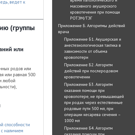
едь, ведет к
массивного акушерского
кровотечения при помощи
РОТЭМ/ТЭГ
Приложение Б. Алгоритмы действий
ию (группы
врача
Приложение Б1. Акушерская и
анестезиологическая тактика в
аний или
зависимости от объема
кровопотери
Приложение Б2. Алгоритм
енных родов или
действий при послеродовом
я или равная 500
кровотечении
и любой
Приложение Б3. Алгоритм
ьности),
оказания помощи при
кровопотере, не превышающей
при родах через естественные
ы
родовые пути 500 мл, при
операции кесарева сечения –
1000 мл
ой способности
Приложение Б4. Алгоритм
 с наличием
оказания помощи при