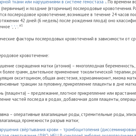
арной ткани или нарушениями в системе гемостаза
. По времени 
2
(первичные) и поздние (вторичные) послеродовые кровотечения. Р
тся послеродовое кровотечение, возникшее в течение 24 часов по
ротяжении 42 дней (6 недель) после рождения плода) оно классиф
a1
ичное
,
,
.
3
4
5
ические факторы послеродовых кровотечений в зависимости от ср
еродовое кровотечение:
шение сокращения матки (атония) – многоплодная беременность, 
 и более грамм, длительное применение токолитической терапии,
уляция окситоцином, общая анестезия, хориоамнионит, миома мат
енсивные тракции за пуповину, прикрепление плаценты в дне матки
ь (плацента) – предлежание, плотное прикрепление или врастание
ение частей последа в родах, добавочная доля плаценты, операци
вма – оперативные влагалищные роды, стремительные роды, эпиз
 влагалища, промежности разрыв матки;
рушения свёртывания крови – тромбоцитопения (диссеминирова
стое свертывание (ДВС), HELLP-синдром) эмболия околоплодными 