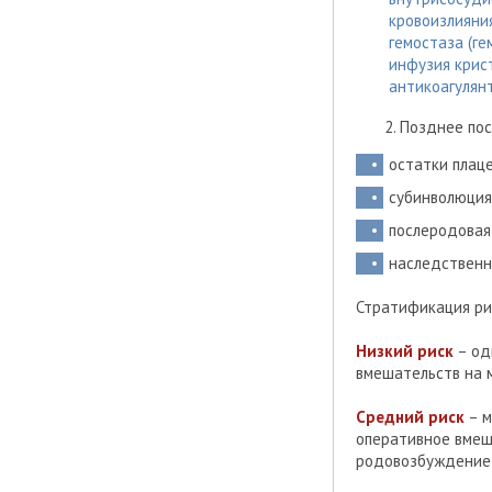
кровоизлияния
гемостаза (г
инфузия крис
антикоагулян
Позднее пос
остатки плац
субинволюция
послеродовая
наследственн
Стратификация ри
Низкий риск
– од
вмешательств на 
Средний риск
– м
оперативное вмеш
родовозбуждение 