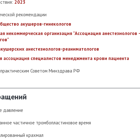
йствия:
2023
ической рекомендации
общество акушеров-гинекологов
ая некоммерческая организация "Ассоциация анестезиологов 
гов"
акушерских анестезиологов-реаниматологов
я ассоциация специалистов менеджмента крови пациента
-практическим Советом Минздрава РФ
ращений
е давление
анное частичное тромбопластиновое время
илированный крахмал