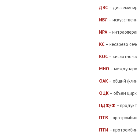
ДВС
– диссеминир
ИВЛ
– искусственн
ИРА
– интраопера
КС
– кесарево сеч
КОС
– кислотно-о
МНО
– междунаро
ОАК
– общий (клин
ОЦК
– объем цирк
ПДФ/Ф
– продукт
ПТВ
– протромбин
ПТИ
– протромбин