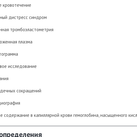
е кровотечение
ный дистресс синдром
нная тромбоэластометрия
оженная плазма
тограмма
овое исследование
ания
рдечных сокращений
диография
е содержание в капиллярной крови гемоглобина, насыщенного ки
 определения