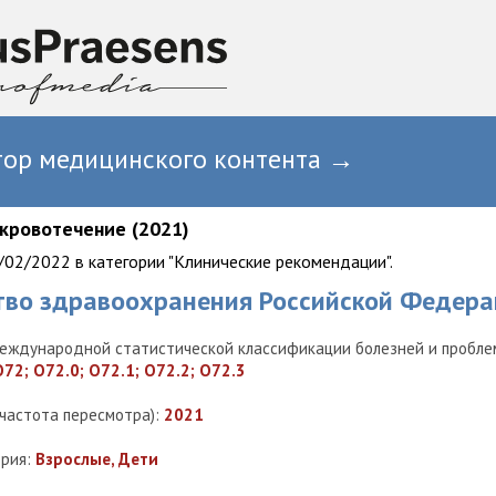
тор медицинского контента →
кровотечение (2021)
02/2022 в категории "Клинические рекомендации".
тво здравоохранения Российской Федера
еждународной статистической классификации болезней и проблем
O72; O72.0; O72.1; O72.2; O72.3
(частота пересмотра):
2021
ория:
Взрослые, Дети