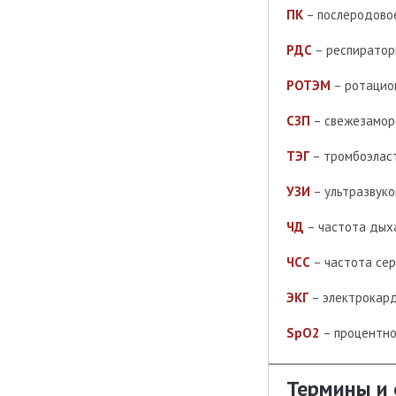
ПК
– послеродово
РДС
– респиратор
РОТЭМ
– ротацио
СЗП
– свежезамор
ТЭГ
– тромбоэлас
УЗИ
– ультразвук
ЧД
– частота дых
ЧСС
– частота се
ЭКГ
– электрокар
SpO2
– процентно
Термины и