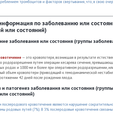
реблением тромбоцитов и факторов свертывания, что, в свою очер
 информация по заболеванию или состоян
й или состояний)
ние заболевания или состояния (группы заболев
ровотечение
— это кровопотеря, возникшая в результате естеств
го родоразрешения путем операции кесарева сечения, превышающа
ных родах и 1000 мл и более при оперативном родоразрешении, ил
мый объем кровопотери (приводящий к гемодинамической нестабил
ротяжении 42 дней после рождения плода.
я и патогенез заболевания или состояния (групп
или состояний)
 послеродового кровотечения являются нарушение сократительн
вмы родовых путей (7%). В 3% послеродовые кровотечения связаны