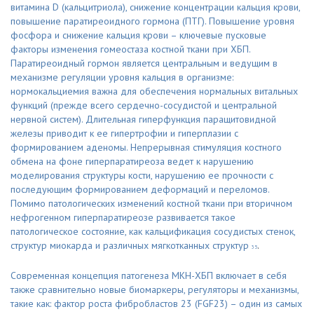
витамина D (кальцитриола), снижение концентрации кальция крови,
повышение паратиреоидного гормона (ПТГ). Повышение уровня
фосфора и снижение кальция крови – ключевые пусковые
факторы изменения гомеостаза костной ткани при ХБП.
Паратиреоидный гормон является центральным и ведущим в
механизме регуляции уровня кальция в организме:
нормокальциемия важна для обеспечения нормальных витальных
функций (прежде всего сердечно-сосудистой и центральной
нервной систем). Длительная гиперфункция паращитовидной
железы приводит к ее гипертрофии и гиперплазии с
формированием аденомы. Непрерывная стимуляция костного
обмена на фоне гиперпаратиреоза ведет к нарушению
моделирования структуры кости, нарушению ее прочности с
последующим формированием деформаций и переломов.
Помимо патологических изменений костной ткани при вторичном
нефрогенном гиперпаратиреозе развивается такое
патологическое состояние, как кальцификация сосудистых стенок,
структур миокарда и различных мягкотканных структур
.
35
Современная концепция патогенеза МКН-ХБП включает в себя
также сравнительно новые биомаркеры, регуляторы и механизмы,
такие как: фактор роста фибробластов 23 (FGF23) – один из самых