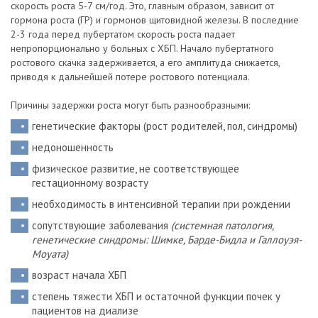
скорость роста 5-7 см/год. Это, главным образом, зависит от
гормона роста (ГР) и гормонов щитовидной железы. В последние
2-3 года перед пубертатом скорость роста падает
непропорционально у больных с ХБП. Начало пубертатного
ростового скачка задерживается, а его амплитуда снижается,
приводя к дальнейшей потере ростового потенциала.
Причины задержки роста могут быть разнообразными:
генетические факторы (рост родителей, пол, синдромы)
недоношенность
физическое развитие, не соответствующее
гестационному возрасту
необходимость в интенсивной терапии при рождении
сопутствующие заболевания
(системная патология,
генетические синдромы: Шимке, Барде-Бидла и Галлоуэя-
Моуата)
возраст начала ХБП
степень тяжести ХБП и остаточной функции почек у
пациентов на диализе