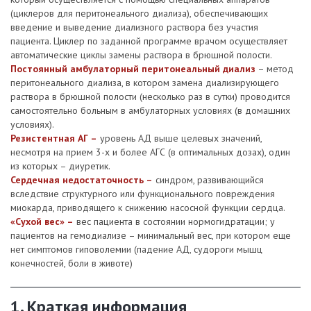
(циклеров для перитонеального диализа), обеспечивающих
введение и выведение диализного раствора без участия
пациента. Циклер по заданной программе врачом осуществляет
автоматические циклы замены раствора в брюшной полости.
Постоянный амбулаторный перитонеальный диализ
– метод
перитонеального диализа, в котором замена диализирующего
раствора в брюшной полости (несколько раз в сутки) проводится
самостоятельно больным в амбулаторных условиях (в домашних
условиях).
Резистентная АГ –
уровень АД выше целевых значений,
несмотря на прием 3-х и более АГС (в оптимальных дозах), один
из которых – диуретик.
Сердечная недостаточность –
синдром, развивающийся
вследствие структурного или функционального повреждения
миокарда, приводящего к снижению насосной функции сердца.
«Сухой вес» –
вес пациента в состоянии нормогидратации; у
пациентов на гемодиализе – минимальный вес, при котором еще
нет симптомов гиповолемии (падение АД, судороги мышц
конечностей, боли в животе)
1. Краткая информация