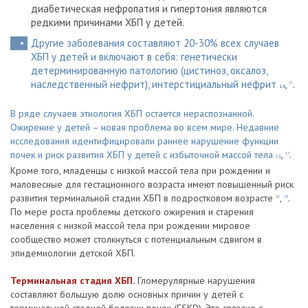
диабетическая нефропатия и гипертония являются
редкими причинами ХБП у детей.
Другие заболевания составляют 20-30% всех случаев
ХБП у детей и включают в себя: генетически
детерминированную патологию (цистиноз, оксалоз,
наследственный нефрит), интерстициальный нефрит
,
.
15
14
В ряде случаев этиология ХБП остается нераспознанной.
Ожирение у детей – новая проблема во всем мире. Недавние
исследования идентифицировали раннее нарушение функции
почек и риск развития ХБП у детей с избыточной массой тела
,
.
17
16
Кроме того, младенцы с низкой массой тела при рождении и
маловесные для гестационного возраста имеют повышенный риск
развития терминальной стадии ХБП в подростковом возрасте
,
.
18
19
По мере роста проблемы детского ожирения и старения
населения с низкой массой тела при рождении мировое
сообщество может столкнуться с потенциальным сдвигом в
эпидемиологии детской ХБП.
Терминальная стадия ХБП.
Гломерулярные нарушения
составляют большую долю основных причин у детей с