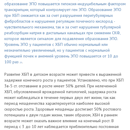
образование ЭПО повышается гипоксия-индуцибельным фактором
транскрипции, который контролирует ген ЭПО. Образование ЭПО
при ХБП снижается как за счет разрушения перитубулярных
фибробластов и нарушения регуляции почечного кислород -
чувствительного механизма, так и за счет нарушения тубулярной
реабсорбции натрия в дистальных канальцах при снижении СКФ,
которое является сигналом для подавления образования ЭПО.
Уровень ЭПО у пациентов с ХБП обычно нормальный или
незначительно увеличенный, но у пациентов с нормальной
функцией почек и анемией уровень ЭПО повышается от 10 до
100 раз
.
28
Развитие ХБП в детском возрасте может привести к выраженной
задержке конечного роста у пациентов. Установлено, что при ХБП
3в-5 ст. отставание в росте имеет 50% детей. При нелеченной
ХБП, обусловленной врожденной патологией, задержка роста
может наблюдаться в течение первых двух лет жизни, так как
период младенчества характеризуется наиболее высокой
скоростью роста. Здоровые младенцы достигают 50% ростового
потенциала к двум годам жизни, таким образом, ХБН в раннем
возрасте может оказать важное влияние на конечный рост. В
период с 3 до 10 лет наблюдается приблизительно постоянная