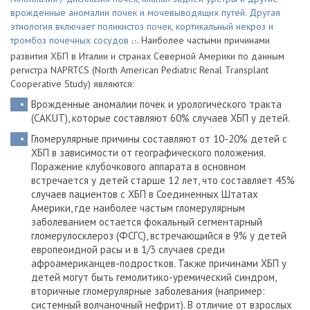
врожденные аномалии почек и мочевыводящих путей. Другая
этиология включает поликистоз почек, кортикальный некроз и
тромбоз почечных сосудов
. Наиболее частыми причинами
13
развития ХБП в Италии и странах Северной Америки по данным
регистра NAPRTCS (North American Pediatric Renal Transplant
Cooperative Study) являются:
Врожденные аномалии почек и урологического тракта
(CAKUT), которые составляют 60% случаев ХБП у детей.
Гломерулярные причины составляют от 10-20% детей с
ХБП в зависимости от географического положения.
Поражение клубочкового аппарата в основном
встречается у детей старше 12 лет, что составляет 45%
случаев пациентов с ХБП в Соединенных Штатах
Америки, где наиболее частым гломерулярным
заболеванием остается фокальный сегментарный
гломерулосклероз (ФСГС), встречающийся в 9% у детей
европеоидной расы и в 1/3 случаев среди
афроамериканцев-подростков. Также причинами ХБП у
детей могут быть гемолитико-уремический синдром,
вторичные гломерулярные заболевания (например:
системный волчаночный нефрит). В отличие от взрослых