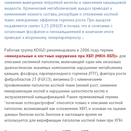
снижения выведения титруемой кислоты и закисления канальцевой
жидкости. Хронический метаболический ацидоз приводит к
изменениям ионного состава, резорбции и отложению костной
ткани, замедлению эффектов гормона роста. При ацидозе
подавляется синтез 1,25 (OH)2D в почках, что в сочетании с
остаточным фосфатом и гипокальциемией в конечном итоге
приводит к вторичному гиперпаратиреозу
.
9
Рабочая группа KDIGO рекомендовала в 2006 году термин
«минеральные и костные нарушения при ХБП (МКН-ХБП)»
для
описания системной патологии, включающей один или несколько
диагностически значимых компонентов: нарушение метаболизма
кальция, фосфора, паратиреоидного гормона (ПТГ), фактора роста
фибробластов 23 (FGF23), витамина D с клиническими
проявлениями патологии костной ткани (низкий рост, снижение
минерализации костей и нарушение целостности кости) и
экстраскелетной кальцификацией. Ранее применяемый термин
“почечная остеодистрофия” относится только к описанию костной
патологии, возникающей как осложнение ХБП, и основан на оценке
данных биопсии кости. Биопсия в настоящее время не
используется для верификации патологии костной ткани при ХПН.