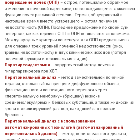
повреждение почек (ОПП)
– острое, потенциально обратимое
изменение в почечной паренхиме, сопровождающееся снижением
функции почек различной степени. Термин, общепринятый в
настоящее время вместо устаревшего – острая почечная
недостаточность (ОПН). Последнее предложение по своей сути
неверное, так как термины ОПП и ОПН не являются синонимами.
Международные критерии консенсуса для ОПП предназначены
для описания трех уровней почечной недостаточности (риск,
травмы, недостаточность) и двух клинических исходов (потеря
почечной функции и терминальная стадия).
Паратиреоидэктомия
– хирургический метод лечения
гиперпаратиреоза при ХБП.
Перитонеальный диализ
– метод заместительной почечной
терапии, основанный на принципе диффузионного обмена,
фильтрационного и конвекционного переноса через
«перитонеальную мембрану» (брюшину) низко- и
среднемолекулярных и белковых субстанций, а также жидкости из
крови в диализирующий раствор, находящийся в полости
брюшины.
Перитонеальный диализ с использованием
автоматизированных технологий (автоматизированный
перитонеальный диализ)
– метод перитонеального диализа,
который осуществляется с помощью специальных аппаратов