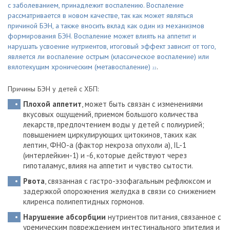
с заболеванием, принадлежит воспалению. Воспаление
рассматривается в новом качестве, так как может являться
причиной БЭН, а также вносить вклад как один из механизмов
формирования БЭН. Воспаление может влиять на аппетит и
нарушать усвоение нутриентов, итоговый эффект зависит от того,
является ли воспаление острым (классическое воспаление) или
вялотекущим хроническим (метавоспаление)
.
22
Причины БЭН у детей с ХБП:
Плохой аппетит
, может быть связан с изменениями
вкусовых ощущений, приемом большого количества
лекарств, предпочтением воды у детей с полиурией;
повышением циркулирующих цитокинов, таких как
лептин, ФНО-a (фактор некроза опухоли a), IL-1
(интерлейкин-1) и -6, которые действуют через
гипоталамус, влияя на аппетит и чувство сытости.
Рвота
, связанная с гастро-эзофагальным рефлюксом и
задержкой опорожнения желудка в связи со снижением
клиренса полипептидных гормонов.
Нарушение абсорбции
нутриентов питания, связанное с
уремическим повреждением интестинального эпителия и