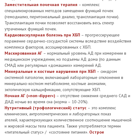
Заместительная почечная терапия
– комплекс
специализированных методов замещения функций почек
(гемодиализ, перитонеальный диализ, трансплантация почки).
Трансплантация почки позволяет восстановить весь спектр
утраченных функций почек.
Кардиоваскулярная болезнь при ХБП
– прогрессирующее
поражение сердечно-сосудистой системы вследствие воздействия
комплекса факторов, ассоциированных с ХБП.
Маскированная АГ
– нормальный уровень АД при измерении в
медицинском учреждении, но подъемы АД дома (по данным
СМАД или регулярных «домашних» измерений АД.
Минеральные и костные нарушения при ХБП
– синдром
системной патологии, включающий лабораторные отклонения в
минерально-костном метаболизме, костные аномалии,
эктопическую кальцификацию, сопутствующие ХБП.
Ночная АГ («
non
-
dipper
»)
– отсутствие снижения среднего САД и
ДАД ночью во время сна (норма – 10-20%).
Нутритивный (трофологический) статус
– это комплекс
клинических, антропометрических и лабораторных показ
ателей, характеризующих количественное соотношение мышечной
и жировой массы тела пациента. Также употребляется термин
«питательный статус» / «состояние питания».
Острое