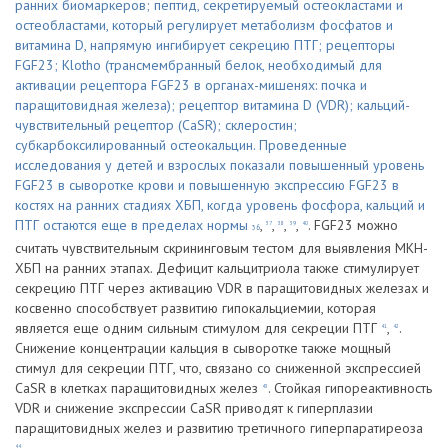
ранних биомаркеров; пептид, секретируемый остеокластами и
остеобластами, который регулирует метаболизм фосфатов и
витамина D, напрямую ингибирует секрецию ПТГ; рецепторы
FGF23; Klotho (трансмембранный белок, необходимый для
активации рецептора FGF23 в органах-мишенях: почка и
паращитовидная железа); рецептор витамина D (VDR); кальций-
чувствительный рецептор (CaSR); склеростин;
субкарбоксилированный остеокальцин. Проведенные
исследования у детей и взрослых показали повышенный уровень
FGF23 в сыворотке крови и повышенную экспрессию FGF23 в
костях на ранних стадиях ХБП, когда уровень фосфора, кальций и
ПТГ остаются еще в пределах нормы
,
,
,
,
. FGF23 можно
37
38
39
40
36
считать чувствительным скрининговым тестом для выявления МКН-
ХБП на ранних этапах. Дефицит кальцитриола также стимулирует
секрецию ПТГ через активацию VDR в паращитовидных железах и
косвенно способствует развитию гипокальциемии, которая
является еще одним сильным стимулом для секреции ПТГ
,
.
41
42
Снижение концентрации кальция в сыворотке также мощный
стимул для секреции ПТГ, что, связано со сниженной экспрессией
CaSR в клетках паращитовидных желез
. Стойкая гипореактивность
43
VDR и снижение экспрессии CaSR приводят к гиперплазии
паращитовидных желез и развитию третичного гиперпаратиреоза
44