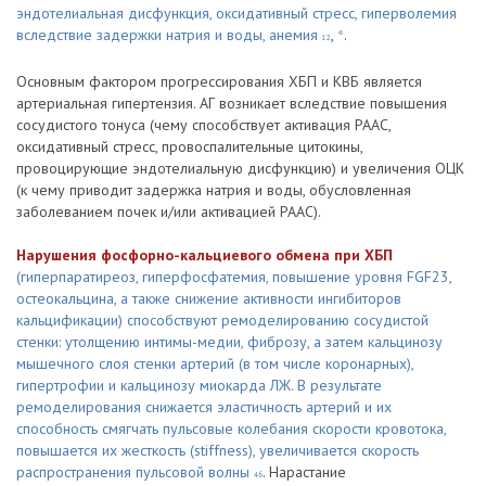
эндотелиальная дисфункция, оксидативный стресс, гиперволемия
вследствие задержки натрия и воды, анемия
,
.
45
12
Основным фактором прогрессирования ХБП и КВБ является
артериальная гипертензия. АГ возникает вследствие повышения
сосудистого тонуса (чему способствует активация РААС,
оксидативный стресс, провоспалительные цитокины,
провоцирующие эндотелиальную дисфункцию) и увеличения ОЦК
(к чему приводит задержка натрия и воды, обусловленная
заболеванием почек и/или активацией РААС).
Нарушения фосфорно-кальциевого обмена при ХБП
(гиперпаратиреоз, гиперфосфатемия, повышение уровня FGF23,
остеокальцина, а также снижение активности ингибиторов
кальцификации) способствуют ремоделированию сосудистой
стенки: утолщению интимы-медии, фиброзу, а затем кальцинозу
мышечного слоя стенки артерий (в том числе коронарных),
гипертрофии и кальцинозу миокарда ЛЖ. В результате
ремоделирования снижается эластичность артерий и их
способность смягчать пульсовые колебания скорости кровотока,
повышается их жесткость (stiffness), увеличивается скорость
распространения пульсовой волны
. Нарастание
46