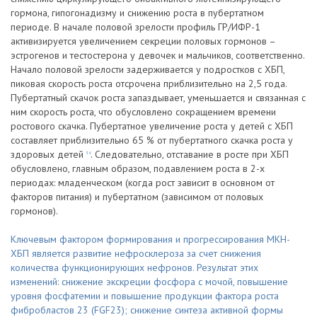
гормона, гипогонадизму и снижению роста в пубертатном
периоде. В начале половой зрелости профиль ГР/ИФР-1
активизируется увеличением секреции половых гормонов –
эстрогенов и тестостерона у девочек и мальчиков, соответственно.
Начало половой зрелости задерживается у подростков с ХБП,
пиковая скорость роста отсрочена приблизительно на 2,5 года.
Пубертатный скачок роста запаздывает, уменьшается и связанная с
ним скорость роста, что обусловлено сокращением времени
ростового скачка. Пубертатное увеличение роста у детей с ХБП
составляет приблизительно 65 % от пубертатного скачка роста у
здоровых детей
. Следовательно, отставание в росте при ХБП
34
обусловлено, главным образом, подавлением роста в 2-х
периодах: младенческом (когда рост зависит в основном от
факторов питания) и пубертатном (зависимом от половых
гормонов).
Ключевым фактором формирования и прогрессирования МКН-
ХБП является развитие нефросклероза за счет снижения
количества функционирующих нефронов. Результат этих
изменений: снижение экскреции фосфора с мочой, повышение
уровня фосфатемии и повышение продукции фактора роста
фибробластов 23 (FGF23); снижение синтеза активной формы