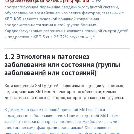
Кардиоваскулярная болезнь (КВБ) при ХБП
– это
прогрессирующее поражение сердечно-сосудистой системы,
обусловленное воздействием комплекса факторов, связанных с
ХБП. КВБ является основной причиной сокращения
продолжительности жизни в этой группе больных.
Кардиоваскулярные осложнения являются причиной смерти детей
и подростков с ХБП 5 ст в 25-32% случаев
,
,
.
11
12
10
1.2 Этиология и патогенез
заболевания или состояния (группы
заболеваний или состояний)
Хотя концепция ХБП у детей аналогична концепции у взрослых,
педиатрическая ХБП имеет некоторые особенности, меньше
доказательств и много факторов, которые до конца не изучены.
В детском возрасте основной причиной ХБП являются
врожденные заболевания почек. Причины детской ХБП также
зависят от возраста и страны проживания. Наиболее частыми
этиологическими факторами неонатальной ХБП являются:
гипоплазия / дисплазия почек, клапан задней уретры и другие