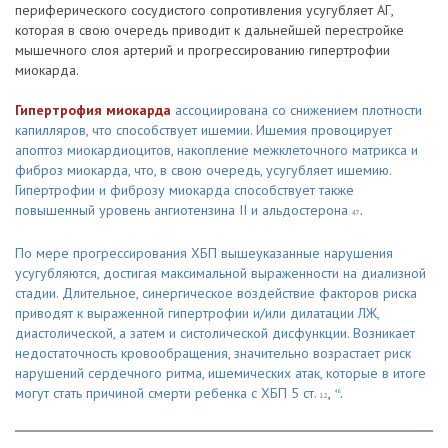
периферического сосудистого сопротивления усугубляет АГ,
которая в свою очередь приводит к дальнейшей перестройке
мышечного слоя артерий и прогрессированию гипертрофии
миокарда.
Гипертрофия миокарда
ассоциирована со снижением плотности
капилляров, что способствует ишемии. Ишемия провоцирует
апоптоз миокардиоцитов, накопление межклеточного матрикса и
фиброз миокарда, что, в свою очередь, усугубляет ишемию.
Гипертрофии и фиброзу миокарда способствует также
повышенный уровень ангиотензина II и альдостерона
.
47
По мере прогрессирования ХБП вышеуказанные нарушения
усугубляются, достигая максимальной выраженности на диализной
стадии. Длительное, синергическое воздействие факторов риска
приводят к выраженной гипертрофии и/или дилатации ЛЖ,
диастолической, а затем и систолической дисфункции. Возникает
недостаточность кровообращения, значительно возрастает риск
нарушений сердечного ритма, ишемических атак, которые в итоге
могут стать причиной смерти ребенка с ХБП 5 ст.
,
.
46
12