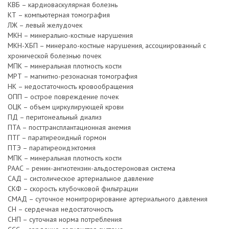
КВБ – кардиоваскулярная болезнь
КТ – компьютерная томография
ЛЖ – левый желудочек
МКН – минерально-костные нарушения
МКН-ХБП – минерало-костные нарушения, ассоциированный с
хронической болезнью почек
МПК – минеральная плотность кости
МРТ – магнитно-резонасная томография
НК – недостаточность кровообращения
ОПП – острое повреждение почек
ОЦК – объем циркулирующей крови
ПД – перитонеальный диализ
ПТА – посттрансплантационная анемия
ПТГ – паратиреоидный гормон
ПТЭ – паратиреоидэктомия
МПК – минеральная плотность кости
РААС – ренин-ангиотензин-альдостероновая система
САД – систолическое артериальное давление
СКФ – скорость клубочковой фильтрации
СМАД – суточное монитрорирование артериального давления
СН – сердечная недостаточность
СНП – суточная норма потребления