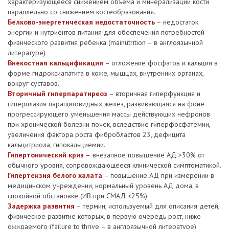
характеризующееся снижением объема и минерализации кости
параллельно со снижением костеобразования.
Белково-энергетическая недостаточность
– недостаток
энергии и нутриентов питания для обеспечения потребностей
физического развития ребенка (mainutrition – в англоязычной
литературе)
Внекостная кальцификация
– отложение фосфатов и кальция в
форме гидроксиапатита в коже, мышцах, внутренних органах,
вокруг суставов.
Вторичный гиперпаратиреоз
– вторичная гиперфункция и
гиперплазия паращитовидных желез, развивающаяся на фоне
прогрессирующего уменьшения массы действующих нефронов
при хронической болезни почек, вследствие гиперфосфатемии,
увеличения фактора роста фибробластов 23, дефицита
кальцитриола, гипокальциемии.
Гипертонический криз –
внезапное повышение АД >30% от
обычного уровня, сопровождающееся клинической симптоматикой.
Гипертензия белого халата
– повышение АД при измерении в
медицинском учреждении, нормальный уровень АД дома, в
спокойной обстановке (ИВ при СМАД <25%)
Задержка развития
– термин, используемый для описания детей,
физическое развитие которых, в первую очередь рост, ниже
ожидаемого (failure to thrive – в англоязычной литературе)