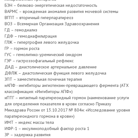
БЭН – белково-энергетическая недостаточность
ВАРМС – врожденная аномалия развития мочевой системы
ВГПТ – вторичный гиперпаратиреоз
ВОЗ – Всемирная Организация Здравоохранения
ГД – гемодиализ
ГДФ – гемодиафильтрация
ГЛЖ – гипертрофия левого желудочка
ГР – гормон роста
ГУС – гемолитико-уремический синдром
ГЭР – гастроэзофагальный рефлюкс
ДАД – диастолическое артериальное давление
ДФЛЖ – диастолическая функция левого желудочка
ЗПТ – заместительная почечная терапия
иАПФ - ингибиторы ангиотензин-превращающего фермента (АТХ
классификация: «Ингибиторы АПФ»)
иПТГ – интактный паратиреоидный гормон (наименование услуги
для определения показателя в крови согласно Приказу
Минздрава России от 13.10.2017 № 804н: «Исследование уровня
паратиреоидного гормона в крови»)
ИМТ – индекс массы тела
ИФР-1 – инсулиноподобный фактор роста 1
ЗР – задержка развития