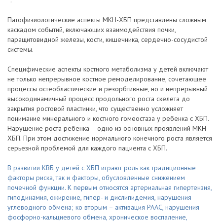
.
Патофизиологические аспекты МКН-ХБП представлены сложным
каскадом событий, включающих взаимодействия почки,
паращитовидной железы, кости, кишечника, сердечно-сосудистой
системы.
Специфические аспекты костного метаболизма у детей включают
не только непрерывное костное ремоделирование, сочетающее
процессы остеобластические и резорбтивные, но и непрерывный
высокодинамичный процесс продольного роста скелета до
закрытия ростовой пластинки, что существенно усложняет
понимание минерального и костного гомеостаза у ребенка с ХБП.
Нарушение роста ребенка – одно из основных проявлений МКН-
ХБП. При этом достижение нормального конечного роста является
серьезной проблемой для каждого пациента с ХБП.
В развитии КВБ у детей с ХБП играют роль как традиционные
факторы риска, так и факторы, обусловленные снижением
почечной функции. К первым относятся артериальная гипертензия,
гиподинамия, ожирение, гипер- и дислипидемия, нарушения
углеводного обмена; ко вторым – активация РААС, нарушения
фосфорно-кальциевого обмена, хроническое воспаление,