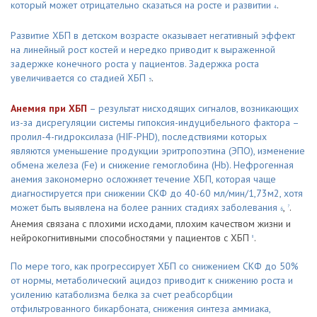
который может отрицательно сказаться на росте и развитии
.
4
Развитие ХБП в детском возрасте оказывает негативный эффект
на линейный рост костей и нередко приводит к выраженной
задержке конечного роста у пациентов. Задержка роста
увеличивается со стадией ХБП
.
5
Анемия при ХБП
– результат нисходящих сигналов, возникающих
из-за дисрегуляции системы гипоксия-индуцибельного фактора –
пролил-4-гидроксилаза (HIF-PHD), последствиями которых
являются уменьшение продукции эритропоэтина (ЭПО), изменение
обмена железа (Fe) и снижение гемоглобина (Hb). Нефрогенная
анемия закономерно осложняет течение ХБП, которая чаще
диагностируется при снижении СКФ до 40-60 мл/мин/1,73м2, хотя
может быть выявлена на более ранних стадиях заболевания
,
.
7
6
Анемия связана с плохими исходами, плохим качеством жизни и
нейрокогнитивными способностями у пациентов с ХБП
.
8
По мере того, как прогрессирует ХБП со снижением СКФ до 50%
от нормы, метаболический ацидоз приводит к снижению роста и
усилению катаболизма белка за счет реабсорбции
отфильтрованного бикарбоната, снижения синтеза аммиака,