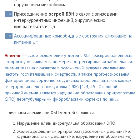
нарушением микробиома.
Присоединение
острой БЭН
в связи с эпизодами
интеркуррентных инфекций, хирургических
вмешательств и т.д.
Ассоциированные коморбидные состояния, влияющие на
питание
,
.
23
3
Анемия
– частое осложнение у детей с ХБП, распространенность
которого увеличивается по мере прогрессирования заболевания.
Анемия связана с развитием осложнений, включая увеличение
частоты госпитализации и смертности, а также прогрессирования
факторов риска сердечно-сосудистых заболеваний, таких как как
гипертрофия левого желудочка (ГЛЖ) [^24, 25]. Основной
причиной анемии является нарушение образования эритропоэтина
(ЭПО) перитубулярными фибробластами кортекса почек
.
26
Причинами анемии при ХБП у детей являются:
Нарушение и/или дисрегуляция образования ЭПО
Железодефицитный эритропоэз (абсолютный дефицит Fe,
функциональный дефицит Fe, нарушение метаболизма Fe)