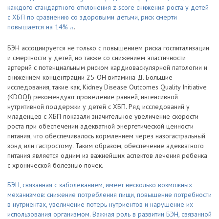
каждого стандартного отклонения z-score снижения роста у детей
с ХБП по сравнению со здоровыми детьми, риск смерти
повышается на 14%
.
21
БЭН ассоциируется не только с повышением риска госпитализации
и смертности у детей, но также со снижением эластичности
артерий с потенциальным риском кардиоваскулярной патологии и
снижением концентрации 25-ОН витамина Д. Большие
исследования, такие как, Kidney Disease Outcomes Quality Initiative
(KDOQI) рекомендуют проведение ранней, интенсивной
нутритивной поддержки у детей с ХБП. Ряд исследований у
младенцев с ХБП показали значительное увеличение скорости
роста при обеспечении адекватной энергетической ценности
питания, что обеспечивалось кормлением через назогастральный
зонд или гастростому. Таким образом, обеспечение адекватного
питания является одним из важнейших аспектов лечения ребенка
с хронической болезнью почек.
БЭН, связанная с заболеванием, имеет несколько возможных
механизмов: снижение потребления пищи, повышение потребности
в нутриентах, увеличение потерь нутриентов и нарушение их
использования организмом. Важная роль в развитии БЭН, связанной