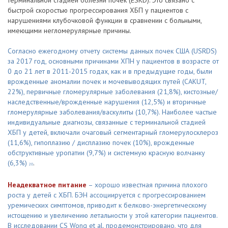
терминальной стадией болезни почек (ESKD). Это связано с
быстрой скоростью прогрессирования ХБП у пациентов с
нарушениями клубочковой функции в сравнении с больными,
имеющими негломерулярные причины.
Согласно ежегодному отчету системы данных почек США (USRDS)
за 2017 год, основными причинами ХПН у пациентов в возрасте от
0 до 21 лет в 2011-2015 годах, как и в предыдущие годы, были
врожденные аномалии почек и мочевыводящих путей (CAKUT,
22%), первичные гломерулярные заболевания (21,8%), кистозные/
наследственные/врожденные нарушения (12,5%) и вторичные
гломерулярные заболевания/васкулиты (10,7%). Наиболее частые
индивидуальные диагнозы, связанные с терминальной стадией
ХБП у детей, включали очаговый сегментарный гломерулосклероз
(11,6%), гипоплазию / дисплазию почек (10%), врожденные
обструктивные уропатии (9,7%) и системную красную волчанку
(6,3%)
.
20
Неадекватное питание
– хорошо известная причина плохого
роста у детей с ХБП. БЭН ассоциируется с прогрессированием
уремических симптомов, приводит к белково-энергетическому
истощению и увеличению летальности у этой категории пациентов.
В исследовании CS Wong et al. продемонстрировано, что для