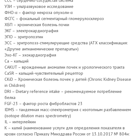
ССС – сердечно-сосудистая система
УЗИ – ультразвуковое исследование
ФНО-α – фактор некроза опухоли-α
ФСГС – фокальный сегментарный гломерулосклероз
ХБП – хроническая болезнь почки
ЭКГ – электрокардиография
ЭПО – эритропоэтин
ЭСС – эритропоэз-стимулирующие средства (АТХ классификация:
«Другие антианемические препараты»)
Эхо-КГ – эхокардиография
Ca – кальций
CAKUT – врожденные аномалии почек и урологического тракта
CaSR – кальций-чувствительный рецептор
CKiD – Хроническая болезнь почек у детей (Chronic Kidney Disease
in Children)
DRI – Dietary reference intake – рекомендуемое потребление
белка
FGF-23 – фактор роста фибробластов 23
IDMS – тандемная масс-спектрометрия с изотопным разбавлением
(isotope dilution mass spectrometry)
IL – интерлейкин
К – калий (наименование услуги для определения показателя в
крови согласно Приказу Минздрава России от 13.10.2017 № 804н: