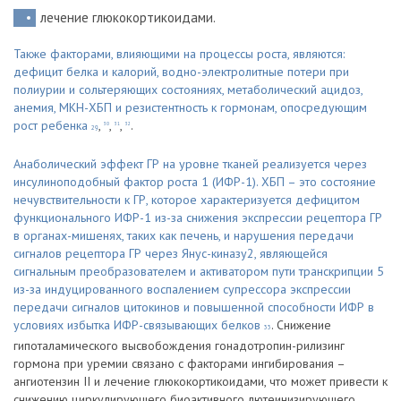
лечение глюкокортикоидами.
Также факторами, влияющими на процессы роста, являются:
дефицит белка и калорий, водно-электролитные потери при
полиурии и сольтеряющих состояниях, метаболический ацидоз,
анемия, МКН-ХБП и резистентность к гормонам, опосредующим
рост ребенка
,
,
,
.
30
31
32
29
Анаболический эффект ГР на уровне тканей реализуется через
инсулиноподобный фактор роста 1 (ИФР-1). ХБП – это состояние
нечувствительности к ГР, которое характеризуется дефицитом
функционального ИФР-1 из-за снижения экспрессии рецептора ГР
в органах-мишенях, таких как печень, и нарушения передачи
сигналов рецептора ГР через Янус-киназу2, являющейся
сигнальным преобразователем и активатором пути транскрипции 5
из-за индуцированного воспалением супрессора экспрессии
передачи сигналов цитокинов и повышенной способности ИФР в
условиях избытка ИФР-связывающих белков
. Снижение
33
гипоталамического высвобождения гонадотропин-рилизинг
гормона при уремии связано с факторами ингибирования –
ангиотензин II и лечение глюкокортикоидами, что может привести к
снижению циркулирующего биоактивного лютеинизирующего