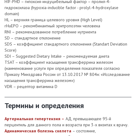
HIF-PHD – гипоксия-индуцибельный фактор – пролил-4-
гидроксилаза (hypoxia-inducible factor - prolyl-4-hydroxylase
domain)
HL – верхняя граница целевого уровня (High Level)
rHuEPO – рекомбинантный эритропоэтин человека
RNI – рекомендованное потребление нутриента
SD – стандартное отклонение
SDS – коэффициент стандартного отклонения (Standart Deviation
Score)
SDI – Suggested Dietary Intake – рекомендуемая диета
TSAT – коэффициент насыщения трансферрина железом
(наименование услуги при определения показателя согласно
Приказу Минздрава России от 13.10.2017 № 804н: «Исследование
насыщения трансферрина железом»)
VDR – рецептор витамина D
Термины и определения
Артериальная гипертензия –
АД, превышающее 95-й
перцентиль для данного пола и возраста при 3-х визитах к врачу.
Адинамическая болезнь скелета
– состояние,