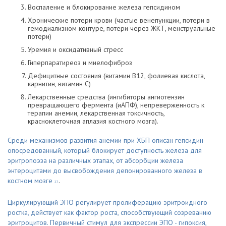
Воспаление и блокирование железа гепсидином
Хронические потери крови (частые венепункции, потери в
гемодиализном контуре, потери через ЖКТ, менструальные
потери)
Уремия и оксидативный стресс
Гиперпаратиреоз и миелофиброз
Дефицитные состояния (витамин В12, фолиевая кислота,
карнитин, витамин С)
Лекарственные средства (ингибиторы ангиотензин
превращающего фермента (иАПФ), непреверженность к
терапии анемии, лекарственная токсичность,
красноклеточная аплазия костного мозга).
Среди механизмов развития анемии при ХБП описан гепсидин-
опосредованный, который блокирует доступность железа для
эритропоэза на различных этапах, от абсорбции железа
энтероцитами до высвобождения депонированного железа в
костном мозге
.
27
Циркулирующий ЭПО регулирует пролиферацию эритроидного
ростка, действует как фактор роста, способствующий созреванию
эритроцитов. Первичный стимул для экспрессии ЭПО - гипоксия,