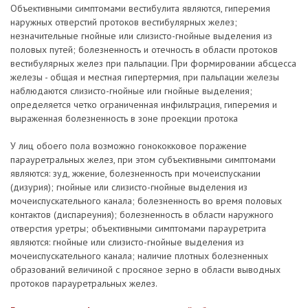
Объективными симптомами вестибулита являются, гиперемия
наружных отверстий протоков вестибулярных желез;
незначительные гнойные или слизисто-гнойные выделения из
половых путей; болезненность и отечность в области протоков
вестибулярных желез при пальпации. При формировании абсцесса
железы - общая и местная гипертермия, при пальпации железы
наблюдаются слизисто-гнойные или гнойные выделения;
определяется четко ограниченная инфильтрация, гиперемия и
выраженная болезненность в зоне проекции протока
У лиц обоего пола возможно гонококковое поражение
парауретральных желез, при этом субъективными симптомами
являются: зуд, жжение, болезненность при мочеиспускании
(дизурия); гнойные или слизисто-гнойные выделения из
мочеиспускательного канала; болезненность во время половых
контактов (диспареуния); болезненность в области наружного
отверстия уретры; объективными симптомами парауретрита
являются: гнойные или слизисто-гнойные выделения из
мочеиспускательного канала; наличие плотных болезненных
образований величиной с просяное зерно в области выводных
протоков парауретральных желез.