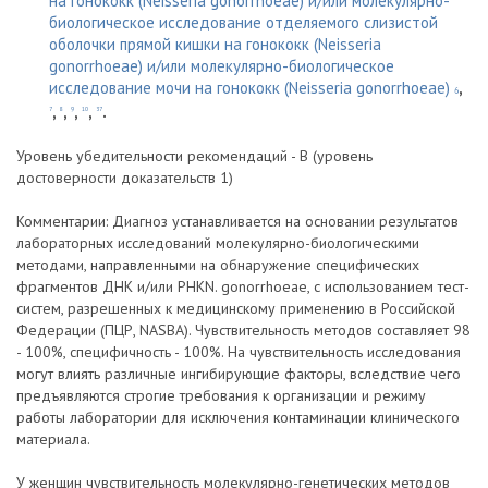
на гонококк (Neisseria gonorrhoeae) и/или молекулярно-
биологическое исследование отделяемого слизистой
оболочки прямой кишки на гонококк (Neisseria
gonorrhoeae) и/или молекулярно-биологическое
исследование мочи на гонококк (Neisseria gonorrhoeae)
,
6
,
,
,
,
.
7
8
9
10
37
Уровень убедительности рекомендаций - B (уровень
достоверности доказательств 1)
Комментарии: Диагноз устанавливается на основании результатов
лабораторных исследований молекулярно-биологическими
методами, направленными на обнаружение специфических
фрагментов ДНК и/или PHKN. gonorrhoeae, с использованием тест-
систем, разрешенных к медицинскому применению в Российской
Федерации (ПЦР, NASBA). Чувствительность методов составляет 98
- 100%, специфичность - 100%. На чувствительность исследования
могут влиять различные ингибирующие факторы, вследствие чего
предъявляются строгие требования к организации и режиму
работы лаборатории для исключения контаминации клинического
материала.
У женщин чувствительность молекулярно-генетических методов