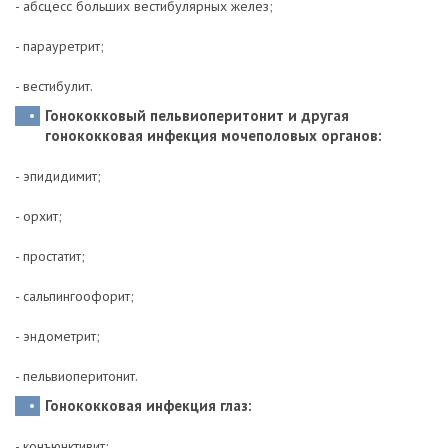
- абсцесс больших вестибулярных желез;
- парауретрит;
- вестибулит.
Гонококковый пельвиоперитонит и другая
гонококковая инфекция мочеполовых органов:
- эпидидимит;
- орхит;
- простатит;
- сальпингоофорит;
- эндометрит;
- пельвиоперитонит.
Гонококковая инфекция глаз:
- конъюнктивит;