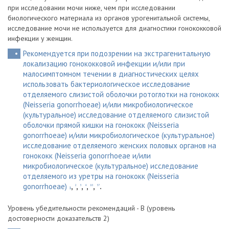
при исследовании мочи ниже, чем при исследовании
биологического материала из органов урогенитальной системы,
исследование мочи не используется для диагностики гонококковой
инфекции у женщин.
Рекомендуется при подозрении на экстрагенитальную
локализацию гонококковой инфекции и/или при
малосимптомном течении в диагностических целях
использовать бактериологическое исследование
отделяемого слизистой оболочки ротоглотки на гонококк
(Neisseria gonorrhoeae) и/или микробиологическое
(культуральное) исследование отделяемого слизистой
оболочки прямой кишки на гонококк (Neisseria
gonorrhoeae) и/или микробиологическое (культуральное)
исследование отделяемого женских половых органов на
гонококк (Neisseria gonorrhoeae и/или
микробиологическое (культуральное) исследование
отделяемого из уретры на гонококк (Neisseria
gonorrhoeae)
,
,
,
,
,
.
2
3
4
10
37
1
Уровень убедительности рекомендаций - B (уровень
достоверности доказательств 2)