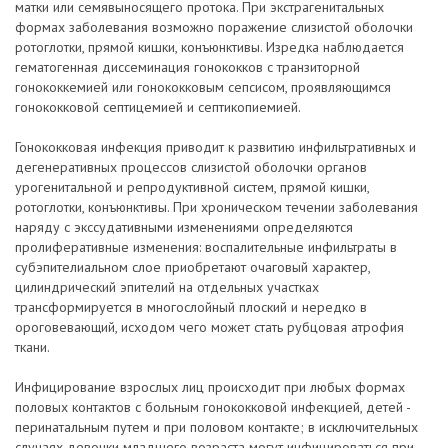
матки или семявыносящего протока. При экстрагенитальных
формах заболевания возможно поражение слизистой оболочки
ротоглотки, прямой кишки, конъюнктивы. Изредка наблюдается
гематогенная диссеминация гонококков с транзиторной
гонококкемией или гонококковым сепсисом, проявляющимся
гонококковой септицемией и септикопиемией.
Гонококковая инфекция приводит к развитию инфильтративных и
дегенеративных процессов слизистой оболочки органов
урогенитальной и репродуктивной систем, прямой кишки,
ротоглотки, конъюнктивы. При хроническом течении заболевания
наряду с экссудативными изменениями определяются
пролиферативные изменения: воспалительные инфильтраты в
субэпителиальном слое приобретают очаговый характер,
цилиндрический эпителий на отдельных участках
трансформируется в многослойный плоский и нередко в
ороговевающий, исходом чего может стать рубцовая атрофия
ткани.
Инфицирование взрослых лиц происходит при любых формах
половых контактов с больным гонококковой инфекцией, детей -
перинатальным путем и при половом контакте; в исключительных
случаях девочки младшего возраста могут инфицироваться при