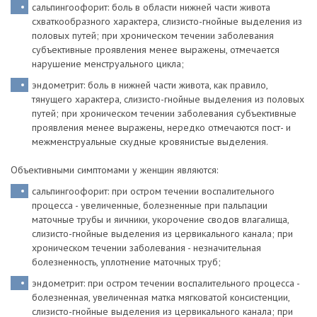
сальпингоофорит: боль в области нижней части живота
схваткообразного характера, слизисто-гнойные выделения из
половых путей; при хроническом течении заболевания
субъективные проявления менее выражены, отмечается
нарушение менструального цикла;
эндометрит: боль в нижней части живота, как правило,
тянущего характера, слизисто-гнойные выделения из половых
путей; при хроническом течении заболевания субъективные
проявления менее выражены, нередко отмечаются пост- и
межменструальные скудные кровянистые выделения.
Объективными симптомами у женщин являются:
сальпингоофорит: при остром течении воспалительного
процесса - увеличенные, болезненные при пальпации
маточные трубы и яичники, укорочение сводов влагалища,
слизисто-гнойные выделения из цервикального канала; при
хроническом течении заболевания - незначительная
болезненность, уплотнение маточных труб;
эндометрит: при остром течении воспалительного процесса -
болезненная, увеличенная матка мягковатой консистенции,
слизисто-гнойные выделения из цервикального канала; при