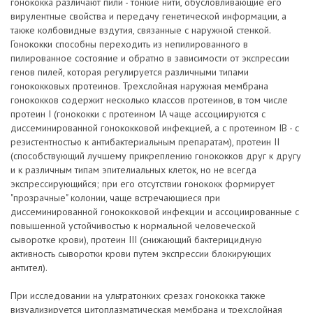
гонококка различают пили - тонкие нити, обусловливающие его
вирулентные свойства и передачу генетической информации, а
также колбовидные вздутия, связанные с наружной стенкой.
Гонококки способны переходить из непилированного в
пилированное состояние и обратно в зависимости от экспрессии
генов пилей, которая регулируется различными типами
гонококковых протеинов. Трехслойная наружная мембрана
гонококков содержит несколько классов протеинов, в том числе
протеин I (гонококки с протеином IA чаще ассоциируются с
диссеминированной гонококковой инфекцией, а с протеином IB - с
резистентностью к антибактериальным препаратам), протеин II
(способствующий лучшему прикреплению гонококков друг к другу
и к различным типам эпителиальных клеток, но не всегда
экспрессирующийся; при его отсутствии гонококк формирует
"прозрачные" колонии, чаще встречающиеся при
диссеминированной гонококковой инфекции и ассоциированные с
повышенной устойчивостью к нормальной человеческой
сыворотке крови), протеин III (снижающий бактерицидную
активность сыворотки крови путем экспрессии блокирующих
антител).
При исследовании на ультратонких срезах гонококка также
визуализируется цитоплазматическая мембрана и трехслойная