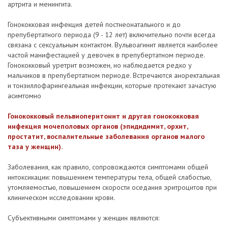
артрита и менингита.
Гонококковая инфекция детей постнеонатального и до
препубертатного периода (9 - 12 лет) включительно почти всегда
связана с сексуальным контактом. Вульвоагинит является наиболее
частой манифестацией у девочек в препубертатном периоде.
Гонококковый уретрит возможен, но наблюдается редко у
мальчиков в препубертатном периоде. Встречаются аноректальная
и тонзиллофарингеальная инфекции, которые протекают зачастую
асимтомно
Гонококковый пельвиоперитонит и другая гонококковая
инфекция мочеполовых органов (эпидидимит, орхит,
простатит, воспалительные заболевания органов малого
таза у женщин).
Заболевания, как правило, сопровождаются симптомами общей
интоксикации: повышением температуры тела, общей слабостью,
утомляемостью, повышением скорости оседания эритроцитов при
клиническом исследовании крови.
Субъективными симптомами у женщин являются: