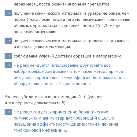
через месяц после окончания приема препаратов;
получение клинического материала из уретры не ранее, чем
через 3 часа после последнего мочеиспускания, при наличии
обильных уретральных выделений - через 15 - 20 минут
после мочеиспускания;
получение клинического материала из цервикального канала
и влагалища вне менструации;
соблюдение условий доставки образцов в лабораторию.
Не рекомендуется использование других методов
лабораторных исследований, в том числе метода прямой
иммунофлюоресценции, иммуноферментного анализа для
обнаружения антител к N. gonorrhoeae
.
5
Уровень убедительности рекомендаций - C (уровень
достоверности доказательств 5)
Не рекомендуется применение биологических,
химических и алиментарных провокаций с целью
повышения эффективности диагностики и лечения
гонококковой инфекции
.
38