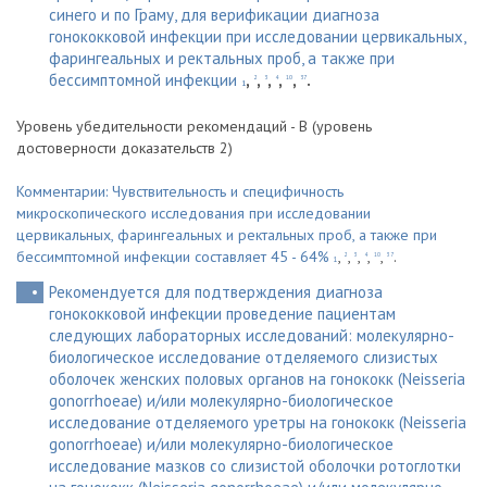
синего и по Граму, для верификации диагноза
гонококковой инфекции при исследовании цервикальных,
фарингеальных и ректальных проб, а также при
бессимптомной инфекции
,
,
,
,
,
.
2
3
4
10
37
1
Уровень убедительности рекомендаций - B (уровень
достоверности доказательств 2)
Комментарии: Чувствительность и специфичность
микроскопического исследования при исследовании
цервикальных, фарингеальных и ректальных проб, а также при
бессимптомной инфекции составляет 45 - 64%
,
,
,
,
,
.
2
3
4
10
37
1
Рекомендуется для подтверждения диагноза
гонококковой инфекции проведение пациентам
следующих лабораторных исследований: молекулярно-
биологическое исследование отделяемого слизистых
оболочек женских половых органов на гонококк (Neisseria
gonorrhoeae) и/или молекулярно-биологическое
исследование отделяемого уретры на гонококк (Neisseria
gonorrhoeae) и/или молекулярно-биологическое
исследование мазков со слизистой оболочки ротоглотки