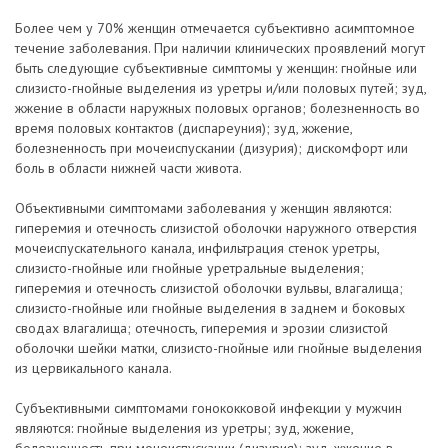
Более чем у 70% женщин отмечается субъективно асимптомное
течение заболевания. При наличии клинических проявлений могут
быть следующие субъективные симптомы у женщин: гнойные или
слизисто-гнойные выделения из уретры и/или половых путей; зуд,
жжение в области наружных половых органов; болезненность во
время половых контактов (диспареуния); зуд, жжение,
болезненность при мочеиспускании (дизурия); дискомфорт или
боль в области нижней части живота.
Объективными симптомами заболевания у женщин являются:
гиперемия и отечность слизистой оболочки наружного отверстия
мочеиспускательного канала, инфильтрация стенок уретры,
слизисто-гнойные или гнойные уретральные выделения;
гиперемия и отечность слизистой оболочки вульвы, влагалища;
слизисто-гнойные или гнойные выделения в заднем и боковых
сводах влагалища; отечность, гиперемия и эрозии слизистой
оболочки шейки матки, слизисто-гнойные или гнойные выделения
из цервикального канала.
Субъективными симптомами гонококковой инфекции у мужчин
являются: гнойные выделения из уретры; зуд, жжение,