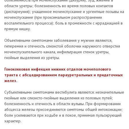
болезненность при мочеиспускании (дизурия); зуд, жжение в
области уретры; болезненность во время половых контактов
(диспареуния); учащенное мочеиспускание и ургентные позывы на
мочеиспускание (при проксимальном распространении
воспалительного процесса); боль в промежности с иррадиацией в
прямую кишку.
Объективными симптомами заболевания у мужчин являются,
гиперемия и отечность слизистой оболочки наружного отверстия
мочеиспускательного канала, инфильтрация стенок уретры,
гнойные выделения из уретры.
Гонококковая инфекция нижних отделов мочеполового
тракта с абсцедированием парауретральных и придаточных
желез.
Субъективными симптомами вестибулита являются: незначительные
гнойные или слизисто-гнойные выделения из половых путей;
болезненность и отечность в области вульвы. При формировании
абсцесса железы присоединяются симптомы общей интоксикации;
боли усиливаются при ходьбе и в покое, принимая пульсирующий
характер.