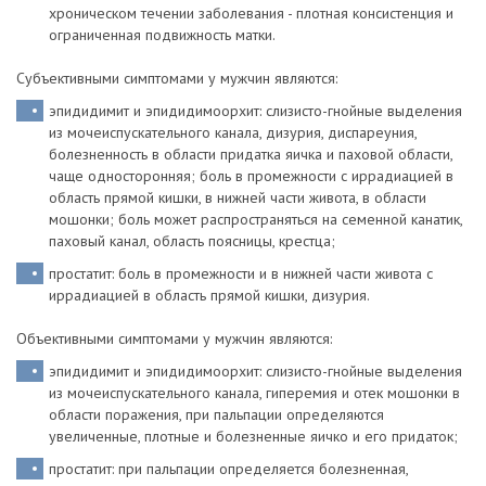
хроническом течении заболевания - плотная консистенция и
ограниченная подвижность матки.
Субъективными симптомами у мужчин являются:
эпидидимит и эпидидимоорхит: слизисто-гнойные выделения
из мочеиспускательного канала, дизурия, диспареуния,
болезненность в области придатка яичка и паховой области,
чаще односторонняя; боль в промежности с иррадиацией в
область прямой кишки, в нижней части живота, в области
мошонки; боль может распространяться на семенной канатик,
паховый канал, область поясницы, крестца;
простатит: боль в промежности и в нижней части живота с
иррадиацией в область прямой кишки, дизурия.
Объективными симптомами у мужчин являются:
эпидидимит и эпидидимоорхит: слизисто-гнойные выделения
из мочеиспускательного канала, гиперемия и отек мошонки в
области поражения, при пальпации определяются
увеличенные, плотные и болезненные яичко и его придаток;
простатит: при пальпации определяется болезненная,