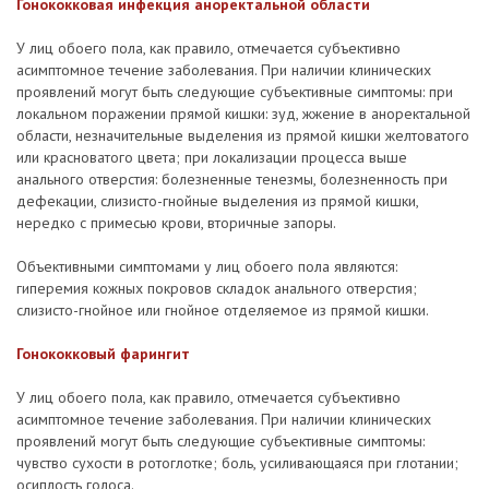
Гонококковая инфекция аноректальной области
У лиц обоего пола, как правило, отмечается субъективно
асимптомное течение заболевания. При наличии клинических
проявлений могут быть следующие субъективные симптомы: при
локальном поражении прямой кишки: зуд, жжение в аноректальной
области, незначительные выделения из прямой кишки желтоватого
или красноватого цвета; при локализации процесса выше
анального отверстия: болезненные тенезмы, болезненность при
дефекации, слизисто-гнойные выделения из прямой кишки,
нередко с примесью крови, вторичные запоры.
Объективными симптомами у лиц обоего пола являются:
гиперемия кожных покровов складок анального отверстия;
слизисто-гнойное или гнойное отделяемое из прямой кишки.
Гонококковый фарингит
У лиц обоего пола, как правило, отмечается субъективно
асимптомное течение заболевания. При наличии клинических
проявлений могут быть следующие субъективные симптомы:
чувство сухости в ротоглотке; боль, усиливающаяся при глотании;
осиплость голоса.