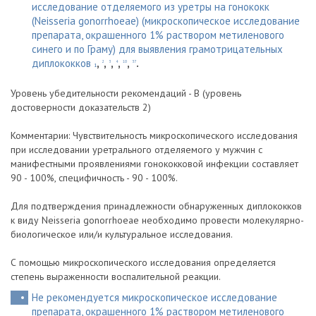
исследование отделяемого из уретры на гонококк
(Neisseria gonorrhoeae) (микроскопическое исследование
препарата, окрашенного 1% раствором метиленового
синего и по Граму) для выявления грамотрицательных
диплококков
,
,
,
,
,
.
2
3
4
10
37
1
Уровень убедительности рекомендаций - B (уровень
достоверности доказательств 2)
Комментарии: Чувствительность микроскопического исследования
при исследовании уретрального отделяемого у мужчин с
манифестными проявлениями гонококковой инфекции составляет
90 - 100%, специфичность - 90 - 100%.
Для подтверждения принадлежности обнаруженных диплококков
к виду Neisseria gonorrhoeae необходимо провести молекулярно-
биологическое или/и культуральное исследования.
С помощью микроскопического исследования определяется
степень выраженности воспалительной реакции.
Не рекомендуется микроскопическое исследование
препарата, окрашенного 1% раствором метиленового