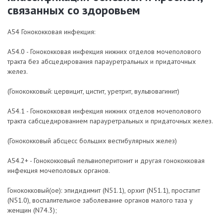
связанных со здоровьем
A54 Гонококковая инфекция:
A54.0 - Гонококковая инфекция нижних отделов мочеполового
тракта без абсцедирования парауретральных и придаточных
желез.
(Гонококковый: цервицит, цистит, уретрит, вульвовагинит)
A54.1 - Гонококковая инфекция нижних отделов мочеполового
тракта сабсцедированием парауретральных и придаточных желез.
(Гонококковый абсцесс больших вестибулярных желез)
A54.2+ - Гонококковый пельвиоперитонит и другая гонококковая
инфекция мочеполовых органов.
Гонококковый(ое): эпидидимит (N51.1), орхит (N51.1), простатит
(N51.0), воспалительное заболевание органов малого таза у
женщин (N74.3);