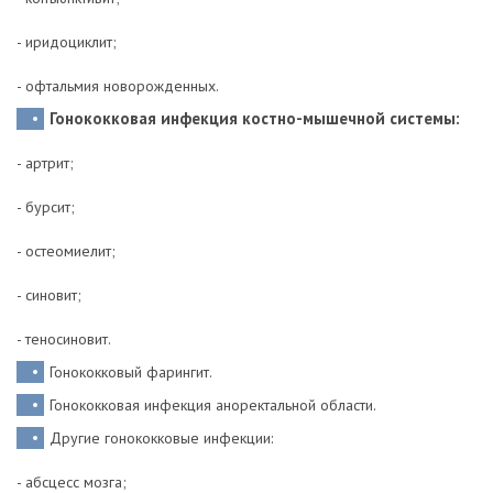
- иридоциклит;
- офтальмия новорожденных.
Гонококковая инфекция костно-мышечной системы:
- артрит;
- бурсит;
- остеомиелит;
- синовит;
- теносиновит.
Гонококковый фарингит.
Гонококковая инфекция аноректальной области.
Другие гонококковые инфекции:
- абсцесс мозга;