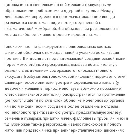
цитоплазма с взвешенными в ней мелкими гранулярными
образованиями - рибосомами и ядерной вакуолью. Между
диплококками определяется перемычка, около нее иногда
различается мезосома в виде петли, соединенной с
плазматической мембраной. Эти образования расположены в
местах наиболее активного роста микроорганизма.
Гонококки прочно фиксируются на эпителиальных клетках
слизистой оболочки с помощью пилей и участков локализации
протеина II и достигают подэпителиальной соединительной ткани
через межклеточные пространства, вызывая воспалительную
реакцию с выделением содержащего гонококки гнойного
экссудата. Возбудитель гонококковой инфекции поражает клетки
цилиндрического эпителия уретры и цервикального канала (у
девочек и женщин в период менопаузы возможно поражение
клеток вагинального эпителия), распространяется по протяжению
(per continuitatem) по слизистой оболочке мочеполовых органов
или по лимфатическим сосудам в более отдаленные отделы
мочеполового тракта: заднюю уретру, предстательную железу,
семенные пузырьки, придатки яичек, фаллопиевы трубы, яичники и
т.д. Возможен также ретроградный занос гонококков в полость
матки или придаток яичка при антиперистальтических движениях