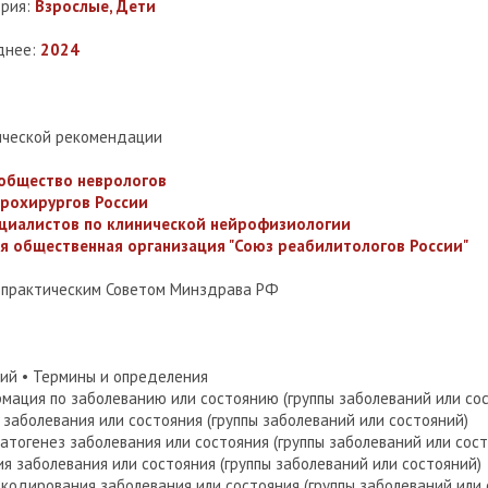
ория:
Взрослые, Дети
днее:
2024
ической рекомендации
 общество неврологов
йрохирургов России
ециалистов по клинической нейрофизиологии
я общественная организация "Союз реабилитологов России"
-практическим Советом Минздрава РФ
ний
• Термины и определения
рмация по заболеванию или состоянию (группы заболеваний или со
 заболевания или состояния (группы заболеваний или состояний)
 патогенез заболевания или состояния (группы заболеваний или сос
ия заболевания или состояния (группы заболеваний или состояний)
 кодирования заболевания или состояния (группы заболеваний или 