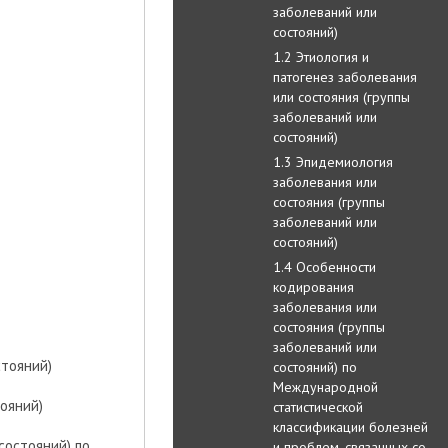
заболеваний или
состояний)
1.2 Этиология и
патогенез заболевания
или состояния (группы
заболеваний или
состояний)
1.3 Эпидемиология
заболевания или
состояния (группы
заболеваний или
состояний)
1.4 Особенности
кодирования
заболевания или
состояния (группы
заболеваний или
стояний)
состояний) по
Международной
тояний)
статистической
классификации болезней
состояний) по
и проблем, связанных со