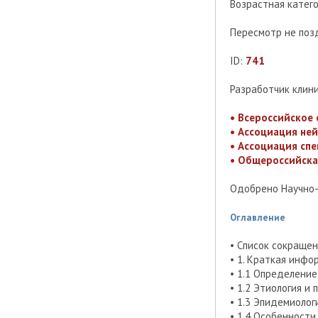
Возрастная катег
Пересмотр не поз
ID:
741
Разработчик клин
• Всероссийское
• Ассоциация не
• Ассоциация сп
• Общероссийска
Одобрено Научно
Оглавление
• Список сокраще
• 1. Краткая инфо
• 1.1 Определение
• 1.2 Этиология и
• 1.3 Эпидемиолог
• 1.4 Особенности