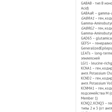
GABAB - тип В ион
Acid)
GABAaR – gamma-am
GABRA1
– ген, ко
Gamma-Aminobutyri
GABRG2
– ген, ко
Gamma-Aminobutyri
GAD65 – glutamica
GEFS+ – генерализ
GeneralizedEpileps
LEATs – long-term
эпилепсией
LGI1 - leucine-ric
KCNA1 – ген, коди
англ. Potassium Ch
KCND2 – ген, коди
англ. Potassium Vo
KCNMA1 – ген, ко
подсемейства М (от
Member 1)
KCNQ2, KCNQ3 – г
типы 2 и 3 (от анг