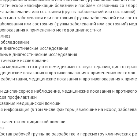
атической класификации болезней и проблем, связанных со здор
ия заболевания или состояния (группы заболеваний или состояний)
 картина заболевания или состояния (группы заболеваний или состо
заболевания или состояния (группы заболеваний или состояний) ме
ивопоказания к применению методов диагностики
амнез
е обследование
ые диагностические исследования
альные диагностические исследования
стические исследования
лючая медикаментозную и немедикаментозную терапии, диетотерап
едицинские показания и противопоказания к применению методов 
 реабилитация, медицинские показания и противопоказания к при
а и диспансерное наблюдение, медицинские показания и противопо
дов профилактики
 оказания медицинской помощи
ая информация (в том числе факторы, влияющие на исход заболева
и качества медицинской помощи
ры
Состав рабочей группы по разработке и пересмотру клинических 