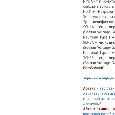
NMDA - тип ионотр
специфического а
NDDI-E - Невролог
Se – чувствительн
Sp – специфичнос
SCN1A – ген, код
(Sodium Voltage-Ga
Neuronal Type 1, A
SCN2A – ген, код
(Sodium Voltage-Ga
Neuronal Type 2, A
SCN1B – ген, код
(Sodium Voltage-Ga
BetaSubunit)
Термины и опреде
Абсанс
– это разн
Характеризуется 
моторной активнос
атипичный.
Абсанс атипичны
при типичном абса