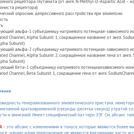
опного рецептора глутамата (от англ. N-Methyl-D-Aspartic Acid – н
гониста рецептора)
ический опросник депрессивного расстройства при эпилепсии
ость
ть
ирующий альфа-1 субъединицу натриевого потенциал-зависимого и
ted Channel, Alpha Subunit 1, сокращенное название от англ. Sodiu
lpha Subunit)
ирующий альфа-2 субъединицу натриевого потенциал-зависимого и
ted Channel, Alpha Subunit 2, сокращенное название гена от англ. 
lpha Subunit)
ирующий бета-1 субъединицу натриевого потенциалзависимого ион
ted Channel, Beta Subunit 1, сокращение гена от англ. SodiumChann
ления
овидность генерализованного эпилептического приступа: немотор
внезапной кратковременной (секунды-десятки секунд) утратой со
ти и амнезией. Имеет специфический паттерн ЭЭГ. См. абсанс тип
й
– это абсанс с изменениями в тонусе, которые являются более в
нсе; начало и/или прекращение не являются внезапными, часто ас