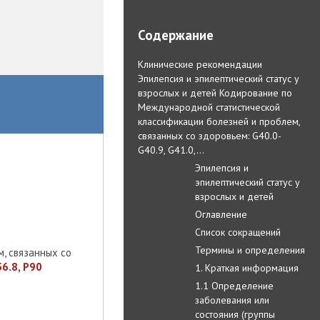
Содержание
Клинические рекомендации
Эпилепсия и эпилептический статус у
взрослых и детей Кодирование по
Международной статистической
классификации болезней и проблем,
связанных со здоровьем: G40.0-
G40.9, G41.0,…
Эпилепсия и
эпилептический статус у
взрослых и детей
Оглавление
Список сокращений
Термины и определения
, связанных со
56.8, P90
1. Краткая информация
1.1 Определение
заболевания или
состояния (группы