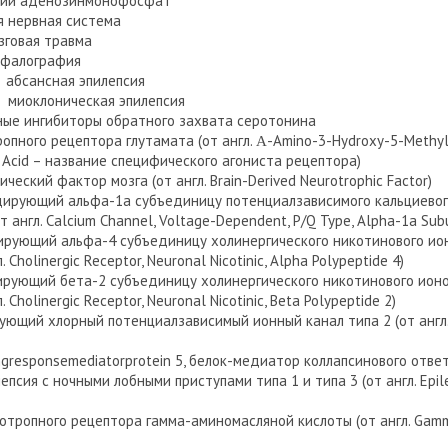
кий аденозинмонофосфат
я нервная система
зговая травма
ефалография
абсансная эпилепсия
миоклоническая эпилепсия
ные ингибиторы обратного захвата серотонина
опного рецептора глутамата (от англ. Α-Amino-3-Hydroxy-5-Methyl
c Acid – название специфического агониста рецептора)
еский фактор мозга (от англ. Brain-Derived Neurotrophic Factor)
одирующий альфа-1а субъединицу потенциалзависимого кальциевог
т англ. Calcium Channel, Voltage-Dependent, P/Q Type, Alpha-1a Subu
дирующий альфа-4 субъединицу холинергического никотинового ио
 Cholinergic Receptor, Neuronal Nicotinic, Alpha Polypeptide 4)
дирующий бета-2 субъединицу холинергического никотинового ион
 Cholinergic Receptor, Neuronal Nicotinic, Beta Polypeptide 2)
рующий хлорный потенциалзависимый ионный канал типа 2 (от англ.
ngresponsemediatorprotein 5, белок-медиатор коллапсинового отве
лепсия с ночными лобными приступами типа 1 и типа 3 (от англ. Epil
отропного рецептора гамма-аминомасляной кислоты (от англ. Gam