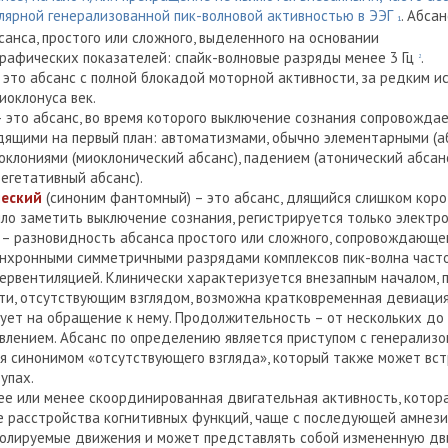
лярной генерализованной пик-волновой активностью в ЭЭГ
. Абса
1
анса, простого или сложного, выделенного на основании
рафических показателей: спайк-волновые разряды менее 3 Гц
.
2
 это абсанс с полной блокадой моторной активности, за редким 
иоклонуса век.
 это абсанс, во время которого выключение сознания сопровожда
дящими на первый план: автоматизмами, обычно элементарными (а
оклониями (миоклонический абсанс), падением (атонический абсанс
егетативный абсанс).
ческий
(синоним фантомный) – это абсанс, длящийся слишком корот
ыло заметить выключение сознания, регистрируется только электр
– разновидность абсанса простого или сложного, сопровождающег
нхронными симметричными разрядами комплексов пик-волна частот
первентиляцией. Клинически характеризуется внезапным началом,
ти, отсутствующим взглядом, возможна кратковременная девиация
ует на обращение к нему. Продолжительность – от нескольких до 
влением. Абсанс по определению является приступом с генерализ
ся синонимом «отсутствующего взгляда», который также может вст
упах.
ее или менее скоординированная двигательная активность, котор
е расстройства когнитивных функций, чаще с последующей амнези
олируемые движения и может представлять собой измененную дв