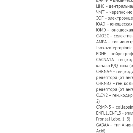
цАМФ – цикличес
ЦНС – центральна
ЧМТ – черепно-мо
ЭЭГ – электроэнц
ЮАЭ – юношеская 
ЮМЭ – юношеская 
СИОЗС – селектив
АМРА – тип ионотр
Isoxazolepropioni
BDNF – нейротрофич
CACNA1A – ген, к
канала P/Q типа (о
CHRNA4 – ген, ко
рецептора (от англ.
CHRNB2 – ген, ко
рецептора (от англ.
CLCN2 – ген, коди
2)
CRMP-5 – collapsi
ENFL1, ENFL3 - эпи
Frontal Lobe, 1; 3)
GABAA – тип А ион
Acid)