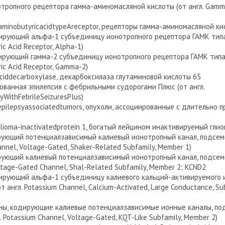
отропного рецептора гамма-аминомасляной кислоты (от англ. Gamm
inobutyricacidtypeAreceptor, рецепторы гамма-аминомасляной ки
дирующий альфа-1 субъединицу ионотропного рецептора ГАМК типа 
c Acid Receptor, Alpha-1)
дирующий гамма-2 субъединицу ионотропного рецептора ГАМК типа А
c Acid Receptor, Gamma-2)
ciddecarboxylase, декарбоксилаза глутаминовой кислоты 65
ованная эпилепсия с фебрильными судорогами Плюс (от англ.
yWithFebrileSeizuresPlus)
epilepsyassociatedtumors, опухоли, ассоциированные с длительно
hglioma-inactivatedprotein 1, богатый лейцином инактивируемый гли
рующий потенциалзависимый калиевый ионотропный канал, подсемей
annel, Voltage-Gated, Shaker-Related Subfamily, Member 1)
рующий калиевый потенциалзависимый ионотропный канал, подсемей
ltage-Gated Channel, Shal-Related Subfamily, Member 2; KCND2
дирующий альфа-1 субъединицу калиевого кальций-активируемого и
 англ. Potassium Channel, Calcium-Activated, Large Conductance, Su
ены, кодирующие калиевые потенциалзависимые ионные каналы, по
л. Potassium Channel, Voltage-Gated, KQT-Like Subfamily, Member 2)