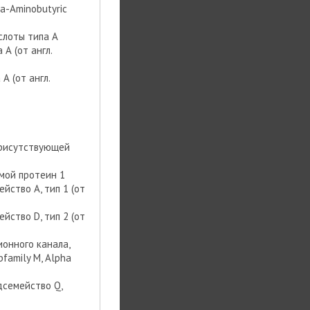
a-Aminobutyric
слоты типа А
А (от англ.
 (от англ.
 присутствующей
омой протеин 1
ство А, тип 1 (от
ство D, тип 2 (от
онного канала,
bfamily M, Alpha
дсемейство Q,