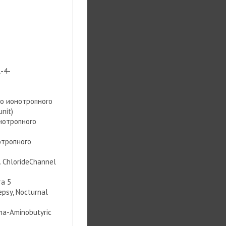
-4-
о ионотропного
nit)
нотропного
отропного
 ChlorideChannel
та 5
epsy, Nocturnal
ma-Aminobutyric