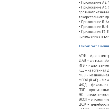
• Приложение А2.
• Приложение А3.
противопоказаний
лекарственного п
• Приложение Б. А
• Приложение В. 
• Приложение Г1-Г
приведенные в кл
Список сокращени
АТФ – Аденозинт
ДАЭ – детская аб
ИГЭ – идиопатиче
КД – кетогенная 
МВЭ – медиальная
МПЭЛ (ILAE) – Ме
ФКД – фокальная 
ПЭП – противоэпи
ЭС – эпилептическ
ЭССП – эпилептич
ЦСЖ – церебросп