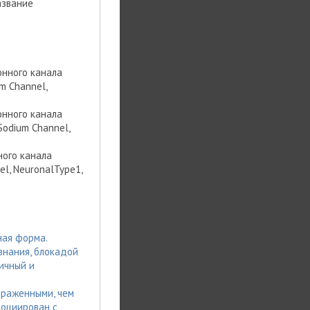
азвание
онного канала
m Channel,
онного канала
Sodium Channel,
ного канала
el, NeuronalType1,
ная форма.
знания, блокадой
ичный и
ыраженными, чем
социирован с