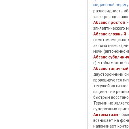
медленной нерегу
разновидность абс
электроэнцефалог
Абсанс простой
–
эпилептического м
Абсанс сложный
–
симптомами, выхо
автоматизмов), ми
мочи (автономно-в
Абсанс субклини
с), чтобы можно б
Абсанс типичный
двусторонними си
провоцируется ги
текущей активнос
пациент не реагир
быстрым восстано
Термин не являет
судорожных прист
Автоматизм
- бол
возникает на фон
напоминает контр