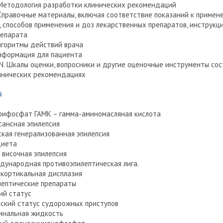
 Методология разработки клинических рекомендаций
 Справочные материалы, включая соответствие показаний к примен
, способов применения и доз лекарственных препаратов, инструкц
репарата
лгоритмы действий врача
Информация для пациента
N. Шкалы оценки, вопросники и другие оценочные инструменты сос
инических рекомендациях
й
рифосфат
ГАМК – гамма-аминомасляная кислота
сансная эпилепсия
ская генерализованная эпилепсия
диета
 височная эпилепсия
ждународная противоэпилептическая лига.
кортикальная дисплазия
лептические препараты
ий статус
еский статус судорожных приступов
инальная жидкость