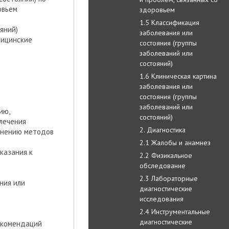
овьем
здоровьем
1.5 Классификация
яний)
заболевания или
дицинские
состояния (группы
заболеваний или
состояний)
1.6 Клиническая картина
заболевания или
состояния (группы
заболеваний или
ию,
состояний)
лечения
2. Диагностика
менению методов
2.1 Жалобы и анамнез
казания к
2.2 Физикальное
обследование
2.3 Лабораторные
ния или
диагностические
исследования
2.4 Инструментальные
диагностические
рекомендаций