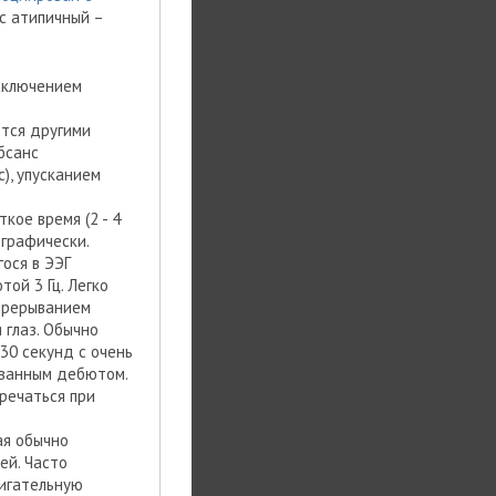
нс атипичный –
исключением
ется другими
бсанс
), упусканием
кое время (2 - 4
ографически.
ося в ЭЭГ
ой 3 Гц. Легко
 прерыванием
 глаз. Обычно
30 секунд с очень
ованным дебютом.
речаться при
ая обычно
ей. Часто
игательную