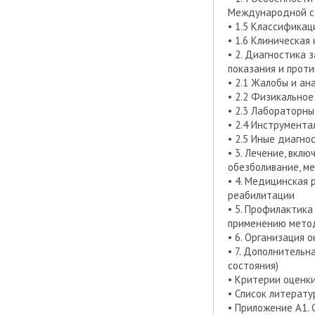
Международной ст
• 1.5 Классификац
• 1.6 Клиническая
• 2. Диагностика 
показания и прот
• 2.1 Жалобы и ан
• 2.2 Физикально
• 2.3 Лабораторн
• 2.4 Инструмент
• 2.5 Иные диагно
• 3. Лечение, вк
обезболивание, м
• 4. Медицинская
реабилитации
• 5. Профилактик
применению мето
• 6. Организация
• 7. Дополнительн
состояния)
• Критерии оценк
• Список литерату
• Приложение А1. 