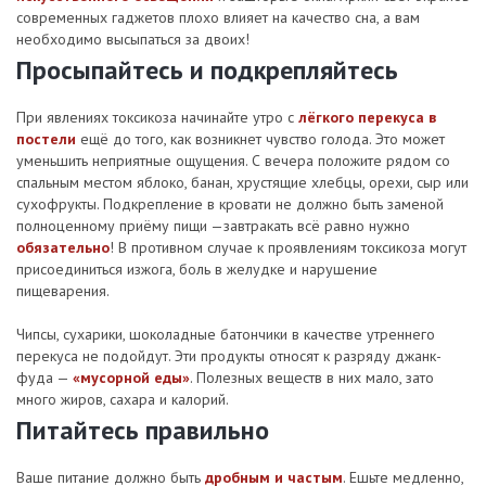
современных гаджетов плохо влияет на качество сна, а вам
необходимо высыпаться за двоих!
Просыпайтесь и подкрепляйтесь
При явлениях токсикоза начинайте утро с
лёгкого перекуса в
постели
ещё до того, как возникнет чувство голода. Это может
уменьшить неприятные ощущения. С вечера положите рядом со
спальным местом яблоко, банан, хрустящие хлебцы, орехи, сыр или
сухофрукты. Подкрепление в кровати не должно быть заменой
полноценному приёму пищи —завтракать всё равно нужно
обязательно
! В противном случае к проявлениям токсикоза могут
присоединиться изжога, боль в желудке и нарушение
пищеварения.
Чипсы, сухарики, шоколадные батончики в качестве утреннего
перекуса не подойдут. Эти продукты относят к разряду джанк-
фуда —
«мусорной еды»
. Полезных веществ в них мало, зато
много жиров, сахара и калорий.
Питайтесь правильно
Ваше питание должно быть
дробным и частым
. Ешьте медленно,