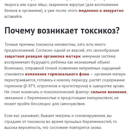
творога или одно яйцо, сваренное вкрутую (для восполнения
белков в организме), а уже после этого
медленно и аккуратно
вставайте.
Почему возникает токсикоз?
Точные причины токсикоза неизвестны, зато есть много
предположений. Согласно одной из версий, это своеобразная
защитная реакция организма матери
: иммунная система
воспринимает будущего ребёнка как незнакомый объект.
Возможно, отправной точкой появления неприятных ощущений
становится
изменение гормонального фона
— организм матери
перестраивается, готовясь к новому периоду, растёт содержание
гормонов (β-ХГЧ, эстрогенов и прогестерона) в сыворотке крови.
Не стоит исключать и психологический фактор:
сильное волнение
,
связанное с беременностью и предстоящим материнством, не
может пройти бесследно для самочувствия.
Если вас укачивает, бывают мигрень и головокружения, вы
страдали от токсикоза во время прошлых беременностей, то
высока вероятность, что состояние повторится снова.