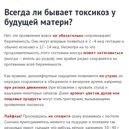
Всегда ли бывает токсикоз у
будущей матери?
Нет, эти проявления вовсе
не обязательно
сопровождают
беременность. Они могут впервые появиться в 2–4 нед гестации и
обычно исчезают к 12–14 нед. Несмотря на то что
продолжительность этого состояния иногда
может затягиваться
(иногда — вплоть до родов), оно крайне редко сохраняется на
протяжении всей беременности.
Как правило, дискомфортные ощущения появляются
по утрам
, но
нередко сохраняются в обеденное и вечернее время, например
при резких движениях
(при вставании с кровати, стула) и
вдыхании некоторых запахов. Даже
аромат цветов, духов или
пищевые продукты
могут стать триггерами, вызывающими
проявления токсикоза.
Лайфхак!
Проснувшись,
не спешите
сразу вскакивать с постели.
Сначала приподнимитесь немного на подушке и полежите так
несколько минут, съешьте что-нибудь лёгкое, например 30–40 г