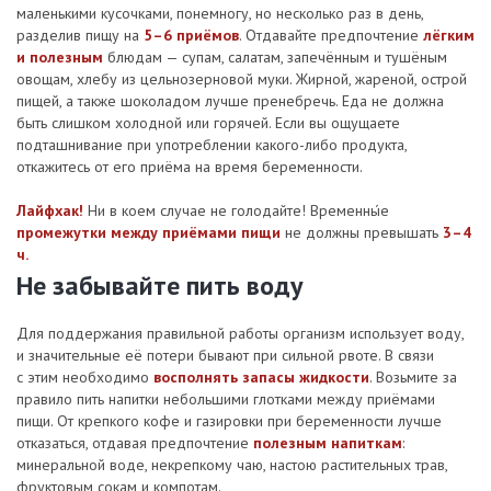
маленькими кусочками, понемногу, но несколько раз в день,
разделив пищу на
5–6 приёмов
. Отдавайте предпочтение
лёгким
и полезным
блюдам — супам, салатам, запечённым и тушёным
овощам, хлебу из цельнозерновой муки. Жирной, жареной, острой
пищей, а также шоколадом лучше пренебречь. Еда не должна
быть слишком холодной или горячей. Если вы ощущаете
подташнивание при употреблении какого-либо продукта,
откажитесь от его приёма на время беременности.
Лайфхак!
Ни в коем случае не голодайте! Временны́е
промежутки между приёмами пищи
не должны превышать
3–4
ч.
Не забывайте пить воду
Для поддержания правильной работы организм использует воду,
и значительные её потери бывают при сильной рвоте. В связи
с этим необходимо
восполнять запасы жидкости
. Возьмите за
правило пить напитки небольшими глотками между приёмами
пищи. От крепкого кофе и газировки при беременности лучше
отказаться, отдавая предпочтение
полезным напиткам
:
минеральной воде, некрепкому чаю, настою растительных трав,
фруктовым сокам и компотам.