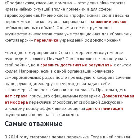
«Профилактика, спасение, помощь» — этот девиз Министерства
чрезвычайных ситуаций вполне применим и для сферы
здравоохранения. Именно слово «профилактика» стоит здесь на
первом месте, поскольку она направлена на
снижение рисков
неблагоприятных событий. Одним из её инструментов в
акушерстве-гинекологии стала уже традиционная для «Сочинских
контраверсий»
перекличка
учреждений родовспоможения.
Ежегодного мероприятия в Сочи с нетерпением ждут многие
руководители клиник. Почему? Оно позволяет не только узнать
свой рейтинг, но и
сравнить достигнутые результаты
с опытом
коллег. Например, если в одной организации количество
самопроизвольных родов после предыдущего кесарева сечения
выше, руководитель другого учреждения задаст себе
закономерный вопрос: «Как они это сделали?» При этом здесь
нет страха
, присущего официальным проверкам.
Доверительная
атмосфера
переклички способствует свободной дискуссии и
открытому поиску эффективных решений
для оптимизации
акушерских и перинатальных исходов.
Самые отважные
В 2014 году стартовала первая перекличка. Тогда в ней приняли