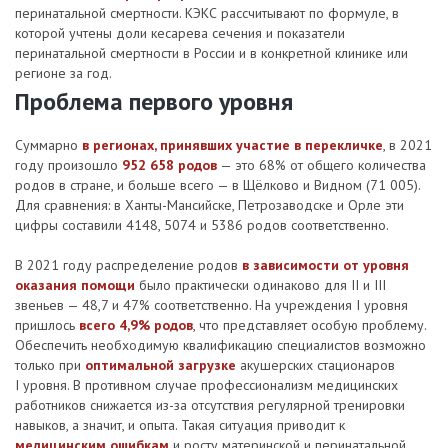
перинатальной смертности. КЭКС рассчитывают по формуле, в
которой учтены доли кесарева сечения и показатели
перинатальной смертности в России и в конкретной клинике или
регионе за год.
Проблема первого уровня
Суммарно
в регионах, принявших участие в перекличке
, в 2021
году произошло
952 658 родов
— это 68% от общего количества
родов в стране, и больше всего — в Щёлково и Видном (71 005).
Для сравнения: в Ханты-Мансийске, Петрозаводске и Орле эти
цифры составили 4148, 5074 и 5386 родов соответственно.
В 2021 году распределение родов
в зависимости от уровня
оказания помощи
было практически одинаково для II и III
звеньев — 48,7 и 47% соответственно. На учреждения I уровня
пришлось
всего 4,9% родов
, что представляет особую проблему.
Обеспечить необходимую квалификацию специалистов возможно
только при
оптимальной загрузке
акушерских стационаров
I уровня. В противном случае профессионализм медицинских
работников снижается из-за отсутствия регулярной тренировки
навыков, а значит, и опыта. Такая ситуация приводит к
медицинским ошибкам
и росту материнской и перинатальной