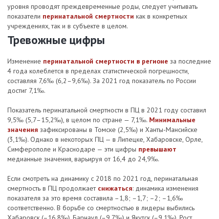
уровня проводят прежде­временные роды, следует учитывать
показатели
перинатальной смертности
как в конкретных
учреждениях, так и в субъекте в целом.
Тревожные цифры
Изменение
перинатальной смертности в регионе
за последние
4 года колеблется в пределах статистической погрешности,
составляя 7,6‰ (6,2–9,6‰). За 2021 год показатель по России
достиг 7,1‰.
Показатель перинатальной смертности в ПЦ в 2021 году составил
9,5‰ (5,7–15,2‰), в целом по стране — 7,1‰.
Минимальные
значения
зафиксированы в Томске (2,5‰) и Ханты-Мансийске
(3,1‰). Однако в некоторых ПЦ — в Липецке, Хабаровске, Орле,
Симферополе и Краснодаре — эти цифры
превышают
медианные значения, варьируя от 16,4 до 24,9‰.
Если смотреть на динамику с 2018 по 2021 год, перинатальная
смертность в ПЦ продолжает
снижаться
: динамика изменения
показателя за это время составила –1,8; –1,7; –2; –1,6‰
соответственно. В борьбе со смертностью в лидеры выбились
Хабаровск (–16,8‰), Барнаул (–9,7‰) и Якутск (–9,1‰). Рост