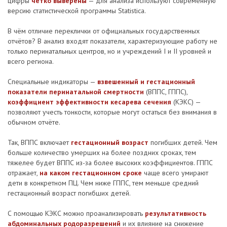
цифры
чётко выверены
— для анализа используют современную
версию статистической программы Statistica.
В чём отличие переклички от официальных государственных
отчётов? В анализ входят показатели, характеризующие работу не
только перинатальных центров, но и учреждений I и II уровней и
всего региона.
Специальные индикаторы —
взвешенный и гестационный
показатели перинатальной смертности
(ВППС, ГППС),
коэффициент эффективности кесарева сечения
(КЭКС) —
позволяют учесть тонкости, которые могут остаться без внимания в
обычном отчёте.
Так, ВППС включает
гестационный возраст
погибших детей. Чем
больше количество умерших на более поздних сроках, тем
тяжелее будет ВППС из-за более высоких коэффициентов. ГППС
отражает,
на каком гестационном сроке
чаще всего умирают
дети в конкретном ПЦ. Чем ниже ГППС, тем меньше средний
гестационный возраст погибших детей.
С помощью КЭКС можно проанализировать
результативность
абдоминальных родоразрешений
и их влияние на снижение