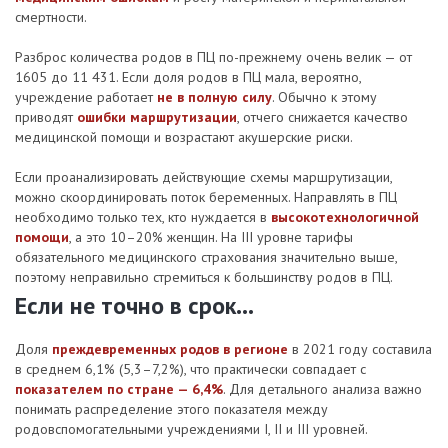
смертности.
Разброс количества родов в ПЦ по-прежнему очень велик — от
1605 до 11 431. Если доля родов в ПЦ мала, вероятно,
учреждение работает
не в полную силу
. Обычно к этому
приводят
ошибки маршрутизации
, отчего снижается качество
медицинской помощи и возрастают акушерские риски.
Если проанализировать действующие схемы маршрутизации,
можно скоординировать поток беременных. Направлять в ПЦ
необходимо только тех, кто нуждается в
высокотехнологичной
помощи
, а это 10–20% женщин. На III уровне тарифы
обязательного медицинского страхования значительно выше,
поэтому неправильно стремиться к большинству родов в ПЦ.
Если не точно в срок...
Доля
преждевременных родов в регионе
в 2021 году составила
в среднем 6,1% (5,3–7,2%), что практически совпадает с
показателем по стране — 6,4%
. Для детального анализа важно
понимать распределение этого показателя между
родовспомогательными учреждениями I, II и III уровней.