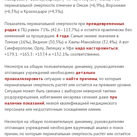
перинатальной смертности отмечен в Омске (+6,9‰), Воронеже
(+6,3‰) и Краснодаре (+4,3‰).
Показатель перинатальной смертности при
преждевременных
родах
в ПЦ равен 71‰ (42,6–113,7‰) и остаётся практически без
изменений за прошедшие
4 года
. Самые низкие значения в
Томске (16‰), Видном (30,5‰) и Ханты-Мансийске (32,4‰). А вот
Симферополю, Орлу, Липецку и Уфе
надо насторожиться
:
+179,1; +165,3; +137,4 и +132,1‰ соответственно.
Несмотря на общую положительную динамику, руководителям
отстающих учреждений необходимо
детально
проанализировать
ситуацию и
найти причины
, по которым
перинатальная смертность растёт или остаётся на прежнем уровне.
Ситуация может быть связана с выбором неверной тактики
родоразрешения, избеганием кесарева сечения даже
при
наличии показаний
, низкой квалификацией медицинского
персонала или недостаточным оснащением клиник.
Несмотря на общую положительную динамику, руководителям
отстающих учреждений необходим вдумчивый анализ и поиск
причин, по которым перинатальная смертность растёт или остаётся