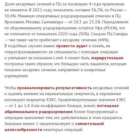
Доля кесаревых сечений в ПЦ за последние 4 года практически
не меняется. В 2021 году показатель составил 36,5%, по России —
30,4%. Минимум оперативных родоразрешений отмечен в ПЦ
Ярославля, Москвы, Сыктывкара — от 20,3 до 23,1%. Передовиком
по абдоминальному родоразрешению остаётся Уфа (49,6%), что
не отличается от показателя 2020 года (50%). Следом ПЦ Самары
— там также часто прибегают к кесареву сечению (44%).
В подобных случаях важно
провести аудит
и понять, не
«перестраховываются» ли специалисты с помощью операции
и учитывают ли показания к ней. А может быть,
маршрутизация
построена таким образом, что бóльшую часть пациенток, которым
показано кесарево сечение, направляют в конкретные
учреждения.
Чтобы
проанализировать результативность
кесаревых сечений
и оценить влияние на перинатальную смертность, в перекличке
используют индикатор КЭКС. Удовлетворительные значения КЭКС
— от 1 до 1,4. Если коэффициент больше, значит,
потенциал
абдоминального родоразрешения
более благоприятный и
операцию выполняют тем, кто действительно в этом нуждается.
Значения менее 1 свидетельствуют о
сомнительной
целесообразности
некоторых операций.