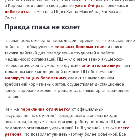
и Кирова представили свои данные
уже в 8-й раз
. Появились и
дебютанты
— ими стали ПЦ из Ханты-Мансийска, Энгельса и
Омска.
Правда глаза не колет
Главная цель ежегодно проходящей переклички — не составление
рейтинга, а обнаружение
реальных болевых точек
и поиск
тактики действий для преодоления трудностей в работе
медицинских организаций. ПЦ — ключевое звено акушерско-
гинекологической службы. Его функции
значительно шире
, чем
только оказание медицинской помощи. ПЦ обеспечивает
маршрутизацию беременных
, следит за выполнением
требований нормативных актов, осуществляет дистанционное
консультирование коллег и решает различные организационные
задачи.
Чем же
перекличка отличается
от официальных
государственных отчётов? Прежде всего в анализ входят
показатели, которые характеризуют работу не только ПЦ, но и
родовспомогательных учреждений I и II уровней, а также
всего
региона
, что позволяет увидеть картину более объёмной. Все