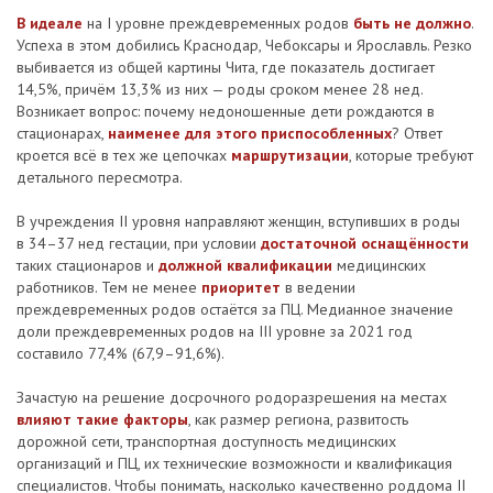
В идеале
на I уровне преждевременных родов
быть не должно
.
Успеха в этом добились Краснодар, Чебоксары и Ярославль. Резко
выбивается из общей картины Чита, где показатель достигает
14,5%, причём 13,3% из них — роды сроком менее 28 нед.
Возникает вопрос: почему недоношенные дети рождаются в
стационарах,
наименее для этого приспособленных
? Ответ
кроется всё в тех же цепочках
маршрутизации
, которые требуют
детального пересмотра.
В учреждения II уровня направляют женщин, вступивших в роды
в 34–37 нед гестации, при условии
достаточной оснащённости
таких стационаров и
должной квалификации
медицинских
работников. Тем не менее
приоритет
в ведении
преждевременных родов остаётся за ПЦ. Медианное значение
доли преждевременных родов на III уровне за 2021 год
составило 77,4% (67,9–91,6%).
Зачастую на решение досрочного родоразрешения на местах
влияют такие факторы
, как размер региона, развитость
дорожной сети, транспортная доступность медицинских
организаций и ПЦ, их технические возможности и квалификация
специалистов. Чтобы понимать, насколько качественно роддома II