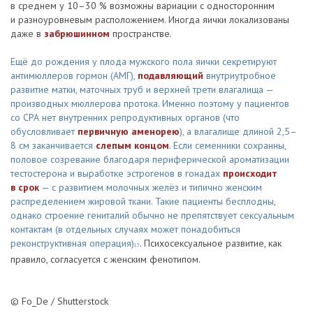
в среднем у 10–30 % возможны вариации с односторонним
и разноуровневым расположением. Иногда яички локализованы
даже в
забрюшинном
пространстве.
Ещё до рождения у плода мужского пола яички секретируют
антимюллеров гормон (АМГ),
подавляющий
внутриутробное
развитие матки, маточных труб и верхней трети влагалища —
производных мюллерова протока. Именно поэтому у пациентов
со СРА нет внутренних репродуктивных органов (что
обусловливает
первичную аменорею
), а влагалище длиной 2,5–
8 см заканчивается
слепым концом
. Если семенники сохранны,
половое созревание благодаря периферической ароматизации
тестостерона и выработке эстрогенов в гонадах
происходит
в срок
— с развитием молочных желёз и типично женским
распределением жировой ткани. Такие пациенты бесплодны,
однако строение гениталий обычно не препятствует сексуальным
контактам (в отдельных случаях может понадобиться
реконструктивная операция)
. Психосексуальное развитие, как
13
правило, согласуется с женским фенотипом.
© Fo_De / Shutterstock