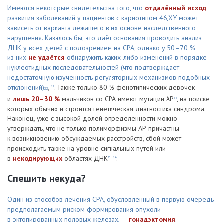
Имеются некоторые свидетельства того, что
отдалённый исход
развития заболеваний у пациентов с кариотипом 46,XY может
зависеть от варианта лежащего в их основе наследственного
нарушения. Казалось бы, это даёт основания проводить анализ
ДНК у всех детей с подозрением на СРА, однако у 50–70 %
из них
не удаётся
обнаружить каких-либо изменений в порядке
нуклеотидных последовательностей (что подтверждает
недостаточную изученность регуляторных механизмов подобных
отклонений)
,
. Также только 80 % фенотипических девочек
23
22
и
лишь 20–30 %
мальчиков со СРА имеют мутации АР
, на поиске
24
которых обычно и строится генетическая диагностика синдрома.
Наконец, уже с высокой долей определённости можно
утверждать, что не только полиморфизмы АР причастны
к возникновению обсуждаемых расстройств, сбой может
происходить также на уровне сигнальных путей или
в
некодирующих
областях ДНК
,
.
25
26
Спешить некуда?
Один из способов лечения СРА, обу­словленный в первую очередь
предполагаемым риском формирования опухоли
в эктопированных половых железах, —
гонадэктомия
.