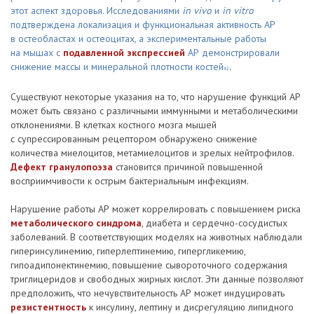
этот аспект здоровья. Исследованиями
in vivo
и
in vitro
подтверждена локализация и функциональная активность АР
в остеобластах и остеоцитах, а экспериментальные работы
на мышах с
подавленной экспрессией
АР демонстрировали
снижение массы и минеральной плотности костей
.
42
Существуют некоторые указания на то, что нарушение функций АР
может быть связано с различными иммунными и метаболическими
отклонениями. В клетках костного мозга мышей
с супрессированным рецептором обнаружено снижение
количества миелоцитов, метамиелоцитов и зрелых нейтрофилов.
Дефект гранулопоэза
становится причиной повышенной
восприимчивости к острым бактериальным инфекциям.
Нарушение работы АР может коррелировать с повышением риска
метаболического синдрома
, диабета и сердечно-сосудистых
заболеваний. В соответствующих моделях на животных наблюдали
гиперинсулинемию, гиперлептинемию, гипергликемию,
гипоадипонектинемию, повышение сывороточного содержания
триглицеридов и свободных жирных кислот. Эти данные позволяют
предположить, что нечувствительность АР может индуцировать
резистентность
к инсулину, лептину и дисрегуляцию липидного