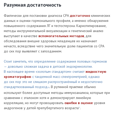
Разумная достаточность
Фактически для постановки диагноза СРА
достаточно
клинических
данных и оценки гормонального профиля, а именно обнаружения
повышенного содержания ЛГ и тестостерона. Карио­типирование,
методы инструментальной визуализации и генетический анализ
выступают в качестве
вспомогательных методов
, для
обследования внешне здоровых младенцев их назначают
нечасто, вследствие чего значительную долю пациентов со СРА
до сих пор выявляют с запозданием.
Стоит заметить, что определение содержания половых гормонов
— довольно сложная задача в детской эндокринологии.
В настоящее время «золотым стандартом» считают
жидкостную
хроматографию
с тандемной масс-спектрометрией, однако
до сих пор это не слишком распространённый и недостаточно
стандартизованный подход
. В рутинной практике обычно
20
используют более доступные методы иммуноанализа, которые при
сравнении с эталоном хотя и демонстрируют линейную
корреляцию, но могут провоцировать
ошибки в оценке
уровня
андрогенов у детей препубертатного возраста
.
21