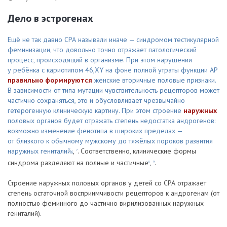
Дело в эстрогенах
Ещё не так давно СРА называли иначе — синдромом тестикулярной
феминизации, что довольно точно отражает патологический
процесс, происходящий в организме. При этом нарушении
у ребёнка с кариотипом 46,XY на фоне полной утраты функции АР
правильно формируются
женские вторичные половые признаки.
В зависимости от типа мутации чувствительность рецепторов может
частично сохраняться, это и обусловливает чрезвычайно
гетерогенную клиническую картину. При этом строение
наружных
половых органов будет отражать степень недостатка андрогенов:
возможно изменение фенотипа в широких пределах —
от близкого к обычному мужскому до тяжёлых пороков развития
наружных гениталий
,
. Соответственно, клинические формы
7
6
синдрома разделяют на полные и частичные
,
.
8
9
Строение наружных половых органов у детей со СРА отражает
степень остаточной восприимчивости рецепторов к андрогенам (от
полностью феминного до частично вирилизованных наружных
гениталий).