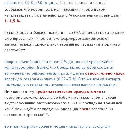
возрасте и 33 % к 50 годам
. Некоторые исследователи
29
сообщают, что вероятность малигнизации яичек в целом
не превышает 5 %, а именно для СРА показатель не превышает
1–1,5 %
.
30
Гонадэктомия избавляет пациентов со СРА от рисков малигнизации
эктопированных яичек, однако формирует зависимость от
заместительной гормональной терапии во избежание вторичных
расстройств.
Вопрос врачебной тактики при СРА до сих пор чрезвычайно
контраверсионен. Важно, что большинство авторов сходятся
во мнении, что онкологический риск у детей
относительно низок
вплоть до совершеннолетия (0,02–3 %). В то же время эксперты
отмечают, что показатель неуклонно повышается с возрастом
.
31
Именно поэтому
профилактическая орхидэктомия
по-
прежнему рекомендована во избежание инвазивной опухоли
внутрибрюшинно расположенного яичка. В последнее время всё
чаще речь идёт о проведении операции
после
завершения
полового созревания
,
.
32
33
Во многих странах врачи и медицинские юристы выступали