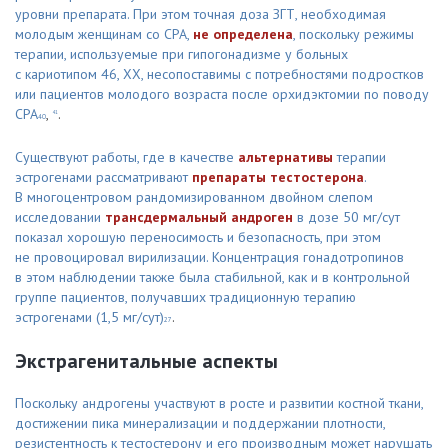
уровни препарата. При этом точная доза ЗГТ, необходимая
молодым женщинам со СРА,
не определена
, поскольку режимы
терапии, используемые при гипогонадизме у больных
с кариотипом 46, ХХ, несопоставимы с потребностями подростков
или пациентов молодого возраста после орхидэктомии по поводу
СРА
,
.
41
40
Существуют работы, где в качестве
альтернативы
терапии
эстрогенами рассматривают
препараты тестостерона
.
В многоцентровом рандомизированном двойном слепом
исследовании
трансдермальный андроген
в дозе 50 мг/сут
показал хорошую переносимость и безопасность, при этом
не провоцировал вирилизации. Концентрация гонадотропинов
в этом наблюдении также была стабильной, как и в контрольной
группе пациентов, получавших традиционную терапию
эстрогенами (1,5 мг/сут)
.
27
Экстрагенитальные аспекты
Поскольку андрогены участвуют в росте и развитии костной ткани,
достижении пика минерализации и поддержании плотности,
резистентность к тестостерону и его производным может нарушать