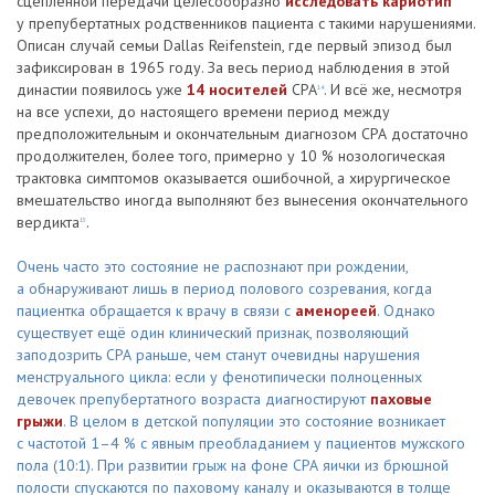
сцепленной передачи целесообразно
исследовать кариотип
у препубертатных родственников пациента с такими нарушениями.
Описан случай семьи Dallas Reifenstein, где первый эпизод был
зафиксирован в 1965 году. За весь период наблюдения в этой
династии появилось уже
14 носителей
СРА
. И всё же, несмотря
14
на все успехи, до настоящего времени период между
предположительным и окончательным диагнозом СРА достаточно
продолжителен, более того, примерно у 10 % нозологическая
трактовка симптомов оказывается ошибочной, а хирургическое
вмешательство иногда выполняют без вынесения окончательного
вердикта
.
15
Очень часто это состояние не распознают при рождении,
а обнаруживают лишь в период полового созревания, когда
пациентка обращается к врачу в связи с
аменореей
. Однако
существует ещё один клинический признак, позволяющий
заподозрить СРА раньше, чем станут очевидны нарушения
менструального цикла: если у фенотипически полноценных
девочек препубертатного возраста диагностируют
паховые
грыжи
. В целом в детской популяции это состояние возникает
с частотой 1–4 % с явным преобладанием у пациентов мужского
пола (10:1). При развитии грыж на фоне СРА яички из брюшной
полости спускаются по паховому каналу и оказываются в толще