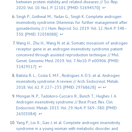
between protein stability and related-diseases // Sci. Rep.
2020. Vol. 10. No1. P. 12101. [PMID: 32694570]
↩
Singh P., Gothwal M., Yadav G., Singh K. Complete androgen
insensitivity syndrome: Dilemmas for further management after
gonadectomy // J. Hum. Reprod. Sci. 2019. Vol. 12. No4. P. 348–
350. [PMID: 32038088]
↩
Wang H., Zhu H., Wang N. et al. Somatic mosaicism of androgen
receptor gene in an androgen insensitivity syndrome patient
conceived through assisted reproduction technique // Mol.
Genet. Genomic Med. 2019. Vol. 7. No10. P. e00906. [PMID:
31429517]
↩
Batista R. L., Costa E. M.F., Rodrigues A. D.S. et al. Androgen
insensitivity syndrome: A review // Arch. Endocrinol. Metab.
2018. Vol. 62. P. 227–235. [PMID: 29768628]
↩
↩
Mongan N. P., Tadokoro-Cuccaro R., Bunch T., Hughes I. A.
Androgen insensitivity syndrome // Best Pract. Res. Clin.
Endocrinol. Metab. 2015. Vol. 29. No4. P. 569–580. [PMID:
26303084]
↩
Yang P., Liu X., Gao J. et al. Complete androgen insensitivity
syndrome in a young woman with metabolic disorder and