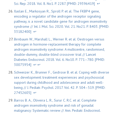
Sci. Rep. 2018. Vol. 8. No1. P. 2287. [PMID: 29396419]
↩
Ilaslan E., Markosyan R., Sproll P. et al. The FKBP4 gene,
encoding a regulator of the androgen receptor signaling
pathway, is a novel candidate gene for androgen insensitivity
syndrome // Int. J. Mol. Sci. 2020. Vol. 21. No21. P. 8403. [PMID:
33182400]
↩
Birnbaum W., Marshall L., Werner R. et al. Oestrogen versus
androgen in hormone-replacement therapy for complete
androgen insensitivity syndrome: A multicentre, randomised,
double-dummy, double-blind crossover trial // Lancet
Diabetes Endocrinol. 2018. Vol. 6. No10. P. 771–780. [PMID:
30075954]
↩
↩
Schweizer K., Brunner F., Gedrose B. et al. Coping with diverse
sex development: treatment experiences and psychosocial
support during childhood and adolescence and adult well-
being // J. Pediatr. Psychol. 2017. Vol. 42. P. 504–519. [PMID:
27452605]
↩
Barros B. A., Oliveira L. R., Surur C. R.C. et al. Complete
androgen insensitivity syndrome and risk of gonadal
malignancy: Systematic review // Ann. Pediatr. Endocrinol.