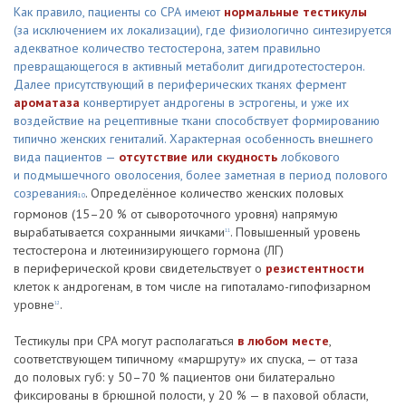
Как правило, пациенты со СРА имеют
нормальные тестикулы
(за исключением их локализации), где физиологично синтезируется
адекватное количество тестостерона, затем правильно
превращающегося в активный метаболит дигидротестостерон.
Далее присутствующий в периферических тканях фермент
ароматаза
конвертирует андрогены в эстрогены, и уже их
воздействие на рецептивные ткани способствует формированию
типично женских гениталий. Характерная особенность внешнего
вида пациентов —
отсутствие или скудность
лобкового
и подмышечного оволосения, более заметная в период полового
созревания
. Определённое количество женских половых
10
гормонов (15–20 % от сывороточного уровня) напрямую
вырабатывается сохранными яичками
. Повышенный уровень
11
тестостерона и лютеинизирующего гормона (ЛГ)
в периферической крови свидетельствует о
резистентности
клеток к андрогенам, в том числе на гипоталамо-гипофизарном
уровне
.
12
Тестикулы при СРА могут располагаться
в любом месте
,
соответствующем типичному «маршруту» их спуска, — от таза
до половых губ: у 50–70 % пациентов они билатерально
фиксированы в брюшной полости, у 20 % — в паховой области,