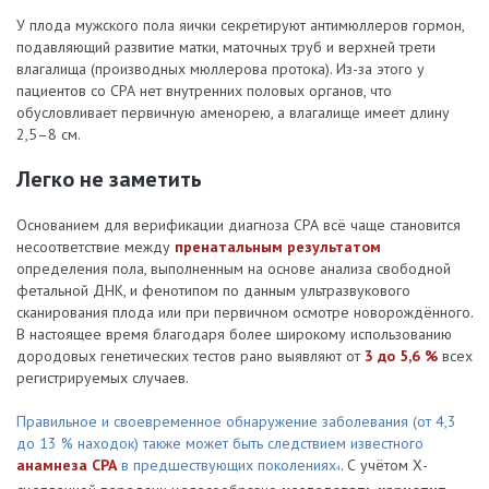
У плода мужского пола яички секретируют антимюллеров гормон,
подавляющий развитие матки, маточных труб и верхней трети
влагалища (производных мюллерова протока). Из-за этого у
пациентов со СРА нет внутренних половых органов, что
обусловливает первичную аменорею, а влагалище имеет длину
2,5–8 см.
Легко не заметить
Основанием для верификации диагноза СРА всё чаще становится
несоответствие между
пренатальным результатом
определения пола, выполненным на основе анализа свободной
фетальной ДНК, и фенотипом по данным ультразвукового
сканирования плода или при первичном осмотре новорождённого.
В настоящее время благодаря более широкому использованию
дородовых генетических тестов рано выявляют от
3 до 5,6 %
всех
регистрируемых случаев.
Правильное и своевременное обнаружение заболевания (от 4,3
до 13 % находок) также может быть следствием известного
анамнеза СРА
в предшествующих поколениях
. С учётом Х-
4