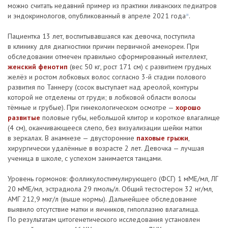
можно считать недавний пример из практики ливанских педиатров
и эндокринологов, опубликованный в апреле 2021 года
.
18
Пациентка 13 лет, воспитывавшаяся как девочка, поступила
в клинику для диагностики причин первичной аменореи. При
обследовании отмечен правильно сформированный интеллект,
женский фенотип
(вес 50 кг, рост 171 см) с развитием грудных
желёз и ростом лобковых волос согласно 3-й стадии полового
развития по Таннеру (сосок выступает над ареолой, контуры
которой не отделены от груди; в лобковой области волосы
тёмные и грубые). При гинекологическом осмотре —
хорошо
развитые
половые губы, небольшой клитор и короткое влагалище
(4 см), оканчивающееся слепо, без визуализации шейки матки
в зеркалах. В анамнезе — двусторонние
паховые грыжи
,
хирургически удалённые в возрасте 2 лет. Девочка — лучшая
ученица в школе, с успехом занимается танцами.
Уровень гормонов: фолликулостимулирующего (ФСГ) 1 мМЕ/мл, ЛГ
20 мМЕ/мл, эстрадиола 29 пмоль/л. Общий тестостерон 32 нг/мл,
АМГ 212,9 мкг/л (выше нормы). Дальнейшее обследование
выявило отсутствие матки и яичников, гипоплазию влагалища.
По результатам цитогенетического исследования установлен