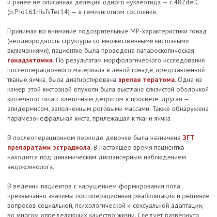
и ранее не описанная делеция одного нуклеотида — c.482delC
(p.Pro161HisfsTer14) — в гемизиготном состоянии.
Принимая во внимание подозрительные МР-характеристики гонад
(неоднородность структуры со множественными кистозными
включениями), пациентке была проведена лапароскопическая
гонадэктомия
. По результатам морфологического исследования
послеоперационного материала в левой гонаде, представленной
тканью яичка, была диагностирована
зрелая тератома
. Одна из
камер этой кистозной опухоли была выстлана слизистой оболочкой
кишечного типа с клеточным детритом в просвете, другая —
эпидермисом, заполненным роговыми массами. Также обнаружена
парамезонефральная киста, прилежащая к ткани яичка.
В послеоперационном периоде девочке была назначена
ЗГТ
препаратами эстрадиола
. В настоящее время пациентка
находится под динамическим диспансерным наблюдением
эндокринолога.
В ведении пациентов с нарушением формирования пола
чрезвычайно значимы постоперационная реабилитация и решение
вопросов социальной, психологической и сексуальной адаптации,
во многом определяющих качество жизни. Следует развёрнуто