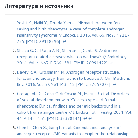
Литература и источники
Yoshii K., Naiki Y., Terada Y. et al. Mismatch between fetal
sexing and birth phenotype: A case of complete androgen
insensitivity syndrome // Endocr. J. 2018. Vol. 65. No2. P. 221–
225. [PMID: 29118296]
↩
Shukla G. C., Plaga A. R., Shankar E., Gupta S. Androgen
receptor-related diseases: what do we know? // Andrology.
2016. Vol. 4. No3. P. 366–381. [PMID: 26991422]
↩
Davey R. A., Grossmann M. Androgen receptor structure,
function and biology: from bench to bedside // Clin. Biochem.
Rev. 2016. Vol. 37. No1. P. 3–15. [PMID: 27057074]
↩
Costagliola G., Cosci O di Coscio M., Masini B. et al. Disorders
of sexual development with XY karyotype and female
phenotype: Clinical findings and genetic background in a
cohort from a single centre // J. Endocrinol. Investig. 2021. Vol.
44. P. 145–151. [PMID: 32378143]
↩
↩
Chen F., Chen X., Jiang F. et al. Computational analysis of
androgen receptor (AR) variants to decipher the relationship