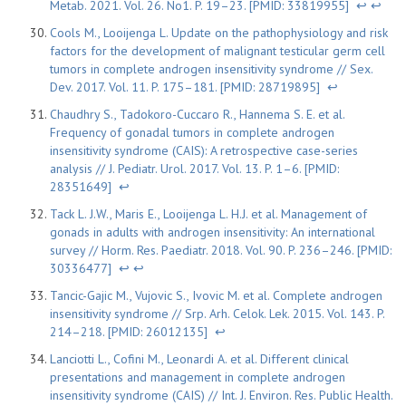
Metab. 2021. Vol. 26. No1. P. 19–23. [PMID: 33819955]
↩
↩
Cools M., Looijenga L. Update on the pathophysiology and risk
factors for the development of malignant testicular germ cell
tumors in complete androgen insensitivity syndrome // Sex.
Dev. 2017. Vol. 11. P. 175–181. [PMID: 28719895]
↩
Chaudhry S., Tadokoro-Cuccaro R., Hannema S. E. et al.
Frequency of gonadal tumors in complete androgen
insensitivity syndrome (CAIS): A retrospective case-series
analysis // J. Pediatr. Urol. 2017. Vol. 13. P. 1–6. [PMID:
28351649]
↩
Tack L. J.W., Maris E., Looijenga L. H.J. et al. Management of
gonads in adults with androgen insensitivity: An international
survey // Horm. Res. Paediatr. 2018. Vol. 90. P. 236–246. [PMID:
30336477]
↩
↩
Tancic-Gajic M., Vujovic S., Ivovic M. et al. Complete androgen
insensitivity syndrome // Srp. Arh. Celok. Lek. 2015. Vol. 143. P.
214–218. [PMID: 26012135]
↩
Lanciotti L., Cofini M., Leonardi A. et al. Different clinical
presentations and management in complete androgen
insensitivity syndrome (CAIS) // Int. J. Environ. Res. Public Health.