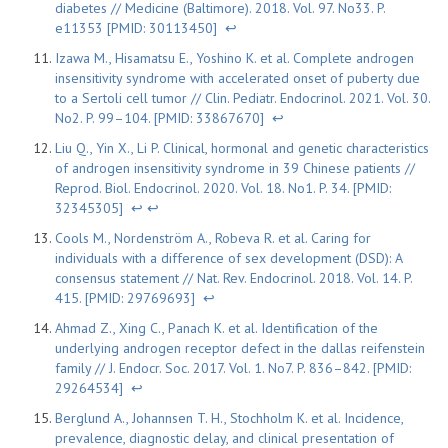
diabetes // Medicine (Baltimore). 2018. Vol. 97. No33. P.
e11353 [PMID: 30113450]
↩
Izawa M., Hisamatsu E., Yoshino K. et al. Complete androgen
insensitivity syndrome with accelerated onset of puberty due
to a Sertoli cell tumor // Clin. Pediatr. Endocrinol. 2021. Vol. 30.
No2. P. 99–104. [PMID: 33867670]
↩
Liu Q., Yin X., Li P. Clinical, hormonal and genetic characteristics
of androgen insensitivity syndrome in 39 Chinese patients //
Reprod. Biol. Endocrinol. 2020. Vol. 18. No1. P. 34. [PMID:
32345305]
↩
↩
Cools M., Nordenström A., Robeva R. et al. Caring for
individuals with a difference of sex development (DSD): A
consensus statement // Nat. Rev. Endocrinol. 2018. Vol. 14. P.
415. [PMID: 29769693]
↩
Ahmad Z., Xing C., Panach K. et al. Identification of the
underlying androgen receptor defect in the dallas reifenstein
family // J. Endocr. Soc. 2017. Vol. 1. No7. P. 836–842. [PMID:
29264534]
↩
Berglund A., Johannsen T. H., Stochholm K. et al. Incidence,
prevalence, diagnostic delay, and clinical presentation of