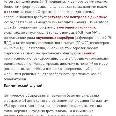
на сегодняшний день 67 % медицинских центров, занимающихся
болезнями формирования пола, проводят гонадэктомию только
в зрелом
возрасте
. Отсрочка операции до достижения
29
совершеннолетия требует
регулярного контроля в динамике
.
Исследователи из немецкого университета Любека (University of
Lübeck) предложили программу
ежегодного скрининга
,
включающую визуализацию гонад с помощью УЗИ или МРТ,
определение ряда
опухолевых маркёров
(α-фетопротеин, b-ХГЧ,
ЛДГ), а также оценку гормонального статуса (ЛГ, ФСГ, тестостерон
и ингибин В)
. Безусловно, ни один из этих серологических
37
маркёров не способен достоверно обнаружить
раннюю
неопластическую трансформацию органа
,
, однако комплексная
32
38
оценка позволяет контролировать динамику изменений по мере
роста и развития ребёнка вплоть до завершения пубертата
и принятия решения о целесообразности профилактической
гонадэктомии.
Клинический случай
Клиническое обследование пациентки было инициировано
в возрасте 14 лет в связи с отсутствием менструации. По данным
УЗИ органов малого таза, выполненного по месту жительства,
матка, верхняя и средняя трети влагалища и яичники
не