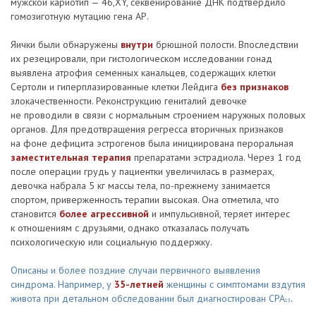
мужской кариотип — 46,XY, секвенирование ДНК подтвердило
гомозиготную мутацию гена АР.
Яички были обнаружены
внутри
брюшной полости. Впоследствии
их резецировали, при гистологическом исследовании гонад
выявлена атрофия семенных канальцев, содержащих клетки
Сертоли и гиперплазированные клетки Лейдига
без признаков
злокачественности. Реконструкцию гениталий девочке
не проводили в связи с нормальным строением наружных половых
органов. Для предотвращения регресса вторичных признаков
на фоне дефицита эстрогенов была инициирована пероральная
заместительная терапия
препаратами эстрадиола. Через 1 год
после операции грудь у пациентки увеличилась в размерах,
девочка набрала 5 кг массы тела, по-прежнему занимается
спортом, приверженность терапии высокая. Она отметила, что
становится
более агрессивной
и импульсивной, теряет интерес
к отношениям с друзьями, однако отказалась получать
психологическую или социальную поддержку.
Описаны и более поздние случаи первичного выявления
синдрома. Например, у
35-летней
женщины с симптомами вздутия
живота при детальном обследовании был диагностирован СРА
.
19