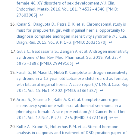
female 46, XY disorders of sex development // J. Clin.
Endocrinol. Metab. 2016. Vol. 101. P. 4532–4540. [PMID:
27603905]
↩
Konar S., Dasgupta D., Patra D. K. et al. Chromosomal study is
must for prepubertal girl with inguinal hernia: opportunity to
diagnose complete androgen insensitivity syndrome // J. Clin.
Diagn. Res. 2015. Vol. 9. P. 1–3. [PMID: 26023570]
↩
Gulía C., Baldassarra S., Zangari A. et al. Androgen insensitivity
syndrome // Eur. Rev. Med. Pharmacol. Sci. 2018. Vol. 22. P.
3873–3887. [PMID: 29949163]
↩
Farah S., El Masri D., Hirbli K. Complete androgen insensitivity
syndrome in a 13-year-old Lebanese child, reared as female,
with bilateral inguinal hernia: A case report // J. Med. Case Rep.
2021. Vol. 15. No1. P. 202. [PMID: 33863387]
↩
Arora S., Sharma N., Rathi A. K. et al. Complete androgen
insensitivity syndrome with intra-abdominal seminoma in a
phenotypic female: A rare presentation // J. Cancer Res. Ther.
2021. Vol. 17. No1. P. 272–275. [PMID: 33723169]
↩
↩
Kulle A., Krone N., Holterhus P. M. et al. Steroid hormone
analysis in diagnosis and treatment of DSD: position paper of