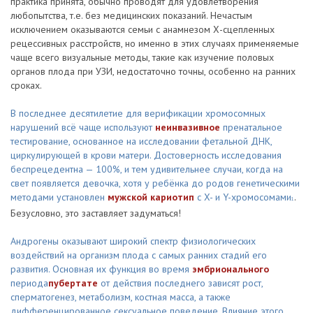
практика принята, обычно проводят для удовлетворения
любопытства, т.е. без медицинских показаний. Нечастым
исключением оказываются семьи с анамнезом Х-сцепленных
рецессивных расстройств, но именно в этих случаях применяемые
чаще всего визуальные методы, такие как изучение половых
органов плода при УЗИ, недостаточно точны, особенно на ранних
сроках.
В последнее десятилетие для верификации хромосомных
нарушений всё чаще используют
неинвазивное
пренатальное
тестирование, основанное на исследовании фетальной ДНК,
циркулирующей в крови матери. Достоверность исследования
беспрецедентна — 100%, и тем удивительнее случаи, когда на
свет появляется девочка, хотя у ребёнка до родов генетическими
методами установлен
мужской кариотип
с X- и Y-хромосомами
.
1
Безусловно, это заставляет задуматься!
Андрогены оказывают широкий спектр физиологических
воздействий на организм плода с самых ранних стадий его
развития. Основная их функция во время
эмбрионального
периода
пубертате
от действия последнего зависят рост,
сперматогенез, метаболизм, костная масса, а также
дифференцированное сексуальное поведение. Влияние этого