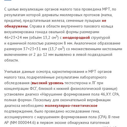
С целью визуализации органов малого таза проведена МРТ, по
результатам которой дериваты мюллеровых протоков (матка,
придатки), предстательная железа, семенные пузырьки
не
обнаружены
. Справа в области внутреннего пахового кольца
визуализирована гонада овальной формы размерами
3
46×23×24 мм (объём 13,2 см
) с
неоднородной
структурой
и единичной полостью размером 8 мм. Аналогичное образование
3
размером 37×23×31 мм (13,7 см
) со множественными кистозными
включениями от 2 до 12 мм выявлено в левой подвздошной
области.
Учитывая данные осмотра, кариотипирования и МРТ органов
малого таза, подкреплённые результатами лабораторного
обследования (
высокий уровень
тестостерона и ЛГ при
концентрации ФСГ, близкой к нижней физиологической границе)
установлен диагноз «Нарушение формирования пола 46,XY. СРА,
полная форма». Поскольку для окончательной верификации
диагноза необходимо
молекулярно-генетическое
подтверждение, было проведено исследование гена,
ассоциируемого с нарушением формирования пола (СРА). В гене
АР (NM 000044.6) в первом экзоне обнаружена патогенная