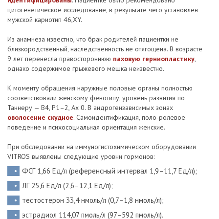
идентифицированы
. Пациентке было рекомендовано
цитогенетическое исследование, в результате чего установлен
мужской кариотип 46,ХY.
Из анамнеза известно, что брак родителей пациентки не
близкородственный, наследственность не отягощена. В возрасте
9 лет перенесла правостороннюю
паховую герниопластику
,
однако содержимое грыжевого мешка неизвестно.
К моменту обращения наружные половые органы полностью
соответствовали женскому фенотипу, уровень развития по
Таннеру — B4, P1–2, Ax 0. В андрогензависимых зонах
оволосение скудное
. Самоидентификация, поло-ролевое
поведение и психосоциальная ориентация женские.
При обследовании на иммуногистохимическом оборудовании
VITROS выявлены следующие уровни гормонов:
ФСГ 1,66 Ед/л (референсный интервал 1,9–11,7 Ед/л);
ЛГ 25,6 Ед/л (2,6–12,1 Ед/л);
тестостерон 33,4 нмоль/л (0,7–1,8 нмоль/л);
эстрадиол 114,07 пмоль/л (97–592 пмоль/л).