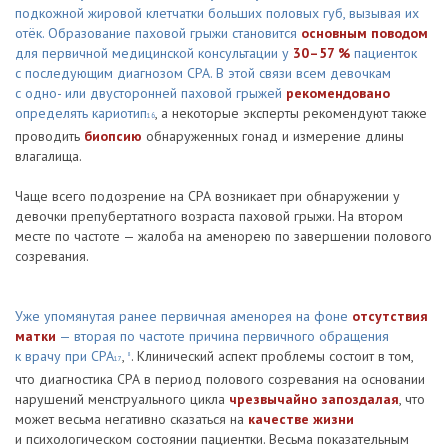
подкожной жировой клетчатки больших половых губ, вызывая их
отёк. Образование паховой грыжи становится
основным поводом
для первичной медицинской консультации у
30–57 %
пациенток
с последующим диагнозом СРА. В этой связи всем девочкам
с одно- или двусторонней паховой грыжей
рекомендовано
определять кариотип
, а некоторые эксперты рекомендуют также
16
проводить
биопсию
обнаруженных гонад и измерение длины
влагалища.
Чаще всего подозрение на СРА возникает при обнаружении у
девочки препубертатного возраста паховой грыжи. На втором
месте по частоте — жалоба на аменорею по завершении полового
созревания.
Уже упомянутая ранее первичная аменорея на фоне
отсутствия
матки
— вторая по частоте причина первичного обращения
к врачу при СРА
,
. Клинический аспект проблемы состоит в том,
8
17
что диагностика СРА в период полового созревания на основании
нарушений менструального цикла
чрезвычайно запоздалая
, что
может весьма негативно сказаться на
качестве жизни
и психологическом состоянии пациентки. Весьма показательным