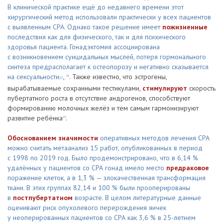
В клинической практике ещё до недавнего времени этот
хирургический метод использовали практически у всех пациентов
с выявленным СРА. Однако такое решение имеет
пожизненные
последствия как для физического, так и для психического
здоровья пациента. Гонадэктомия ассоциирована
с возникновением суицидальных мыслей, потеря гормонального
синтеза предрасполагает к остеопорозу и негативно сказывается
на сексуальности
,
. Также известно, что эстрогены,
28
27
вырабатываемые сохранными тестикулами,
стимулируют
скорость
пубертатного роста в отсутствие андрогенов, способствуют
формированию молочных желёз и тем самым гармонизируют
развитие ребёнка
.
19
Обоснованием значимости
оперативных методов лечения СРА
можно считать метаанализ 15 работ, опубликованных в период
с 1998 по 2019 год. Было продемонстрировано, что в 6,14 %
удалённых у пациентов со СРА гонад имело место
предраковое
поражение клеток, а в 1,3 % — злокачественная трансформация
ткани. В этих группах 82,14 и 100 % были прооперированы
в
постпубертатном
возрасте. В целом литературные данные
оценивают риск опухолевого перерождения яичек
у неоперированных пациентов со СРА как 3,6 % в 25-летнем