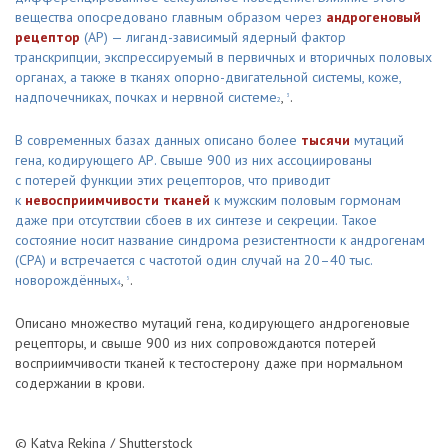
вещества опосредовано главным образом через
андрогеновый
рецептор
(АР) — лиганд-зависимый ядерный фактор
транскрипции, экспрессируемый в первичных и вторичных половых
органах, а также в тканях опорно-двигательной системы, коже,
надпочечниках, почках и нервной системе
,
.
3
2
В современных базах данных описано более
тысячи
мутаций
гена, кодирующего АР. Свыше 900 из них ассоциированы
с потерей функции этих рецепторов, что приводит
к
невосприимчивости тканей
к мужским половым гормонам
даже при отсутствии сбоев в их синтезе и секреции. Такое
состояние носит название синдрома резистентности к андрогенам
(СРА) и встречается с частотой один случай на 20–40 тыс.
новорождённых
,
.
5
4
Описано множество мутаций гена, кодирующего андрогеновые
рецепторы, и свыше 900 из них сопровождаются потерей
восприимчивости тканей к тестостерону даже при нормальном
содержании в крови.
© Katya Rekina / Shutterstock