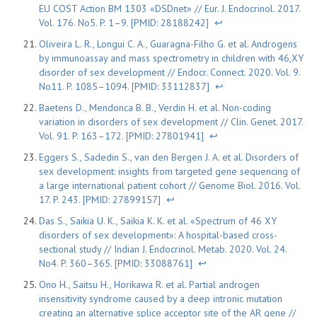
EU COST Action BM 1303 «DSDnet» // Eur. J. Endocrinol. 2017.
Vol. 176. No5. P. 1–9. [PMID: 28188242]
↩
Oliveira L. R., Longui C. A., Guaragna-Filho G. et al. Androgens
by immunoassay and mass spectrometry in children with 46,XY
disorder of sex development // Endocr. Connect. 2020. Vol. 9.
No11. P. 1085–1094. [PMID: 33112837]
↩
Baetens D., Mendonca B. B., Verdin H. et al. Non-coding
variation in disorders of sex development // Clin. Genet. 2017.
Vol. 91. P. 163–172. [PMID: 27801941]
↩
Eggers S., Sadedin S., van den Bergen J. A. et al. Disorders of
sex development: insights from targeted gene sequencing of
a large international patient cohort // Genome Biol. 2016. Vol.
17. P. 243. [PMID: 27899157]
↩
Das S., Saikia U. K., Saikia K. K. et al. «Spectrum of 46 XY
disorders of sex development»: A hospital-based cross-
sectional study // Indian J. Endocrinol. Metab. 2020. Vol. 24.
No4. P. 360–365. [PMID: 33088761]
↩
Ono H., Saitsu H., Horikawa R. et al. Partial androgen
insensitivity syndrome caused by a deep intronic mutation
creating an alternative splice acceptor site of the AR gene //