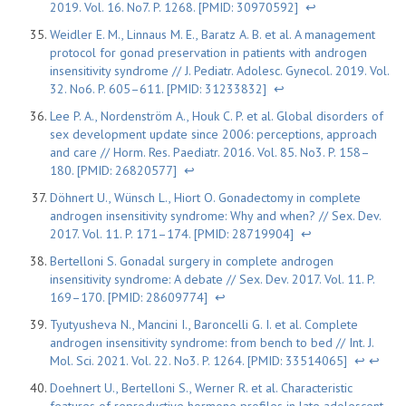
2019. Vol. 16. No7. P. 1268. [PMID: 30970592]
↩
Weidler E. M., Linnaus M. E., Baratz A. B. et al. A management
protocol for gonad preservation in patients with androgen
insensitivity syndrome // J. Pediatr. Adolesc. Gynecol. 2019. Vol.
32. No6. P. 605–611. [PMID: 31233832]
↩
Lee P. A., Nordenström A., Houk C. P. et al. Global disorders of
sex development update since 2006: perceptions, approach
and care // Horm. Res. Paediatr. 2016. Vol. 85. No3. P. 158–
180. [PMID: 26820577]
↩
Döhnert U., Wünsch L., Hiort O. Gonadectomy in complete
androgen insensitivity syndrome: Why and when? // Sex. Dev.
2017. Vol. 11. P. 171–174. [PMID: 28719904]
↩
Bertelloni S. Gonadal surgery in complete androgen
insensitivity syndrome: A debate // Sex. Dev. 2017. Vol. 11. P.
169–170. [PMID: 28609774]
↩
Tyutyusheva N., Mancini I., Baroncelli G. I. et al. Complete
androgen insensitivity syndrome: from bench to bed // Int. J.
Mol. Sci. 2021. Vol. 22. No3. P. 1264. [PMID: 33514065]
↩
↩
Doehnert U., Bertelloni S., Werner R. et al. Characteristic