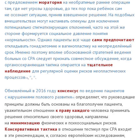
с предложением
моратория
на необратимые ранние операции
там, где нет угрозы здоровью, до тех пор пока ребёнок сам
не осознает ситуацию, приняв взвешенное решение. На подобных
вмешательствах могут настаивать опекуны для исключения
потенциально стигматизирующих отклонений, часто на этой же
стороне формируется социальное давление понятия
«нормальности». Однако пациенты всё чаще
сами предпочитают
откладывать гонадэктомию и вагинопластику на неопределённый
срок. Именно поэтому вполне обоснованной стратегией ведения
больных со СРА следует признать совместное обсуждение, когда
органосохраняющая тактика опирается на
тщательное
наблюдение
для регулярной оценки рисков неопластических
процессов
,
,
.
35
12
34
Обновлённый в 2016 году
консенсус
по ведению пациентов
с нарушениями полового развития
определяет, что руководящие
36
принципы должны быть основаны на благополучии пациента,
уважительном отношении
к праву каждого
человека принимать
решения относительно своего здоровья, направлены
на
минимизацию
физических и психосоциальных рисков.
Консервативная тактика
в отношении тестикул при СРА входит
в эти рекомендации, и, согласно европейским исследованиям,