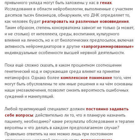
привычного уклада могут быть заложены у нас в
генах
.
Исследования в области нейробиологии, выполненные с участием
десятков тысяч близнецов, обнаружили, что ДНК определяет то,
как человек будет
реагировать на различные нововведения
.
Таким образом, степень консерватизма зависит не только (а может,
и не столько) от интеллекта, среды, воспитания, культурного
влияния на личность, но и от биологических предпосылок, включая
активность нейромедиаторов и другие
«запрограммированные»
индивидуальные особенности высшей нервной деятельности.
Пока ещё сложно сказать, в каком процентном соотношении
генетический код и окружающая среда влияют на принятие
метаморфоз. Однако более
комплексное понимание
того, чем
могут быть обусловлены те или иные решения и на чём основаны
наши умозаключения, позволит снизить вероятность ошибочных
суждений и манипуляций.
Любой практикующий специалист должен
постоянно задавать
себе вопросы
: действительно ли то, что я планирую назначить
пациенту, необходимо? какие результаты обследования и терапии
вероятны и что делать в каждом предполагаемом случае?
Правильно ответить на них можно лишь при постоянном