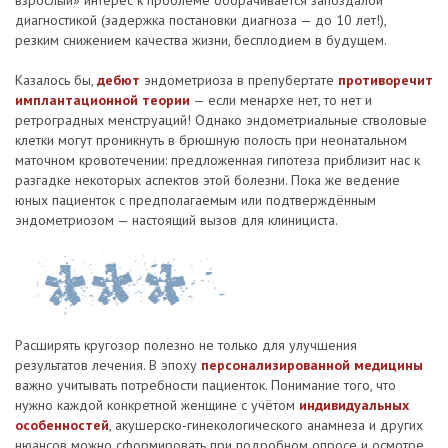
взрослый» интерес к проблеме оборачивается запоздалой
диагностикой (задержка постановки диагноза — до 10 лет!),
резким снижением качества жизни, бесплодием в будущем.
Казалось бы,
дебют
эндометриоза в препубертате
противоречит
имплантационной теории
— если менархе нет, то нет и
ретроградных менструаций! Однако эндометриальные стволовые
клетки могут проникнуть в брюшную полость при неонатальном
маточном кровотечении: предложенная гипотеза приблизит нас к
разгадке некоторых аспектов этой болезни. Пока же ведение
юных пациенток с предполагаемым или подтверждённым
эндометриозом — настоящий вызов для клинициста.
Расширять кругозор полезно не только для улучшения
результатов лечения. В эпоху
персонализированной медицины
важно учитывать потребности пациенток. Понимание того, что
нужно каждой конкретной женщине с учётом
индивидуальных
особенностей
, акушерско-гинекологического анамнеза и других
нюансов можно сформировать при подробном опросе и осмотре