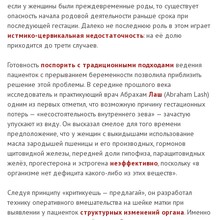
если у женщины были преждевременные роды, то существует
опасность начала родовой деятельности раньше срока при
последующей гестации. Далеко не последнюю роль в этом играет
истмико-цервикальная недостаточность
: на её долю
приходится до трети случаев.
Готовность
поспорить с традиционными подходами
ведения
пациенток с прерыванием беременности позволила приблизить
решение этой проблемы. В середине прошлого века
исследователь и практикующий врач Абрахам
Лаш
(Abraham Lash)
одним из первых отметил, что возможную причину гестационных
потерь — «несостоятельность внутреннего зева» — зачастую
упускают из виду. Он высказал смелое для того времени
предположение, что у женщин с выкидышами использование
масла зародышей пшеницы и его производных, гормонов
щитовидной железы, передней доли гипофиза, паращитовидных
желёз, прогестерона и эстрогена
неэффективно
, поскольку «в
организме нет дефицита какого-либо из этих веществ».
Следуя принципу «критикуешь — предлагай», он разработал
технику оперативного вмешательства на шейке матки при
выявлении у пациенток
структурных изменений органа
. Именно