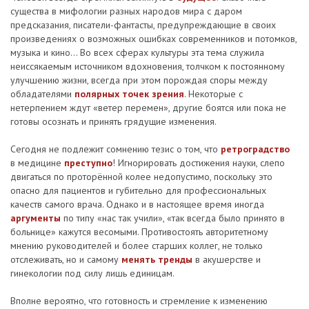
существа в мифологии разных народов мира с даром
предсказания, писатели-фантасты, предупреждающие в своих
произведениях о возможных ошибках современников и потомков,
музыка и кино... Во всех сферах культуры эта тема служила
неиссякаемым источником вдохновения, толчком к постоянному
улучшению жизни, всегда при этом порождая споры между
обладателями
полярных точек зрения
. Некоторые с
нетерпением ждут «ветер перемен», другие боятся или пока не
готовы осознать и принять грядущие изменения.
Сегодня не подлежит сомнению тезис о том, что
ретроградство
в медицине
преступно
! Игнорировать достижения науки, слепо
двигаться по проторённой колее недопустимо, поскольку это
опасно для пациентов и губительно для профессиональных
качеств самого врача. Однако и в настоящее время иногда
аргументы
по типу «нас так учили», «так всегда было принято в
больнице» кажутся весомыми. Противостоять авторитетному
мнению руководителей и более старших коллег, не только
отслеживать, но и самому
менять тренды
в акушерстве и
гинекологии под силу лишь единицам.
Вполне вероятно, что готовность и стремление к изменению