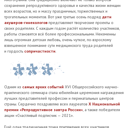
сохранения репродуктивного здоровья и качества жизни женщин
всех возрастов, но и массу праздничных, торжественных и
трогательных моментов. Вот уже третью осень подряд
дети
акушеров-гинекологов
представляют творческие проекты о
своих родителях. С каждым годом растёт количество участников,
работы становятся всё более профессиональными. Неизменны
лишь огромная детская любовь, очень чуткое, по-взрослому
взвешенное понимание сути медицинского труда родителей
и гордость
сопричастности
.
Одним из
самых ярких событий
XVI Общероссийского ­научно-
практического се­­минара стала юбилейная церемония награждения
лучших представителей профессии и перинатальных центров
страны. Сердечно поздравляю всех лауреатов
X Национальной
премии «Репродуктивное завтра России»
, а также победителя
акции «Счастливый подписчик — 2021».
Ещё одна традиционная точка притяжения всех участников