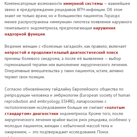
Компенсаторные возможности
иммунной системы
— важнейшее
звено в преду­преждении рецидивов ВПЧ-инфекции. Об этом
знают не только врачи, но и большинство пациенток. Гораздо
менее распространена «иммунная» гипотеза появления наружного
генитального эндометриоза, предполагающая
нарушение
надзорной функции
.
Ведение женщин с «болезнью-загадкой», как правило, включает
непростой и продолжительный диагностический поиск
причины болевого синдрома, а после её выявления — выбор
гормональной терапии или выполнение хирургического лечения.
Оперативные вмешательства у таких пациенток, кстати, активно
теряют свои позиции.
Согласно обновлённому гайдлайну Европейского общества по
репродукции человека и эмбриологии (European society of human
reproduction and embryology, ESHRE), лапароскопию с
гистологическим исследованием больше не считают
«золотым
стандартом» диагностики
эндометриоза. Кроме того, после
хирургического лечения крайне высок риск рецидива, особенно у
молодых пациенток, женщин с избыточной массой тела и
ожирением, — это подтверждают исследования. Поиск