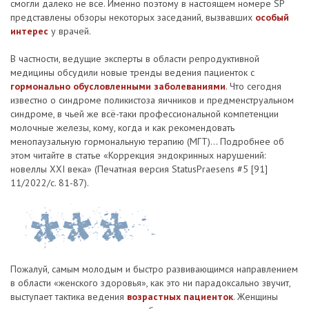
смогли далеко не все. Именно поэтому в настоящем номере SP
представлены обзоры некоторых заседаний, вызвавших
особый
интерес
у врачей.
В частности, ведущие эксперты в области репродуктивной
медицины обсудили новые тренды ведения пациенток с
гормонально обусловленными заболеваниями
. Что сегодня
известно о синдроме поликистоза яичников и предменструальном
синдроме, в чьей же всё-таки профессиональной компетенции
молочные железы, кому, когда и как рекомендовать
менопаузальную гормональную терапию (МГТ)... Подробнее об
этом читайте в статье «Коррекция эндокринных нарушений:
новеллы XXI века» (Печатная версия StatusPraesens #5 [91]
11/2022/с. 81-87).
Пожалуй, самым молодым и быстро развивающимся направлением
в области «женского здоровья», как это ни парадоксально звучит,
выступает тактика ведения
возрастных пациенток
. Женщины