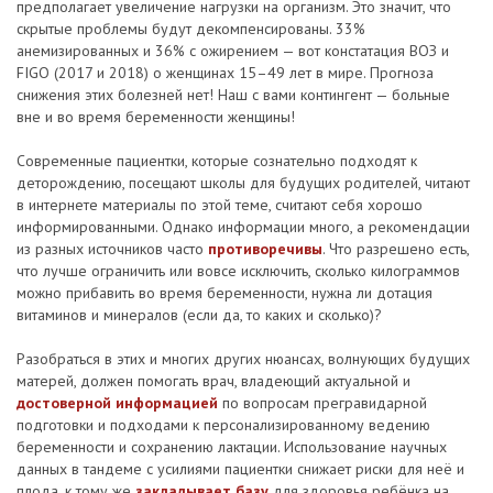
предполагает увеличение нагрузки на организм. Это значит, что
скрытые проблемы будут декомпенсированы. 33%
анемизированных и 36% с ожирением — вот констатация ВОЗ и
FIGO (2017 и 2018) о женщинах 15–49 лет в мире. Прогноза
снижения этих болезней нет! Наш с вами контингент — больные
вне и во время беременности женщины!
Современные пациентки, которые сознательно подходят к
деторождению, посещают школы для будущих родителей, читают
в интернете материалы по этой теме, считают себя хорошо
информированными. Однако информации много, а рекомендации
из разных источников часто
противоречивы
. Что разрешено есть,
что лучше ограничить или вовсе исключить, сколько килограммов
можно прибавить во время беременности, нужна ли дотация
витаминов и минералов (если да, то каких и сколько)?
Разобраться в этих и многих других нюансах, волнующих будущих
матерей, должен помогать врач, владеющий актуальной и
достоверной информацией
по вопросам прегравидарной
подготовки и подходами к персонализированному ведению
беременности и сохранению лактации. Использование научных
данных в тандеме с усилиями пациентки снижает риски для неё и
плода, к тому же
закладывает базу
для здоровья ребёнка на