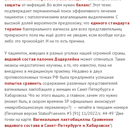
защиты
от инфекций. Во всём нужен
баланс
! Этот тезис
подтверждает перманентный поиск эффективного лечения
пациенток с патологическими влагалищными выделениями. С
высокой долей вероятности предположу, что
единого стандарта
терапии
бактериального вагиноза для всех представительниц
прекрасного пола мы ещё долго не увидим, если вообще когда-
либо это произойдёт. И на то есть причина.
У пациенток, живущих в разных уголках нашей огромной страны,
видовой состав палочек Додерлейна
может отличаться. Такие
нюансы недостаточно изучены, а то, что известно, пока не
внедрено в медицинскую практику. Недавно в двух
противоположных точках РФ была предпринята успешная
попытка сравнить
содержание различных представителей
вагинальных лактобацилл у женщин из Санкт-Петербурга и
Хабаровска. Что из этого вышло, а главное, зачем это нужно
(может быть, в скором времени SP официально анонсирует
«микробиоценозную перекличку»?) — читайте в текущем номере
(Печатная версия StatusPraesens #5 [91] 11/2022/с. 44-49 "Две
точки на карте.
Вагинальные лактобациллы. Сравнение
видового состава в Санкт-Петербурге и Хабаровске
").