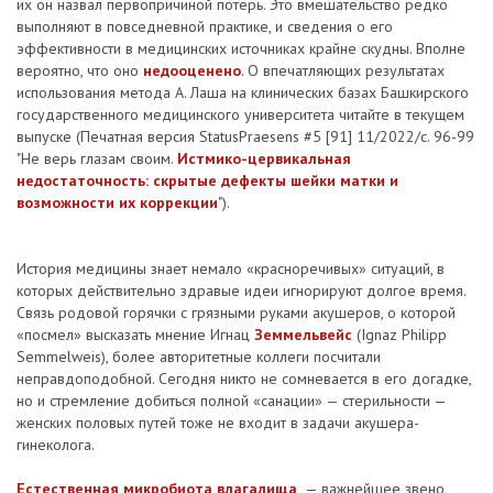
их он назвал первопричиной потерь. Это вмешательство редко
выполняют в повседневной практике, и сведения о его
эффективности в медицинских источниках крайне скудны. Вполне
вероятно, что оно
недооценено
. О впечатляющих результатах
использования метода А. Лаша на клинических базах Башкирского
государственного медицинского университета читайте в текущем
выпуске (Печатная версия StatusPraesens #5 [91] 11/2022/с. 96-99
"Не верь глазам своим.
Истмико-цервикальная
недостаточность: скрытые дефекты шейки матки и
возможности их коррекции
").
История медицины знает немало «красноречивых» ситуаций, в
которых действительно здравые идеи игнорируют долгое время.
Связь родовой горячки с грязными руками акушеров, о которой
«посмел» высказать мнение Игнац
Земмельвейс
(Ignaz Philipp
Semmelweis), более авторитетные коллеги посчитали
неправдоподобной. Сегодня никто не сомневается в его догадке,
но и стремление добиться полной «санации» — стерильности —
женских половых путей тоже не входит в задачи акушера-
гинеколога.
Естественная микробиота влагалища
— важнейшее звено