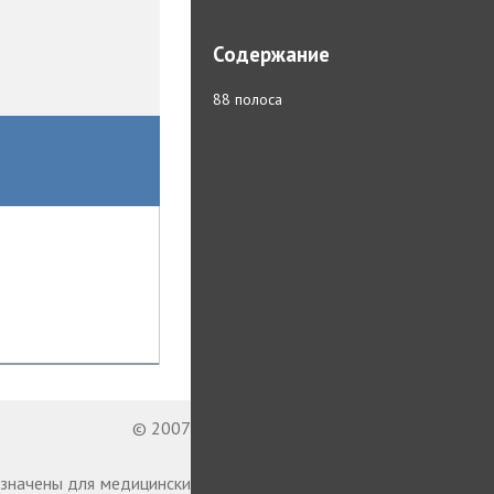
Содержание
88 полоса
© 2007—2026 StatusPraesens
назначены для медицинских и фармацевтических