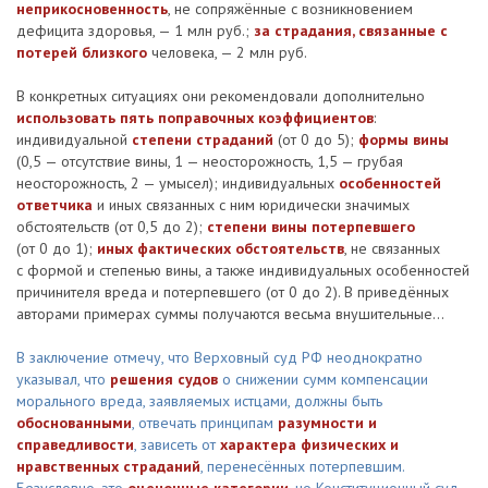
неприкосновенность
, не сопряжённые с возникновением
дефицита здоровья, — 1 млн руб.;
за страдания, связанные с
потерей близкого
человека, — 2 млн руб.
В конкретных ситуациях они рекомендовали дополнительно
использовать пять поправочных коэффициентов
:
индивидуальной
степени страданий
(от 0 до 5);
формы вины
(0,5 — отсутствие вины, 1 — неосторожность, 1,5 — грубая
неосторожность, 2 — умысел); индивидуальных
особенностей
ответчика
и иных связанных с ним юридически значимых
обстоятельств (от 0,5 до 2);
степени вины потерпевшего
(от 0 до 1);
иных фактических обстоятельств
, не связанных
с формой и степенью вины, а также индивидуальных особенностей
причинителя вреда и потерпевшего (от 0 до 2). В приведённых
авторами примерах суммы получаются весьма внушительные...
В заключение отмечу, что Верховный суд РФ неоднократно
указывал, что
решения судов
о снижении сумм компенсации
морального вреда, заявляемых истцами, должны быть
обоснованными
, отвечать принципам
разумности и
справедливости
, зависеть от
характера физических и
нравственных страданий
, перенесённых потерпевшим.