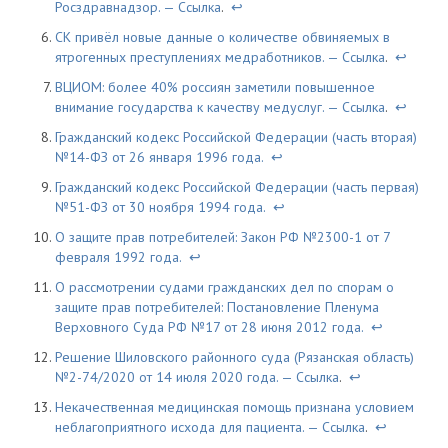
Росздравнадзор. —
Ссылка
.
↩
СК привёл новые данные о количестве обвиняемых в
ятрогенных преступлениях медработников. —
Ссылка
.
↩
ВЦИОМ: более 40% россиян заметили повышенное
внимание государства к качеству медуслуг. —
Ссылка
.
↩
Гражданский кодекс Российской Федерации (часть вторая)
№14-ФЗ от 26 января 1996 года.
↩
Гражданский кодекс Российской Федерации (часть первая)
№51-ФЗ от 30 ноября 1994 года.
↩
О защите прав потребителей: Закон РФ №2300-1 от 7
февраля 1992 года.
↩
О рассмотрении судами гражданских дел по спорам о
защите прав потребителей: Постановление Пленума
Верховного Суда РФ №17 от 28 июня 2012 года.
↩
Решение Шиловского районного суда (Рязанская область)
№2-74/2020 от 14 июля 2020 года. —
Ссылка
.
↩
Некачественная медицинская помощь признана условием
неблагоприятного исхода для пациента. —
Ссылка
.
↩