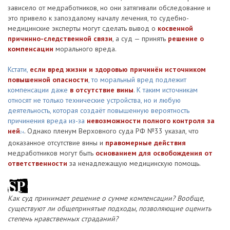
зависело от медработников, но они затягивали обследование и
это привело к запоздалому началу лечения, то судебно-
медицинские эксперты могут сделать вывод о
косвенной
причинно-следственной связи
, а суд — принять
решение о
компенсации
морального вреда.
Кстати,
если вред жизни и здоровью причинён источником
повышенной опасности
, то моральный вред подлежит
компенсации даже
в отсутствие вины
. К таким источникам
относят не только технические устройства, но и любую
деятельность, которая создаёт повышенную вероятность
причинения вреда из-за
невозможности полного контроля за
ней
. Однако пленум Верховного суда РФ №33 указал, что
24
доказанное отсутствие вины и
правомерные действия
медработников могут быть
основанием для освобождения от
ответственности
за ненадлежащую медицинскую помощь.
Как суд принимает решение о сумме компенсации? Вообще,
существуют ли общепринятые подходы, позволяющие оценить
степень нравственных страданий?