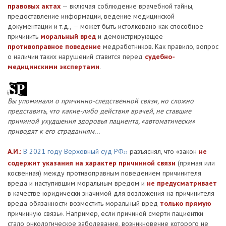
правовых актах
— включая соблюдение врачебной тайны,
предоставление информации, ведение медицинской
документации и т.д., — может быть истолковано как способное
причинить
моральный вред
и демонстрирующее
противоправное поведение
медработников. Как правило, вопрос
о наличии таких нарушений ставится перед
судебно-
медицинскими экспертами
.
Вы упоминали о причинно-следственной связи, но сложно
представить, что какие-либо действия врачей, не ставшие
причиной ухудшения здоровья пациента, «автоматически»
приводят к его страданиям...
А.И.:
В 2021 году Верховный суд РФ
разъяснял, что «закон
не
23
содержит указания на характер причинной связи
(прямая или
косвенная) между противоправным поведением причинителя
вреда и наступившим моральным вредом и
не предусматривает
в качестве юридически значимой для возложения на причинителя
вреда обязанности возместить моральный вред
только прямую
причинную связь». Например, если причиной смерти пациентки
стало онкологическое заболевание, возникновение которого не