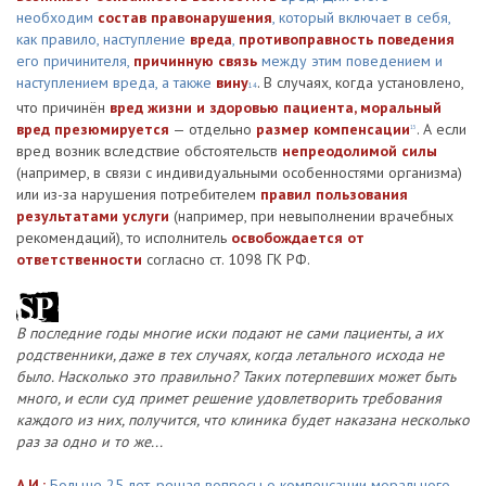
необходим
состав правонарушения
, который включает в себя,
как правило, наступление
вреда
,
противоправность поведения
его причинителя,
причинную связь
между этим поведением и
наступлением вреда, а также
вину
. В случаях, когда установлено,
14
что причинён
вред жизни и здоровью пациента, моральный
вред презюмируется
— отдельно
размер компенсации
. А если
15
вред возник вследствие обстоятельств
непреодолимой силы
(например, в связи с индивидуальными особенностями организма)
или из-за нарушения потребителем
правил пользования
результатами услуги
(например, при невыполнении врачебных
рекомендаций), то исполнитель
освобождается от
ответственности
согласно ст. 1098 ГК РФ.
В последние годы многие иски подают не сами пациенты, а их
родственники, даже в тех случаях, когда летального исхода не
было. Насколько это правильно? Таких потерпевших может быть
много, и если суд примет решение удовлетворить требования
каждого из них, получится, что клиника будет наказана несколько
раз за одно и то же...
А.И.:
Больше 25 лет, решая вопросы о компенсации морального