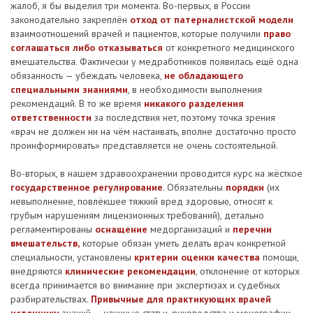
жалоб, я бы выделил три момента. Во-первых, в России
законодательно закреплён
отход от патерналистской модели
взаимоотношений врачей и пациентов, которые получили
право
соглашаться либо отказываться
от конкретного медицинского
вмешательства. Фактически у медработников появилась ещё одна
обязанность — убеждать человека,
не обладающего
специальными знаниями
, в необходимости выполнения
рекомендаций. В то же время
никакого разделения
ответственности
за последствия нет, поэтому точка зрения
«врач не должен ни на чём настаивать, вполне достаточно просто
проинформировать» представляется не очень состоятельной.
Во-вторых, в нашем здравоохранении проводится курс на жёсткое
государственное регулирование
. Обязательны
порядки
(их
невыполнение, повлёкшее тяжкий вред здоровью, относят к
грубым нарушениям лицензионных требований), детально
регламентированы
оснащение
медорганизаций и
перечни
вмешательств,
которые обязан уметь делать врач конкретной
специальности, установлены
критерии оценки качества
помощи,
внедряются
клинические рекомендации
, отклонение от которых
всегда принимается во внимание при экспертизах и судебных
разбирательствах.
Привычные для практикующих врачей