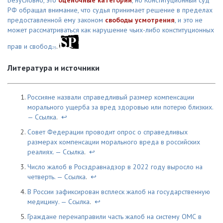
Безусловно, это
оценочные категории
, но Конституционный суд
РФ обращал внимание, что судья принимает решение в пределах
предоставленной ему законом
свободы усмотрения
, и это не
может рассматриваться как нарушение чьих-либо конституционных
прав и свобод
.
29
Литература и источники
Россияне назвали справедливый размер компенсации
морального ущерба за вред здоровью или потерю близких.
—
Ссылка
.
↩
Совет Федерации проводит опрос о справедливых
размерах компенсации морального вреда в российских
реалиях. —
Ссылка
.
↩
Число жалоб в Росздравнадзор в 2022 году выросло на
четверть. —
Ссылка
.
↩
В России зафиксирован всплеск жалоб на государственную
медицину. —
Ссылка
.
↩
Граждане перенаправили часть жалоб на систему ОМС в