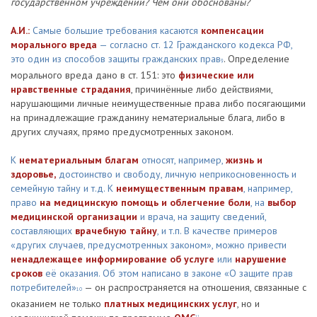
государственном учреждении? Чем они обоснованы?
А.И.:
Самые большие требования касаются
компенсации
морального вреда
— согласно ст. 12 Гражданского кодекса РФ,
это один из способов защиты гражданских прав
. Определение
9
морального вреда дано в ст. 151: это
физические или
нравственные страдания
, причинённые либо действиями,
нарушающими личные неимущественные права либо посягающими
на принадлежащие гражданину нематериальные блага, либо в
других случаях, прямо предусмотренных законом.
К
нематериальным благам
относят, например,
жизнь и
здоровье,
достоинство и свободу, личную неприкосновенность и
семейную тайну и т.д. К
неимущественным правам
, например,
право
на медицинскую помощь и облегчение боли
, на
выбор
медицинской организации
и врача, на защиту сведений,
составляющих
врачебную тайну
, и т.п. В качестве примеров
«других случаев, предусмотренных законом», можно привести
ненадлежащее информирование об услуге
или
нарушение
сроков
её оказания. Об этом написано в законе «О защите прав
потребителей»
— он распространяется на отношения, связанные с
10
оказанием не только
платных медицинских услуг
, но и
11