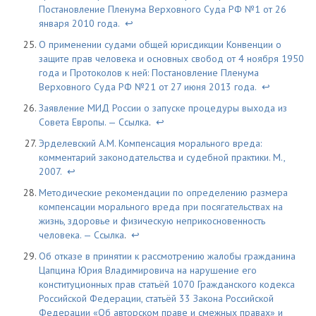
Постановление Пленума Верховного Суда РФ №1 от 26
января 2010 года.
↩
О применении судами общей юрисдикции Конвенции о
защите прав человека и основных свобод от 4 ноября 1950
года и Протоколов к ней: Постановление Пленума
Верховного Суда РФ №21 от 27 июня 2013 года.
↩
Заявление МИД России о запуске процедуры выхода из
Совета Европы. —
Ссылка
.
↩
Эрделевский А.М. Компенсация морального вреда:
комментарий законодательства и судебной практики. М.,
2007.
↩
Методические рекомендации по определению размера
компенсации морального вреда при посягательствах на
жизнь, здоровье и физическую неприкосновенность
человека. —
Ссылка
.
↩
Об отказе в принятии к рассмотрению жалобы гражданина
Цапцина Юрия Владимировича на нарушение его
конституционных прав статьёй 1070 Гражданского кодекса
Российской Федерации, статьёй 33 Закона Российской
Федерации «Об авторском праве и смежных правах» и