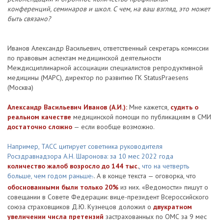
конференций, семинаров и школ. С чем, на ваш взгляд, это может
быть связано?
Иванов Александр Васильевич, ответственный секретарь комиссии
по правовым аспектам медицинской деятельности
Междисциплинарной ассоциации специалистов репродуктивной
медицины (МАРС), директор по развитию ГК StatusPraesens
(Москва)
Александр Васильевич Иванов (А.И.):
Мне кажется,
судить о
реальном качестве
медицинской помощи по публикациям в СМИ
достаточно сложно
— если вообще возможно.
Например, ТАСС цитирует советника руководителя
Росздравнадзора А.Н. Шаронова: за 10 мес 2022 года
количество жалоб возросло до 144 тыс.
, что на четверть
больше, чем годом раньше
. А в конце текста — оговорка, что
3
обоснованными были только 20%
из них. «Ведомости» пишут о
совещании в Совете Федерации: вице-президент Всероссийского
союза страховщиков Д.Ю. Кузнецов доложил о
двукратном
увеличении числа претензий
застрахованных по ОМС за 9 мес