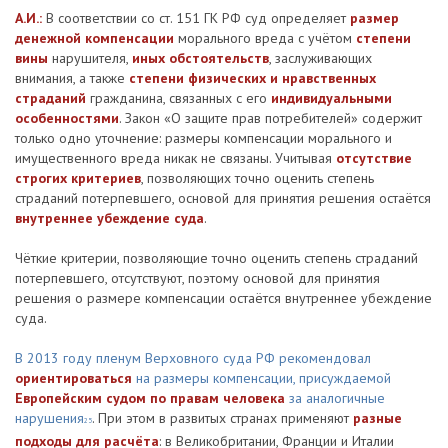
А.И.:
В соответствии со ст. 151 ГК РФ суд определяет
размер
денежной компенсации
морального вреда с учётом
степени
вины
нарушителя,
иных обстоятельств
, заслуживающих
внимания, а также
степени физических и нравственных
страданий
гражданина, связанных с его
индивидуальными
особенностями
. Закон «О защите прав потребителей» содержит
только одно уточнение: размеры компенсации морального и
имущественного вреда никак не связаны. Учитывая
отсутствие
строгих критериев
, позволяющих точно оценить степень
страданий потерпевшего, основой для принятия решения остаётся
внутреннее убеждение суда
.
Чёткие критерии, позволяющие точно оценить степень страданий
потерпевшего, отсутствуют, поэтому основой для принятия
решения о размере компенсации остаётся внутреннее убеждение
суда.
В 2013 году пленум Верховного суда РФ рекомендовал
ориентироваться
на размеры компенсации, присуждаемой
Европейским судом по правам человека
за аналогичные
нарушения
. При этом в развитых странах применяют
разные
25
подходы для расчёта
: в Великобритании, Франции и Италии