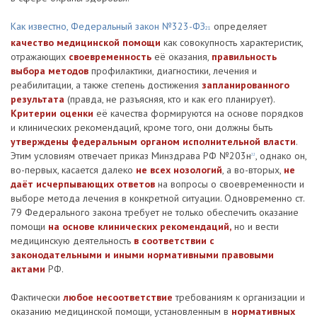
Как известно, Федеральный закон №323-ФЗ
определяет
21
качество медицинской помощи
как совокупность характеристик,
отражающих
своевременность
её оказания,
правильность
выбора методов
профилактики, диагностики, лечения и
реабилитации, а также степень достижения
запланированного
результата
(правда, не разъясняя, кто и как его планирует).
Критерии оценки
её качества формируются на основе порядков
и клинических рекомендаций, кроме того, они должны быть
утверждены федеральным органом исполнительной власти
.
Этим условиям отвечает приказ Минздрава РФ №203н
, однако он,
22
во-первых, касается далеко
не всех нозологий
, а во-вторых,
не
даёт исчерпывающих ответов
на вопросы о своевременности и
выборе метода лечения в конкретной ситуации. Одновременно ст.
79 Федерального закона требует не только обеспечить оказание
помощи
на основе клинических рекомендаций,
но и вести
медицинскую деятельность
в соответствии с
законодательными и иными нормативными правовыми
актами
РФ.
Фактически
любое несоответствие
требованиям к организации и
оказанию медицинской помощи, установленным в
нормативных