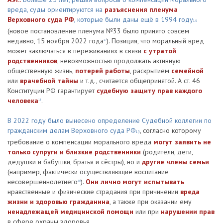
вреда, суды ориентируются на
разъяснения пленума
Верховного суда РФ
, которые были даны ещё в 1994 году
16
(новое постановление пленума №33 было принято совсем
недавно, 15 ноября 2022 года
). Позиция, что моральный вред
17
может заключаться в переживаниях в связи
с утратой
родственников
, невозможностью продолжать активную
общественную жизнь,
потерей работы
, раскрытием
семейной
или
врачебной тайны
и т.д., считается общепринятой. А ст. 46
Конституции РФ гарантирует
судебную защиту прав каждого
человека
.
18
В 2022 году было вынесено определение Судебной коллегии по
гражданским делам Верховного суда РФ
, согласно которому
19
требование о компенсации морального вреда
могут заявить не
только супруги и близкие родственники
(родители, дети,
дедушки и бабушки, братья и сёстры), но и
другие члены семьи
(например, фактически осуществляющие воспитание
несовершеннолетнего
).
Они лично могут испытывать
20
нравственные и физические страдания при причинении
вреда
жизни и здоровью гражданина
, а также при оказании ему
ненадлежащей медицинской помощи
или при
нарушении прав
в сфере охраны здоровья.