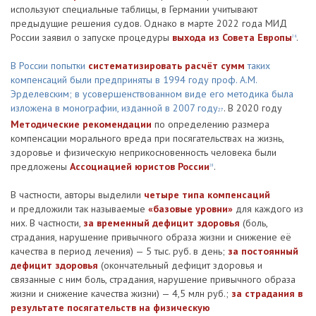
используют специальные таблицы, в Германии учитывают
предыдущие решения судов. Однако в марте 2022 года МИД
России заявил о запуске процедуры
выхода из Совета Европы
.
26
В России попытки
систематизировать расчёт сумм
таких
компенсаций были предприняты в 1994 году проф. А.М.
Эрделевским; в усовершенствованном виде его методика была
изложена в монографии, изданной в 2007 году
. В 2020 году
27
Методические рекомендации
по определению размера
компенсации морального вреда при посягательствах на жизнь,
здоровье и физическую неприкосновенность человека были
предложены
Ассоциацией юристов России
.
28
В частности, авторы выделили
четыре типа компенсаций
и предложили так называемые
«базовые уровни»
для каждого из
них. В частности,
за временный дефицит здоровья
(боль,
страдания, нарушение привычного образа жизни и снижение её
качества в период лечения) — 5 тыс. руб. в день;
за постоянный
дефицит здоровья
(окончательный дефицит здоровья и
связанные с ним боль, страдания, нарушение привычного образа
жизни и снижение качества жизни) — 4,5 млн руб.;
за страдания в
результате посягательств на физическую