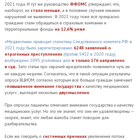
2021 года. И тут же руководство
ФФОМС
утверждает, что,
наоборот, их
стало меньше,
а в половине случаев никаких
нарушений не выявлено
. В 2022 году тоже всё прекрасно:
4
граждане стали обращаться в страховые компании и
территориальные фонды
на 12,6% реже
.
5
«Медвестник» приводит статистику Следственного комитета РФ: в
2021 году было зарегистрировано
6248 заявлений о
ятрогенных преступлениях
(против 5452 в 2020 году),
возбуждено 2095 уголовных дел
и только 176 направлено
в суд
. Зато статьи про «врачей-вредителей» появляются чуть ли
6
не каждую неделю. Согласитесь, что в такой ситуации результаты
опроса ВЦИОМ, согласно которым всё больше граждан замечают
«
повышенное внимание государства
к качеству медицинских
услуг»
, выглядят несколько
двусмысленно
.
7
При опросах пациенты отмечают внимание государства к качеству
медицинских услуг. Но это не значит, что они им удовлетворены —
скорее, знают, что любая жалоба станет поводом для
разбирательства.
Если же говорить о
системных причинах
увеличения потока