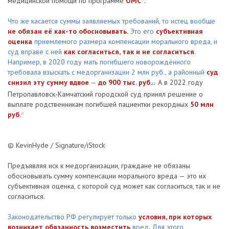
медицинской помощи по программе
ОМС
.
Что же касается суммы заявляемых требований, то истец вообще
не обязан её как-то обосновывать.
Это его
субъективная
оценка
приемлемого размера компенсации морального вреда, и
суд вправе с ней
как согласиться, так и не согласиться
.
Например, в 2020 году мать погибшего новорождённого
требовала взыскать с медорганизации 2 млн руб., а районный
суд
снизил эту сумму вдвое
—
до 900 тыс. руб.
А в 2022 году
12
Петропавловск-Камчатский городской суд принял решение о
выплате родственникам погибшей пациентки рекордных
50 млн
руб.
13
© KevinHyde / Signature/iStock
Предъявляя иск к медорганизации, граждане не обязаны
обосновывать сумму компенсации морального вреда — это их
субъективная оценка, с которой суд может как согласиться, так и не
согласиться.
Законодательство РФ регулирует только
условия, при которых
возникает обязанность возместить
вред. Для этого