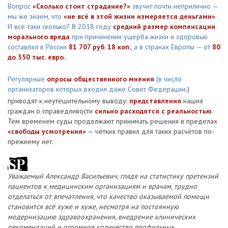
Вопрос
«Сколько стоит страдание?»
звучит почти неприлично —
мы же знаем, что
«не всё в этой жизни измеряется деньгами»
.
И всё-таки сколько? В 2018 году
средний размер компенсации
морального вреда
при причинении ущерба жизни и здоровью
составлял в России
81 707 руб. 18 коп.
, а в странах Европы — от
80
до 350 тыс. евро
.
1
Регулярные
опросы общественного мнения
(в число
организаторов которых входил даже Совет Федерации
)
2
приводят к неутешительному выводу:
представления
наших
граждан о справедливости
сильно расходятся с реальностью
.
Тем временем суды продолжают принимать решения в пределах
«свободы усмотрения»
— чётких правил для таких расчётов по-
прежнему нет.
Уважаемый Александр Васильевич, глядя на статистику претензий
пациентов к медицинским организациям и врачам, трудно
отделаться от впечатления, что качество оказываемой помощи
становится всё хуже и хуже, несмотря на постоянную
модернизацию здравоохранения, внедрение клинических
рекомендаций и огромное количество профильных