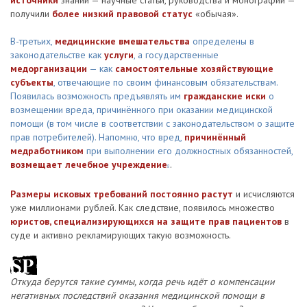
источники
знаний — научные статьи, руководства и монографии —
получили
более низкий правовой статус
«обычая».
В-третьих,
медицинские вмешательства
определены в
законодательстве как
услуги
, а государственные
медорганизации
— как
самостоятельные хозяйствующие
субъекты
, отвечающие по своим финансовым обязательствам.
Появилась возможность предъявлять им
гражданские иски
о
возмещении вреда, причинённого при оказании медицинской
помощи (в том числе в соответствии с законодательством о защите
прав потребителей). Напомню, что вред,
причинённый
медработником
при выполнении его должностных обязанностей,
возмещает лечебное учреждение
.
8
Размеры исковых требований постоянно растут
и исчисляются
уже миллионами рублей. Как следствие, появилось множество
юристов, специализирующихся на защите прав пациентов
в
суде и активно рекламирующих такую возможность.
Откуда берутся такие суммы, когда речь идёт о компенсации
негативных последствий оказания медицинской помощи в