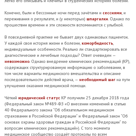
легко его описывать и «лечить» в студенческих историях болезни.
Конечно, были и бессонные ночи перед зачётами и
сессиями
, и
переживания о результате, и (у некоторых)
шпаргалки
. Однако по
прошествии времени и эти сложности вспоминаются с улыбкой.
В повседневной практике не бывает двух одинаковых пациенток.
У каждой своя история жизни и болезни,
коморбидность
,
индивидуальные особенности. Реально ли стандартизировать все
диагностические и лечебные подходы? Ответ очевиден —
невозможно
. Однако внедрение клинических рекомендаций (КР),
содержащих структурированную информацию о заболевании, в
том числе варианты медицинского вмешательства и описание
последовательности действий врача, —
необходимый шаг
на пути
улучшения оказания медицинской помощи.
Чёткий
юридический статус
КР получили 25 декабря 2018 года
(Федеральный закон №489-ФЗ «О внесении изменений в статью
40 Федерального закона “Об обязательном медицинском
страховании в Российской Федерации” и Федеральный закон “Об
основах охраны здоровья граждан в Российской Федерации” по
вопросам клинических рекомендаций»). С того момента
медицинское сообщество создаёт протоколы по всем