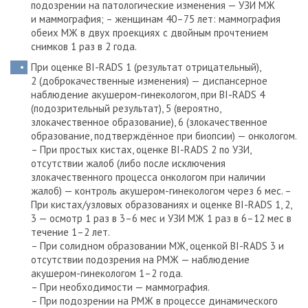
подозрении на патологические изменения — УЗИ МЖ
и маммография;
– женщинам 40–75 лет: маммография
обеих МЖ в двух проекциях с двойным прочтением
снимков 1 раз в 2 года.
При оценке BI-RADS 1 (результат отрицательный),
2 (доброкачественные изменения) — диспансерное
наблюдение акушером-гинекологом, при BI-RADS 4
(подозрительный результат), 5 (вероятно,
злокачественное образование), 6 (злокачественное
образование, подтверждённое при биопсии) — онкологом.
– При простых кистах, оценке BI-RADS 2 по УЗИ,
отсутствии жалоб (либо после исключения
злокачественного процесса онкологом при наличии
жалоб) — контроль акушером-гинекологом через 6 мес.
–
При кистах/узловых образованиях и оценке BI-RADS 1, 2,
3 — осмотр 1 раз в 3–6 мес и УЗИ МЖ 1 раз в 6–12 мес в
течение 1–2 лет.
– При солидном образовании МЖ, оценкой ­BI-RADS 3 и
отсутствии подозрения на РМЖ — наблюдение
акушером-гинекологом 1–2 года.
– При необходимости — маммография.
– При подозрении на РМЖ в процессе динамического