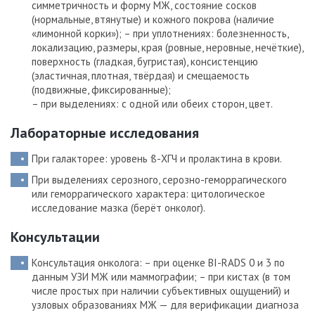
симметричность и форму МЖ, состояние сосков
(нормальные, втянутые) и кожного покрова (наличие
«лимонной корки»);
– при уплотнениях: болезненность,
локализацию, размеры, края (ровные, неровные, нечёткие),
поверхность (гладкая, бугристая), консистенцию
(эластичная, плотная, твёрдая) и смещаемость
(подвижные, фиксированные);
– при выделениях: с одной или обеих сторон, цвет.
Лабораторные исследования
При галакторее: уровень ß-ХГЧ и пролактина в крови.
При выделениях серозного, серозно-геморрагического
или геморрагического характера: цитологическое
исследование мазка (берёт онколог).
Консультации
Консультация онколога: – при оценке BI-RADS 0 и 3 по
данным УЗИ МЖ или маммографии;
– при кистах (в том
числе простых при наличии субъективных ощущений) и
узловых образованиях МЖ — для верификации диагноза