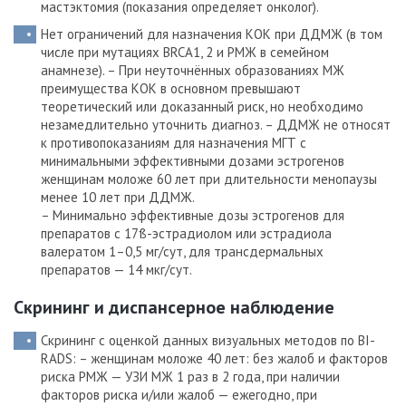
мастэктомия (показания определяет онколог).
Нет ограничений для назначения КОК при ДДМЖ (в том
числе при мутациях BRCA1, 2 и РМЖ в семейном
анамнезе). – При неуточнённых образованиях МЖ
преимущества КОК в основном превышают
теоретический или доказанный риск, но необходимо
незамедлительно уточнить диагноз.
– ДДМЖ не относят
к противопоказаниям для назначения МГТ с
минимальными эффективными дозами эстрогенов
женщинам моложе 60 лет при длительности менопаузы
менее 10 лет при ДДМЖ.
– Минимально эффективные дозы эстрогенов для
препаратов с 17ß-эстрадиолом или эстрадиола
валератом 1–0,5 мг/сут, для трансдермальных
препаратов — 14 мкг/сут.
Скрининг и диспансерное наблюдение
Скрининг с оценкой данных визуальных методов по BI-
RADS: – женщинам моложе 40 лет: без жалоб и факторов
риска РМЖ — УЗИ МЖ 1 раз в 2 года, при наличии
факторов риска и/или жалоб — ежегодно, при