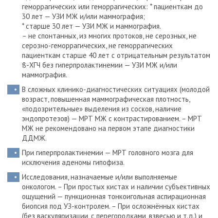
геморрагических или геморрагических:
* пациенткам до
30 лет — УЗИ МЖ и/или маммография;
* старше 30 лет — УЗИ МЖ и маммография.
– не спонтанных, из многих протоков, не серозных, не
серозно-геморрагических, не геморрагических
пациенткам старше 40 лет с отрицательным результатом
ß-ХГЧ без гиперпролактинемии — УЗИ МЖ и/или
маммография.
В сложных клинико-диагностических ситуациях (молодой
возраст, повышенная маммографическая плотность,
«подозрительные» выделения из сосков, наличие
эндопротезов) — МРТ МЖ с контрастированием. – МРТ
МЖ не рекомендовано на первом этапе диагностики
ДДМЖ.
При гиперпролактинемии — МРТ головного мозга для
исключения аденомы гипофиза.
Исследования, назначаемые и/или выполняемые
онкологом. – При простых кистах и наличии субъективных
ощущений — пункционная тонкоигольная аспирационная
биопсия под УЗ-контролем.
– При осложнённых кистах
(без васкуляризации, с перегородками, взвесью и т.д.) и