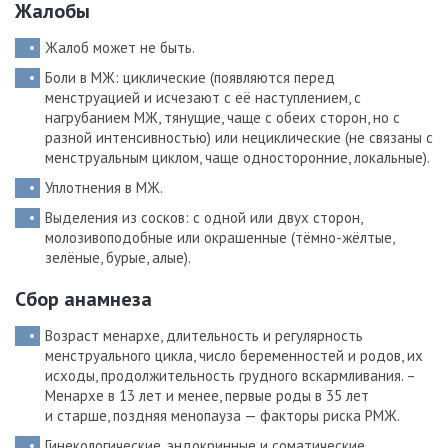
Жалобы
Жалоб может не быть.
Боли в МЖ: циклические (появляются перед
менструацией и исчезают с её наступлением, с
нагрубанием МЖ, тянущие, чаще с обеих сторон, но с
разной интенсивностью) или нециклические (не связаны с
менструальным циклом, чаще односторонние, локальные).
Уплотнения в МЖ.
Выделения из сосков: с одной или двух сторон,
молозивоподобные или окрашенные (тёмно-жёлтые,
зелёные, бурые, алые).
Сбор анамнеза
Возраст менархе, длительность и регулярность
менструального цикла, число беременностей и родов, их
исходы, продолжительность грудного вскармливания. –
Менархе в 13 лет и менее, первые роды в 35 лет
и старше, поздняя менопауза — факторы риска РМЖ.
Гинекологические, эндокринные и соматические