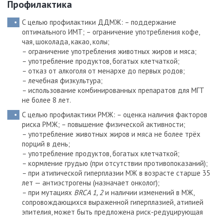
Профилактика
С целью профилактики ДДМЖ: – поддержание
оптимального ИМТ;
– ограничение употребления кофе,
чая, шоколада, какао, колы;
– ограничение употребления животных жиров и мяса;
– употребление продуктов, богатых клетчаткой;
– отказ от алкоголя от менархе до первых родов;
– лечебная физкультура;
– использование комбинированных препаратов для МГТ
не более 8 лет.
С целью профилактики РМЖ: – оценка наличия факторов
риска РМЖ;
– повышение физической активности;
– употребление животных жиров и мяса не более трёх
порций в день;
– употребление продуктов, богатых клетчаткой;
– кормление грудью (при отсутствии противопоказаний);
– при атипической гиперплазии МЖ в возрасте старше 35
лет — антиэстрогены (назначает онколог);
– при мутациях
BRCA 1, 2
и наличии изменений в МЖ,
сопровождающихся выраженной гиперплазией, атипией
эпителия, может быть предложена риск-редуцирующая