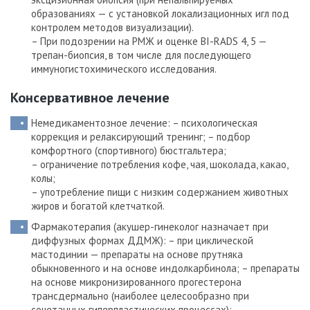
образованиях — с установкой локализационных игл под
контролем методов визуализации).
– При подозрении на РМЖ и оценке BI-RADS 4, 5 —
трепан-биопсия, в том числе для последующего
иммуногистохимического исследования.
Консервативное лечение
Немедикаментозное лечение: – психологическая
коррекция и релаксирующий тренинг;
– подбор
комфортного (спортивного) бюстгальтера;
– ограничение потребления кофе, чая, шоколада, какао,
колы;
– употребление пищи с низким содержанием животных
жиров и богатой клетчаткой.
Фармакотерапия (акушер-гинеколог назначает при
диффузных формах ДДМЖ): – при циклической
мастодинии — препараты на основе прутняка
обыкновенного и на основе индолкарбинола;
– препараты
на основе микронизированного прогестерона
трансдермально (наиболее целесообразно при
сочетанных гиперпластических процессах);