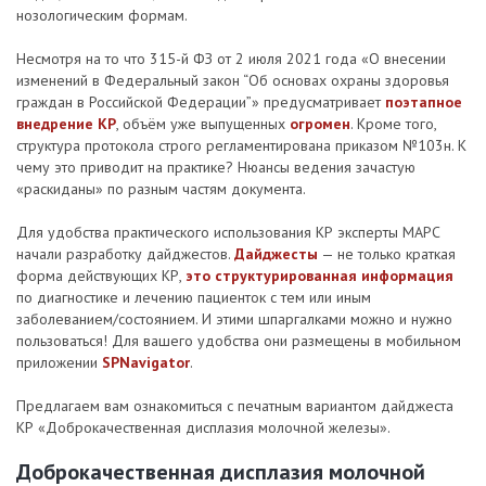
нозологическим формам.
Несмотря на то что 315-й ФЗ от 2 июля 2021 года «О внесении
изменений в Федеральный закон “Об основах охраны здоровья
граждан в Российской Федерации”» предусматривает
поэтапное
внедрение КР
, объём уже выпущенных
огромен
. Кроме того,
структура протокола строго регламентирована приказом №103н. К
чему это приводит на практике? Нюансы ведения зачастую
«раскиданы» по разным частям документа.
Для удобства практического использования КР эксперты МАРС
начали разработку дайджестов.
Дайджесты
— не только краткая
форма действующих КР,
это структурированная информация
по диагностике и лечению пациенток с тем или иным
заболеванием/состоянием. И этими шпаргалками можно и нужно
пользоваться! Для вашего удобства они размещены в мобильном
приложении
SPNavigator
.
Предлагаем вам ознакомиться с печатным вариантом дайджеста
КР «Доброкачественная дисплазия молочной железы».
Доброкачественная дисплазия молочной