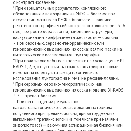
с контрастированием.
* При отрицательных результатах комплексного
обследования и подозрении на РМЖ — биопсия; при
отсутствии данных за РМЖ в биоптате — клинико-
рентгено-сонографический контроль онколога через 3–6
мес; при росте образования, изменении структуры,
васкуляризации, коэффициента жёсткости — биопсия.
– При серозных, серозно-геморрагических или
геморрагических выделениях из соска: взятие мазка на
цитологическое исследование, дуктография.
* При молозивоподобных выделениях из соска, оценке BI-
RADS 1, 2, 3, отсутствии данных за внутрипротоковые
изменения по результатам цитологического
исследования дуктография и МРТ не рекомендованы.
* При серозных, серозно-геморрагических или
геморрагических выделениях из соска и оценке BI-RADS
4, 5 — трепан-биопсия.
– При несовпадении результатов
патологоанатомического исследования материала,
полученного при трепан-биопсии, при затруднениях
выполнения трепан-биопсии (в том числе при наличии
эндопротезов) — вакуумная аспирационная биопсия или
эксцизионная биопсия (при непальпируемых