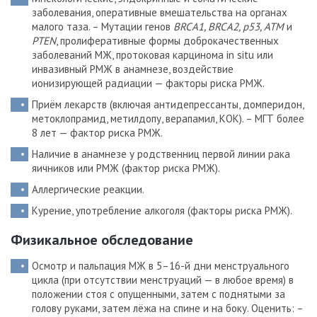
заболевания, оперативные вмешательства на органах
малого таза. – Мутации генов
BRCA1, BRCA2, p53, ATM
и
PTEN
, пролиферативные формы доброкачественных
заболеваний МЖ, протоковая карцинома in situ или
инвазивный РМЖ в анамнезе, воздействие
ионизирующей радиации — факторы риска РМЖ.
Приём лекарств (включая антидепрессанты, домперидон,
метоклопрамид, метилдопу, верапамил, КОК). – МГТ более
8 лет — фактор риска РМЖ.
Наличие в анамнезе у родственниц первой линии рака
яичников или РМЖ (фактор риска РМЖ).
Аллергические реакции.
Курение, употребление алкоголя (факторы риска РМЖ).
Физикальное обследование
Осмотр и пальпация МЖ в 5–16-й дни менструального
цикла (при отсутствии менструаций — в любое время) в
положении стоя с опущенными, затем с поднятыми за
голову руками, затем лёжа на спине и на боку. Оценить: –