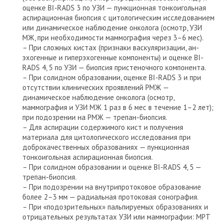
оценке BI-RADS 3 по УЗИ — пункционная тонкоигольная
аспирационная биопсия с цитологическим исследованием
или динамическое наблюдение онколога (осмотр, УЗИ
МЖ, при необходимости маммография через 3–6 мес).
– При сложных кистах (признаки васкуляризации, ан­
эхогенные и гиперэхогенные компоненты) и оценке BI-
RADS 4, 5 по УЗИ — биопсия пристеночного компонента.
– При солидном образовании, оценке BI-RADS 3 и при
отсутствии клинических проявлений РМЖ —
динамическое наблюдение онколога (осмотр,
маммография и УЗИ МЖ 1 раз в 6 мес в течение 1–2 лет);
при подозрении на РМЖ — трепан-биопсия.
– Для аспирации содержимого кист и получения
материала для цитологического исследования при
доброкачественных образованиях — пункционная
тонкоигольная аспирационная биопсия.
– При солидном образовании и оценке BI-RADS 4, 5 —
трепан-биопсия.
– При подозрении на внутрипротоковое образование
более 2–3 мм — радиальная протоковая сонография.
– При «подозрительных» пальпируемых образованиях и
отрицательных результатах УЗИ или маммографии: МРТ