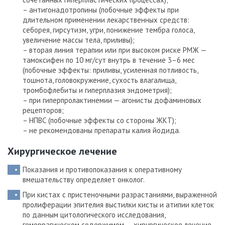
– антигонадотропины (побочные эффекты при
длительном применении лекарственных средств:
себорея, гирсутизм, угри, понижение тембра голоса,
увеличение массы тела, приливы);
– вторая линия терапии или при высоком риске РМЖ —
тамоксифен по 10 мг/сут внутрь в течение 3–6 мес
(побочные эффекты: приливы, усиленная потливость,
тошнота, головокружение, сухость влагалища,
тромбофлебиты и гиперплазия эндометрия);
– при гиперпролактинемии — агонисты дофаминовых
рецепторов;
– НПВС (побочные эффекты со стороны ЖКТ);
– не рекомендованы препараты калия йодида.
Хирургическое лечение
Показания и противопоказания к оперативному
вмешательству определяет онколог.
При кистах с пристеночными разрастаниями, выраженной
пролиферации эпителия выстилки кисты и атипии клеток
по данным цитологического исследования,
геморрагическом содержимом — хирургическое лечение.