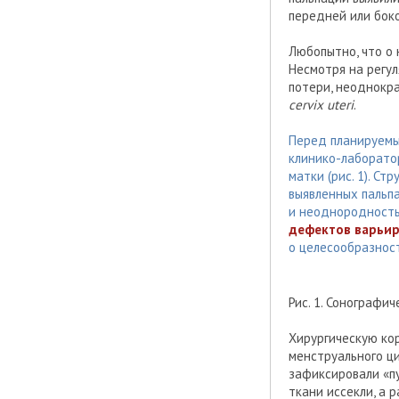
передней или бок
Любопытно, что о
Несмотря на регул
потери, неоднокр
cervix uteri
.
Перед планируемы
клинико-лаборато
матки (рис. 1). С
выявленных пальп
и неоднородность
дефектов варьи
о целесообразнос
Рис. 1. Сонографи
Хирургическую ко
менструального ци
зафиксировали «п
ткани иссекли, а 