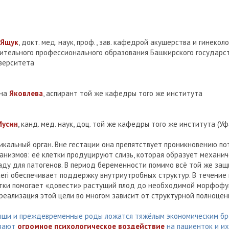
Ящук
, докт. мед. наук, проф., зав. кафедрой акушерства и гинекол
ительного профессионального образования Башкирского государс
верситета
вна
Яковлева
, аспирант той же кафедры того же института
Мусин
, канд. мед. наук, доц. той же кафедры того же института (Уф
икальный орган. Вне гестации она препятствует проникновению п
анизмов: её клетки продуцируют слизь, которая образует механич
аду для патогенов. В период беременности помимо всё той же защ
teri обеспечивает поддержку внутриутробных структур. В течение
тки помогает «довести» растущий плод до необходимой морфоф
реализация этой цели во многом зависит от структурной полноцен
ши и преждевременные роды ложатся тяжёлым экономическим бр
ывают
огромное психологическое воздействие
на пациенток и их