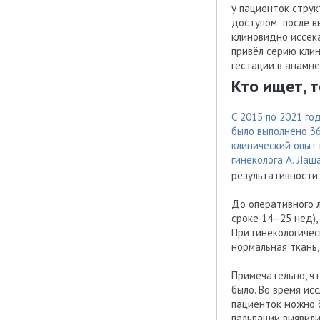
у пациенток стру
доступом: после в
клиновидно иссека
привёл серию кли
гестации в анамне
Кто ищет, 
С 2015 по 2021 го
было выполнено 3
клинический опыт
гинеколога А. Лаш
результативности
До оперативного 
сроке 14–25 нед),
При гинекологиче
нормальная ткань
Примечательно, ч
было. Во время ис
пациенток можно б
пальпации выявил