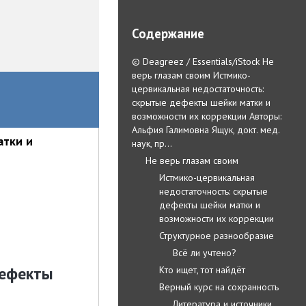
Содержание
© Deagreez / Essentials/iStock Не
верь глазам своим Истмико-
цервикальная недостаточность:
скрытые дефекты шейки матки и
возможности их коррекции Авторы:
Альфия Галимовна Ящук, докт. мед.
атки и
наук, пр…
Не верь глазам своим
Истмико-цервикальная
недостаточность: скрытые
дефекты шейки матки и
возможности их коррекции
Структурное разнообразие
Всё ли учтено?
дефекты
Кто ищет, тот найдёт
Верный курс на сохранность
Литература и источники