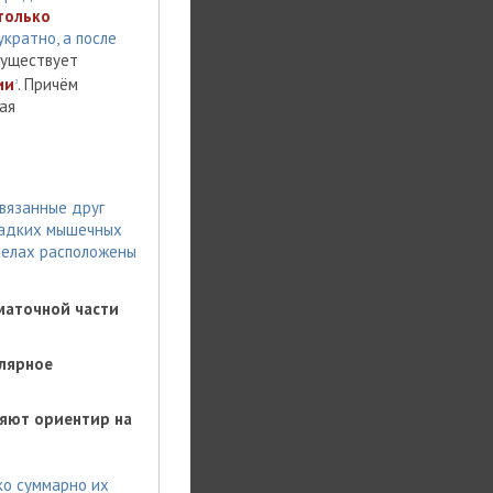
только
кратно, а после
существует
ии
. Причём
2
ая
вязанные друг
ладких мышечных
тделах расположены
маточной части
улярное
няют ориентир на
ко суммарно их