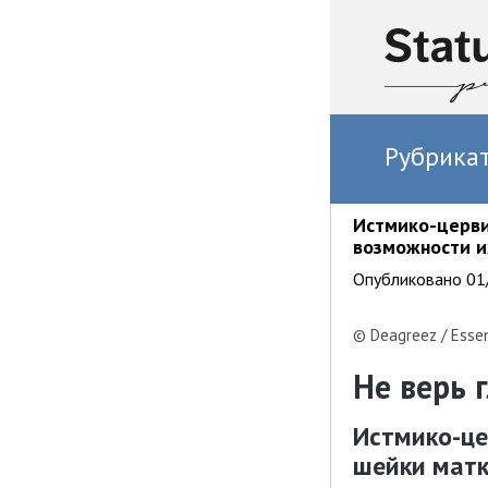
Рубрика
Истмико-церви
возможности и
Опубликовано 01/
© Deagreez / Essen
Не верь 
Истмико-це
шейки матк