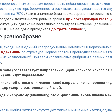
м перенесённым эпизодом вероятность неблагоприятных исходов
после двух потерь беременности риск выкидыша увеличивается дву
 — ещё на 20%
. Если в анамнезе были преждевременные роды, то 
1
 родовой деятельности раньше срока и
при последующей гестац
 ситуациях далеко не последнюю роль играет истмико-цервикальн
(ИЦН): на её долю приходится
до трети случаев
,
,
.
3
4
5
е разнообразие
ки, входящие в единый «репродуктивный комплекс» и неразрывно с
е идентичны
по структуре. Первое состоит преимущественно из г
 — из коллагеновых*. При этом коллагеновые фибриллы в разных о
,
.
7
6
й зоне (соответствует направлению цервикального канала от 
й) они идут параллельно.
викальной стенки они меняют своё направление на перпендик
 циркулярно расположенный слой.
одя к наружному (внешнему) слою, фибриллы вновь плавно ме
 части шейки матки присутствуют также и мышечные клетки, одна