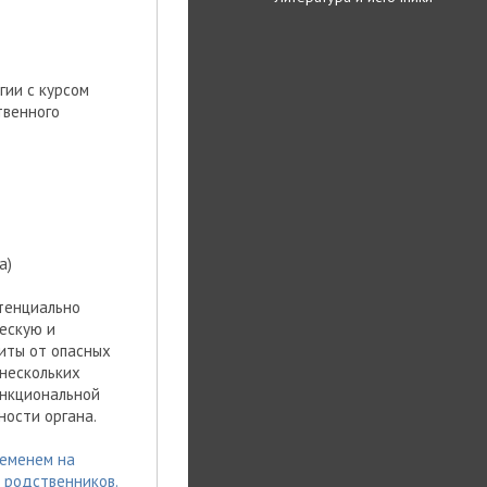
огии с курсом
твенного
а)
отенциально
ескую и
иты от опасных
 нескольких
ункциональной
ности органа.
еменем на
 родственников.