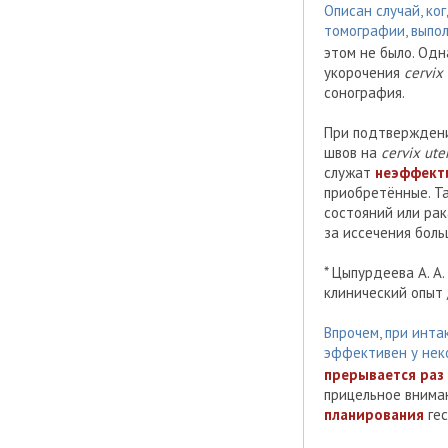
Описан случай, ко
томографии, выпо
этом не было. Од
укорочения
cervix 
сонография.
При подтверждени
швов на
cervix uter
служат
неэффекти
приобретённые. Т
состояний или ра
за иссечения боль
* Цыпурдеева А. А
клинический опыт /
Впрочем, при инта
эффективен у нек
прерывается раз 
прицельное внима
планирования
гес