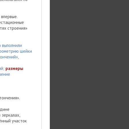
 впервые.
гестационные
тях строения»
 выполнили
ерометрию шейки
тончений»,
ь
ий;
размеры
шение
тончения».
едине
 зеркалах,
ённый участок