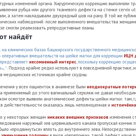
ктурных изменений органа. Хирургическую коррекцию выполняли т
ыявления рубца или другого тканевого дефекта на стенке cervix ut
ли, а затем накладывали двухрядный шов на рану. В той же публи
нических наблюдений: после выполненного вмешательства женщин
зе смогли реализовать репродуктивные планы.
тот найдёт
д на клинических базах Башкирского государственного медицинск
6 оперативных вмешательств на шейке матки для коррекции
ИЦН 
 представляет
несомненный интерес
, поскольку коррекцию осуще
а
,
. Подход крайне редко используют в повседневной практике, и
11
10
 в медицинских источниках крайне скудны.
лечения у всех пациенток в анамнезе были
неоднократные потер
 а применяемый до этого вагинальный серкляж не давал необходим
ском осмотре выявили анатомические дефекты шейки матки: там, 
, в действительности оказалась лишь неполноценная и
истончённа
то у некоторых женщин
никаких внешних признаков
изменения ст
следования наружный зев цервикального канала пропускал кончик п
ыло «продвинуться» вплоть до внутреннего зева. Непосредственн
и
уменьшение толщины
в виде «перепонки», такой дефект чаще р