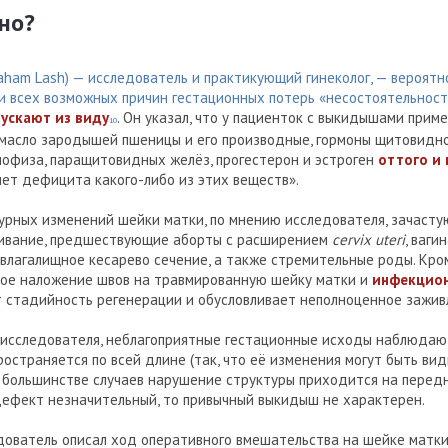
ено?
ham Lash) — исследователь и практикующий гинеколог, — вероятно
ди всех возможных причин гестационных потерь «несостоятельност
пускают из виду
. Он указал, что у пациенток с выкидышами прим
10
 масло зародышей пшеницы и его производные, гормоны щитовидно
пофиза, паращитовидных желёз, прогестерон и эстроген
оттого и
нет дефицита какого-либо из этих веществ».
урных изменений шейки матки, по мнению исследователя, зачасту
ивание, предшествующие аборты с расширением
cervix uteri
, ваги
влагалищное кесарево сечение, а также стремительные роды. Кром
ое наложение швов на травмированную шейку матки и
инфекцион
 стадийность регенерации и обусловливает неполноценное зажив
 исследователя, неблагоприятные гестационные исходы наблюдают
остраняется по всей длине (так, что её изменения могут быть ви
В большинстве случаев нарушение структуры приходится на передн
 дефект незначительный, то привычный выкидыш не характерен.
едователь описал ход оперативного вмешательства на шейке матки