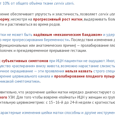
т 10% от общего объёма ткани
cervix uteri
.
5
ение обеспечивает упругость и эластичность, позволяет
cervix ute
форму
, несмотря на
прогрессивный рост матки
, выдерживать бол
и и растягиваться во время родов.
тки не может быть
надёжным «механическим бандажом»
и удер
по мере прогрессирования беременности
. Последствия изменения
4
 функциональных или анатомических причин) — пролабирование пло
болочек и преждевременное прерывание гестации.
х субъективных симптомов
при ИЦН пациентки не ощущают. Иног
увство «распирания» внизу живота, возможно нарастание слизист
вичное окрашивание — эти проявления
нельзя назвать
строго спец
рение цервикального канала и
пролабирование плодного пузыр
 никакой симптоматики
.
6
дивительно, что укорочение шейки матки нередко диагностируют 
вого
УЗИ. Для того чтобы вовремя «поймать» ИЦН у женщин из груп
ительную цервикометрию: с 15–16-й до 24-й недели с кратностью
 характерные изменения шейки матки способны и другие инструме