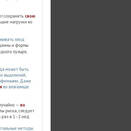
ri
сохранять
свою
ьшие нагрузки во
живать плод
 длины и формы
дного пузыря,
да может быть
ых выделений,
ифичными. Даже
я
во влагалище
случайно —
во
пы риска, следует
 раз в 1–2 нед.
нтальные методы.