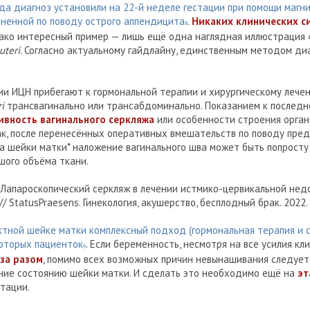
гда диагноз установили на 22-й неделе гестации при помощи маг
лненной по поводу острого аппендицита
.
Никаких клинических с
8
нако интересный пример — лишь ещё одна наглядная иллюстрация 
uteri
. Согласно актуальному гайдлайну, единственным методом ди
и ИЦН прибегают к гормональной терапии и хирургическому леч
i
трансвагинально или трансабдоминально. Показанием к последн
вность вагинального серкляжа
или особенности строения органа
ак, после перенесённых оперативных вмешательств по поводу пре
ка шейки матки* наложение вагинального шва может быть попросту
шого объёма ткани.
. Лапароскопический серкляж в лечении истмико-цервикальной нед
/ StatusPraesens. Гинекология, акушерство, бесплодный брак. 2022. №
ктной шейке матки комплексный подход (гормональная терапия и 
оторых пациенток
. Если беременность, несмотря на все усилия кл
9
за разом
, помимо всех возможных причин невынашивания следует
ние состоянию шейки матки. И сделать это необходимо ещё на
эт
тации.