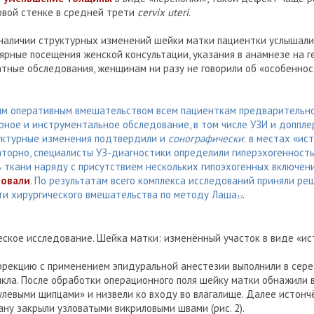
овой стенке в средней трети
cervix uteri
.
 наличии структурных изменений шейки матки пациентки услышали
ярные посещения женской консультации, указания в анамнезе на 
атные обследования, женщинам ни разу не говорили об «особеннос
м оперативным вмешательством всем пациенткам предварительно
рное и инструментальное обследование, в том числе УЗИ и доппл
труктурные изменения подтвердили и
сонографически
: в местах «ис
аторно, специалисты УЗ-диагностики определили гиперэхогенност
 ткани наряду с присутствием нескольких гипоэхогенных включен
ровали
. По результатам всего комплекса исследований приняли ре
ти хирургического вмешательства по методу Лаша
.
12
ческое исследование. Шейка матки: изменённый участок в виде «ис
ррекцию с применением эпидуральной анестезии выполнили в сер
кла. После обработки операционного поля шейку матки обнажили в
улевыми щипцами» и низвели ко входу во влагалище. Далее истонч
рану закрыли узловатыми викриловыми швами (рис. 2).