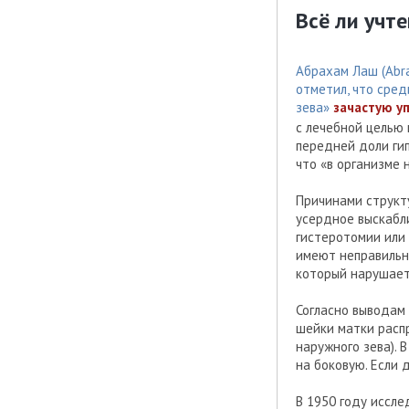
Всё ли учт
Абрахам Лаш (Abra
отметил, что сре
зева»
зачастую у
с лечебной целью
передней доли ги
что «в организме 
Причинами структ
усердное выскабл
гистеротомии или 
имеют неправильн
который нарушает
Согласно выводам
шейки матки распр
наружного зева). 
на боковую. Если
В 1950 году иссл