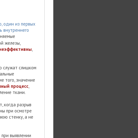
, один из первых
ь внутреннего
еняемые
й железы,
 неэффективны
,
ю служат слишком
нальные
е того, значение
ный процесс
,
ление ткани.
, когда разрыв
дны при осмотре
юю стенку, а не
 при выявлении