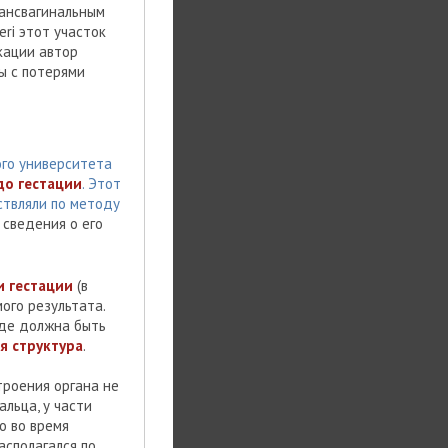
рансвагинальным
eri этот участок
кации автор
ы с потерями
ого университета
до гестации
. Этот
ствляли по методу
 сведения о его
и гестации
(в
ого результата.
где должна быть
я структура
.
роения органа не
альца, у части
о во время
асполагался по