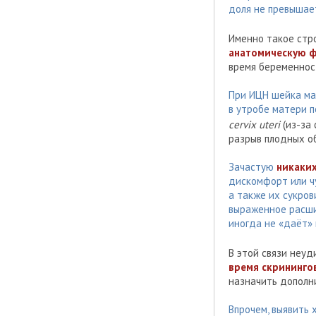
доля не превышае
Именно такое стро
анатомическую 
время беременност
При ИЦН шейка ма
в утробе матери 
cervix uteri
(из-за
разрыв плодных о
Зачастую
никаки
дискомфорт или ч
а также их сукро
выраженное расши
иногда не «даёт»
В этой связи неу
время скрининго
назначить дополн
Впрочем, выявить