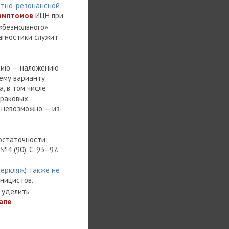
нитно-резонансной
имптомов
ИЦН при
«безмолвного»
агностики служит
ению — наложению
ему варианту
, в том числе
драковых
 невозможно — из-
остаточности:
4 (90). C. 93–97.
серкляж) также не
иницистов,
 уделить
апе