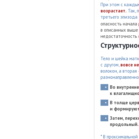
При этом с кажды
возрастает.
Так, 
третьего эпизода
опасность начала
в описанных выше
недостаточность 
Структурно
Тело и шейка мат
с другом,
вовсе н
волокон, а вторая
разнонаправленно
Во внутренне
к влагалищно
В толще цер
и формируют
Затем, перех
продольный.
* В проксимальной