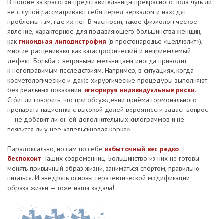
В погоне за красотой представительницы прекрасного пола чуть ли
не с лупой рассматривают себя перед зеркалом и находят
проблемы там, где их нет. В частности, такое физиологическое
явление, характерное для подавляющего большинства женщин,
как
гиноидная липодистрофия
(в простонародье «целлюлит»),
многие расценивают как катастрофический и неприемлемый
дефект. Борьба с ветряными мельницами иногда приводит
к непоправимым последствиям. Например, в ситуациях, когда
косметологические и даже хирургические процедуры выполняют
без реальных показаний,
игнорируя индивидуальные риски
.
Стóит ли говорить, что при обсуждении приёма гормонального
препарата пациентка с высокой долей вероятности задаст вопрос
— не добавит ли он ей дополнительных килограммов и не
появится ли у неё «апельсиновая корка».
Парадоксально, но сам по себе
избыточный вес редко
беспокоит
наших современниц. Большинство из них не готовы
менять привычный образ жизни, заниматься спортом, правильно
питаться. И внедрять основы терапевтической модификации
образа жизни — тоже наша задача!