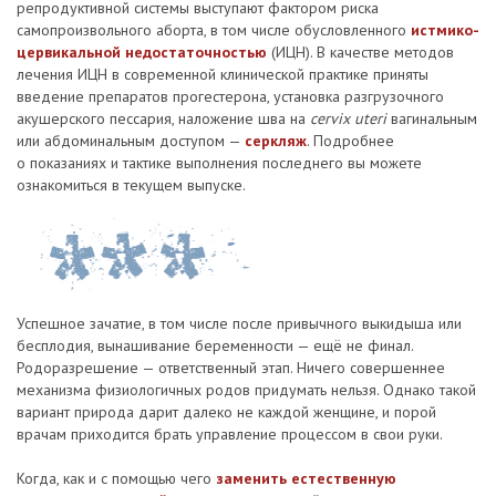
репродуктивной системы выступают фактором риска
самопроизвольного аборта, в том числе обусловленного
истмико-
цервикальной недостаточностью
(ИЦН). В качестве методов
лечения ИЦН в современной клинической практике приняты
введение препаратов прогестерона, установка разгрузочного
акушерского пессария, наложение шва на
cervix uteri
вагинальным
или абдоминальным доступом —
серкляж
. Подробнее
о показаниях и тактике выполнения последнего вы можете
ознакомиться в текущем выпуске.
Успешное зачатие, в том числе после привычного выкидыша или
бесплодия, вынашивание беременности — ещё не финал.
Родоразрешение — ответственный этап. Ничего совершеннее
механизма физиологичных родов придумать нельзя. Однако такой
вариант природа дарит далеко не каждой женщине, и порой
врачам приходится брать управление процессом в свои руки.
Когда, как и с помощью чего
заменить естественную