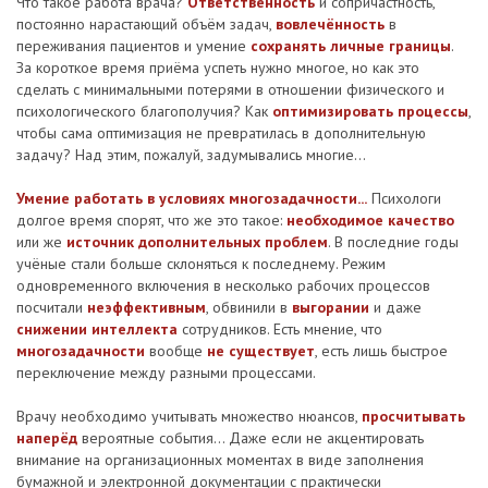
Что такое работа врача?
Ответственность
и сопричастность,
постоянно нарастающий объём задач,
вовлечённость
в
переживания пациентов и умение
сохранять личные границы
.
За короткое время приёма успеть нужно многое, но как это
сделать с минимальными потерями в отношении физического и
психологического благополучия? Как
оптимизировать процессы
,
чтобы сама оптимизация не превратилась в дополнительную
задачу? Над этим, пожалуй, задумывались многие...
Умение работать в условиях многозадачности...
Психологи
долгое время спорят, что же это такое:
необходимое качество
или же
источник дополнительных проблем
. В последние годы
учёные стали больше склоняться к последнему. Режим
одновременного включения в несколько рабочих процессов
посчитали
неэффективным
, обвинили в
выгорании
и даже
снижении интеллекта
сотрудников. Есть мнение, что
многозадачности
вообще
не существует
, есть лишь быстрое
переключение между разными процессами.
Врачу необходимо учитывать множество нюансов,
просчитывать
наперёд
вероятные события... Даже если не акцентировать
внимание на организационных моментах в виде заполнения
бумажной и электронной документации с практически