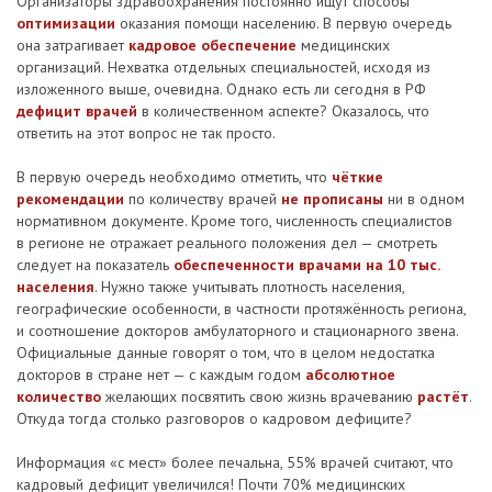
Организаторы здравоохранения постоянно ищут способы
оптимизации
оказания помощи населению. В первую очередь
она затрагивает
кадровое обеспечение
медицинских
организаций. Нехватка отдельных специальностей, исходя из
изложенного выше, очевидна. Однако есть ли сегодня в РФ
дефицит врачей
в количественном аспекте? Оказалось, что
ответить на этот вопрос не так просто.
В первую очередь необходимо отметить, что
чёткие
рекомендации
по количеству врачей
не прописаны
ни в одном
нормативном документе. Кроме того, численность специалистов
в регионе не отражает реального положения дел — смотреть
следует на показатель
обеспеченности врачами на 10 тыс.
населения
. Нужно также учитывать плотность населения,
географические особенности, в частности протяжённость региона,
и соотношение докторов амбулаторного и стационарного звена.
Официальные данные говорят о том, что в целом недостатка
докторов в стране нет — с каждым годом
абсолютное
количество
желающих посвятить свою жизнь врачеванию
растёт
.
Откуда тогда столько разговоров о кадровом дефиците?
Информация «с мест» более печальна, 55% врачей считают, что
кадровый дефицит увеличился! Почти 70% медицинских