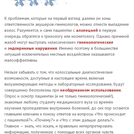
К проблемам, которые на первый взгляд далеки он зоны
ответственности акушеров-гинекологов, можно отнести выпадение
волос. Разумеется, и сами пациентки с
алопецией
в первую
очередь обратятся к трихологу или косметологу. Однако причиной
жалоб могут выступать «классические»
гинекологические
и
эндокринные нарушения
. Именно поэтому в большинстве
ситуаций исключительно местные воздействия оказываются
малоэффективны.
Нельзя забывать о том, что колоссальные диагностические
возможности, доступные в настоящее время, включая
визуализирующие методы и лабораторные исследования, будут
совершенно бесполезны при
необдуманном использовании
.
Опрос и осмотр пациентки (и не только гинекологический!),
знакомые любому студенту медицинского вуза со времён
изучения пропедевтики внутренних болезней, до сих пор остаются
главными ключами к поиску ответов на вопросы «Что происходит
с пациенткой?», «Почему?» и «Что с этим дальше делать?».
Главное — знать, что искать, и правильно интерпретировать
информацию, полученную с помощью всех органов чувств.