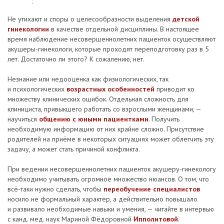
Не утихают и споры о целесообразности выделения
детской
гинекологии
в качестве отдельной дисциплины. В настоящее
время наблюдение несовершеннолетних пациенток осуществляют
акушеры-гинекологи, которые проходят переподготовку раз в 5
лет. Достаточно ли этого? К сожалению, нет.
Незнание или недооценка как физиологических, так
и психологических
возрастных особенностей
приводит ко
множеству клинических ошибок. Отдельная сложность для
клинициста, привыкшего работать со взрослыми женщинами, —
научиться
общению с юными пациентками
. Получить
необходимую информацию от них крайне сложно. Присутствие
родителей на приёме в некоторых ситуациях может облегчить эту
задачу, а может стать причиной конфликта.
При ведении несовершеннолетних пациенток акушеру-гинекологу
необходимо учитывать огромное множество нюансов. О том, что
всё-таки нужно сделать, чтобы
переобучение специалистов
носило не формальный характер, а действительно повышало
и развивало необходимые навыки и умения, — читайте в интервью
с канд. мед. наук Мариной Фёдоровной
Ипполитовой
.