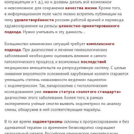
контрацепции и т. д.), но и должны делать всё возможное
и невозможное для сохранения
качества жизни
. Кроме того,
в информационном поле часто можно встретить публикации на
тему
удовлетворённости
россиян работой врачей и перевода
здравоохранения на рельсы
ценностно-ориентированного
подхода.
Нужно учитывать и эту данность...
Большинство клинических ситуаций требует
комплексного
подхода
. При диагностике и лечении гинекологических
заболеваний необходимо оценивать влияние и самого
патологического процесса, и возможных
последствий
медицинских вмешательств на репродуктивную систему. С целью
снижения вероятности осложнений зарубежные коллеги стараются
уменьшить степень «инвазивности ведения» пациенток
с эндометриозом. Так, лапароскопию с гистологическим
исследованием уже
лишили статуса «золотого стандарта»
диагностики этого заболевания. Более того, в рамках
эксперимента учёные смогли выявить эндометриоз по анализу
слюны, обнаружив в ней соответствующие маркёры.
В то же время
эндометриомы
склонны к прогрессированию и без
адекватной терапии со временем безвозвратно сокращают
овариальный резерв. Российские клинические рекомендации