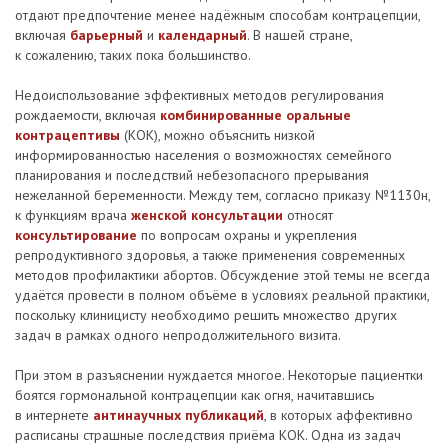
отдают предпочтение менее надёжным способам контрацепции,
включая
барьерный
и
календарный
. В нашей стране,
к сожалению, таких пока большинство.
Недоиспользование эффективных методов регулирования
рождаемости, включая
комбинированные оральные
контрацептивы
(КОК), можно объяснить низкой
информированностью населения о возможностях семейного
планирования и последствий небезопасного прерывания
нежеланной беременности. Между тем, согласно приказу №1130н,
к функциям врача
женской консультации
относят
консультирование
по вопросам охраны и укрепления
репродуктивного здоровья, а также применения современных
методов профилактики абортов. Обсуждение этой темы не всегда
удаётся провести в полном объёме в условиях реальной практики,
поскольку клиницисту необходимо решить множество других
задач в рамках одного непродолжительного визита.
При этом в разъяснении нуждается многое. Некоторые пациентки
боятся гормональной контрацепции как огня, начитавшись
в интернете
антинаучных публикаций
, в которых аффективно
расписаны страшные последствия приёма КОК. Одна из задач