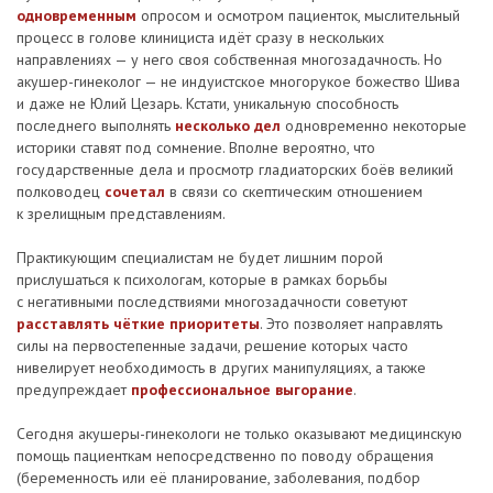
одновременным
опросом и осмотром пациенток, мыслительный
процесс в голове клинициста идёт сразу в нескольких
направлениях — у него своя собственная многозадачность. Но
акушер-гинеколог — не индуистское многорукое божество Шива
и даже не Юлий Цезарь. Кстати, уникальную способность
последнего выполнять
несколько дел
одновременно некоторые
историки ставят под сомнение. Вполне вероятно, что
государственные дела и просмотр гладиаторских боёв великий
полководец
сочетал
в связи со скептическим отношением
к зрелищным представлениям.
Практикующим специалистам не будет лишним порой
прислушаться к психологам, которые в рамках борьбы
с негативными последствиями многозадачности советуют
расставлять чёткие приоритеты
. Это позволяет направлять
силы на первостепенные задачи, решение которых часто
нивелирует необходимость в других манипуляциях, а также
предупреждает
профессиональное выгорание
.
Сегодня акушеры-гинекологи не только оказывают медицинскую
помощь пациенткам непосредственно по поводу обращения
(беременность или её планирование, заболевания, подбор