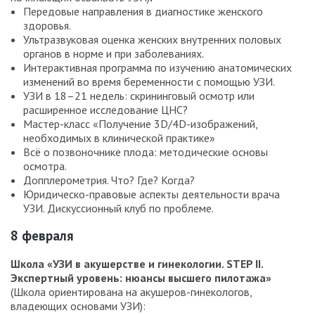
Создатель первого в стране допплеровского
Передовые направления в диагностике женского
анализатора скорости кровотока и кардиотокографа.
здоровья.
Один из экспертов, тестирующих новые модели УЗ-
Ультразвуковая оценка женских внутренних половых
оборудования, поступающие на российский рынок.
органов в норме и при заболеваниях.
Постоянный приглашённый лектор на всероссийских
Интерактивная программа по изучению анатомических
конференциях по УЗИ в акушерстве и гинекологии.
изменений во время беременности с помощью УЗИ.
УЗИ в 18–21 недель: скрининговый осмотр или
расширенное исследование ЦНС?
Озерская Ирина Аркадиевна
Мастер-класс «Получение 3D/4D-изображений,
необходимых в клинической практике»
Один из ведущих специалистов УЗИ в гинекологии в
Всё о позвоночнике плода: методические основы
России.
осмотра.
Докт. мед. наук, проф. кафедры ультразвуковой
Допплерометрия. Что? Где? Когда?
диагностики и хирургии факультета непрерывного
Юридическо-правовые аспекты деятельности врача
медицинского образования Медицинского института
УЗИ. Дискуссионный клуб по проблеме.
Российского университета дружбы народов (ФНМО
8 февраля
Медицинского института РУДН).
Автор более 10 монографий по УЗИ в гинекологии.
Создатель авторских инновационных методик для
Школа «УЗИ в акушерстве и гинекологии. STEP II.
оценки региональной гемодинамики в матке и яичниках.
Экспертный уровень: нюансы высшего пилотажа»
(Школа ориентирована на акушеров-гинекологов,
владеющих основами УЗИ):