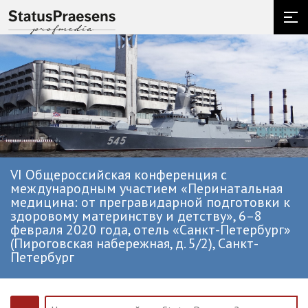
VI Общероссийская конференция с
международным участием «Перинатальная
медицина: от прегравидарной подготовки к
здоровому материнству и детству», 6–8
февраля 2020 года, отель «Санкт-Петербург»
(Пироговская набережная, д. 5/2), Санкт-
Петербург