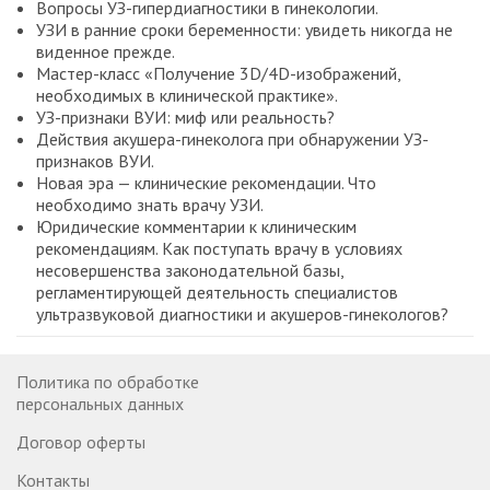
Вопросы УЗ-гипердиагностики в гинекологии.
Олина Анна Александровна
УЗИ в ранние сроки беременности: увидеть никогда не
виденное прежде.
Проф., докт. мед. наук.
Мастер-класс «Получение 3D/4D-изображений,
Зам. директора по развитию Научно-
необходимых в клинической практике».
исследовательского института акушерства, гинекологии
УЗ-признаки ВУИ: миф или реальность?
и репродуктологии им. Д.О. Отта.
Действия акушера-гинеколога при обнаружении УЗ-
признаков ВУИ.
Новая эра — клинические рекомендации. Что
необходимо знать врачу УЗИ.
Юридические комментарии к клиническим
рекомендациям. Как поступать врачу в условиях
несовершенства законодательной базы,
регламентирующей деятельность специалистов
ультразвуковой диагностики и акушеров-гинекологов?
Политика по обработке
персональных данных
Договор оферты
Контакты