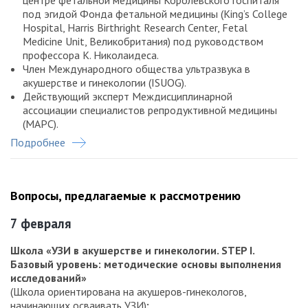
под эгидой Фонда фетальной медицины (King’s College
Hospital, Harris Birthright Research Center, Fetal
Medicine Unit, Великобритания) под руководством
профессора К. Николаидеса.
Член Международного общества ультразвука в
акушерстве и гинекологии (ISUOG).
Действующий эксперт Междисциплинарной
ассоциации специалистов репродуктивной медицины
(МАРС).
Подробнее
Блинов Александр Юрьевич
Канд. мед. наук, доц. кафедры ультразвуковой и
пренатальной диагностики Академии постдипломного
Вопросы, предлагаемые к рассмотрению
образования ФГБУ ФНКЦ ФМБА России г. Москва.
Основоположник методологических подходов к УЗ-
7 февраля
исследованиям в акушерстве в России.
Автор и разработчик инновационных программ
Школа «УЗИ в акушерстве и гинекологии. STEP I.
обучения и повышения уровня профессиональных
Базовый уровень: методические основы выполнения
навыков УЗИ в акушерстве.
исследований»
Автор и соавтор шести книг по УЗИ в акушерстве и
(Школа ориентирована на акушеров-гинекологов,
гинекологии.
начинающих осваивать УЗИ)
: